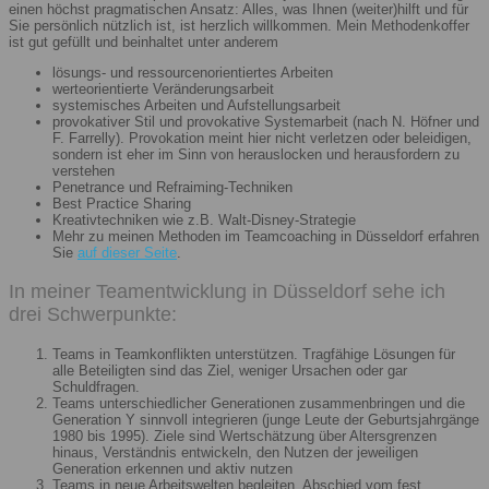
einen höchst pragmatischen Ansatz: Alles, was Ihnen (weiter)hilft und für
Sie persönlich nützlich ist, ist herzlich willkommen. Mein Methodenkoffer
ist gut gefüllt und beinhaltet unter anderem
lösungs- und ressourcenorientiertes Arbeiten
werteorientierte Veränderungsarbeit
systemisches Arbeiten und Aufstellungsarbeit
provokativer Stil und provokative Systemarbeit (nach N. Höfner und
F. Farrelly). Provokation meint hier nicht verletzen oder beleidigen,
sondern ist eher im Sinn von herauslocken und herausfordern zu
verstehen
Penetrance und Refraiming-Techniken
Best Practice Sharing
Kreativtechniken wie z.B. Walt-Disney-Strategie
Mehr zu meinen Methoden im Teamcoaching in Düsseldorf erfahren
Sie
auf dieser Seite
.
In meiner Teamentwicklung in Düsseldorf sehe ich
drei Schwerpunkte:
Teams in Teamkonflikten unterstützen. Tragfähige Lösungen für
alle Beteiligten sind das Ziel, weniger Ursachen oder gar
Schuldfragen.
Teams unterschiedlicher Generationen zusammenbringen und die
Generation Y sinnvoll integrieren (junge Leute der Geburtsjahrgänge
1980 bis 1995). Ziele sind Wertschätzung über Altersgrenzen
hinaus, Verständnis entwickeln, den Nutzen der jeweiligen
Generation erkennen und aktiv nutzen
Teams in neue Arbeitswelten begleiten. Abschied vom fest