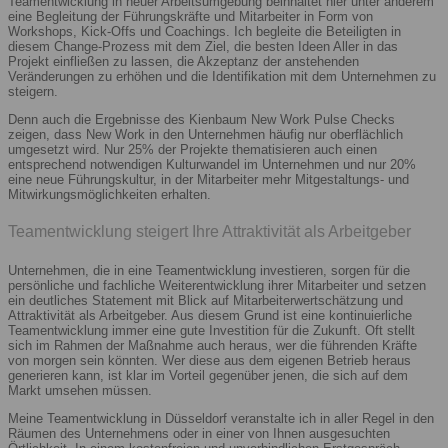
Teamentwicklung in neuer Arbeitsumgebung beinhaltet hier unter anderem
eine Begleitung der Führungskräfte und Mitarbeiter in Form von
Workshops, Kick-Offs und Coachings. Ich begleite die Beteiligten in
diesem Change-Prozess mit dem Ziel, die besten Ideen Aller in das
Projekt einfließen zu lassen, die Akzeptanz der anstehenden
Veränderungen zu erhöhen und die Identifikation mit dem Unternehmen zu
steigern.
Denn auch die Ergebnisse des Kienbaum New Work Pulse Checks
zeigen, dass New Work in den Unternehmen häufig nur oberflächlich
umgesetzt wird. Nur 25% der Projekte thematisieren auch einen
entsprechend notwendigen Kulturwandel im Unternehmen und nur 20%
eine neue Führungskultur, in der Mitarbeiter mehr Mitgestaltungs- und
Mitwirkungsmöglichkeiten erhalten.
Teamentwicklung steigert Ihre Attraktivität als Arbeitgeber
Unternehmen, die in eine Teamentwicklung investieren, sorgen für die
persönliche und fachliche Weiterentwicklung ihrer Mitarbeiter und setzen
ein deutliches Statement mit Blick auf Mitarbeiterwertschätzung und
Attraktivität als Arbeitgeber. Aus diesem Grund ist eine kontinuierliche
Teamentwicklung immer eine gute Investition für die Zukunft. Oft stellt
sich im Rahmen der Maßnahme auch heraus, wer die führenden Kräfte
von morgen sein könnten. Wer diese aus dem eigenen Betrieb heraus
generieren kann, ist klar im Vorteil gegenüber jenen, die sich auf dem
Markt umsehen müssen.
Meine Teamentwicklung in Düsseldorf veranstalte ich in aller Regel in den
Räumen des Unternehmens oder in einer von Ihnen ausgesuchten