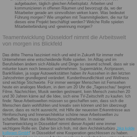
aufgebauten, täglich gleichen Arbeitsplatz. Arbeiten und
kommunizieren in offenen Räumen und bevorzugt da, wo der
Mitarbeiter gerade am sinnvollsten wirken kann. Was bedeutet
Führung morgen? Wie umgehen mit Teammitgliedern, die nur für
dieses eine Projekt beschäftigt werden? Welche Rolle spielen
Mitarbeiterbindung und -gewinnung morgen?
Teamentwicklung Düsseldorf nimmt die Arbeitswelt
von morgen ins Blickfeld
Das dritte Thema fasziniert mich und wird in Zukunft für immer mehr
Unternehmen eine entscheidende Rolle spielen. Im Alltag und im
Berufsleben ändern sich Abläufe und Dinge so rasend schnell, dass wir sie
mitunter kaum noch bewusst wahrnehmen. Supermärkte, Arztpraxen,
Bankfilialen, ja sogar Autowerkstätten haben ihr Aussehen in den letzten
Jahrzehnten grundlegend verändert. Kundenfreundlichkeit und Wellness
sind wichtige Stichworte. Für immer weniger Menschen ist Fernsehen
heute ein analoges Medium, in dem um 20 Uhr die „Tagesschau“ beginnt.
Filme, Nachrichten, Musik werden gestreamt, kein Mensch zwischen 20
und 30 Jahren käme auf die Idee, sich eine TV-Zeitschrift zu kaufen. Ich
finde: Neue Arbeitswelten müssen so geschaffen sein, dass sich die
Menschen darin wohlfühlen und kreativ sein können und bin überzeugt
davon, dass es nicht ausreicht, mit Hilfe der neuesten Erkenntnisse aus
Hirnforschung und Innenarchitektur schöne neue Arbeitswelten zu
schaffen. Man muss die Menschen mitnehmen. In meiner
Teamentwicklung in Düsseldorf nimmt dieser Aspekt eine immer
wichtigere Rolle ein. Daher bin ich froh, mit dem Architekturbüro „
bkp kolde
kollegen GmbH
“ in Düsseldorf eine Kooperation geschlossen zu haben.