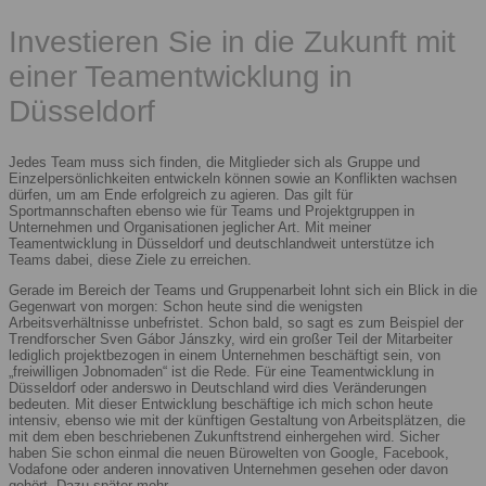
Investieren Sie in die Zukunft mit
einer Teamentwicklung in
Düsseldorf
Jedes Team muss sich finden, die Mitglieder sich als Gruppe und
Einzelpersönlichkeiten entwickeln können sowie an Konflikten wachsen
dürfen, um am Ende erfolgreich zu agieren. Das gilt für
Sportmannschaften ebenso wie für Teams und Projektgruppen in
Unternehmen und Organisationen jeglicher Art. Mit meiner
Teamentwicklung in Düsseldorf und deutschlandweit unterstütze ich
Teams dabei, diese Ziele zu erreichen.
Gerade im Bereich der Teams und Gruppenarbeit lohnt sich ein Blick in die
Gegenwart von morgen: Schon heute sind die wenigsten
Arbeitsverhältnisse unbefristet. Schon bald, so sagt es zum Beispiel der
Trendforscher Sven Gábor Jánszky, wird ein großer Teil der Mitarbeiter
lediglich projektbezogen in einem Unternehmen beschäftigt sein, von
„freiwilligen Jobnomaden“ ist die Rede. Für eine Teamentwicklung in
Düsseldorf oder anderswo in Deutschland wird dies Veränderungen
bedeuten. Mit dieser Entwicklung beschäftige ich mich schon heute
intensiv, ebenso wie mit der künftigen Gestaltung von Arbeitsplätzen, die
mit dem eben beschriebenen Zukunftstrend einhergehen wird. Sicher
haben Sie schon einmal die neuen Bürowelten von Google, Facebook,
Vodafone oder anderen innovativen Unternehmen gesehen oder davon
gehört. Dazu später mehr.