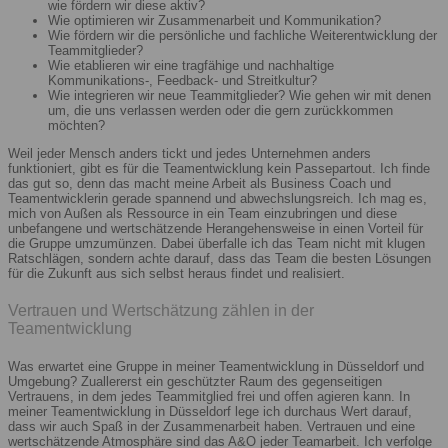
wie fördern wir diese aktiv?
Wie optimieren wir Zusammenarbeit und Kommunikation?
Wie fördern wir die persönliche und fachliche Weiterentwicklung der
Teammitglieder?
Wie etablieren wir eine tragfähige und nachhaltige
Kommunikations-, Feedback- und Streitkultur?
Wie integrieren wir neue Teammitglieder? Wie gehen wir mit denen
um, die uns verlassen werden oder die gern zurückkommen
möchten?
Weil jeder Mensch anders tickt und jedes Unternehmen anders
funktioniert, gibt es für die Teamentwicklung kein Passepartout. Ich finde
das gut so, denn das macht meine Arbeit als Business Coach und
Teamentwicklerin gerade spannend und abwechslungsreich. Ich mag es,
mich von Außen als Ressource in ein Team einzubringen und diese
unbefangene und wertschätzende Herangehensweise in einen Vorteil für
die Gruppe umzumünzen. Dabei überfalle ich das Team nicht mit klugen
Ratschlägen, sondern achte darauf, dass das Team die besten Lösungen
für die Zukunft aus sich selbst heraus findet und realisiert.
Vertrauen und Wertschätzung zählen in der
Teamentwicklung
Was erwartet eine Gruppe in meiner Teamentwicklung in Düsseldorf und
Umgebung? Zuallererst ein geschützter Raum des gegenseitigen
Vertrauens, in dem jedes Teammitglied frei und offen agieren kann. In
meiner Teamentwicklung in Düsseldorf lege ich durchaus Wert darauf,
dass wir auch Spaß in der Zusammenarbeit haben. Vertrauen und eine
wertschätzende Atmosphäre sind das A&O jeder Teamarbeit. Ich verfolge