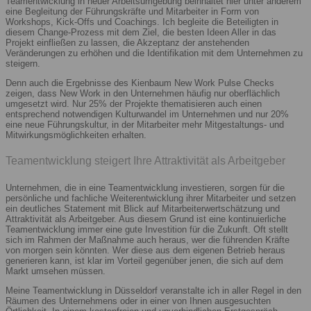
Teamentwicklung in neuer Arbeitsumgebung beinhaltet hier unter anderem
eine Begleitung der Führungskräfte und Mitarbeiter in Form von
Workshops, Kick-Offs und Coachings. Ich begleite die Beteiligten in
diesem Change-Prozess mit dem Ziel, die besten Ideen Aller in das
Projekt einfließen zu lassen, die Akzeptanz der anstehenden
Veränderungen zu erhöhen und die Identifikation mit dem Unternehmen zu
steigern.
Denn auch die Ergebnisse des Kienbaum New Work Pulse Checks
zeigen, dass New Work in den Unternehmen häufig nur oberflächlich
umgesetzt wird. Nur 25% der Projekte thematisieren auch einen
entsprechend notwendigen Kulturwandel im Unternehmen und nur 20%
eine neue Führungskultur, in der Mitarbeiter mehr Mitgestaltungs- und
Mitwirkungsmöglichkeiten erhalten.
Teamentwicklung steigert Ihre Attraktivität als Arbeitgeber
Unternehmen, die in eine Teamentwicklung investieren, sorgen für die
persönliche und fachliche Weiterentwicklung ihrer Mitarbeiter und setzen
ein deutliches Statement mit Blick auf Mitarbeiterwertschätzung und
Attraktivität als Arbeitgeber. Aus diesem Grund ist eine kontinuierliche
Teamentwicklung immer eine gute Investition für die Zukunft. Oft stellt
sich im Rahmen der Maßnahme auch heraus, wer die führenden Kräfte
von morgen sein könnten. Wer diese aus dem eigenen Betrieb heraus
generieren kann, ist klar im Vorteil gegenüber jenen, die sich auf dem
Markt umsehen müssen.
Meine Teamentwicklung in Düsseldorf veranstalte ich in aller Regel in den
Räumen des Unternehmens oder in einer von Ihnen ausgesuchten