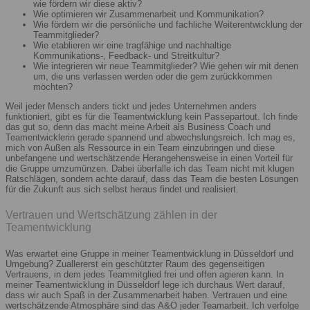
wie fördern wir diese aktiv?
Wie optimieren wir Zusammenarbeit und Kommunikation?
Wie fördern wir die persönliche und fachliche Weiterentwicklung der
Teammitglieder?
Wie etablieren wir eine tragfähige und nachhaltige
Kommunikations-, Feedback- und Streitkultur?
Wie integrieren wir neue Teammitglieder? Wie gehen wir mit denen
um, die uns verlassen werden oder die gern zurückkommen
möchten?
Weil jeder Mensch anders tickt und jedes Unternehmen anders
funktioniert, gibt es für die Teamentwicklung kein Passepartout. Ich finde
das gut so, denn das macht meine Arbeit als Business Coach und
Teamentwicklerin gerade spannend und abwechslungsreich. Ich mag es,
mich von Außen als Ressource in ein Team einzubringen und diese
unbefangene und wertschätzende Herangehensweise in einen Vorteil für
die Gruppe umzumünzen. Dabei überfalle ich das Team nicht mit klugen
Ratschlägen, sondern achte darauf, dass das Team die besten Lösungen
für die Zukunft aus sich selbst heraus findet und realisiert.
Vertrauen und Wertschätzung zählen in der
Teamentwicklung
Was erwartet eine Gruppe in meiner Teamentwicklung in Düsseldorf und
Umgebung? Zuallererst ein geschützter Raum des gegenseitigen
Vertrauens, in dem jedes Teammitglied frei und offen agieren kann. In
meiner Teamentwicklung in Düsseldorf lege ich durchaus Wert darauf,
dass wir auch Spaß in der Zusammenarbeit haben. Vertrauen und eine
wertschätzende Atmosphäre sind das A&O jeder Teamarbeit. Ich verfolge