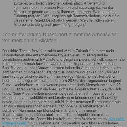
aufgebauten, täglich gleichen Arbeitsplatz. Arbeiten und
kommunizieren in offenen Räumen und bevorzugt da, wo der
Mitarbeiter gerade am sinnvollsten wirken kann. Was bedeutet
Führung morgen? Wie umgehen mit Teammitgliedern, die nur für
dieses eine Projekt beschäftigt werden? Welche Rolle spielen
Mitarbeiterbindung und -gewinnung morgen?
Teamentwicklung Düsseldorf nimmt die Arbeitswelt
von morgen ins Blickfeld
Das dritte Thema fasziniert mich und wird in Zukunft für immer mehr
Unternehmen eine entscheidende Rolle spielen. Im Alltag und im
Berufsleben ändern sich Abläufe und Dinge so rasend schnell, dass wir sie
mitunter kaum noch bewusst wahrnehmen. Supermärkte, Arztpraxen,
Bankfilialen, ja sogar Autowerkstätten haben ihr Aussehen in den letzten
Jahrzehnten grundlegend verändert. Kundenfreundlichkeit und Wellness
sind wichtige Stichworte. Für immer weniger Menschen ist Fernsehen
heute ein analoges Medium, in dem um 20 Uhr die „Tagesschau“ beginnt.
Filme, Nachrichten, Musik werden gestreamt, kein Mensch zwischen 20
und 30 Jahren käme auf die Idee, sich eine TV-Zeitschrift zu kaufen. Ich
finde: Neue Arbeitswelten müssen so geschaffen sein, dass sich die
Menschen darin wohlfühlen und kreativ sein können und bin überzeugt
davon, dass es nicht ausreicht, mit Hilfe der neuesten Erkenntnisse aus
Hirnforschung und Innenarchitektur schöne neue Arbeitswelten zu
schaffen. Man muss die Menschen mitnehmen. In meiner
Teamentwicklung in Düsseldorf nimmt dieser Aspekt eine immer
wichtigere Rolle ein. Daher bin ich froh, mit dem Architekturbüro „
bkp kolde
kollegen GmbH
“ in Düsseldorf eine Kooperation geschlossen zu haben.