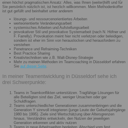
einen höchst pragmatischen Ansatz: Alles, was Ihnen (weiter)hilft und für
Sie persönlich nützlich ist, ist herzlich willkommen. Mein Methodenkoffer
ist gut gefüllt und beinhaltet unter anderem
lösungs- und ressourcenorientiertes Arbeiten
werteorientierte Veränderungsarbeit
systemisches Arbeiten und Aufstellungsarbeit
provokativer Stil und provokative Systemarbeit (nach N. Höfner und
F. Farrelly). Provokation meint hier nicht verletzen oder beleidigen,
sondern ist eher im Sinn von herauslocken und herausfordern zu
verstehen
Penetrance und Refraiming-Techniken
Best Practice Sharing
Kreativtechniken wie z.B. Walt-Disney-Strategie
Mehr zu meinen Methoden im Teamcoaching in Düsseldorf erfahren
Sie
auf dieser Seite
.
In meiner Teamentwicklung in Düsseldorf sehe ich
drei Schwerpunkte:
Teams in Teamkonflikten unterstützen. Tragfähige Lösungen für
alle Beteiligten sind das Ziel, weniger Ursachen oder gar
Schuldfragen.
Teams unterschiedlicher Generationen zusammenbringen und die
Generation Y sinnvoll integrieren (junge Leute der Geburtsjahrgänge
1980 bis 1995). Ziele sind Wertschätzung über Altersgrenzen
hinaus, Verständnis entwickeln, den Nutzen der jeweiligen
Generation erkennen und aktiv nutzen
Teams in neue Arbeitswelten begleiten. Abschied vom fest