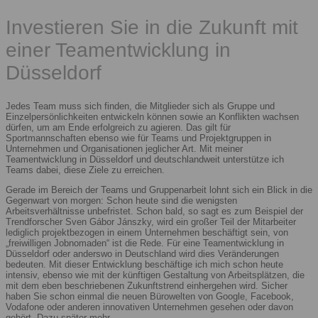
Investieren Sie in die Zukunft mit
einer Teamentwicklung in
Düsseldorf
Jedes Team muss sich finden, die Mitglieder sich als Gruppe und
Einzelpersönlichkeiten entwickeln können sowie an Konflikten wachsen
dürfen, um am Ende erfolgreich zu agieren. Das gilt für
Sportmannschaften ebenso wie für Teams und Projektgruppen in
Unternehmen und Organisationen jeglicher Art. Mit meiner
Teamentwicklung in Düsseldorf und deutschlandweit unterstütze ich
Teams dabei, diese Ziele zu erreichen.
Gerade im Bereich der Teams und Gruppenarbeit lohnt sich ein Blick in die
Gegenwart von morgen: Schon heute sind die wenigsten
Arbeitsverhältnisse unbefristet. Schon bald, so sagt es zum Beispiel der
Trendforscher Sven Gábor Jánszky, wird ein großer Teil der Mitarbeiter
lediglich projektbezogen in einem Unternehmen beschäftigt sein, von
„freiwilligen Jobnomaden“ ist die Rede. Für eine Teamentwicklung in
Düsseldorf oder anderswo in Deutschland wird dies Veränderungen
bedeuten. Mit dieser Entwicklung beschäftige ich mich schon heute
intensiv, ebenso wie mit der künftigen Gestaltung von Arbeitsplätzen, die
mit dem eben beschriebenen Zukunftstrend einhergehen wird. Sicher
haben Sie schon einmal die neuen Bürowelten von Google, Facebook,
Vodafone oder anderen innovativen Unternehmen gesehen oder davon
gehört. Dazu später mehr.