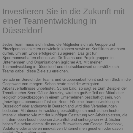
Investieren Sie in die Zukunft mit
einer Teamentwicklung in
Düsseldorf
Jedes Team muss sich finden, die Mitglieder sich als Gruppe und
Einzelpersönlichkeiten entwickeln können sowie an Konflikten wachsen
dürfen, um am Ende erfolgreich zu agieren. Das gilt für
Sportmannschaften ebenso wie für Teams und Projektgruppen in
Unternehmen und Organisationen jeglicher Art. Mit meiner
Teamentwicklung in Düsseldorf und deutschlandweit unterstütze ich
Teams dabei, diese Ziele zu erreichen.
Gerade im Bereich der Teams und Gruppenarbeit lohnt sich ein Blick in die
Gegenwart von morgen: Schon heute sind die wenigsten
Arbeitsverhältnisse unbefristet. Schon bald, so sagt es zum Beispiel der
Trendforscher Sven Gábor Jánszky, wird ein großer Teil der Mitarbeiter
lediglich projektbezogen in einem Unternehmen beschäftigt sein, von
„freiwilligen Jobnomaden“ ist die Rede. Für eine Teamentwicklung in
Düsseldorf oder anderswo in Deutschland wird dies Veränderungen
bedeuten. Mit dieser Entwicklung beschäftige ich mich schon heute
intensiv, ebenso wie mit der künftigen Gestaltung von Arbeitsplätzen, die
mit dem eben beschriebenen Zukunftstrend einhergehen wird. Sicher
haben Sie schon einmal die neuen Bürowelten von Google, Facebook,
Vodafone oder anderen innovativen Unternehmen gesehen oder davon
gehört. Dazu später mehr.