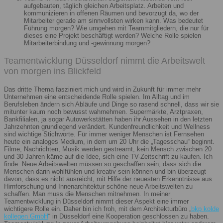
aufgebauten, täglich gleichen Arbeitsplatz. Arbeiten und
kommunizieren in offenen Räumen und bevorzugt da, wo der
Mitarbeiter gerade am sinnvollsten wirken kann. Was bedeutet
Führung morgen? Wie umgehen mit Teammitgliedern, die nur für
dieses eine Projekt beschäftigt werden? Welche Rolle spielen
Mitarbeiterbindung und -gewinnung morgen?
Teamentwicklung Düsseldorf nimmt die Arbeitswelt
von morgen ins Blickfeld
Das dritte Thema fasziniert mich und wird in Zukunft für immer mehr
Unternehmen eine entscheidende Rolle spielen. Im Alltag und im
Berufsleben ändern sich Abläufe und Dinge so rasend schnell, dass wir sie
mitunter kaum noch bewusst wahrnehmen. Supermärkte, Arztpraxen,
Bankfilialen, ja sogar Autowerkstätten haben ihr Aussehen in den letzten
Jahrzehnten grundlegend verändert. Kundenfreundlichkeit und Wellness
sind wichtige Stichworte. Für immer weniger Menschen ist Fernsehen
heute ein analoges Medium, in dem um 20 Uhr die „Tagesschau“ beginnt.
Filme, Nachrichten, Musik werden gestreamt, kein Mensch zwischen 20
und 30 Jahren käme auf die Idee, sich eine TV-Zeitschrift zu kaufen. Ich
finde: Neue Arbeitswelten müssen so geschaffen sein, dass sich die
Menschen darin wohlfühlen und kreativ sein können und bin überzeugt
davon, dass es nicht ausreicht, mit Hilfe der neuesten Erkenntnisse aus
Hirnforschung und Innenarchitektur schöne neue Arbeitswelten zu
schaffen. Man muss die Menschen mitnehmen. In meiner
Teamentwicklung in Düsseldorf nimmt dieser Aspekt eine immer
wichtigere Rolle ein. Daher bin ich froh, mit dem Architekturbüro „
bkp kolde
kollegen GmbH
“ in Düsseldorf eine Kooperation geschlossen zu haben.