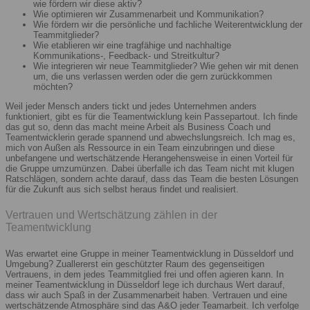
wie fördern wir diese aktiv?
Wie optimieren wir Zusammenarbeit und Kommunikation?
Wie fördern wir die persönliche und fachliche Weiterentwicklung der
Teammitglieder?
Wie etablieren wir eine tragfähige und nachhaltige
Kommunikations-, Feedback- und Streitkultur?
Wie integrieren wir neue Teammitglieder? Wie gehen wir mit denen
um, die uns verlassen werden oder die gern zurückkommen
möchten?
Weil jeder Mensch anders tickt und jedes Unternehmen anders
funktioniert, gibt es für die Teamentwicklung kein Passepartout. Ich finde
das gut so, denn das macht meine Arbeit als Business Coach und
Teamentwicklerin gerade spannend und abwechslungsreich. Ich mag es,
mich von Außen als Ressource in ein Team einzubringen und diese
unbefangene und wertschätzende Herangehensweise in einen Vorteil für
die Gruppe umzumünzen. Dabei überfalle ich das Team nicht mit klugen
Ratschlägen, sondern achte darauf, dass das Team die besten Lösungen
für die Zukunft aus sich selbst heraus findet und realisiert.
Vertrauen und Wertschätzung zählen in der
Teamentwicklung
Was erwartet eine Gruppe in meiner Teamentwicklung in Düsseldorf und
Umgebung? Zuallererst ein geschützter Raum des gegenseitigen
Vertrauens, in dem jedes Teammitglied frei und offen agieren kann. In
meiner Teamentwicklung in Düsseldorf lege ich durchaus Wert darauf,
dass wir auch Spaß in der Zusammenarbeit haben. Vertrauen und eine
wertschätzende Atmosphäre sind das A&O jeder Teamarbeit. Ich verfolge