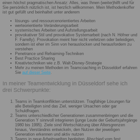
einen höchst pragmatischen Ansatz: Alles, was Ihnen (weiter)hilft und für
Sie persönlich nützlich ist, ist herzlich willkommen. Mein Methodenkoffer
ist gut gefüllt und beinhaltet unter anderem
lösungs- und ressourcenorientiertes Arbeiten
werteorientierte Veränderungsarbeit
systemisches Arbeiten und Aufstellungsarbeit
provokativer Stil und provokative Systemarbeit (nach N. Höfner und
F. Farrelly). Provokation meint hier nicht verletzen oder beleidigen,
sondern ist eher im Sinn von herauslocken und herausfordern zu
verstehen
Penetrance und Refraiming-Techniken
Best Practice Sharing
Kreativtechniken wie z.B. Walt-Disney-Strategie
Mehr zu meinen Methoden im Teamcoaching in Düsseldorf erfahren
Sie
auf dieser Seite
.
In meiner Teamentwicklung in Düsseldorf sehe ich
drei Schwerpunkte:
Teams in Teamkonflikten unterstützen. Tragfähige Lösungen für
alle Beteiligten sind das Ziel, weniger Ursachen oder gar
Schuldfragen.
Teams unterschiedlicher Generationen zusammenbringen und die
Generation Y sinnvoll integrieren (junge Leute der Geburtsjahrgänge
1980 bis 1995). Ziele sind Wertschätzung über Altersgrenzen
hinaus, Verständnis entwickeln, den Nutzen der jeweiligen
Generation erkennen und aktiv nutzen
Teams in neue Arbeitswelten begleiten. Abschied vom fest