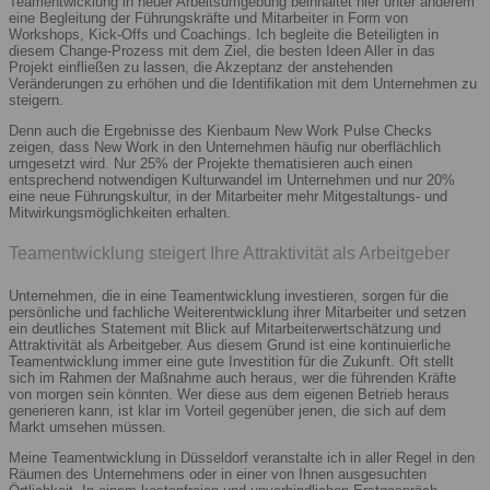
Teamentwicklung in neuer Arbeitsumgebung beinhaltet hier unter anderem
eine Begleitung der Führungskräfte und Mitarbeiter in Form von
Workshops, Kick-Offs und Coachings. Ich begleite die Beteiligten in
diesem Change-Prozess mit dem Ziel, die besten Ideen Aller in das
Projekt einfließen zu lassen, die Akzeptanz der anstehenden
Veränderungen zu erhöhen und die Identifikation mit dem Unternehmen zu
steigern.
Denn auch die Ergebnisse des Kienbaum New Work Pulse Checks
zeigen, dass New Work in den Unternehmen häufig nur oberflächlich
umgesetzt wird. Nur 25% der Projekte thematisieren auch einen
entsprechend notwendigen Kulturwandel im Unternehmen und nur 20%
eine neue Führungskultur, in der Mitarbeiter mehr Mitgestaltungs- und
Mitwirkungsmöglichkeiten erhalten.
Teamentwicklung steigert Ihre Attraktivität als Arbeitgeber
Unternehmen, die in eine Teamentwicklung investieren, sorgen für die
persönliche und fachliche Weiterentwicklung ihrer Mitarbeiter und setzen
ein deutliches Statement mit Blick auf Mitarbeiterwertschätzung und
Attraktivität als Arbeitgeber. Aus diesem Grund ist eine kontinuierliche
Teamentwicklung immer eine gute Investition für die Zukunft. Oft stellt
sich im Rahmen der Maßnahme auch heraus, wer die führenden Kräfte
von morgen sein könnten. Wer diese aus dem eigenen Betrieb heraus
generieren kann, ist klar im Vorteil gegenüber jenen, die sich auf dem
Markt umsehen müssen.
Meine Teamentwicklung in Düsseldorf veranstalte ich in aller Regel in den
Räumen des Unternehmens oder in einer von Ihnen ausgesuchten