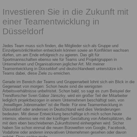
Investieren Sie in die Zukunft mit
einer Teamentwicklung in
Düsseldorf
Jedes Team muss sich finden, die Mitglieder sich als Gruppe und
Einzelpersönlichkeiten entwickeln können sowie an Konflikten wachsen
dürfen, um am Ende erfolgreich zu agieren. Das gilt für
Sportmannschaften ebenso wie für Teams und Projektgruppen in
Unternehmen und Organisationen jeglicher Art. Mit meiner
Teamentwicklung in Düsseldorf und deutschlandweit unterstütze ich
Teams dabei, diese Ziele zu erreichen.
Gerade im Bereich der Teams und Gruppenarbeit lohnt sich ein Blick in die
Gegenwart von morgen: Schon heute sind die wenigsten
Arbeitsverhältnisse unbefristet. Schon bald, so sagt es zum Beispiel der
Trendforscher Sven Gábor Jánszky, wird ein großer Teil der Mitarbeiter
lediglich projektbezogen in einem Unternehmen beschäftigt sein, von
„freiwilligen Jobnomaden“ ist die Rede. Für eine Teamentwicklung in
Düsseldorf oder anderswo in Deutschland wird dies Veränderungen
bedeuten. Mit dieser Entwicklung beschäftige ich mich schon heute
intensiv, ebenso wie mit der künftigen Gestaltung von Arbeitsplätzen, die
mit dem eben beschriebenen Zukunftstrend einhergehen wird. Sicher
haben Sie schon einmal die neuen Bürowelten von Google, Facebook,
Vodafone oder anderen innovativen Unternehmen gesehen oder davon
gehört. Dazu später mehr.