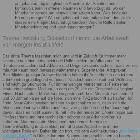
aufgebauten, täglich gleichen Arbeitsplatz. Arbeiten und
kommunizieren in offenen Räumen und bevorzugt da, wo der
Mitarbeiter gerade am sinnvollsten wirken kann. Was bedeutet
Führung morgen? Wie umgehen mit Teammitgliedern, die nur für
dieses eine Projekt beschäftigt werden? Welche Rolle spielen
Mitarbeiterbindung und -gewinnung morgen?
Teamentwicklung Düsseldorf nimmt die Arbeitswelt
von morgen ins Blickfeld
Das dritte Thema fasziniert mich und wird in Zukunft für immer mehr
Unternehmen eine entscheidende Rolle spielen. Im Alltag und im
Berufsleben ändern sich Abläufe und Dinge so rasend schnell, dass wir sie
mitunter kaum noch bewusst wahrnehmen. Supermärkte, Arztpraxen,
Bankfilialen, ja sogar Autowerkstätten haben ihr Aussehen in den letzten
Jahrzehnten grundlegend verändert. Kundenfreundlichkeit und Wellness
sind wichtige Stichworte. Für immer weniger Menschen ist Fernsehen
heute ein analoges Medium, in dem um 20 Uhr die „Tagesschau“ beginnt.
Filme, Nachrichten, Musik werden gestreamt, kein Mensch zwischen 20
und 30 Jahren käme auf die Idee, sich eine TV-Zeitschrift zu kaufen. Ich
finde: Neue Arbeitswelten müssen so geschaffen sein, dass sich die
Menschen darin wohlfühlen und kreativ sein können und bin überzeugt
davon, dass es nicht ausreicht, mit Hilfe der neuesten Erkenntnisse aus
Hirnforschung und Innenarchitektur schöne neue Arbeitswelten zu
schaffen. Man muss die Menschen mitnehmen. In meiner
Teamentwicklung in Düsseldorf nimmt dieser Aspekt eine immer
wichtigere Rolle ein. Daher bin ich froh, mit dem Architekturbüro „
bkp kolde
kollegen GmbH
“ in Düsseldorf eine Kooperation geschlossen zu haben.