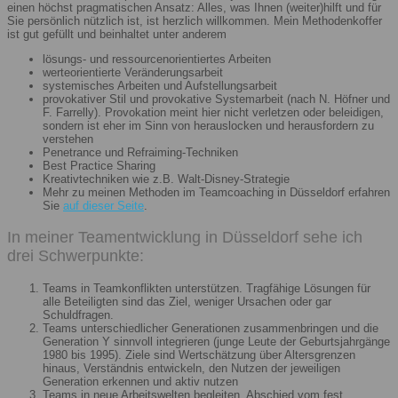
einen höchst pragmatischen Ansatz: Alles, was Ihnen (weiter)hilft und für
Sie persönlich nützlich ist, ist herzlich willkommen. Mein Methodenkoffer
ist gut gefüllt und beinhaltet unter anderem
lösungs- und ressourcenorientiertes Arbeiten
werteorientierte Veränderungsarbeit
systemisches Arbeiten und Aufstellungsarbeit
provokativer Stil und provokative Systemarbeit (nach N. Höfner und
F. Farrelly). Provokation meint hier nicht verletzen oder beleidigen,
sondern ist eher im Sinn von herauslocken und herausfordern zu
verstehen
Penetrance und Refraiming-Techniken
Best Practice Sharing
Kreativtechniken wie z.B. Walt-Disney-Strategie
Mehr zu meinen Methoden im Teamcoaching in Düsseldorf erfahren
Sie
auf dieser Seite
.
In meiner Teamentwicklung in Düsseldorf sehe ich
drei Schwerpunkte:
Teams in Teamkonflikten unterstützen. Tragfähige Lösungen für
alle Beteiligten sind das Ziel, weniger Ursachen oder gar
Schuldfragen.
Teams unterschiedlicher Generationen zusammenbringen und die
Generation Y sinnvoll integrieren (junge Leute der Geburtsjahrgänge
1980 bis 1995). Ziele sind Wertschätzung über Altersgrenzen
hinaus, Verständnis entwickeln, den Nutzen der jeweiligen
Generation erkennen und aktiv nutzen
Teams in neue Arbeitswelten begleiten. Abschied vom fest