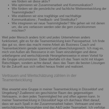
wie fördern wir diese aktiv?
Wie optimieren wir Zusammenarbeit und Kommunikation?
Wie fördern wir die persönliche und fachliche Weiterentwicklung der
Teammitglieder?
Wie etablieren wir eine tragfähige und nachhaltige
Kommunikations-, Feedback- und Streitkultur?
Wie integrieren wir neue Teammitglieder? Wie gehen wir mit denen
um, die uns verlassen werden oder die gern zurückkommen
möchten?
Weil jeder Mensch anders tickt und jedes Unternehmen anders
funktioniert, gibt es für die Teamentwicklung kein Passepartout. Ich finde
das gut so, denn das macht meine Arbeit als Business Coach und
Teamentwicklerin gerade spannend und abwechslungsreich. Ich mag es,
mich von Außen als Ressource in ein Team einzubringen und diese
unbefangene und wertschätzende Herangehensweise in einen Vorteil für
die Gruppe umzumünzen. Dabei überfalle ich das Team nicht mit klugen
Ratschlägen, sondern achte darauf, dass das Team die besten Lösungen
für die Zukunft aus sich selbst heraus findet und realisiert.
Vertrauen und Wertschätzung zählen in der
Teamentwicklung
Was erwartet eine Gruppe in meiner Teamentwicklung in Düsseldorf und
Umgebung? Zuallererst ein geschützter Raum des gegenseitigen
Vertrauens, in dem jedes Teammitglied frei und offen agieren kann. In
meiner Teamentwicklung in Düsseldorf lege ich durchaus Wert darauf,
dass wir auch Spaß in der Zusammenarbeit haben. Vertrauen und eine
wertschätzende Atmosphäre sind das A&O jeder Teamarbeit. Ich verfolge