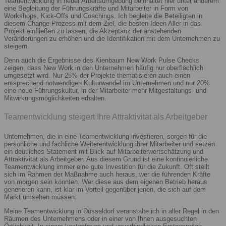
Teamentwicklung in neuer Arbeitsumgebung beinhaltet hier unter anderem
eine Begleitung der Führungskräfte und Mitarbeiter in Form von
Workshops, Kick-Offs und Coachings. Ich begleite die Beteiligten in
diesem Change-Prozess mit dem Ziel, die besten Ideen Aller in das
Projekt einfließen zu lassen, die Akzeptanz der anstehenden
Veränderungen zu erhöhen und die Identifikation mit dem Unternehmen zu
steigern.
Denn auch die Ergebnisse des Kienbaum New Work Pulse Checks
zeigen, dass New Work in den Unternehmen häufig nur oberflächlich
umgesetzt wird. Nur 25% der Projekte thematisieren auch einen
entsprechend notwendigen Kulturwandel im Unternehmen und nur 20%
eine neue Führungskultur, in der Mitarbeiter mehr Mitgestaltungs- und
Mitwirkungsmöglichkeiten erhalten.
Teamentwicklung steigert Ihre Attraktivität als Arbeitgeber
Unternehmen, die in eine Teamentwicklung investieren, sorgen für die
persönliche und fachliche Weiterentwicklung ihrer Mitarbeiter und setzen
ein deutliches Statement mit Blick auf Mitarbeiterwertschätzung und
Attraktivität als Arbeitgeber. Aus diesem Grund ist eine kontinuierliche
Teamentwicklung immer eine gute Investition für die Zukunft. Oft stellt
sich im Rahmen der Maßnahme auch heraus, wer die führenden Kräfte
von morgen sein könnten. Wer diese aus dem eigenen Betrieb heraus
generieren kann, ist klar im Vorteil gegenüber jenen, die sich auf dem
Markt umsehen müssen.
Meine Teamentwicklung in Düsseldorf veranstalte ich in aller Regel in den
Räumen des Unternehmens oder in einer von Ihnen ausgesuchten