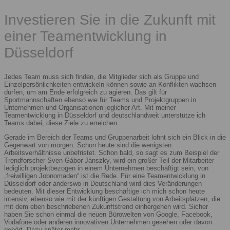
Investieren Sie in die Zukunft mit
einer Teamentwicklung in
Düsseldorf
Jedes Team muss sich finden, die Mitglieder sich als Gruppe und
Einzelpersönlichkeiten entwickeln können sowie an Konflikten wachsen
dürfen, um am Ende erfolgreich zu agieren. Das gilt für
Sportmannschaften ebenso wie für Teams und Projektgruppen in
Unternehmen und Organisationen jeglicher Art. Mit meiner
Teamentwicklung in Düsseldorf und deutschlandweit unterstütze ich
Teams dabei, diese Ziele zu erreichen.
Gerade im Bereich der Teams und Gruppenarbeit lohnt sich ein Blick in die
Gegenwart von morgen: Schon heute sind die wenigsten
Arbeitsverhältnisse unbefristet. Schon bald, so sagt es zum Beispiel der
Trendforscher Sven Gábor Jánszky, wird ein großer Teil der Mitarbeiter
lediglich projektbezogen in einem Unternehmen beschäftigt sein, von
„freiwilligen Jobnomaden“ ist die Rede. Für eine Teamentwicklung in
Düsseldorf oder anderswo in Deutschland wird dies Veränderungen
bedeuten. Mit dieser Entwicklung beschäftige ich mich schon heute
intensiv, ebenso wie mit der künftigen Gestaltung von Arbeitsplätzen, die
mit dem eben beschriebenen Zukunftstrend einhergehen wird. Sicher
haben Sie schon einmal die neuen Bürowelten von Google, Facebook,
Vodafone oder anderen innovativen Unternehmen gesehen oder davon
gehört. Dazu später mehr.