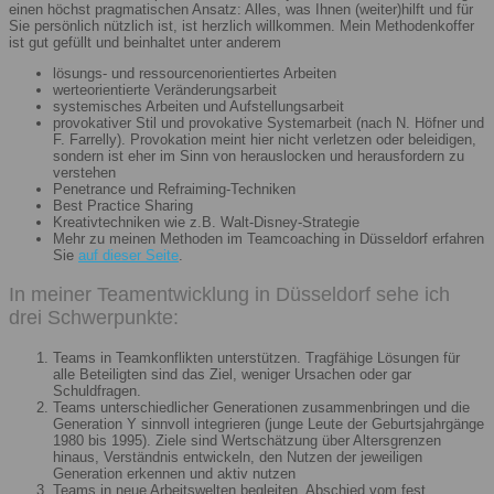
einen höchst pragmatischen Ansatz: Alles, was Ihnen (weiter)hilft und für
Sie persönlich nützlich ist, ist herzlich willkommen. Mein Methodenkoffer
ist gut gefüllt und beinhaltet unter anderem
lösungs- und ressourcenorientiertes Arbeiten
werteorientierte Veränderungsarbeit
systemisches Arbeiten und Aufstellungsarbeit
provokativer Stil und provokative Systemarbeit (nach N. Höfner und
F. Farrelly). Provokation meint hier nicht verletzen oder beleidigen,
sondern ist eher im Sinn von herauslocken und herausfordern zu
verstehen
Penetrance und Refraiming-Techniken
Best Practice Sharing
Kreativtechniken wie z.B. Walt-Disney-Strategie
Mehr zu meinen Methoden im Teamcoaching in Düsseldorf erfahren
Sie
auf dieser Seite
.
In meiner Teamentwicklung in Düsseldorf sehe ich
drei Schwerpunkte:
Teams in Teamkonflikten unterstützen. Tragfähige Lösungen für
alle Beteiligten sind das Ziel, weniger Ursachen oder gar
Schuldfragen.
Teams unterschiedlicher Generationen zusammenbringen und die
Generation Y sinnvoll integrieren (junge Leute der Geburtsjahrgänge
1980 bis 1995). Ziele sind Wertschätzung über Altersgrenzen
hinaus, Verständnis entwickeln, den Nutzen der jeweiligen
Generation erkennen und aktiv nutzen
Teams in neue Arbeitswelten begleiten. Abschied vom fest