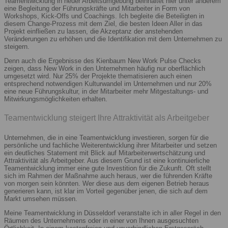
Teamentwicklung in neuer Arbeitsumgebung beinhaltet hier unter anderem
eine Begleitung der Führungskräfte und Mitarbeiter in Form von
Workshops, Kick-Offs und Coachings. Ich begleite die Beteiligten in
diesem Change-Prozess mit dem Ziel, die besten Ideen Aller in das
Projekt einfließen zu lassen, die Akzeptanz der anstehenden
Veränderungen zu erhöhen und die Identifikation mit dem Unternehmen zu
steigern.
Denn auch die Ergebnisse des Kienbaum New Work Pulse Checks
zeigen, dass New Work in den Unternehmen häufig nur oberflächlich
umgesetzt wird. Nur 25% der Projekte thematisieren auch einen
entsprechend notwendigen Kulturwandel im Unternehmen und nur 20%
eine neue Führungskultur, in der Mitarbeiter mehr Mitgestaltungs- und
Mitwirkungsmöglichkeiten erhalten.
Teamentwicklung steigert Ihre Attraktivität als Arbeitgeber
Unternehmen, die in eine Teamentwicklung investieren, sorgen für die
persönliche und fachliche Weiterentwicklung ihrer Mitarbeiter und setzen
ein deutliches Statement mit Blick auf Mitarbeiterwertschätzung und
Attraktivität als Arbeitgeber. Aus diesem Grund ist eine kontinuierliche
Teamentwicklung immer eine gute Investition für die Zukunft. Oft stellt
sich im Rahmen der Maßnahme auch heraus, wer die führenden Kräfte
von morgen sein könnten. Wer diese aus dem eigenen Betrieb heraus
generieren kann, ist klar im Vorteil gegenüber jenen, die sich auf dem
Markt umsehen müssen.
Meine Teamentwicklung in Düsseldorf veranstalte ich in aller Regel in den
Räumen des Unternehmens oder in einer von Ihnen ausgesuchten