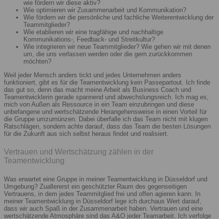
wie fördern wir diese aktiv?
Wie optimieren wir Zusammenarbeit und Kommunikation?
Wie fördern wir die persönliche und fachliche Weiterentwicklung der
Teammitglieder?
Wie etablieren wir eine tragfähige und nachhaltige
Kommunikations-, Feedback- und Streitkultur?
Wie integrieren wir neue Teammitglieder? Wie gehen wir mit denen
um, die uns verlassen werden oder die gern zurückkommen
möchten?
Weil jeder Mensch anders tickt und jedes Unternehmen anders
funktioniert, gibt es für die Teamentwicklung kein Passepartout. Ich finde
das gut so, denn das macht meine Arbeit als Business Coach und
Teamentwicklerin gerade spannend und abwechslungsreich. Ich mag es,
mich von Außen als Ressource in ein Team einzubringen und diese
unbefangene und wertschätzende Herangehensweise in einen Vorteil für
die Gruppe umzumünzen. Dabei überfalle ich das Team nicht mit klugen
Ratschlägen, sondern achte darauf, dass das Team die besten Lösungen
für die Zukunft aus sich selbst heraus findet und realisiert.
Vertrauen und Wertschätzung zählen in der
Teamentwicklung
Was erwartet eine Gruppe in meiner Teamentwicklung in Düsseldorf und
Umgebung? Zuallererst ein geschützter Raum des gegenseitigen
Vertrauens, in dem jedes Teammitglied frei und offen agieren kann. In
meiner Teamentwicklung in Düsseldorf lege ich durchaus Wert darauf,
dass wir auch Spaß in der Zusammenarbeit haben. Vertrauen und eine
wertschätzende Atmosphäre sind das A&O jeder Teamarbeit. Ich verfolge