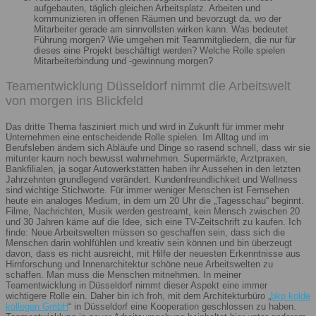
aufgebauten, täglich gleichen Arbeitsplatz. Arbeiten und
kommunizieren in offenen Räumen und bevorzugt da, wo der
Mitarbeiter gerade am sinnvollsten wirken kann. Was bedeutet
Führung morgen? Wie umgehen mit Teammitgliedern, die nur für
dieses eine Projekt beschäftigt werden? Welche Rolle spielen
Mitarbeiterbindung und -gewinnung morgen?
Teamentwicklung Düsseldorf nimmt die Arbeitswelt
von morgen ins Blickfeld
Das dritte Thema fasziniert mich und wird in Zukunft für immer mehr
Unternehmen eine entscheidende Rolle spielen. Im Alltag und im
Berufsleben ändern sich Abläufe und Dinge so rasend schnell, dass wir sie
mitunter kaum noch bewusst wahrnehmen. Supermärkte, Arztpraxen,
Bankfilialen, ja sogar Autowerkstätten haben ihr Aussehen in den letzten
Jahrzehnten grundlegend verändert. Kundenfreundlichkeit und Wellness
sind wichtige Stichworte. Für immer weniger Menschen ist Fernsehen
heute ein analoges Medium, in dem um 20 Uhr die „Tagesschau“ beginnt.
Filme, Nachrichten, Musik werden gestreamt, kein Mensch zwischen 20
und 30 Jahren käme auf die Idee, sich eine TV-Zeitschrift zu kaufen. Ich
finde: Neue Arbeitswelten müssen so geschaffen sein, dass sich die
Menschen darin wohlfühlen und kreativ sein können und bin überzeugt
davon, dass es nicht ausreicht, mit Hilfe der neuesten Erkenntnisse aus
Hirnforschung und Innenarchitektur schöne neue Arbeitswelten zu
schaffen. Man muss die Menschen mitnehmen. In meiner
Teamentwicklung in Düsseldorf nimmt dieser Aspekt eine immer
wichtigere Rolle ein. Daher bin ich froh, mit dem Architekturbüro „
bkp kolde
kollegen GmbH
“ in Düsseldorf eine Kooperation geschlossen zu haben.