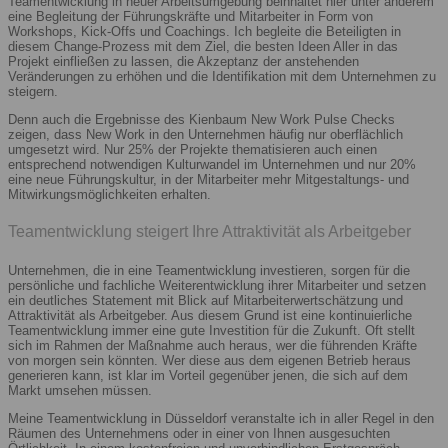
Teamentwicklung in neuer Arbeitsumgebung beinhaltet hier unter anderem
eine Begleitung der Führungskräfte und Mitarbeiter in Form von
Workshops, Kick-Offs und Coachings. Ich begleite die Beteiligten in
diesem Change-Prozess mit dem Ziel, die besten Ideen Aller in das
Projekt einfließen zu lassen, die Akzeptanz der anstehenden
Veränderungen zu erhöhen und die Identifikation mit dem Unternehmen zu
steigern.
Denn auch die Ergebnisse des Kienbaum New Work Pulse Checks
zeigen, dass New Work in den Unternehmen häufig nur oberflächlich
umgesetzt wird. Nur 25% der Projekte thematisieren auch einen
entsprechend notwendigen Kulturwandel im Unternehmen und nur 20%
eine neue Führungskultur, in der Mitarbeiter mehr Mitgestaltungs- und
Mitwirkungsmöglichkeiten erhalten.
Teamentwicklung steigert Ihre Attraktivität als Arbeitgeber
Unternehmen, die in eine Teamentwicklung investieren, sorgen für die
persönliche und fachliche Weiterentwicklung ihrer Mitarbeiter und setzen
ein deutliches Statement mit Blick auf Mitarbeiterwertschätzung und
Attraktivität als Arbeitgeber. Aus diesem Grund ist eine kontinuierliche
Teamentwicklung immer eine gute Investition für die Zukunft. Oft stellt
sich im Rahmen der Maßnahme auch heraus, wer die führenden Kräfte
von morgen sein könnten. Wer diese aus dem eigenen Betrieb heraus
generieren kann, ist klar im Vorteil gegenüber jenen, die sich auf dem
Markt umsehen müssen.
Meine Teamentwicklung in Düsseldorf veranstalte ich in aller Regel in den
Räumen des Unternehmens oder in einer von Ihnen ausgesuchten