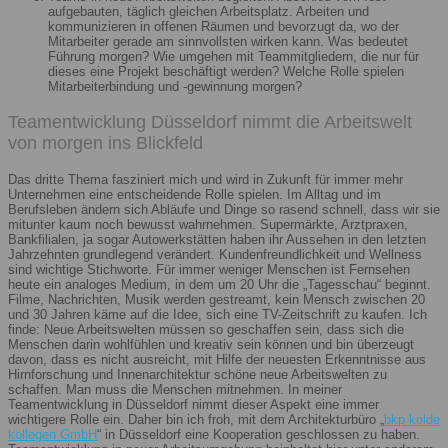
aufgebauten, täglich gleichen Arbeitsplatz. Arbeiten und
kommunizieren in offenen Räumen und bevorzugt da, wo der
Mitarbeiter gerade am sinnvollsten wirken kann. Was bedeutet
Führung morgen? Wie umgehen mit Teammitgliedern, die nur für
dieses eine Projekt beschäftigt werden? Welche Rolle spielen
Mitarbeiterbindung und -gewinnung morgen?
Teamentwicklung Düsseldorf nimmt die Arbeitswelt
von morgen ins Blickfeld
Das dritte Thema fasziniert mich und wird in Zukunft für immer mehr
Unternehmen eine entscheidende Rolle spielen. Im Alltag und im
Berufsleben ändern sich Abläufe und Dinge so rasend schnell, dass wir sie
mitunter kaum noch bewusst wahrnehmen. Supermärkte, Arztpraxen,
Bankfilialen, ja sogar Autowerkstätten haben ihr Aussehen in den letzten
Jahrzehnten grundlegend verändert. Kundenfreundlichkeit und Wellness
sind wichtige Stichworte. Für immer weniger Menschen ist Fernsehen
heute ein analoges Medium, in dem um 20 Uhr die „Tagesschau“ beginnt.
Filme, Nachrichten, Musik werden gestreamt, kein Mensch zwischen 20
und 30 Jahren käme auf die Idee, sich eine TV-Zeitschrift zu kaufen. Ich
finde: Neue Arbeitswelten müssen so geschaffen sein, dass sich die
Menschen darin wohlfühlen und kreativ sein können und bin überzeugt
davon, dass es nicht ausreicht, mit Hilfe der neuesten Erkenntnisse aus
Hirnforschung und Innenarchitektur schöne neue Arbeitswelten zu
schaffen. Man muss die Menschen mitnehmen. In meiner
Teamentwicklung in Düsseldorf nimmt dieser Aspekt eine immer
wichtigere Rolle ein. Daher bin ich froh, mit dem Architekturbüro „
bkp kolde
kollegen GmbH
“ in Düsseldorf eine Kooperation geschlossen zu haben.