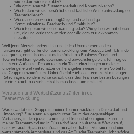
wie fördern wir diese aktiv?
Wie optimieren wir Zusammenarbeit und Kommunikation?
Wie fördern wir die persönliche und fachliche Weiterentwicklung der
Teammitglieder?
Wie etablieren wir eine tragfähige und nachhaltige
Kommunikations-, Feedback- und Streitkultur?
Wie integrieren wir neue Teammitglieder? Wie gehen wir mit denen
um, die uns verlassen werden oder die gern zurückkommen
möchten?
Weil jeder Mensch anders tickt und jedes Unternehmen anders
funktioniert, gibt es für die Teamentwicklung kein Passepartout. Ich finde
das gut so, denn das macht meine Arbeit als Business Coach und
Teamentwicklerin gerade spannend und abwechslungsreich. Ich mag es,
mich von Außen als Ressource in ein Team einzubringen und diese
unbefangene und wertschätzende Herangehensweise in einen Vorteil für
die Gruppe umzumünzen. Dabei überfalle ich das Team nicht mit klugen
Ratschlägen, sondern achte darauf, dass das Team die besten Lösungen
für die Zukunft aus sich selbst heraus findet und realisiert.
Vertrauen und Wertschätzung zählen in der
Teamentwicklung
Was erwartet eine Gruppe in meiner Teamentwicklung in Düsseldorf und
Umgebung? Zuallererst ein geschützter Raum des gegenseitigen
Vertrauens, in dem jedes Teammitglied frei und offen agieren kann. In
meiner Teamentwicklung in Düsseldorf lege ich durchaus Wert darauf,
dass wir auch Spaß in der Zusammenarbeit haben. Vertrauen und eine
wertschätzende Atmosphäre sind das A&O jeder Teamarbeit. Ich verfolge