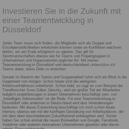
Investieren Sie in die Zukunft mit
einer Teamentwicklung in
Düsseldorf
Jedes Team muss sich finden, die Mitglieder sich als Gruppe und
Einzelpersönlichkeiten entwickeln können sowie an Konflikten wachsen
dürfen, um am Ende erfolgreich zu agieren. Das gilt für
Sportmannschaften ebenso wie für Teams und Projektgruppen in
Unternehmen und Organisationen jeglicher Art. Mit meiner
Teamentwicklung in Düsseldorf und deutschlandweit unterstütze ich
Teams dabei, diese Ziele zu erreichen.
Gerade im Bereich der Teams und Gruppenarbeit lohnt sich ein Blick in die
Gegenwart von morgen: Schon heute sind die wenigsten
Arbeitsverhältnisse unbefristet. Schon bald, so sagt es zum Beispiel der
Trendforscher Sven Gábor Jánszky, wird ein großer Teil der Mitarbeiter
lediglich projektbezogen in einem Unternehmen beschäftigt sein, von
„freiwilligen Jobnomaden“ ist die Rede. Für eine Teamentwicklung in
Düsseldorf oder anderswo in Deutschland wird dies Veränderungen
bedeuten. Mit dieser Entwicklung beschäftige ich mich schon heute
intensiv, ebenso wie mit der künftigen Gestaltung von Arbeitsplätzen, die
mit dem eben beschriebenen Zukunftstrend einhergehen wird. Sicher
haben Sie schon einmal die neuen Bürowelten von Google, Facebook,
Vodafone oder anderen innovativen Unternehmen gesehen oder davon
gehört. Dazu später mehr.