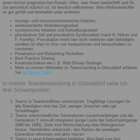
einen höchst pragmatischen Ansatz: Alles, was Ihnen (weiter)hilft und für
Sie persönlich nützlich ist, ist herzlich willkommen. Mein Methodenkoffer
ist gut gefüllt und beinhaltet unter anderem
lösungs- und ressourcenorientiertes Arbeiten
werteorientierte Veränderungsarbeit
systemisches Arbeiten und Aufstellungsarbeit
provokativer Stil und provokative Systemarbeit (nach N. Höfner und
F. Farrelly). Provokation meint hier nicht verletzen oder beleidigen,
sondern ist eher im Sinn von herauslocken und herausfordern zu
verstehen
Penetrance und Refraiming-Techniken
Best Practice Sharing
Kreativtechniken wie z.B. Walt-Disney-Strategie
Mehr zu meinen Methoden im Teamcoaching in Düsseldorf erfahren
Sie
auf dieser Seite
.
In meiner Teamentwicklung in Düsseldorf sehe ich
drei Schwerpunkte:
Teams in Teamkonflikten unterstützen. Tragfähige Lösungen für
alle Beteiligten sind das Ziel, weniger Ursachen oder gar
Schuldfragen.
Teams unterschiedlicher Generationen zusammenbringen und die
Generation Y sinnvoll integrieren (junge Leute der Geburtsjahrgänge
1980 bis 1995). Ziele sind Wertschätzung über Altersgrenzen
hinaus, Verständnis entwickeln, den Nutzen der jeweiligen
Generation erkennen und aktiv nutzen
Teams in neue Arbeitswelten begleiten. Abschied vom fest