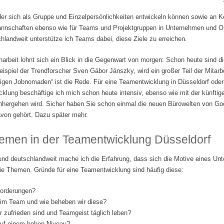
der sich als Gruppe und Einzelpersönlichkeiten entwickeln können sowie an 
tmannschaften ebenso wie für Teams und Projektgruppen in Unternehmen und Org
landweit unterstütze ich Teams dabei, diese Ziele zu erreichen.
beit lohnt sich ein Blick in die Gegenwart von morgen: Schon heute sind di
ispiel der Trendforscher Sven Gábor Jánszky, wird ein großer Teil der Mitarbe
lligen Jobnomaden“ ist die Rede. Für eine Teamentwicklung in Düsseldorf ode
klung beschäftige ich mich schon heute intensiv, ebenso wie mit der künftige
nhergehen wird. Sicher haben Sie schon einmal die neuen Bürowelten von Go
von gehört. Dazu später mehr.
emen in der Teamentwicklung Düsseldorf
und deutschlandweit mache ich die Erfahrung, dass sich die Motive eines Un
ie Themen. Gründe für eine Teamentwicklung sind häufig diese:
forderungen?
 im Team und wie beheben wir diese?
er zufrieden sind und Teamgeist täglich leben?
 auf einem hohen Niveau?