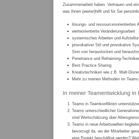
Zusammenarbeit haben. Vertrauen und eine
was Ihnen (weiter)hilft und für Sie persönl
lösungs- und ressourcenorientiertes 
werteorientierte Veränderungsarbeit
systemisches Arbeiten und Aufstellun
provokativer Stil und provokative Sys
Sinn von herauslocken und herausfor
Penetrance und Refraiming-Technike
Best Practice Sharing
Kreativtechniken wie z.B. Walt-Disne
Mehr zu meinen Methoden im Teamcoa
In meiner Teamentwicklung in 
Teams in Teamkonflikten unterstützen
Teams unterschiedlicher Generationen
sind Wertschätzung über Altersgrenze
Teams in neue Arbeitswelten begleite
bevorzugt da, wo der Mitarbeiter ge
eine Projekt beschäftigt werden? We