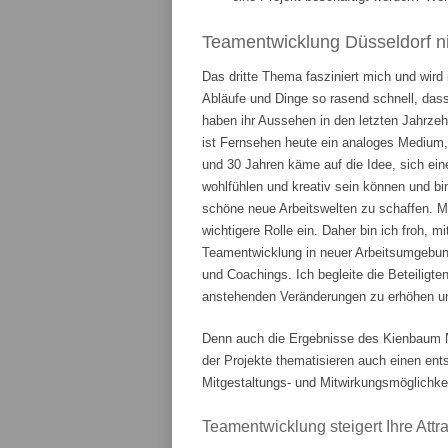
Teamentwicklung Düsseldorf ni
Das dritte Thema fasziniert mich und wird
Abläufe und Dinge so rasend schnell, das
haben ihr Aussehen in den letzten Jahrze
ist Fernsehen heute ein analoges Medium,
und 30 Jahren käme auf die Idee, sich ein
wohlfühlen und kreativ sein können und bi
schöne neue Arbeitswelten zu schaffen. 
wichtigere Rolle ein. Daher bin ich froh, m
Teamentwicklung in neuer Arbeitsumgebung
und Coachings. Ich begleite die Beteiligte
anstehenden Veränderungen zu erhöhen und
Denn auch die Ergebnisse des Kienbaum N
der Projekte thematisieren auch einen en
Mitgestaltungs- und Mitwirkungsmöglichkei
Teamentwicklung steigert Ihre Attrak