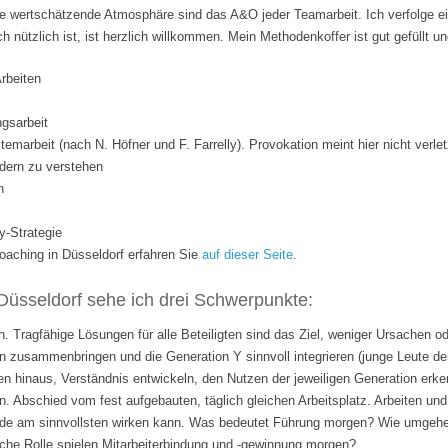
 wertschätzende Atmosphäre sind das A&O jeder Teamarbeit. Ich verfolge ei
ich nützlich ist, ist herzlich willkommen. Mein Methodenkoffer ist gut gefüllt 
Arbeiten
gsarbeit
temarbeit (nach N. Höfner und F. Farrelly). Provokation meint hier nicht verle
dern zu verstehen
n
y-Strategie
ching in Düsseldorf erfahren Sie
auf dieser Seite
.
Düsseldorf sehe ich drei Schwerpunkte:
. Tragfähige Lösungen für alle Beteiligten sind das Ziel, weniger Ursachen o
 zusammenbringen und die Generation Y sinnvoll integrieren (junge Leute de
n hinaus, Verständnis entwickeln, den Nutzen der jeweiligen Generation erk
n. Abschied vom fest aufgebauten, täglich gleichen Arbeitsplatz. Arbeiten 
rade am sinnvollsten wirken kann. Was bedeutet Führung morgen? Wie umgehen
lche Rolle spielen Mitarbeiterbindung und -gewinnung morgen?