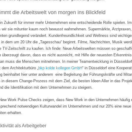
mmt die Arbeitswelt von morgen ins Blickfeld
 in Zukunft für immer mehr Unternehmen eine entscheidende Rolle spielen. Im
s wir sie mitunter kaum noch bewusst wahrnehmen. Supermärkte, Arztpraxen, B
hnten grundlegend verändert. Kundenfreundlichkeit und Wellness sind wichti
 in dem um 20 Uhr die „Tagesschau“ beginnt. Filme, Nachrichten, Musik wer
e TV-Zeitschrift zu kaufen. Ich finde: Neue Arbeitswelten müssen so geschaf
n überzeugt davon, dass es nicht ausreicht, mit Hilfe der neuesten Erkenntni
Man muss die Menschen mitnehmen. In meiner Teamentwicklung in Düsseldorf
it dem Architekturbüro „
bkp kolde kollegen GmbH
“ in Düsseldorf eine Koopera
 beinhaltet hier unter anderem eine Begleitung der Führungskräfte und Mita
n in diesem Change-Prozess mit dem Ziel, die besten Ideen Aller in das Projek
 die Identifikation mit dem Unternehmen zu steigern.
ew Work Pulse Checks zeigen, dass New Work in den Unternehmen häufig nu
tsprechend notwendigen Kulturwandel im Unternehmen und nur 20% eine neue F
ten erhalten.
tivität als Arbeitgeber