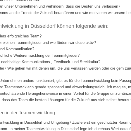
l an unser Unternehmen und verhindern, dass die Besten uns verlassen?
eams an die Trends der Zukunft heranführen und wie motivieren wir unsere Le
wicklung in Düsseldorf können folgende sein:
ders erfolgreiches Team?
einzelnen Teammitglieder und wie fördern wir diese aktiv?
 und Kommunikation?
fachliche Weiterentwicklung der Teammitglieder?
nd nachhaltige Kommunikations-, Feedback- und Streitkultur?
eder? Wie gehen wir mit denen um, die uns verlassen werden oder die gern 
Unternehmen anders funktioniert, gibt es für die Teamentwicklung kein Passep
nd Teamentwicklerin gerade spannend und abwechslungsreich. Ich mag es, m
ertschätzende Herangehensweise in einen Vorteil für die Gruppe umzumünzen.
 dass das Team die besten Lösungen für die Zukunft aus sich selbst heraus fi
en in der Teamentwicklung
ntwicklung in Düsseldorf und Umgebung? Zuallererst ein geschützter Raum d
 kann. In meiner Teamentwicklung in Düsseldorf lege ich durchaus Wert darauf