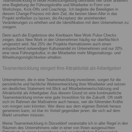
Teamentwicklung in neuer Arbeitsumgebung beinhaltet hier unter anderem
eine Begleitung der Führungskräfte und Mitarbeiter in Form von
Workshops, Kick-Offs und Coachings. Ich begleite die Beteiligten in
diesem Change-Prozess mit dem Ziel, die besten Ideen Aller in das
Projekt einfließen zu lassen, die Akzeptanz der anstehenden
Veränderungen zu erhöhen und die Identifikation mit dem Unternehmen zu
steigern.
Denn auch die Ergebnisse des Kienbaum New Work Pulse Checks
zeigen, dass New Work in den Unternehmen häufig nur oberflächlich
umgesetzt wird. Nur 25% der Projekte thematisieren auch einen
entsprechend notwendigen Kulturwandel im Unternehmen und nur 20%
eine neue Führungskultur, in der Mitarbeiter mehr Mitgestaltungs- und
Mitwirkungsmöglichkeiten erhalten.
Teamentwicklung steigert Ihre Attraktivität als Arbeitgeber
Unternehmen, die in eine Teamentwicklung investieren, sorgen für die
persönliche und fachliche Weiterentwicklung ihrer Mitarbeiter und setzen
ein deutliches Statement mit Blick auf Mitarbeiterwertschätzung und
Attraktivität als Arbeitgeber. Aus diesem Grund ist eine kontinuierliche
Teamentwicklung immer eine gute Investition für die Zukunft. Oft stellt
sich im Rahmen der Maßnahme auch heraus, wer die führenden Kräfte
von morgen sein könnten. Wer diese aus dem eigenen Betrieb heraus
generieren kann, ist klar im Vorteil gegenüber jenen, die sich auf dem
Markt umsehen müssen.
Meine Teamentwicklung in Düsseldorf veranstalte ich in aller Regel in den
Räumen des Unternehmens oder in einer von Ihnen ausgesuchten