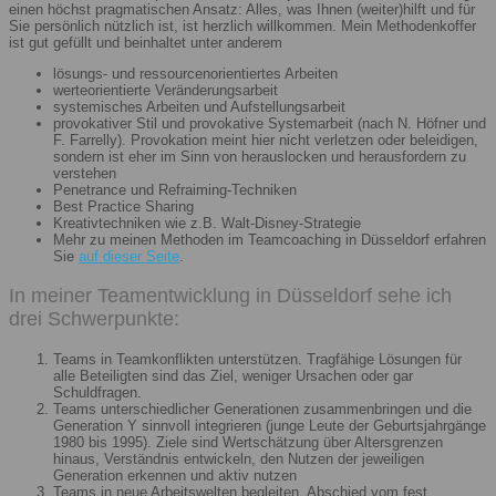
einen höchst pragmatischen Ansatz: Alles, was Ihnen (weiter)hilft und für
Sie persönlich nützlich ist, ist herzlich willkommen. Mein Methodenkoffer
ist gut gefüllt und beinhaltet unter anderem
lösungs- und ressourcenorientiertes Arbeiten
werteorientierte Veränderungsarbeit
systemisches Arbeiten und Aufstellungsarbeit
provokativer Stil und provokative Systemarbeit (nach N. Höfner und
F. Farrelly). Provokation meint hier nicht verletzen oder beleidigen,
sondern ist eher im Sinn von herauslocken und herausfordern zu
verstehen
Penetrance und Refraiming-Techniken
Best Practice Sharing
Kreativtechniken wie z.B. Walt-Disney-Strategie
Mehr zu meinen Methoden im Teamcoaching in Düsseldorf erfahren
Sie
auf dieser Seite
.
In meiner Teamentwicklung in Düsseldorf sehe ich
drei Schwerpunkte:
Teams in Teamkonflikten unterstützen. Tragfähige Lösungen für
alle Beteiligten sind das Ziel, weniger Ursachen oder gar
Schuldfragen.
Teams unterschiedlicher Generationen zusammenbringen und die
Generation Y sinnvoll integrieren (junge Leute der Geburtsjahrgänge
1980 bis 1995). Ziele sind Wertschätzung über Altersgrenzen
hinaus, Verständnis entwickeln, den Nutzen der jeweiligen
Generation erkennen und aktiv nutzen
Teams in neue Arbeitswelten begleiten. Abschied vom fest