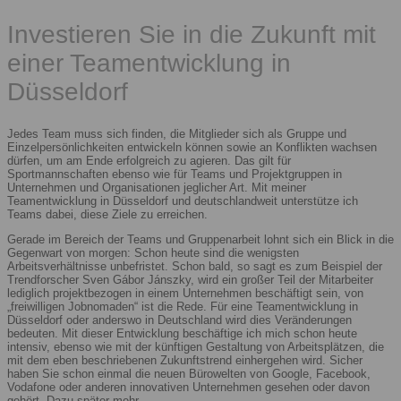
Investieren Sie in die Zukunft mit
einer Teamentwicklung in
Düsseldorf
Jedes Team muss sich finden, die Mitglieder sich als Gruppe und
Einzelpersönlichkeiten entwickeln können sowie an Konflikten wachsen
dürfen, um am Ende erfolgreich zu agieren. Das gilt für
Sportmannschaften ebenso wie für Teams und Projektgruppen in
Unternehmen und Organisationen jeglicher Art. Mit meiner
Teamentwicklung in Düsseldorf und deutschlandweit unterstütze ich
Teams dabei, diese Ziele zu erreichen.
Gerade im Bereich der Teams und Gruppenarbeit lohnt sich ein Blick in die
Gegenwart von morgen: Schon heute sind die wenigsten
Arbeitsverhältnisse unbefristet. Schon bald, so sagt es zum Beispiel der
Trendforscher Sven Gábor Jánszky, wird ein großer Teil der Mitarbeiter
lediglich projektbezogen in einem Unternehmen beschäftigt sein, von
„freiwilligen Jobnomaden“ ist die Rede. Für eine Teamentwicklung in
Düsseldorf oder anderswo in Deutschland wird dies Veränderungen
bedeuten. Mit dieser Entwicklung beschäftige ich mich schon heute
intensiv, ebenso wie mit der künftigen Gestaltung von Arbeitsplätzen, die
mit dem eben beschriebenen Zukunftstrend einhergehen wird. Sicher
haben Sie schon einmal die neuen Bürowelten von Google, Facebook,
Vodafone oder anderen innovativen Unternehmen gesehen oder davon
gehört. Dazu später mehr.