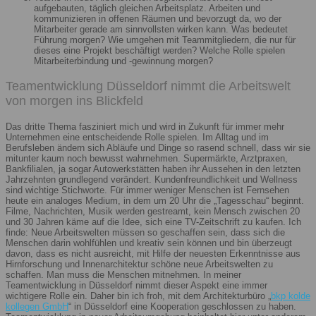
aufgebauten, täglich gleichen Arbeitsplatz. Arbeiten und
kommunizieren in offenen Räumen und bevorzugt da, wo der
Mitarbeiter gerade am sinnvollsten wirken kann. Was bedeutet
Führung morgen? Wie umgehen mit Teammitgliedern, die nur für
dieses eine Projekt beschäftigt werden? Welche Rolle spielen
Mitarbeiterbindung und -gewinnung morgen?
Teamentwicklung Düsseldorf nimmt die Arbeitswelt
von morgen ins Blickfeld
Das dritte Thema fasziniert mich und wird in Zukunft für immer mehr
Unternehmen eine entscheidende Rolle spielen. Im Alltag und im
Berufsleben ändern sich Abläufe und Dinge so rasend schnell, dass wir sie
mitunter kaum noch bewusst wahrnehmen. Supermärkte, Arztpraxen,
Bankfilialen, ja sogar Autowerkstätten haben ihr Aussehen in den letzten
Jahrzehnten grundlegend verändert. Kundenfreundlichkeit und Wellness
sind wichtige Stichworte. Für immer weniger Menschen ist Fernsehen
heute ein analoges Medium, in dem um 20 Uhr die „Tagesschau“ beginnt.
Filme, Nachrichten, Musik werden gestreamt, kein Mensch zwischen 20
und 30 Jahren käme auf die Idee, sich eine TV-Zeitschrift zu kaufen. Ich
finde: Neue Arbeitswelten müssen so geschaffen sein, dass sich die
Menschen darin wohlfühlen und kreativ sein können und bin überzeugt
davon, dass es nicht ausreicht, mit Hilfe der neuesten Erkenntnisse aus
Hirnforschung und Innenarchitektur schöne neue Arbeitswelten zu
schaffen. Man muss die Menschen mitnehmen. In meiner
Teamentwicklung in Düsseldorf nimmt dieser Aspekt eine immer
wichtigere Rolle ein. Daher bin ich froh, mit dem Architekturbüro „
bkp kolde
kollegen GmbH
“ in Düsseldorf eine Kooperation geschlossen zu haben.