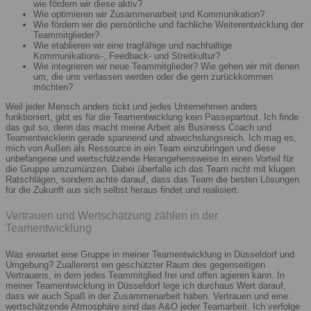
wie fördern wir diese aktiv?
Wie optimieren wir Zusammenarbeit und Kommunikation?
Wie fördern wir die persönliche und fachliche Weiterentwicklung der
Teammitglieder?
Wie etablieren wir eine tragfähige und nachhaltige
Kommunikations-, Feedback- und Streitkultur?
Wie integrieren wir neue Teammitglieder? Wie gehen wir mit denen
um, die uns verlassen werden oder die gern zurückkommen
möchten?
Weil jeder Mensch anders tickt und jedes Unternehmen anders
funktioniert, gibt es für die Teamentwicklung kein Passepartout. Ich finde
das gut so, denn das macht meine Arbeit als Business Coach und
Teamentwicklerin gerade spannend und abwechslungsreich. Ich mag es,
mich von Außen als Ressource in ein Team einzubringen und diese
unbefangene und wertschätzende Herangehensweise in einen Vorteil für
die Gruppe umzumünzen. Dabei überfalle ich das Team nicht mit klugen
Ratschlägen, sondern achte darauf, dass das Team die besten Lösungen
für die Zukunft aus sich selbst heraus findet und realisiert.
Vertrauen und Wertschätzung zählen in der
Teamentwicklung
Was erwartet eine Gruppe in meiner Teamentwicklung in Düsseldorf und
Umgebung? Zuallererst ein geschützter Raum des gegenseitigen
Vertrauens, in dem jedes Teammitglied frei und offen agieren kann. In
meiner Teamentwicklung in Düsseldorf lege ich durchaus Wert darauf,
dass wir auch Spaß in der Zusammenarbeit haben. Vertrauen und eine
wertschätzende Atmosphäre sind das A&O jeder Teamarbeit. Ich verfolge