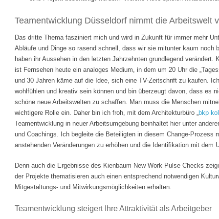
Teamentwicklung Düsseldorf nimmt die Arbeitswelt v
Das dritte Thema fasziniert mich und wird in Zukunft für immer mehr Un
Abläufe und Dinge so rasend schnell, dass wir sie mitunter kaum noch 
haben ihr Aussehen in den letzten Jahrzehnten grundlegend verändert. 
ist Fernsehen heute ein analoges Medium, in dem um 20 Uhr die „Tages
und 30 Jahren käme auf die Idee, sich eine TV-Zeitschrift zu kaufen. I
wohlfühlen und kreativ sein können und bin überzeugt davon, dass es ni
schöne neue Arbeitswelten zu schaffen. Man muss die Menschen mitne
wichtigere Rolle ein. Daher bin ich froh, mit dem Architekturbüro „
bkp ko
Teamentwicklung in neuer Arbeitsumgebung beinhaltet hier unter andere
und Coachings. Ich begleite die Beteiligten in diesem Change-Prozess mi
anstehenden Veränderungen zu erhöhen und die Identifikation mit dem 
Denn auch die Ergebnisse des Kienbaum New Work Pulse Checks zeigen
der Projekte thematisieren auch einen entsprechend notwendigen Kultur
Mitgestaltungs- und Mitwirkungsmöglichkeiten erhalten.
Teamentwicklung steigert Ihre Attraktivität als Arbeitgeber