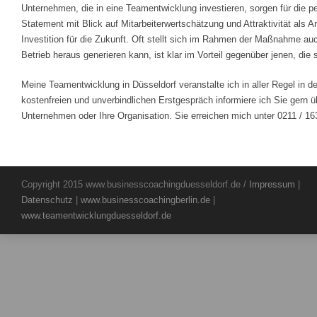
Unternehmen, die in eine Teamentwicklung investieren, sorgen für die pe
Statement mit Blick auf Mitarbeiterwertschätzung und Attraktivität als 
Investition für die Zukunft. Oft stellt sich im Rahmen der Maßnahme a
Betrieb heraus generieren kann, ist klar im Vorteil gegenüber jenen, d
Meine Teamentwicklung in Düsseldorf veranstalte ich in aller Regel in
kostenfreien und unverbindlichen Erstgespräch informiere ich Sie gern ü
Unternehmen oder Ihre Organisation. Sie erreichen mich unter 0211 / 16
Copyright 2015 www.businesscoachingduesseldorf.de /
Impressum
|
Datenschutz
|
www.businesscoachingberlin.de
|
www.teamentwicklungduesseldorf.de