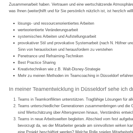
Zusammenarbeit haben. Vertrauen und eine wertschätzende Atmosphäre s
was Ihnen (weiter)hilft und für Sie persönlich nützlich ist, ist herzlich 
lösungs- und ressourcenorientiertes Arbeiten
werteorientierte Veränderungsarbeit
systemisches Arbeiten und Aufstellungsarbeit
provokativer Stil und provokative Systemarbeit (nach N. Höfner und 
Sinn von herauslocken und herausfordern zu verstehen
Penetrance und Refraiming-Techniken
Best Practice Sharing
Kreativtechniken wie z.B. Walt-Disney-Strategie
Mehr zu meinen Methoden im Teamcoaching in Düsseldorf erfahre
In meiner Teamentwicklung in Düsseldorf sehe ich d
Teams in Teamkonflikten unterstützen. Tragfähige Lösungen für all
Teams unterschiedlicher Generationen zusammenbringen und die Gen
sind Wertschätzung über Altersgrenzen hinaus, Verständnis entwic
Teams in neue Arbeitswelten begleiten. Abschied vom fest aufgeba
bevorzugt da, wo der Mitarbeiter gerade am sinnvollsten wirken k
eine Projekt beschäftigt werden? Welche Rolle spielen Mitarbeite