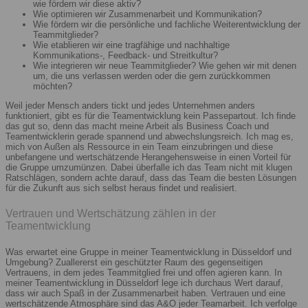
wie fördern wir diese aktiv?
Wie optimieren wir Zusammenarbeit und Kommunikation?
Wie fördern wir die persönliche und fachliche Weiterentwicklung der
Teammitglieder?
Wie etablieren wir eine tragfähige und nachhaltige
Kommunikations-, Feedback- und Streitkultur?
Wie integrieren wir neue Teammitglieder? Wie gehen wir mit denen
um, die uns verlassen werden oder die gern zurückkommen
möchten?
Weil jeder Mensch anders tickt und jedes Unternehmen anders
funktioniert, gibt es für die Teamentwicklung kein Passepartout. Ich finde
das gut so, denn das macht meine Arbeit als Business Coach und
Teamentwicklerin gerade spannend und abwechslungsreich. Ich mag es,
mich von Außen als Ressource in ein Team einzubringen und diese
unbefangene und wertschätzende Herangehensweise in einen Vorteil für
die Gruppe umzumünzen. Dabei überfalle ich das Team nicht mit klugen
Ratschlägen, sondern achte darauf, dass das Team die besten Lösungen
für die Zukunft aus sich selbst heraus findet und realisiert.
Vertrauen und Wertschätzung zählen in der
Teamentwicklung
Was erwartet eine Gruppe in meiner Teamentwicklung in Düsseldorf und
Umgebung? Zuallererst ein geschützter Raum des gegenseitigen
Vertrauens, in dem jedes Teammitglied frei und offen agieren kann. In
meiner Teamentwicklung in Düsseldorf lege ich durchaus Wert darauf,
dass wir auch Spaß in der Zusammenarbeit haben. Vertrauen und eine
wertschätzende Atmosphäre sind das A&O jeder Teamarbeit. Ich verfolge