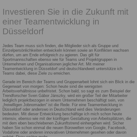
Investieren Sie in die Zukunft mit
einer Teamentwicklung in
Düsseldorf
Jedes Team muss sich finden, die Mitglieder sich als Gruppe und
Einzelpersönlichkeiten entwickeln können sowie an Konflikten wachsen
dürfen, um am Ende erfolgreich zu agieren. Das gilt für
Sportmannschaften ebenso wie für Teams und Projektgruppen in
Unternehmen und Organisationen jeglicher Art. Mit meiner
Teamentwicklung in Düsseldorf und deutschlandweit unterstütze ich
Teams dabei, diese Ziele zu erreichen.
Gerade im Bereich der Teams und Gruppenarbeit lohnt sich ein Blick in die
Gegenwart von morgen: Schon heute sind die wenigsten
Arbeitsverhältnisse unbefristet. Schon bald, so sagt es zum Beispiel der
Trendforscher Sven Gábor Jánszky, wird ein großer Teil der Mitarbeiter
lediglich projektbezogen in einem Unternehmen beschäftigt sein, von
„freiwilligen Jobnomaden“ ist die Rede. Für eine Teamentwicklung in
Düsseldorf oder anderswo in Deutschland wird dies Veränderungen
bedeuten. Mit dieser Entwicklung beschäftige ich mich schon heute
intensiv, ebenso wie mit der künftigen Gestaltung von Arbeitsplätzen, die
mit dem eben beschriebenen Zukunftstrend einhergehen wird. Sicher
haben Sie schon einmal die neuen Bürowelten von Google, Facebook,
Vodafone oder anderen innovativen Unternehmen gesehen oder davon
gehört. Dazu später mehr.