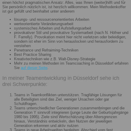
einen höchst pragmatischen Ansatz: Alles, was Ihnen (weiter)hilft und für
Sie persönlich nützlich ist, ist herzlich willkommen. Mein Methodenkoffer
ist gut gefüllt und beinhaltet unter anderem
lösungs- und ressourcenorientiertes Arbeiten
werteorientierte Veränderungsarbeit
systemisches Arbeiten und Aufstellungsarbeit
provokativer Stil und provokative Systemarbeit (nach N. Höfner und
F. Farrelly). Provokation meint hier nicht verletzen oder beleidigen,
sondern ist eher im Sinn von herauslocken und herausfordern zu
verstehen
Penetrance und Refraiming-Techniken
Best Practice Sharing
Kreativtechniken wie z.B. Walt-Disney-Strategie
Mehr zu meinen Methoden im Teamcoaching in Düsseldorf erfahren
Sie
auf dieser Seite
.
In meiner Teamentwicklung in Düsseldorf sehe ich
drei Schwerpunkte:
Teams in Teamkonflikten unterstützen. Tragfähige Lösungen für
alle Beteiligten sind das Ziel, weniger Ursachen oder gar
Schuldfragen.
Teams unterschiedlicher Generationen zusammenbringen und die
Generation Y sinnvoll integrieren (junge Leute der Geburtsjahrgänge
1980 bis 1995). Ziele sind Wertschätzung über Altersgrenzen
hinaus, Verständnis entwickeln, den Nutzen der jeweiligen
Generation erkennen und aktiv nutzen
Teams in neue Arbeitswelten begleiten. Abschied vom fest