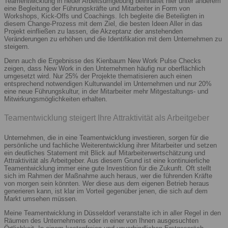
Teamentwicklung in neuer Arbeitsumgebung beinhaltet hier unter anderem
eine Begleitung der Führungskräfte und Mitarbeiter in Form von
Workshops, Kick-Offs und Coachings. Ich begleite die Beteiligten in
diesem Change-Prozess mit dem Ziel, die besten Ideen Aller in das
Projekt einfließen zu lassen, die Akzeptanz der anstehenden
Veränderungen zu erhöhen und die Identifikation mit dem Unternehmen zu
steigern.
Denn auch die Ergebnisse des Kienbaum New Work Pulse Checks
zeigen, dass New Work in den Unternehmen häufig nur oberflächlich
umgesetzt wird. Nur 25% der Projekte thematisieren auch einen
entsprechend notwendigen Kulturwandel im Unternehmen und nur 20%
eine neue Führungskultur, in der Mitarbeiter mehr Mitgestaltungs- und
Mitwirkungsmöglichkeiten erhalten.
Teamentwicklung steigert Ihre Attraktivität als Arbeitgeber
Unternehmen, die in eine Teamentwicklung investieren, sorgen für die
persönliche und fachliche Weiterentwicklung ihrer Mitarbeiter und setzen
ein deutliches Statement mit Blick auf Mitarbeiterwertschätzung und
Attraktivität als Arbeitgeber. Aus diesem Grund ist eine kontinuierliche
Teamentwicklung immer eine gute Investition für die Zukunft. Oft stellt
sich im Rahmen der Maßnahme auch heraus, wer die führenden Kräfte
von morgen sein könnten. Wer diese aus dem eigenen Betrieb heraus
generieren kann, ist klar im Vorteil gegenüber jenen, die sich auf dem
Markt umsehen müssen.
Meine Teamentwicklung in Düsseldorf veranstalte ich in aller Regel in den
Räumen des Unternehmens oder in einer von Ihnen ausgesuchten