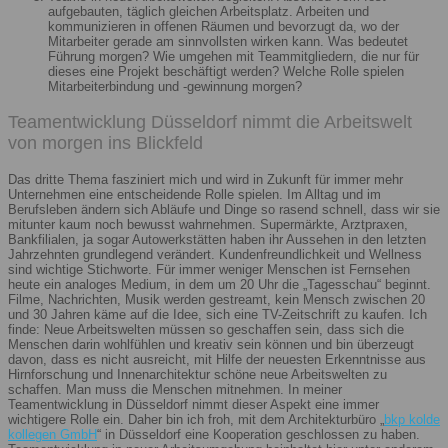
aufgebauten, täglich gleichen Arbeitsplatz. Arbeiten und
kommunizieren in offenen Räumen und bevorzugt da, wo der
Mitarbeiter gerade am sinnvollsten wirken kann. Was bedeutet
Führung morgen? Wie umgehen mit Teammitgliedern, die nur für
dieses eine Projekt beschäftigt werden? Welche Rolle spielen
Mitarbeiterbindung und -gewinnung morgen?
Teamentwicklung Düsseldorf nimmt die Arbeitswelt
von morgen ins Blickfeld
Das dritte Thema fasziniert mich und wird in Zukunft für immer mehr
Unternehmen eine entscheidende Rolle spielen. Im Alltag und im
Berufsleben ändern sich Abläufe und Dinge so rasend schnell, dass wir sie
mitunter kaum noch bewusst wahrnehmen. Supermärkte, Arztpraxen,
Bankfilialen, ja sogar Autowerkstätten haben ihr Aussehen in den letzten
Jahrzehnten grundlegend verändert. Kundenfreundlichkeit und Wellness
sind wichtige Stichworte. Für immer weniger Menschen ist Fernsehen
heute ein analoges Medium, in dem um 20 Uhr die „Tagesschau“ beginnt.
Filme, Nachrichten, Musik werden gestreamt, kein Mensch zwischen 20
und 30 Jahren käme auf die Idee, sich eine TV-Zeitschrift zu kaufen. Ich
finde: Neue Arbeitswelten müssen so geschaffen sein, dass sich die
Menschen darin wohlfühlen und kreativ sein können und bin überzeugt
davon, dass es nicht ausreicht, mit Hilfe der neuesten Erkenntnisse aus
Hirnforschung und Innenarchitektur schöne neue Arbeitswelten zu
schaffen. Man muss die Menschen mitnehmen. In meiner
Teamentwicklung in Düsseldorf nimmt dieser Aspekt eine immer
wichtigere Rolle ein. Daher bin ich froh, mit dem Architekturbüro „
bkp kolde
kollegen GmbH
“ in Düsseldorf eine Kooperation geschlossen zu haben.