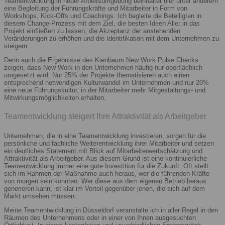
Teamentwicklung in neuer Arbeitsumgebung beinhaltet hier unter anderem
eine Begleitung der Führungskräfte und Mitarbeiter in Form von
Workshops, Kick-Offs und Coachings. Ich begleite die Beteiligten in
diesem Change-Prozess mit dem Ziel, die besten Ideen Aller in das
Projekt einfließen zu lassen, die Akzeptanz der anstehenden
Veränderungen zu erhöhen und die Identifikation mit dem Unternehmen zu
steigern.
Denn auch die Ergebnisse des Kienbaum New Work Pulse Checks
zeigen, dass New Work in den Unternehmen häufig nur oberflächlich
umgesetzt wird. Nur 25% der Projekte thematisieren auch einen
entsprechend notwendigen Kulturwandel im Unternehmen und nur 20%
eine neue Führungskultur, in der Mitarbeiter mehr Mitgestaltungs- und
Mitwirkungsmöglichkeiten erhalten.
Teamentwicklung steigert Ihre Attraktivität als Arbeitgeber
Unternehmen, die in eine Teamentwicklung investieren, sorgen für die
persönliche und fachliche Weiterentwicklung ihrer Mitarbeiter und setzen
ein deutliches Statement mit Blick auf Mitarbeiterwertschätzung und
Attraktivität als Arbeitgeber. Aus diesem Grund ist eine kontinuierliche
Teamentwicklung immer eine gute Investition für die Zukunft. Oft stellt
sich im Rahmen der Maßnahme auch heraus, wer die führenden Kräfte
von morgen sein könnten. Wer diese aus dem eigenen Betrieb heraus
generieren kann, ist klar im Vorteil gegenüber jenen, die sich auf dem
Markt umsehen müssen.
Meine Teamentwicklung in Düsseldorf veranstalte ich in aller Regel in den
Räumen des Unternehmens oder in einer von Ihnen ausgesuchten