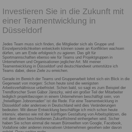
Investieren Sie in die Zukunft mit
einer Teamentwicklung in
Düsseldorf
Jedes Team muss sich finden, die Mitglieder sich als Gruppe und
Einzelpersönlichkeiten entwickeln können sowie an Konflikten wachsen
dürfen, um am Ende erfolgreich zu agieren. Das gilt für
Sportmannschaften ebenso wie für Teams und Projektgruppen in
Unternehmen und Organisationen jeglicher Art. Mit meiner
Teamentwicklung in Düsseldorf und deutschlandweit unterstütze ich
Teams dabei, diese Ziele zu erreichen.
Gerade im Bereich der Teams und Gruppenarbeit lohnt sich ein Blick in die
Gegenwart von morgen: Schon heute sind die wenigsten
Arbeitsverhältnisse unbefristet. Schon bald, so sagt es zum Beispiel der
Trendforscher Sven Gábor Jánszky, wird ein großer Teil der Mitarbeiter
lediglich projektbezogen in einem Unternehmen beschäftigt sein, von
„freiwilligen Jobnomaden“ ist die Rede. Für eine Teamentwicklung in
Düsseldorf oder anderswo in Deutschland wird dies Veränderungen
bedeuten. Mit dieser Entwicklung beschäftige ich mich schon heute
intensiv, ebenso wie mit der künftigen Gestaltung von Arbeitsplätzen, die
mit dem eben beschriebenen Zukunftstrend einhergehen wird. Sicher
haben Sie schon einmal die neuen Bürowelten von Google, Facebook,
Vodafone oder anderen innovativen Unternehmen gesehen oder davon
gehört. Dazu später mehr.