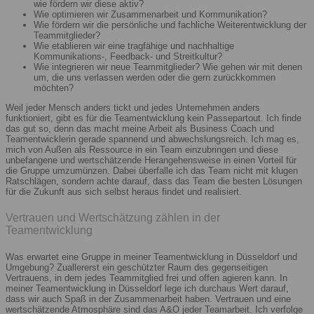
wie fördern wir diese aktiv?
Wie optimieren wir Zusammenarbeit und Kommunikation?
Wie fördern wir die persönliche und fachliche Weiterentwicklung der
Teammitglieder?
Wie etablieren wir eine tragfähige und nachhaltige
Kommunikations-, Feedback- und Streitkultur?
Wie integrieren wir neue Teammitglieder? Wie gehen wir mit denen
um, die uns verlassen werden oder die gern zurückkommen
möchten?
Weil jeder Mensch anders tickt und jedes Unternehmen anders
funktioniert, gibt es für die Teamentwicklung kein Passepartout. Ich finde
das gut so, denn das macht meine Arbeit als Business Coach und
Teamentwicklerin gerade spannend und abwechslungsreich. Ich mag es,
mich von Außen als Ressource in ein Team einzubringen und diese
unbefangene und wertschätzende Herangehensweise in einen Vorteil für
die Gruppe umzumünzen. Dabei überfalle ich das Team nicht mit klugen
Ratschlägen, sondern achte darauf, dass das Team die besten Lösungen
für die Zukunft aus sich selbst heraus findet und realisiert.
Vertrauen und Wertschätzung zählen in der
Teamentwicklung
Was erwartet eine Gruppe in meiner Teamentwicklung in Düsseldorf und
Umgebung? Zuallererst ein geschützter Raum des gegenseitigen
Vertrauens, in dem jedes Teammitglied frei und offen agieren kann. In
meiner Teamentwicklung in Düsseldorf lege ich durchaus Wert darauf,
dass wir auch Spaß in der Zusammenarbeit haben. Vertrauen und eine
wertschätzende Atmosphäre sind das A&O jeder Teamarbeit. Ich verfolge