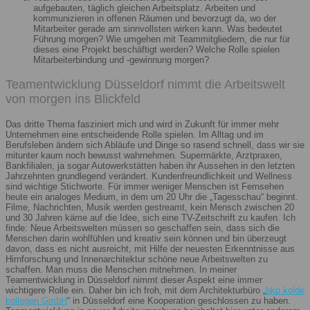
aufgebauten, täglich gleichen Arbeitsplatz. Arbeiten und
kommunizieren in offenen Räumen und bevorzugt da, wo der
Mitarbeiter gerade am sinnvollsten wirken kann. Was bedeutet
Führung morgen? Wie umgehen mit Teammitgliedern, die nur für
dieses eine Projekt beschäftigt werden? Welche Rolle spielen
Mitarbeiterbindung und -gewinnung morgen?
Teamentwicklung Düsseldorf nimmt die Arbeitswelt
von morgen ins Blickfeld
Das dritte Thema fasziniert mich und wird in Zukunft für immer mehr
Unternehmen eine entscheidende Rolle spielen. Im Alltag und im
Berufsleben ändern sich Abläufe und Dinge so rasend schnell, dass wir sie
mitunter kaum noch bewusst wahrnehmen. Supermärkte, Arztpraxen,
Bankfilialen, ja sogar Autowerkstätten haben ihr Aussehen in den letzten
Jahrzehnten grundlegend verändert. Kundenfreundlichkeit und Wellness
sind wichtige Stichworte. Für immer weniger Menschen ist Fernsehen
heute ein analoges Medium, in dem um 20 Uhr die „Tagesschau“ beginnt.
Filme, Nachrichten, Musik werden gestreamt, kein Mensch zwischen 20
und 30 Jahren käme auf die Idee, sich eine TV-Zeitschrift zu kaufen. Ich
finde: Neue Arbeitswelten müssen so geschaffen sein, dass sich die
Menschen darin wohlfühlen und kreativ sein können und bin überzeugt
davon, dass es nicht ausreicht, mit Hilfe der neuesten Erkenntnisse aus
Hirnforschung und Innenarchitektur schöne neue Arbeitswelten zu
schaffen. Man muss die Menschen mitnehmen. In meiner
Teamentwicklung in Düsseldorf nimmt dieser Aspekt eine immer
wichtigere Rolle ein. Daher bin ich froh, mit dem Architekturbüro „
bkp kolde
kollegen GmbH
“ in Düsseldorf eine Kooperation geschlossen zu haben.