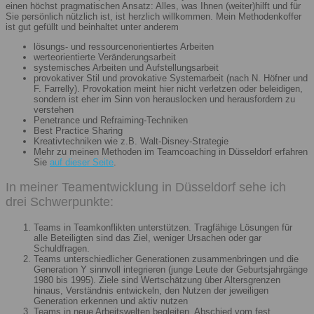
einen höchst pragmatischen Ansatz: Alles, was Ihnen (weiter)hilft und für
Sie persönlich nützlich ist, ist herzlich willkommen. Mein Methodenkoffer
ist gut gefüllt und beinhaltet unter anderem
lösungs- und ressourcenorientiertes Arbeiten
werteorientierte Veränderungsarbeit
systemisches Arbeiten und Aufstellungsarbeit
provokativer Stil und provokative Systemarbeit (nach N. Höfner und
F. Farrelly). Provokation meint hier nicht verletzen oder beleidigen,
sondern ist eher im Sinn von herauslocken und herausfordern zu
verstehen
Penetrance und Refraiming-Techniken
Best Practice Sharing
Kreativtechniken wie z.B. Walt-Disney-Strategie
Mehr zu meinen Methoden im Teamcoaching in Düsseldorf erfahren
Sie
auf dieser Seite
.
In meiner Teamentwicklung in Düsseldorf sehe ich
drei Schwerpunkte:
Teams in Teamkonflikten unterstützen. Tragfähige Lösungen für
alle Beteiligten sind das Ziel, weniger Ursachen oder gar
Schuldfragen.
Teams unterschiedlicher Generationen zusammenbringen und die
Generation Y sinnvoll integrieren (junge Leute der Geburtsjahrgänge
1980 bis 1995). Ziele sind Wertschätzung über Altersgrenzen
hinaus, Verständnis entwickeln, den Nutzen der jeweiligen
Generation erkennen und aktiv nutzen
Teams in neue Arbeitswelten begleiten. Abschied vom fest