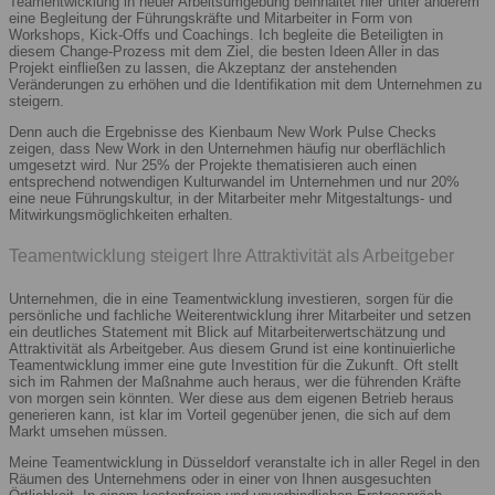
Teamentwicklung in neuer Arbeitsumgebung beinhaltet hier unter anderem
eine Begleitung der Führungskräfte und Mitarbeiter in Form von
Workshops, Kick-Offs und Coachings. Ich begleite die Beteiligten in
diesem Change-Prozess mit dem Ziel, die besten Ideen Aller in das
Projekt einfließen zu lassen, die Akzeptanz der anstehenden
Veränderungen zu erhöhen und die Identifikation mit dem Unternehmen zu
steigern.
Denn auch die Ergebnisse des Kienbaum New Work Pulse Checks
zeigen, dass New Work in den Unternehmen häufig nur oberflächlich
umgesetzt wird. Nur 25% der Projekte thematisieren auch einen
entsprechend notwendigen Kulturwandel im Unternehmen und nur 20%
eine neue Führungskultur, in der Mitarbeiter mehr Mitgestaltungs- und
Mitwirkungsmöglichkeiten erhalten.
Teamentwicklung steigert Ihre Attraktivität als Arbeitgeber
Unternehmen, die in eine Teamentwicklung investieren, sorgen für die
persönliche und fachliche Weiterentwicklung ihrer Mitarbeiter und setzen
ein deutliches Statement mit Blick auf Mitarbeiterwertschätzung und
Attraktivität als Arbeitgeber. Aus diesem Grund ist eine kontinuierliche
Teamentwicklung immer eine gute Investition für die Zukunft. Oft stellt
sich im Rahmen der Maßnahme auch heraus, wer die führenden Kräfte
von morgen sein könnten. Wer diese aus dem eigenen Betrieb heraus
generieren kann, ist klar im Vorteil gegenüber jenen, die sich auf dem
Markt umsehen müssen.
Meine Teamentwicklung in Düsseldorf veranstalte ich in aller Regel in den
Räumen des Unternehmens oder in einer von Ihnen ausgesuchten