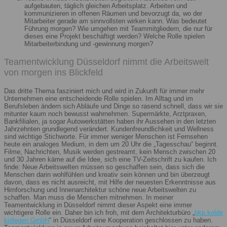
aufgebauten, täglich gleichen Arbeitsplatz. Arbeiten und
kommunizieren in offenen Räumen und bevorzugt da, wo der
Mitarbeiter gerade am sinnvollsten wirken kann. Was bedeutet
Führung morgen? Wie umgehen mit Teammitgliedern, die nur für
dieses eine Projekt beschäftigt werden? Welche Rolle spielen
Mitarbeiterbindung und -gewinnung morgen?
Teamentwicklung Düsseldorf nimmt die Arbeitswelt
von morgen ins Blickfeld
Das dritte Thema fasziniert mich und wird in Zukunft für immer mehr
Unternehmen eine entscheidende Rolle spielen. Im Alltag und im
Berufsleben ändern sich Abläufe und Dinge so rasend schnell, dass wir sie
mitunter kaum noch bewusst wahrnehmen. Supermärkte, Arztpraxen,
Bankfilialen, ja sogar Autowerkstätten haben ihr Aussehen in den letzten
Jahrzehnten grundlegend verändert. Kundenfreundlichkeit und Wellness
sind wichtige Stichworte. Für immer weniger Menschen ist Fernsehen
heute ein analoges Medium, in dem um 20 Uhr die „Tagesschau“ beginnt.
Filme, Nachrichten, Musik werden gestreamt, kein Mensch zwischen 20
und 30 Jahren käme auf die Idee, sich eine TV-Zeitschrift zu kaufen. Ich
finde: Neue Arbeitswelten müssen so geschaffen sein, dass sich die
Menschen darin wohlfühlen und kreativ sein können und bin überzeugt
davon, dass es nicht ausreicht, mit Hilfe der neuesten Erkenntnisse aus
Hirnforschung und Innenarchitektur schöne neue Arbeitswelten zu
schaffen. Man muss die Menschen mitnehmen. In meiner
Teamentwicklung in Düsseldorf nimmt dieser Aspekt eine immer
wichtigere Rolle ein. Daher bin ich froh, mit dem Architekturbüro „
bkp kolde
kollegen GmbH
“ in Düsseldorf eine Kooperation geschlossen zu haben.