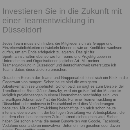
Investieren Sie in die Zukunft mit
einer Teamentwicklung in
Düsseldorf
Jedes Team muss sich finden, die Mitglieder sich als Gruppe und
Einzelpersönlichkeiten entwickeln können sowie an Konflikten wachsen
dürfen, um am Ende erfolgreich zu agieren. Das gilt für
Sportmannschaften ebenso wie für Teams und Projektgruppen in
Unternehmen und Organisationen jeglicher Art. Mit meiner
Teamentwicklung in Düsseldorf und deutschlandweit unterstütze ich
Teams dabei, diese Ziele zu erreichen.
Gerade im Bereich der Teams und Gruppenarbeit lohnt sich ein Blick in die
Gegenwart von morgen: Schon heute sind die wenigsten
Arbeitsverhältnisse unbefristet. Schon bald, so sagt es zum Beispiel der
Trendforscher Sven Gábor Jánszky, wird ein großer Teil der Mitarbeiter
lediglich projektbezogen in einem Unternehmen beschäftigt sein, von
„freiwilligen Jobnomaden“ ist die Rede. Für eine Teamentwicklung in
Düsseldorf oder anderswo in Deutschland wird dies Veränderungen
bedeuten. Mit dieser Entwicklung beschäftige ich mich schon heute
intensiv, ebenso wie mit der künftigen Gestaltung von Arbeitsplätzen, die
mit dem eben beschriebenen Zukunftstrend einhergehen wird. Sicher
haben Sie schon einmal die neuen Bürowelten von Google, Facebook,
Vodafone oder anderen innovativen Unternehmen gesehen oder davon
gehört. Dazu später mehr.