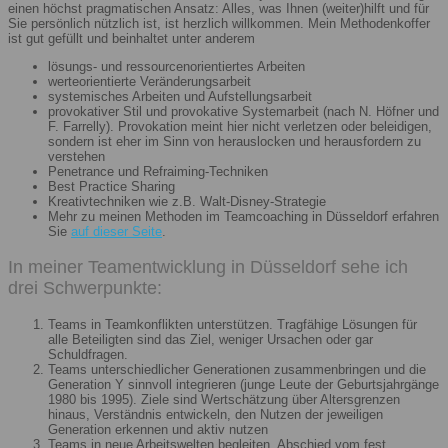
einen höchst pragmatischen Ansatz: Alles, was Ihnen (weiter)hilft und für
Sie persönlich nützlich ist, ist herzlich willkommen. Mein Methodenkoffer
ist gut gefüllt und beinhaltet unter anderem
lösungs- und ressourcenorientiertes Arbeiten
werteorientierte Veränderungsarbeit
systemisches Arbeiten und Aufstellungsarbeit
provokativer Stil und provokative Systemarbeit (nach N. Höfner und
F. Farrelly). Provokation meint hier nicht verletzen oder beleidigen,
sondern ist eher im Sinn von herauslocken und herausfordern zu
verstehen
Penetrance und Refraiming-Techniken
Best Practice Sharing
Kreativtechniken wie z.B. Walt-Disney-Strategie
Mehr zu meinen Methoden im Teamcoaching in Düsseldorf erfahren
Sie
auf dieser Seite
.
In meiner Teamentwicklung in Düsseldorf sehe ich
drei Schwerpunkte:
Teams in Teamkonflikten unterstützen. Tragfähige Lösungen für
alle Beteiligten sind das Ziel, weniger Ursachen oder gar
Schuldfragen.
Teams unterschiedlicher Generationen zusammenbringen und die
Generation Y sinnvoll integrieren (junge Leute der Geburtsjahrgänge
1980 bis 1995). Ziele sind Wertschätzung über Altersgrenzen
hinaus, Verständnis entwickeln, den Nutzen der jeweiligen
Generation erkennen und aktiv nutzen
Teams in neue Arbeitswelten begleiten. Abschied vom fest