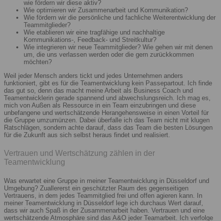
wie fördern wir diese aktiv?
Wie optimieren wir Zusammenarbeit und Kommunikation?
Wie fördern wir die persönliche und fachliche Weiterentwicklung der
Teammitglieder?
Wie etablieren wir eine tragfähige und nachhaltige
Kommunikations-, Feedback- und Streitkultur?
Wie integrieren wir neue Teammitglieder? Wie gehen wir mit denen
um, die uns verlassen werden oder die gern zurückkommen
möchten?
Weil jeder Mensch anders tickt und jedes Unternehmen anders
funktioniert, gibt es für die Teamentwicklung kein Passepartout. Ich finde
das gut so, denn das macht meine Arbeit als Business Coach und
Teamentwicklerin gerade spannend und abwechslungsreich. Ich mag es,
mich von Außen als Ressource in ein Team einzubringen und diese
unbefangene und wertschätzende Herangehensweise in einen Vorteil für
die Gruppe umzumünzen. Dabei überfalle ich das Team nicht mit klugen
Ratschlägen, sondern achte darauf, dass das Team die besten Lösungen
für die Zukunft aus sich selbst heraus findet und realisiert.
Vertrauen und Wertschätzung zählen in der
Teamentwicklung
Was erwartet eine Gruppe in meiner Teamentwicklung in Düsseldorf und
Umgebung? Zuallererst ein geschützter Raum des gegenseitigen
Vertrauens, in dem jedes Teammitglied frei und offen agieren kann. In
meiner Teamentwicklung in Düsseldorf lege ich durchaus Wert darauf,
dass wir auch Spaß in der Zusammenarbeit haben. Vertrauen und eine
wertschätzende Atmosphäre sind das A&O jeder Teamarbeit. Ich verfolge