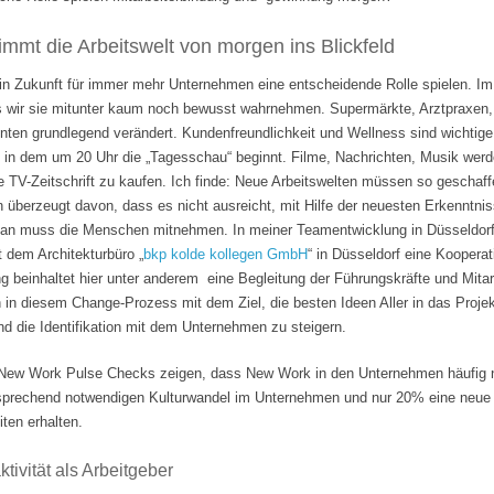
mmt die Arbeitswelt von morgen ins Blickfeld
 in Zukunft für immer mehr Unternehmen eine entscheidende Rolle spielen. Im
s wir sie mitunter kaum noch bewusst wahrnehmen. Supermärkte, Arztpraxen, B
hnten grundlegend verändert. Kundenfreundlichkeit und Wellness sind wichti
 in dem um 20 Uhr die „Tagesschau“ beginnt. Filme, Nachrichten, Musik wer
e TV-Zeitschrift zu kaufen. Ich finde: Neue Arbeitswelten müssen so geschaf
n überzeugt davon, dass es nicht ausreicht, mit Hilfe der neuesten Erkenntni
Man muss die Menschen mitnehmen. In meiner Teamentwicklung in Düsseldorf
it dem Architekturbüro „
bkp kolde kollegen GmbH
“ in Düsseldorf eine Koopera
 beinhaltet hier unter anderem eine Begleitung der Führungskräfte und Mita
n in diesem Change-Prozess mit dem Ziel, die besten Ideen Aller in das Projek
 die Identifikation mit dem Unternehmen zu steigern.
ew Work Pulse Checks zeigen, dass New Work in den Unternehmen häufig nu
tsprechend notwendigen Kulturwandel im Unternehmen und nur 20% eine neue F
ten erhalten.
tivität als Arbeitgeber