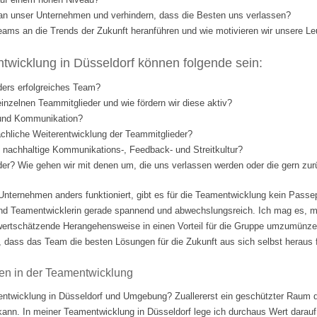
l an unser Unternehmen und verhindern, dass die Besten uns verlassen?
eams an die Trends der Zukunft heranführen und wie motivieren wir unsere Le
wicklung in Düsseldorf können folgende sein:
ders erfolgreiches Team?
einzelnen Teammitglieder und wie fördern wir diese aktiv?
 und Kommunikation?
fachliche Weiterentwicklung der Teammitglieder?
nd nachhaltige Kommunikations-, Feedback- und Streitkultur?
eder? Wie gehen wir mit denen um, die uns verlassen werden oder die gern 
Unternehmen anders funktioniert, gibt es für die Teamentwicklung kein Passep
nd Teamentwicklerin gerade spannend und abwechslungsreich. Ich mag es, m
ertschätzende Herangehensweise in einen Vorteil für die Gruppe umzumünzen.
 dass das Team die besten Lösungen für die Zukunft aus sich selbst heraus fi
en in der Teamentwicklung
ntwicklung in Düsseldorf und Umgebung? Zuallererst ein geschützter Raum d
 kann. In meiner Teamentwicklung in Düsseldorf lege ich durchaus Wert darauf