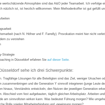
 wertschätzende Atmosphäre sind das A&O jeder Teamarbeit. Ich verfolge ei
ich nützlich ist, ist herzlich willkommen. Mein Methodenkoffer ist gut gefüllt 
Arbeiten
gsarbeit
temarbeit (nach N. Höfner und F. Farrelly). Provokation meint hier nicht verle
dern zu verstehen
n
y-Strategie
ching in Düsseldorf erfahren Sie
auf dieser Seite
.
Düsseldorf sehe ich drei Schwerpunkte:
. Tragfähige Lösungen für alle Beteiligten sind das Ziel, weniger Ursachen o
 zusammenbringen und die Generation Y sinnvoll integrieren (junge Leute de
n hinaus, Verständnis entwickeln, den Nutzen der jeweiligen Generation erk
n. Abschied vom fest aufgebauten, täglich gleichen Arbeitsplatz. Arbeiten 
rade am sinnvollsten wirken kann. Was bedeutet Führung morgen? Wie umgehen
lche Rolle spielen Mitarbeiterbindung und -gewinnung morgen?