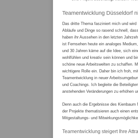
Teamentwicklung Düsseldorf ni
Das dritte Thema fasziniert mich und wird
Abläufe und Dinge so rasend schnell, das
haben ihr Aussehen in den letzten Jahrze
ist Fernsehen heute ein analoges Medium,
und 30 Jahren käme auf die Idee, sich ein
wohlfühlen und kreativ sein können und bi
schöne neue Arbeitswelten zu schaffen. 
wichtigere Rolle ein. Daher bin ich froh, m
Teamentwicklung in neuer Arbeitsumgebung
und Coachings. Ich begleite die Beteiligte
anstehenden Veränderungen zu erhöhen und
Denn auch die Ergebnisse des Kienbaum N
der Projekte thematisieren auch einen en
Mitgestaltungs- und Mitwirkungsmöglichkei
Teamentwicklung steigert Ihre Attrak