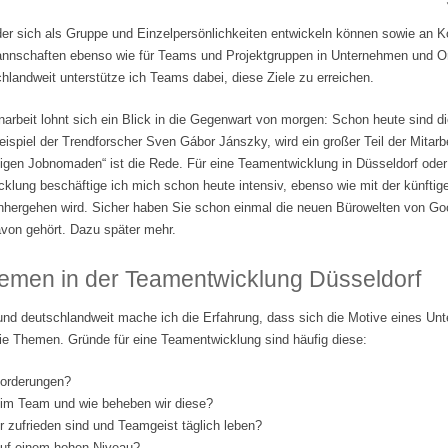
der sich als Gruppe und Einzelpersönlichkeiten entwickeln können sowie an 
tmannschaften ebenso wie für Teams und Projektgruppen in Unternehmen und Org
landweit unterstütze ich Teams dabei, diese Ziele zu erreichen.
beit lohnt sich ein Blick in die Gegenwart von morgen: Schon heute sind di
ispiel der Trendforscher Sven Gábor Jánszky, wird ein großer Teil der Mitarbe
lligen Jobnomaden“ ist die Rede. Für eine Teamentwicklung in Düsseldorf ode
klung beschäftige ich mich schon heute intensiv, ebenso wie mit der künftige
nhergehen wird. Sicher haben Sie schon einmal die neuen Bürowelten von Go
von gehört. Dazu später mehr.
emen in der Teamentwicklung Düsseldorf
und deutschlandweit mache ich die Erfahrung, dass sich die Motive eines Un
ie Themen. Gründe für eine Teamentwicklung sind häufig diese:
forderungen?
 im Team und wie beheben wir diese?
er zufrieden sind und Teamgeist täglich leben?
 auf einem hohen Niveau?