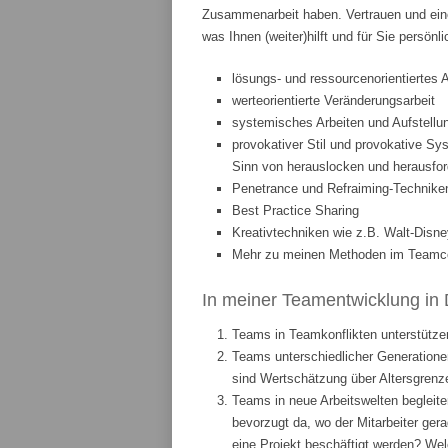
Zusammenarbeit haben. Vertrauen und eine
was Ihnen (weiter)hilft und für Sie persönl
lösungs- und ressourcenorientiertes 
werteorientierte Veränderungsarbeit
systemisches Arbeiten und Aufstellun
provokativer Stil und provokative Sys
Sinn von herauslocken und herausfor
Penetrance und Refraiming-Technike
Best Practice Sharing
Kreativtechniken wie z.B. Walt-Disne
Mehr zu meinen Methoden im Teamcoa
In meiner Teamentwicklung in 
Teams in Teamkonflikten unterstützen
Teams unterschiedlicher Generationen
sind Wertschätzung über Altersgrenze
Teams in neue Arbeitswelten begleite
bevorzugt da, wo der Mitarbeiter ge
eine Projekt beschäftigt werden? We