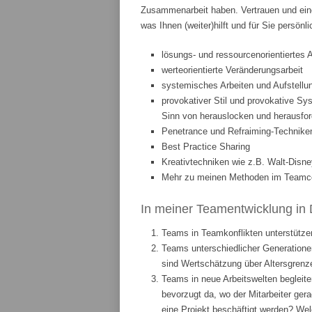
Zusammenarbeit haben. Vertrauen und eine
was Ihnen (weiter)hilft und für Sie persönl
lösungs- und ressourcenorientiertes 
werteorientierte Veränderungsarbeit
systemisches Arbeiten und Aufstellun
provokativer Stil und provokative Sys
Sinn von herauslocken und herausfor
Penetrance und Refraiming-Technike
Best Practice Sharing
Kreativtechniken wie z.B. Walt-Disne
Mehr zu meinen Methoden im Teamcoa
In meiner Teamentwicklung in 
Teams in Teamkonflikten unterstützen
Teams unterschiedlicher Generationen
sind Wertschätzung über Altersgrenze
Teams in neue Arbeitswelten begleite
bevorzugt da, wo der Mitarbeiter ge
eine Projekt beschäftigt werden? We