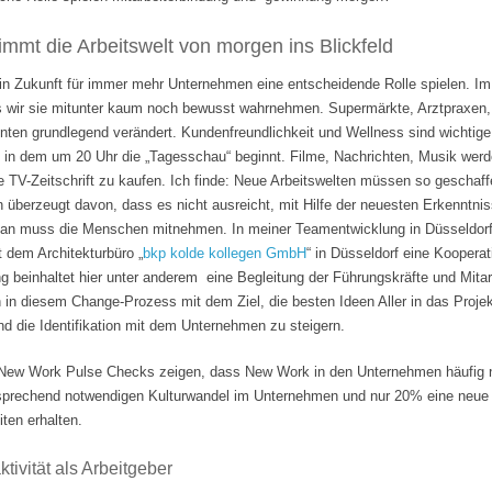
mmt die Arbeitswelt von morgen ins Blickfeld
 in Zukunft für immer mehr Unternehmen eine entscheidende Rolle spielen. Im
s wir sie mitunter kaum noch bewusst wahrnehmen. Supermärkte, Arztpraxen, B
hnten grundlegend verändert. Kundenfreundlichkeit und Wellness sind wichti
 in dem um 20 Uhr die „Tagesschau“ beginnt. Filme, Nachrichten, Musik wer
e TV-Zeitschrift zu kaufen. Ich finde: Neue Arbeitswelten müssen so geschaf
n überzeugt davon, dass es nicht ausreicht, mit Hilfe der neuesten Erkenntni
Man muss die Menschen mitnehmen. In meiner Teamentwicklung in Düsseldorf
it dem Architekturbüro „
bkp kolde kollegen GmbH
“ in Düsseldorf eine Koopera
 beinhaltet hier unter anderem eine Begleitung der Führungskräfte und Mita
n in diesem Change-Prozess mit dem Ziel, die besten Ideen Aller in das Projek
 die Identifikation mit dem Unternehmen zu steigern.
ew Work Pulse Checks zeigen, dass New Work in den Unternehmen häufig nu
tsprechend notwendigen Kulturwandel im Unternehmen und nur 20% eine neue F
ten erhalten.
tivität als Arbeitgeber