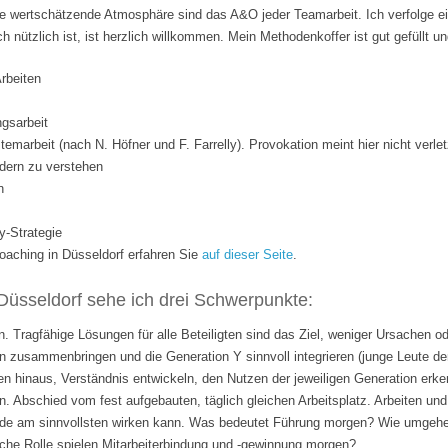
 wertschätzende Atmosphäre sind das A&O jeder Teamarbeit. Ich verfolge ei
ich nützlich ist, ist herzlich willkommen. Mein Methodenkoffer ist gut gefüllt 
Arbeiten
gsarbeit
temarbeit (nach N. Höfner und F. Farrelly). Provokation meint hier nicht verle
dern zu verstehen
n
y-Strategie
ching in Düsseldorf erfahren Sie
auf dieser Seite
.
Düsseldorf sehe ich drei Schwerpunkte:
. Tragfähige Lösungen für alle Beteiligten sind das Ziel, weniger Ursachen o
 zusammenbringen und die Generation Y sinnvoll integrieren (junge Leute de
n hinaus, Verständnis entwickeln, den Nutzen der jeweiligen Generation erk
n. Abschied vom fest aufgebauten, täglich gleichen Arbeitsplatz. Arbeiten 
rade am sinnvollsten wirken kann. Was bedeutet Führung morgen? Wie umgehen
lche Rolle spielen Mitarbeiterbindung und -gewinnung morgen?