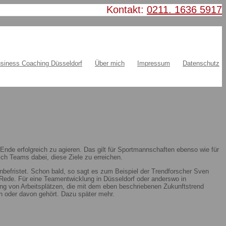
Kontakt:
0211. 1636 5917
siness Coaching Düsseldorf
Über mich
Impressum
Datenschutz
nde erfolgreich zu agieren. Das gilt für Sportmannschaften ebenso wie für
ch Teams dabei, diese Ziele zu erreichen.
nbefristet. Schon bald, so sagt es zum Beispiel der Trendforscher Sven
ie Rede. Für eine Teamentwicklung in Düsseldorf oder anderswo in
ung von Arbeitsplätzen, die mit dem eben beschriebenen Zukunftstrend
 oder davon gehört. Dazu später mehr.