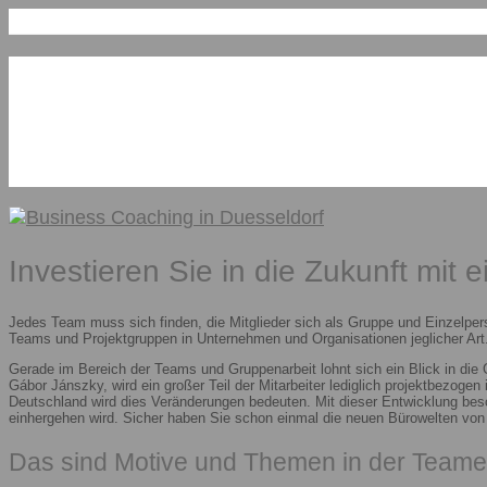
Investieren Sie in die Zukunft mit 
Jedes Team muss sich finden, die Mitglieder sich als Gruppe und Einzelper
Teams und Projektgruppen in Unternehmen und Organisationen jeglicher Art.
Gerade im Bereich der Teams und Gruppenarbeit lohnt sich ein Blick in die
Gábor Jánszky, wird ein großer Teil der Mitarbeiter lediglich projektbezoge
Deutschland wird dies Veränderungen bedeuten. Mit dieser Entwicklung besc
einhergehen wird. Sicher haben Sie schon einmal die neuen Bürowelten vo
Das sind Motive und Themen in der Teame