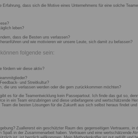
e Erfahrung, dass sich die Motive eines Unternehmens für eine solche Teame
iese?
täglich leben?
indern, dass die Besten uns verlassen?
heranführen und wie motivieren wir unsere Leute, sich damit zu befassen?
können folgende sein:
 fördern wir diese aktiv?
Teammitglieder?
 Feedback- und Streitkultur?
um, die uns verlassen werden oder die gern zurückkommen möchten?
 gibt es für die Teamentwicklung kein Passepartout. Ich finde das gut so, d
e in ein Team einzubringen und diese unbefangene und wertschätzende Hera
Team die besten Lösungen für die Zukunft aus sich selbst heraus findet und r
ebung? Zuallererst ein geschützter Raum des gegenseitigen Vertrauens, in de
ch Spaß in der Zusammenarbeit haben. Vertrauen und eine wertschätzende At
ützlich ist, ist herzlich willkommen. Mein Methodenkoffer ist gut gefüllt und 