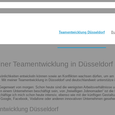
Teamentwicklung Düsseldorf
Bu
einer Teamentwicklung in Düsseldorf
sönlichkeiten entwickeln können sowie an Konflikten wachsen dürfen, um am E
 Mit meiner Teamentwicklung in Düsseldorf und deutschlandweit unterstütze i
 Gegenwart von morgen: Schon heute sind die wenigsten Arbeitsverhältnisse u
n in einem Unternehmen beschäftigt sein, von „freiwilligen Jobnomaden“ ist d
häftige ich mich schon heute intensiv, ebenso wie mit der künftigen Gestalt
n Google, Facebook, Vodafone oder anderen innovativen Unternehmen gesehen
ntwicklung Düsseldorf