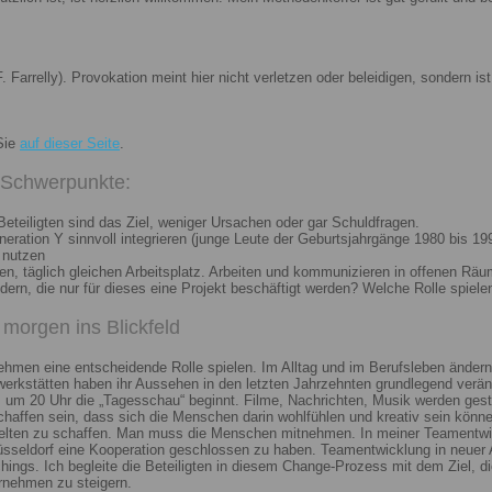
. Farrelly). Provokation meint hier nicht verletzen oder beleidigen, sondern 
Sie
auf dieser Seite
.
i Schwerpunkte:
eteiligten sind das Ziel, weniger Ursachen oder gar Schuldfragen.
ation Y sinnvoll integrieren (junge Leute der Geburtsjahrgänge 1980 bis 199
 nutzen
n, täglich gleichen Arbeitsplatz. Arbeiten und kommunizieren in offenen Räu
n, die nur für dieses eine Projekt beschäftigt werden? Welche Rolle spiele
morgen ins Blickfeld
nehmen eine entscheidende Rolle spielen. Im Alltag und im Berufsleben ändern
erkstätten haben ihr Aussehen in den letzten Jahrzehnten grundlegend veränd
um 20 Uhr die „Tagesschau“ beginnt. Filme, Nachrichten, Musik werden gest
chaffen sein, dass sich die Menschen darin wohlfühlen und kreativ sein könne
elten zu schaffen. Man muss die Menschen mitnehmen. In meiner Teamentwick
Düsseldorf eine Kooperation geschlossen zu haben. Teamentwicklung in neuer 
ngs. Ich begleite die Beteiligten in diesem Change-Prozess mit dem Ziel, die
rnehmen zu steigern.