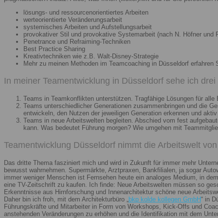
lösungs- und ressourcenorientiertes Arbeiten
werteorientierte Veränderungsarbeit
systemisches Arbeiten und Aufstellungsarbeit
provokativer Stil und provokative Systemarbeit (nach N. Höfner und F
Penetrance und Refraiming-Techniken
Best Practice Sharing
Kreativtechniken wie z.B. Walt-Disney-Strategie
Mehr zu meinen Methoden im Teamcoaching in Düsseldorf erfahren 
In meiner Teamentwicklung in Düsseldorf sehe ich dre
Teams in Teamkonflikten unterstützen. Tragfähige Lösungen für alle B
Teams unterschiedlicher Generationen zusammenbringen und die Gener
entwickeln, den Nutzen der jeweiligen Generation erkennen und aktiv
Teams in neue Arbeitswelten begleiten. Abschied vom fest aufgebaute
kann. Was bedeutet Führung morgen? Wie umgehen mit Teammitglieder
Teamentwicklung Düsseldorf nimmt die Arbeitswelt von 
Das dritte Thema fasziniert mich und wird in Zukunft für immer mehr Unter
bewusst wahrnehmen. Supermärkte, Arztpraxen, Bankfilialen, ja sogar Autow
immer weniger Menschen ist Fernsehen heute ein analoges Medium, in dem 
eine TV-Zeitschrift zu kaufen. Ich finde: Neue Arbeitswelten müssen so ges
Erkenntnisse aus Hirnforschung und Innenarchitektur schöne neue Arbeitsw
Daher bin ich froh, mit dem Architekturbüro „
bkp kolde kollegen GmbH
“ in 
Führungskräfte und Mitarbeiter in Form von Workshops, Kick-Offs und Coachi
anstehenden Veränderungen zu erhöhen und die Identifikation mit dem Unte