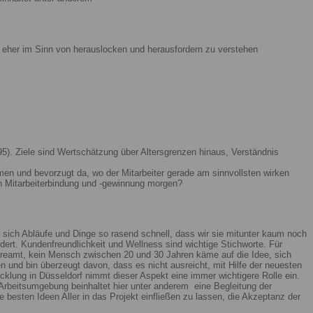
ist eher im Sinn von herauslocken und herausfordern zu verstehen
5). Ziele sind Wertschätzung über Altersgrenzen hinaus, Verständnis
men und bevorzugt da, wo der Mitarbeiter gerade am sinnvollsten wirken
n Mitarbeiterbindung und -gewinnung morgen?
 sich Abläufe und Dinge so rasend schnell, dass wir sie mitunter kaum noch
ert. Kundenfreundlichkeit und Wellness sind wichtige Stichworte. Für
reamt, kein Mensch zwischen 20 und 30 Jahren käme auf die Idee, sich
n und bin überzeugt davon, dass es nicht ausreicht, mit Hilfe der neuesten
lung in Düsseldorf nimmt dieser Aspekt eine immer wichtigere Rolle ein.
Arbeitsumgebung beinhaltet hier unter anderem eine Begleitung der
 besten Ideen Aller in das Projekt einfließen zu lassen, die Akzeptanz der