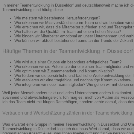
In meiner Teamentwicklung in Düsseldorf und deutschlandweit mache ich di
Teamentwicklung sind häufig diese:
Wie meistern wir bestehende Herausforderungen?
Wie erkennen wir Missverständnisse im Team und wie beheben wir d
Wie erreichen wir, dass die Mitarbeiter zufrieden sind und Teamgeist 
Wie halten wir die Qualität im Team auf einem hohen Niveau?
Wie binden wir Mitarbeiter emotional an unser Unternehmen und verh
Wie können wir aktuell bestehende Teams an die Trends der Zukunft 
Häufige Themen in der Teamentwicklung in Düsseldorf 
Wie wird aus einer Gruppe ein besonders erfolgreiches Team?
Wie erkennen wir die Potenziale der einzelnen Teammitglieder und wie
Wie optimieren wir Zusammenarbeit und Kommunikation?
Wie fördern wir die persönliche und fachliche Weiterentwicklung der 
Wie etablieren wir eine tragfähige und nachhaltige Kommunikations-,
Wie integrieren wir neue Teammitglieder? Wie gehen wir mit denen 
Weil jeder Mensch anders tickt und jedes Unternehmen anders funktioniert,
spannend und abwechslungsreich. Ich mag es, mich von Außen als Ressourc
ich das Team nicht mit klugen Ratschlägen, sondern achte darauf, dass das 
Vertrauen und Wertschätzung zählen in der Teamentwicklung
Was erwartet eine Gruppe in meiner Teamentwicklung in Düsseldorf und Umg
Teamentwicklung in Düsseldorf lege ich durchaus Wert darauf, dass wir au
pragmatischen Ansatz: Alles, was Ihnen (weiter)hilft und für Sie persönlich n