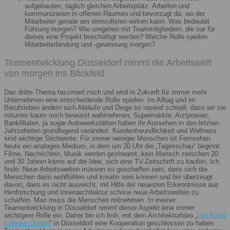
aufgebauten, täglich gleichen Arbeitsplatz. Arbeiten und
kommunizieren in offenen Räumen und bevorzugt da, wo der
Mitarbeiter gerade am sinnvollsten wirken kann. Was bedeutet
Führung morgen? Wie umgehen mit Teammitgliedern, die nur für
dieses eine Projekt beschäftigt werden? Welche Rolle spielen
Mitarbeiterbindung und -gewinnung morgen?
Teamentwicklung Düsseldorf nimmt die Arbeitswelt
von morgen ins Blickfeld
Das dritte Thema fasziniert mich und wird in Zukunft für immer mehr
Unternehmen eine entscheidende Rolle spielen. Im Alltag und im
Berufsleben ändern sich Abläufe und Dinge so rasend schnell, dass wir sie
mitunter kaum noch bewusst wahrnehmen. Supermärkte, Arztpraxen,
Bankfilialen, ja sogar Autowerkstätten haben ihr Aussehen in den letzten
Jahrzehnten grundlegend verändert. Kundenfreundlichkeit und Wellness
sind wichtige Stichworte. Für immer weniger Menschen ist Fernsehen
heute ein analoges Medium, in dem um 20 Uhr die „Tagesschau“ beginnt.
Filme, Nachrichten, Musik werden gestreamt, kein Mensch zwischen 20
und 30 Jahren käme auf die Idee, sich eine TV-Zeitschrift zu kaufen. Ich
finde: Neue Arbeitswelten müssen so geschaffen sein, dass sich die
Menschen darin wohlfühlen und kreativ sein können und bin überzeugt
davon, dass es nicht ausreicht, mit Hilfe der neuesten Erkenntnisse aus
Hirnforschung und Innenarchitektur schöne neue Arbeitswelten zu
schaffen. Man muss die Menschen mitnehmen. In meiner
Teamentwicklung in Düsseldorf nimmt dieser Aspekt eine immer
wichtigere Rolle ein. Daher bin ich froh, mit dem Architekturbüro „
bkp kolde
kollegen GmbH
“ in Düsseldorf eine Kooperation geschlossen zu haben.