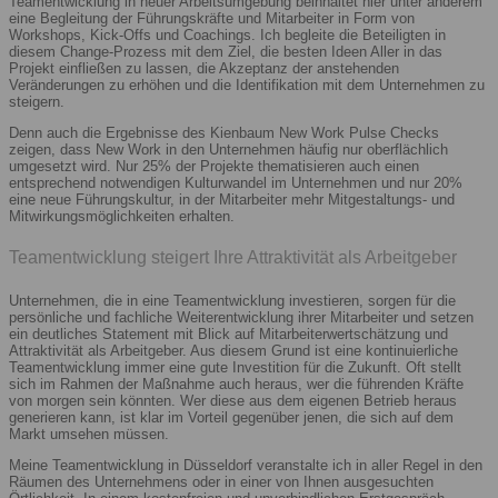
Teamentwicklung in neuer Arbeitsumgebung beinhaltet hier unter anderem
eine Begleitung der Führungskräfte und Mitarbeiter in Form von
Workshops, Kick-Offs und Coachings. Ich begleite die Beteiligten in
diesem Change-Prozess mit dem Ziel, die besten Ideen Aller in das
Projekt einfließen zu lassen, die Akzeptanz der anstehenden
Veränderungen zu erhöhen und die Identifikation mit dem Unternehmen zu
steigern.
Denn auch die Ergebnisse des Kienbaum New Work Pulse Checks
zeigen, dass New Work in den Unternehmen häufig nur oberflächlich
umgesetzt wird. Nur 25% der Projekte thematisieren auch einen
entsprechend notwendigen Kulturwandel im Unternehmen und nur 20%
eine neue Führungskultur, in der Mitarbeiter mehr Mitgestaltungs- und
Mitwirkungsmöglichkeiten erhalten.
Teamentwicklung steigert Ihre Attraktivität als Arbeitgeber
Unternehmen, die in eine Teamentwicklung investieren, sorgen für die
persönliche und fachliche Weiterentwicklung ihrer Mitarbeiter und setzen
ein deutliches Statement mit Blick auf Mitarbeiterwertschätzung und
Attraktivität als Arbeitgeber. Aus diesem Grund ist eine kontinuierliche
Teamentwicklung immer eine gute Investition für die Zukunft. Oft stellt
sich im Rahmen der Maßnahme auch heraus, wer die führenden Kräfte
von morgen sein könnten. Wer diese aus dem eigenen Betrieb heraus
generieren kann, ist klar im Vorteil gegenüber jenen, die sich auf dem
Markt umsehen müssen.
Meine Teamentwicklung in Düsseldorf veranstalte ich in aller Regel in den
Räumen des Unternehmens oder in einer von Ihnen ausgesuchten