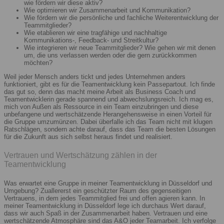
wie fördern wir diese aktiv?
Wie optimieren wir Zusammenarbeit und Kommunikation?
Wie fördern wir die persönliche und fachliche Weiterentwicklung der
Teammitglieder?
Wie etablieren wir eine tragfähige und nachhaltige
Kommunikations-, Feedback- und Streitkultur?
Wie integrieren wir neue Teammitglieder? Wie gehen wir mit denen
um, die uns verlassen werden oder die gern zurückkommen
möchten?
Weil jeder Mensch anders tickt und jedes Unternehmen anders
funktioniert, gibt es für die Teamentwicklung kein Passepartout. Ich finde
das gut so, denn das macht meine Arbeit als Business Coach und
Teamentwicklerin gerade spannend und abwechslungsreich. Ich mag es,
mich von Außen als Ressource in ein Team einzubringen und diese
unbefangene und wertschätzende Herangehensweise in einen Vorteil für
die Gruppe umzumünzen. Dabei überfalle ich das Team nicht mit klugen
Ratschlägen, sondern achte darauf, dass das Team die besten Lösungen
für die Zukunft aus sich selbst heraus findet und realisiert.
Vertrauen und Wertschätzung zählen in der
Teamentwicklung
Was erwartet eine Gruppe in meiner Teamentwicklung in Düsseldorf und
Umgebung? Zuallererst ein geschützter Raum des gegenseitigen
Vertrauens, in dem jedes Teammitglied frei und offen agieren kann. In
meiner Teamentwicklung in Düsseldorf lege ich durchaus Wert darauf,
dass wir auch Spaß in der Zusammenarbeit haben. Vertrauen und eine
wertschätzende Atmosphäre sind das A&O jeder Teamarbeit. Ich verfolge