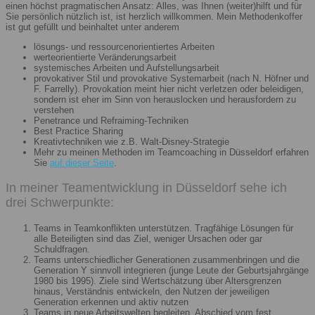
einen höchst pragmatischen Ansatz: Alles, was Ihnen (weiter)hilft und für
Sie persönlich nützlich ist, ist herzlich willkommen. Mein Methodenkoffer
ist gut gefüllt und beinhaltet unter anderem
lösungs- und ressourcenorientiertes Arbeiten
werteorientierte Veränderungsarbeit
systemisches Arbeiten und Aufstellungsarbeit
provokativer Stil und provokative Systemarbeit (nach N. Höfner und
F. Farrelly). Provokation meint hier nicht verletzen oder beleidigen,
sondern ist eher im Sinn von herauslocken und herausfordern zu
verstehen
Penetrance und Refraiming-Techniken
Best Practice Sharing
Kreativtechniken wie z.B. Walt-Disney-Strategie
Mehr zu meinen Methoden im Teamcoaching in Düsseldorf erfahren
Sie
auf dieser Seite
.
In meiner Teamentwicklung in Düsseldorf sehe ich
drei Schwerpunkte:
Teams in Teamkonflikten unterstützen. Tragfähige Lösungen für
alle Beteiligten sind das Ziel, weniger Ursachen oder gar
Schuldfragen.
Teams unterschiedlicher Generationen zusammenbringen und die
Generation Y sinnvoll integrieren (junge Leute der Geburtsjahrgänge
1980 bis 1995). Ziele sind Wertschätzung über Altersgrenzen
hinaus, Verständnis entwickeln, den Nutzen der jeweiligen
Generation erkennen und aktiv nutzen
Teams in neue Arbeitswelten begleiten. Abschied vom fest