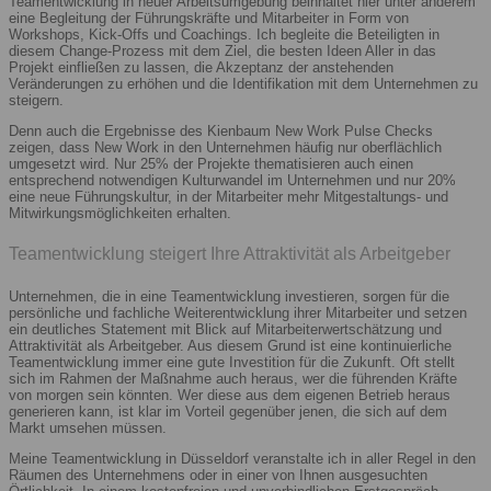
Teamentwicklung in neuer Arbeitsumgebung beinhaltet hier unter anderem
eine Begleitung der Führungskräfte und Mitarbeiter in Form von
Workshops, Kick-Offs und Coachings. Ich begleite die Beteiligten in
diesem Change-Prozess mit dem Ziel, die besten Ideen Aller in das
Projekt einfließen zu lassen, die Akzeptanz der anstehenden
Veränderungen zu erhöhen und die Identifikation mit dem Unternehmen zu
steigern.
Denn auch die Ergebnisse des Kienbaum New Work Pulse Checks
zeigen, dass New Work in den Unternehmen häufig nur oberflächlich
umgesetzt wird. Nur 25% der Projekte thematisieren auch einen
entsprechend notwendigen Kulturwandel im Unternehmen und nur 20%
eine neue Führungskultur, in der Mitarbeiter mehr Mitgestaltungs- und
Mitwirkungsmöglichkeiten erhalten.
Teamentwicklung steigert Ihre Attraktivität als Arbeitgeber
Unternehmen, die in eine Teamentwicklung investieren, sorgen für die
persönliche und fachliche Weiterentwicklung ihrer Mitarbeiter und setzen
ein deutliches Statement mit Blick auf Mitarbeiterwertschätzung und
Attraktivität als Arbeitgeber. Aus diesem Grund ist eine kontinuierliche
Teamentwicklung immer eine gute Investition für die Zukunft. Oft stellt
sich im Rahmen der Maßnahme auch heraus, wer die führenden Kräfte
von morgen sein könnten. Wer diese aus dem eigenen Betrieb heraus
generieren kann, ist klar im Vorteil gegenüber jenen, die sich auf dem
Markt umsehen müssen.
Meine Teamentwicklung in Düsseldorf veranstalte ich in aller Regel in den
Räumen des Unternehmens oder in einer von Ihnen ausgesuchten