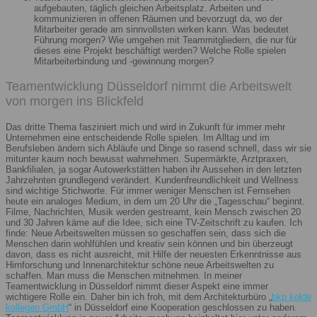
aufgebauten, täglich gleichen Arbeitsplatz. Arbeiten und
kommunizieren in offenen Räumen und bevorzugt da, wo der
Mitarbeiter gerade am sinnvollsten wirken kann. Was bedeutet
Führung morgen? Wie umgehen mit Teammitgliedern, die nur für
dieses eine Projekt beschäftigt werden? Welche Rolle spielen
Mitarbeiterbindung und -gewinnung morgen?
Teamentwicklung Düsseldorf nimmt die Arbeitswelt
von morgen ins Blickfeld
Das dritte Thema fasziniert mich und wird in Zukunft für immer mehr
Unternehmen eine entscheidende Rolle spielen. Im Alltag und im
Berufsleben ändern sich Abläufe und Dinge so rasend schnell, dass wir sie
mitunter kaum noch bewusst wahrnehmen. Supermärkte, Arztpraxen,
Bankfilialen, ja sogar Autowerkstätten haben ihr Aussehen in den letzten
Jahrzehnten grundlegend verändert. Kundenfreundlichkeit und Wellness
sind wichtige Stichworte. Für immer weniger Menschen ist Fernsehen
heute ein analoges Medium, in dem um 20 Uhr die „Tagesschau“ beginnt.
Filme, Nachrichten, Musik werden gestreamt, kein Mensch zwischen 20
und 30 Jahren käme auf die Idee, sich eine TV-Zeitschrift zu kaufen. Ich
finde: Neue Arbeitswelten müssen so geschaffen sein, dass sich die
Menschen darin wohlfühlen und kreativ sein können und bin überzeugt
davon, dass es nicht ausreicht, mit Hilfe der neuesten Erkenntnisse aus
Hirnforschung und Innenarchitektur schöne neue Arbeitswelten zu
schaffen. Man muss die Menschen mitnehmen. In meiner
Teamentwicklung in Düsseldorf nimmt dieser Aspekt eine immer
wichtigere Rolle ein. Daher bin ich froh, mit dem Architekturbüro „
bkp kolde
kollegen GmbH
“ in Düsseldorf eine Kooperation geschlossen zu haben.