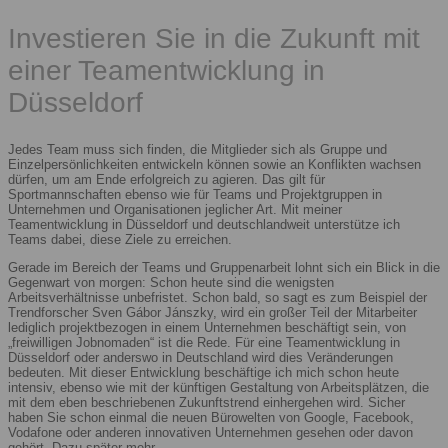
Investieren Sie in die Zukunft mit
einer Teamentwicklung in
Düsseldorf
Jedes Team muss sich finden, die Mitglieder sich als Gruppe und
Einzelpersönlichkeiten entwickeln können sowie an Konflikten wachsen
dürfen, um am Ende erfolgreich zu agieren. Das gilt für
Sportmannschaften ebenso wie für Teams und Projektgruppen in
Unternehmen und Organisationen jeglicher Art. Mit meiner
Teamentwicklung in Düsseldorf und deutschlandweit unterstütze ich
Teams dabei, diese Ziele zu erreichen.
Gerade im Bereich der Teams und Gruppenarbeit lohnt sich ein Blick in die
Gegenwart von morgen: Schon heute sind die wenigsten
Arbeitsverhältnisse unbefristet. Schon bald, so sagt es zum Beispiel der
Trendforscher Sven Gábor Jánszky, wird ein großer Teil der Mitarbeiter
lediglich projektbezogen in einem Unternehmen beschäftigt sein, von
„freiwilligen Jobnomaden“ ist die Rede. Für eine Teamentwicklung in
Düsseldorf oder anderswo in Deutschland wird dies Veränderungen
bedeuten. Mit dieser Entwicklung beschäftige ich mich schon heute
intensiv, ebenso wie mit der künftigen Gestaltung von Arbeitsplätzen, die
mit dem eben beschriebenen Zukunftstrend einhergehen wird. Sicher
haben Sie schon einmal die neuen Bürowelten von Google, Facebook,
Vodafone oder anderen innovativen Unternehmen gesehen oder davon
gehört. Dazu später mehr.