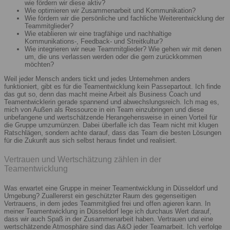
wie fördern wir diese aktiv?
Wie optimieren wir Zusammenarbeit und Kommunikation?
Wie fördern wir die persönliche und fachliche Weiterentwicklung der
Teammitglieder?
Wie etablieren wir eine tragfähige und nachhaltige
Kommunikations-, Feedback- und Streitkultur?
Wie integrieren wir neue Teammitglieder? Wie gehen wir mit denen
um, die uns verlassen werden oder die gern zurückkommen
möchten?
Weil jeder Mensch anders tickt und jedes Unternehmen anders
funktioniert, gibt es für die Teamentwicklung kein Passepartout. Ich finde
das gut so, denn das macht meine Arbeit als Business Coach und
Teamentwicklerin gerade spannend und abwechslungsreich. Ich mag es,
mich von Außen als Ressource in ein Team einzubringen und diese
unbefangene und wertschätzende Herangehensweise in einen Vorteil für
die Gruppe umzumünzen. Dabei überfalle ich das Team nicht mit klugen
Ratschlägen, sondern achte darauf, dass das Team die besten Lösungen
für die Zukunft aus sich selbst heraus findet und realisiert.
Vertrauen und Wertschätzung zählen in der
Teamentwicklung
Was erwartet eine Gruppe in meiner Teamentwicklung in Düsseldorf und
Umgebung? Zuallererst ein geschützter Raum des gegenseitigen
Vertrauens, in dem jedes Teammitglied frei und offen agieren kann. In
meiner Teamentwicklung in Düsseldorf lege ich durchaus Wert darauf,
dass wir auch Spaß in der Zusammenarbeit haben. Vertrauen und eine
wertschätzende Atmosphäre sind das A&O jeder Teamarbeit. Ich verfolge