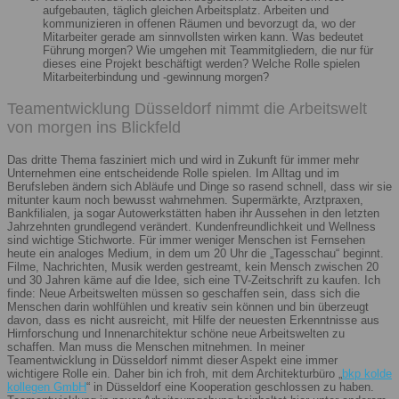
aufgebauten, täglich gleichen Arbeitsplatz. Arbeiten und
kommunizieren in offenen Räumen und bevorzugt da, wo der
Mitarbeiter gerade am sinnvollsten wirken kann. Was bedeutet
Führung morgen? Wie umgehen mit Teammitgliedern, die nur für
dieses eine Projekt beschäftigt werden? Welche Rolle spielen
Mitarbeiterbindung und -gewinnung morgen?
Teamentwicklung Düsseldorf nimmt die Arbeitswelt
von morgen ins Blickfeld
Das dritte Thema fasziniert mich und wird in Zukunft für immer mehr
Unternehmen eine entscheidende Rolle spielen. Im Alltag und im
Berufsleben ändern sich Abläufe und Dinge so rasend schnell, dass wir sie
mitunter kaum noch bewusst wahrnehmen. Supermärkte, Arztpraxen,
Bankfilialen, ja sogar Autowerkstätten haben ihr Aussehen in den letzten
Jahrzehnten grundlegend verändert. Kundenfreundlichkeit und Wellness
sind wichtige Stichworte. Für immer weniger Menschen ist Fernsehen
heute ein analoges Medium, in dem um 20 Uhr die „Tagesschau“ beginnt.
Filme, Nachrichten, Musik werden gestreamt, kein Mensch zwischen 20
und 30 Jahren käme auf die Idee, sich eine TV-Zeitschrift zu kaufen. Ich
finde: Neue Arbeitswelten müssen so geschaffen sein, dass sich die
Menschen darin wohlfühlen und kreativ sein können und bin überzeugt
davon, dass es nicht ausreicht, mit Hilfe der neuesten Erkenntnisse aus
Hirnforschung und Innenarchitektur schöne neue Arbeitswelten zu
schaffen. Man muss die Menschen mitnehmen. In meiner
Teamentwicklung in Düsseldorf nimmt dieser Aspekt eine immer
wichtigere Rolle ein. Daher bin ich froh, mit dem Architekturbüro „
bkp kolde
kollegen GmbH
“ in Düsseldorf eine Kooperation geschlossen zu haben.