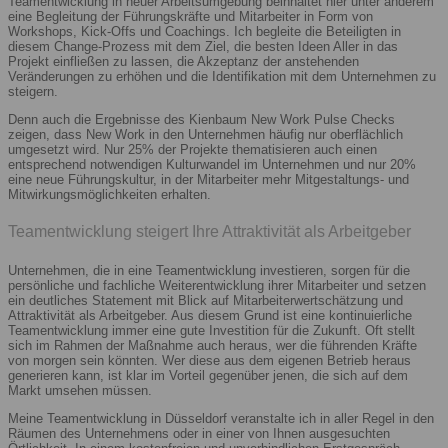
Teamentwicklung in neuer Arbeitsumgebung beinhaltet hier unter anderem
eine Begleitung der Führungskräfte und Mitarbeiter in Form von
Workshops, Kick-Offs und Coachings. Ich begleite die Beteiligten in
diesem Change-Prozess mit dem Ziel, die besten Ideen Aller in das
Projekt einfließen zu lassen, die Akzeptanz der anstehenden
Veränderungen zu erhöhen und die Identifikation mit dem Unternehmen zu
steigern.
Denn auch die Ergebnisse des Kienbaum New Work Pulse Checks
zeigen, dass New Work in den Unternehmen häufig nur oberflächlich
umgesetzt wird. Nur 25% der Projekte thematisieren auch einen
entsprechend notwendigen Kulturwandel im Unternehmen und nur 20%
eine neue Führungskultur, in der Mitarbeiter mehr Mitgestaltungs- und
Mitwirkungsmöglichkeiten erhalten.
Teamentwicklung steigert Ihre Attraktivität als Arbeitgeber
Unternehmen, die in eine Teamentwicklung investieren, sorgen für die
persönliche und fachliche Weiterentwicklung ihrer Mitarbeiter und setzen
ein deutliches Statement mit Blick auf Mitarbeiterwertschätzung und
Attraktivität als Arbeitgeber. Aus diesem Grund ist eine kontinuierliche
Teamentwicklung immer eine gute Investition für die Zukunft. Oft stellt
sich im Rahmen der Maßnahme auch heraus, wer die führenden Kräfte
von morgen sein könnten. Wer diese aus dem eigenen Betrieb heraus
generieren kann, ist klar im Vorteil gegenüber jenen, die sich auf dem
Markt umsehen müssen.
Meine Teamentwicklung in Düsseldorf veranstalte ich in aller Regel in den
Räumen des Unternehmens oder in einer von Ihnen ausgesuchten