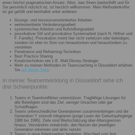
einen höchst pragmatischen Ansatz: Alles, was Ihnen (weiter)hilft und für
Sie persönlich nützlich ist, ist herzlich willkommen. Mein Methodenkoffer
ist gut gefüllt und beinhaltet unter anderem
lösungs- und ressourcenorientiertes Arbeiten
werteorientierte Veränderungsarbeit
systemisches Arbeiten und Aufstellungsarbeit
provokativer Stil und provokative Systemarbeit (nach N. Höfner und
F. Farrelly). Provokation meint hier nicht verletzen oder beleidigen,
sondern ist eher im Sinn von herauslocken und herausfordern zu
verstehen
Penetrance und Refraiming-Techniken
Best Practice Sharing
Kreativtechniken wie z.B. Walt-Disney-Strategie
Mehr zu meinen Methoden im Teamcoaching in Düsseldorf erfahren
Sie
auf dieser Seite
.
In meiner Teamentwicklung in Düsseldorf sehe ich
drei Schwerpunkte:
Teams in Teamkonflikten unterstützen. Tragfähige Lösungen für
alle Beteiligten sind das Ziel, weniger Ursachen oder gar
Schuldfragen.
Teams unterschiedlicher Generationen zusammenbringen und die
Generation Y sinnvoll integrieren (junge Leute der Geburtsjahrgänge
1980 bis 1995). Ziele sind Wertschätzung über Altersgrenzen
hinaus, Verständnis entwickeln, den Nutzen der jeweiligen
Generation erkennen und aktiv nutzen
Teams in neue Arbeitswelten begleiten. Abschied vom fest