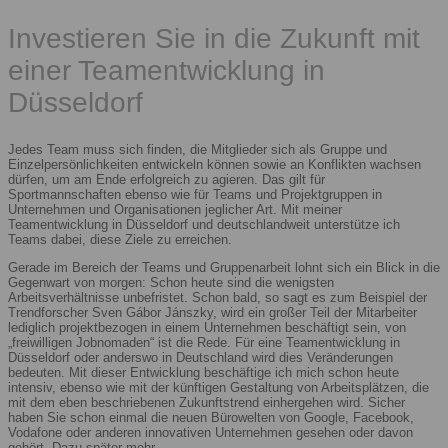
Investieren Sie in die Zukunft mit
einer Teamentwicklung in
Düsseldorf
Jedes Team muss sich finden, die Mitglieder sich als Gruppe und
Einzelpersönlichkeiten entwickeln können sowie an Konflikten wachsen
dürfen, um am Ende erfolgreich zu agieren. Das gilt für
Sportmannschaften ebenso wie für Teams und Projektgruppen in
Unternehmen und Organisationen jeglicher Art. Mit meiner
Teamentwicklung in Düsseldorf und deutschlandweit unterstütze ich
Teams dabei, diese Ziele zu erreichen.
Gerade im Bereich der Teams und Gruppenarbeit lohnt sich ein Blick in die
Gegenwart von morgen: Schon heute sind die wenigsten
Arbeitsverhältnisse unbefristet. Schon bald, so sagt es zum Beispiel der
Trendforscher Sven Gábor Jánszky, wird ein großer Teil der Mitarbeiter
lediglich projektbezogen in einem Unternehmen beschäftigt sein, von
„freiwilligen Jobnomaden“ ist die Rede. Für eine Teamentwicklung in
Düsseldorf oder anderswo in Deutschland wird dies Veränderungen
bedeuten. Mit dieser Entwicklung beschäftige ich mich schon heute
intensiv, ebenso wie mit der künftigen Gestaltung von Arbeitsplätzen, die
mit dem eben beschriebenen Zukunftstrend einhergehen wird. Sicher
haben Sie schon einmal die neuen Bürowelten von Google, Facebook,
Vodafone oder anderen innovativen Unternehmen gesehen oder davon
gehört. Dazu später mehr.