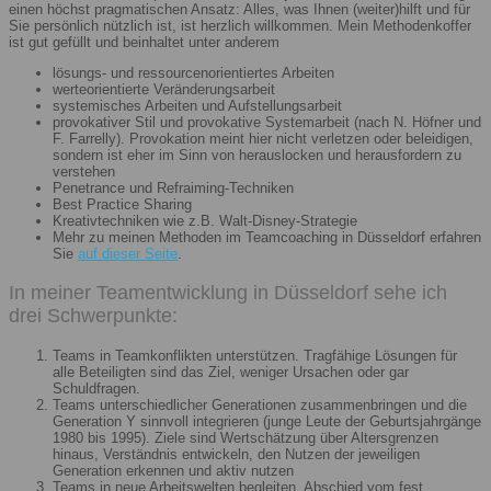
einen höchst pragmatischen Ansatz: Alles, was Ihnen (weiter)hilft und für
Sie persönlich nützlich ist, ist herzlich willkommen. Mein Methodenkoffer
ist gut gefüllt und beinhaltet unter anderem
lösungs- und ressourcenorientiertes Arbeiten
werteorientierte Veränderungsarbeit
systemisches Arbeiten und Aufstellungsarbeit
provokativer Stil und provokative Systemarbeit (nach N. Höfner und
F. Farrelly). Provokation meint hier nicht verletzen oder beleidigen,
sondern ist eher im Sinn von herauslocken und herausfordern zu
verstehen
Penetrance und Refraiming-Techniken
Best Practice Sharing
Kreativtechniken wie z.B. Walt-Disney-Strategie
Mehr zu meinen Methoden im Teamcoaching in Düsseldorf erfahren
Sie
auf dieser Seite
.
In meiner Teamentwicklung in Düsseldorf sehe ich
drei Schwerpunkte:
Teams in Teamkonflikten unterstützen. Tragfähige Lösungen für
alle Beteiligten sind das Ziel, weniger Ursachen oder gar
Schuldfragen.
Teams unterschiedlicher Generationen zusammenbringen und die
Generation Y sinnvoll integrieren (junge Leute der Geburtsjahrgänge
1980 bis 1995). Ziele sind Wertschätzung über Altersgrenzen
hinaus, Verständnis entwickeln, den Nutzen der jeweiligen
Generation erkennen und aktiv nutzen
Teams in neue Arbeitswelten begleiten. Abschied vom fest