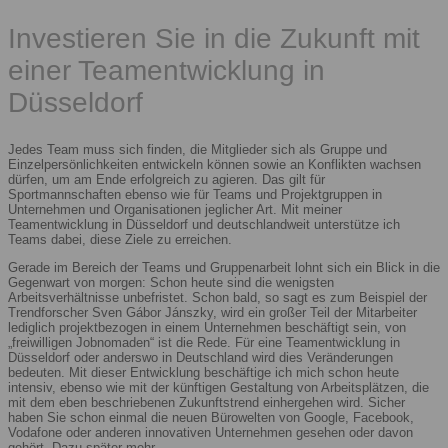
Investieren Sie in die Zukunft mit
einer Teamentwicklung in
Düsseldorf
Jedes Team muss sich finden, die Mitglieder sich als Gruppe und
Einzelpersönlichkeiten entwickeln können sowie an Konflikten wachsen
dürfen, um am Ende erfolgreich zu agieren. Das gilt für
Sportmannschaften ebenso wie für Teams und Projektgruppen in
Unternehmen und Organisationen jeglicher Art. Mit meiner
Teamentwicklung in Düsseldorf und deutschlandweit unterstütze ich
Teams dabei, diese Ziele zu erreichen.
Gerade im Bereich der Teams und Gruppenarbeit lohnt sich ein Blick in die
Gegenwart von morgen: Schon heute sind die wenigsten
Arbeitsverhältnisse unbefristet. Schon bald, so sagt es zum Beispiel der
Trendforscher Sven Gábor Jánszky, wird ein großer Teil der Mitarbeiter
lediglich projektbezogen in einem Unternehmen beschäftigt sein, von
„freiwilligen Jobnomaden“ ist die Rede. Für eine Teamentwicklung in
Düsseldorf oder anderswo in Deutschland wird dies Veränderungen
bedeuten. Mit dieser Entwicklung beschäftige ich mich schon heute
intensiv, ebenso wie mit der künftigen Gestaltung von Arbeitsplätzen, die
mit dem eben beschriebenen Zukunftstrend einhergehen wird. Sicher
haben Sie schon einmal die neuen Bürowelten von Google, Facebook,
Vodafone oder anderen innovativen Unternehmen gesehen oder davon
gehört. Dazu später mehr.