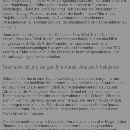
Teamentwicklung in neuer Arbeitsumgebung beinhaltet hier unter anderem
eine Begleitung der Führungskräfte und Mitarbeiter in Form von
Workshops, Kick-Offs und Coachings. Ich begleite die Beteiligten in
diesem Change-Prozess mit dem Ziel, die besten Ideen Aller in das
Projekt einfließen zu lassen, die Akzeptanz der anstehenden
Veränderungen zu erhöhen und die Identifikation mit dem Unternehmen zu
steigern.
Denn auch die Ergebnisse des Kienbaum New Work Pulse Checks
zeigen, dass New Work in den Unternehmen häufig nur oberflächlich
umgesetzt wird. Nur 25% der Projekte thematisieren auch einen
entsprechend notwendigen Kulturwandel im Unternehmen und nur 20%
eine neue Führungskultur, in der Mitarbeiter mehr Mitgestaltungs- und
Mitwirkungsmöglichkeiten erhalten.
Teamentwicklung steigert Ihre Attraktivität als Arbeitgeber
Unternehmen, die in eine Teamentwicklung investieren, sorgen für die
persönliche und fachliche Weiterentwicklung ihrer Mitarbeiter und setzen
ein deutliches Statement mit Blick auf Mitarbeiterwertschätzung und
Attraktivität als Arbeitgeber. Aus diesem Grund ist eine kontinuierliche
Teamentwicklung immer eine gute Investition für die Zukunft. Oft stellt
sich im Rahmen der Maßnahme auch heraus, wer die führenden Kräfte
von morgen sein könnten. Wer diese aus dem eigenen Betrieb heraus
generieren kann, ist klar im Vorteil gegenüber jenen, die sich auf dem
Markt umsehen müssen.
Meine Teamentwicklung in Düsseldorf veranstalte ich in aller Regel in den
Räumen des Unternehmens oder in einer von Ihnen ausgesuchten