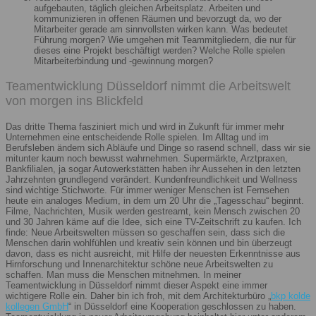
aufgebauten, täglich gleichen Arbeitsplatz. Arbeiten und
kommunizieren in offenen Räumen und bevorzugt da, wo der
Mitarbeiter gerade am sinnvollsten wirken kann. Was bedeutet
Führung morgen? Wie umgehen mit Teammitgliedern, die nur für
dieses eine Projekt beschäftigt werden? Welche Rolle spielen
Mitarbeiterbindung und -gewinnung morgen?
Teamentwicklung Düsseldorf nimmt die Arbeitswelt
von morgen ins Blickfeld
Das dritte Thema fasziniert mich und wird in Zukunft für immer mehr
Unternehmen eine entscheidende Rolle spielen. Im Alltag und im
Berufsleben ändern sich Abläufe und Dinge so rasend schnell, dass wir sie
mitunter kaum noch bewusst wahrnehmen. Supermärkte, Arztpraxen,
Bankfilialen, ja sogar Autowerkstätten haben ihr Aussehen in den letzten
Jahrzehnten grundlegend verändert. Kundenfreundlichkeit und Wellness
sind wichtige Stichworte. Für immer weniger Menschen ist Fernsehen
heute ein analoges Medium, in dem um 20 Uhr die „Tagesschau“ beginnt.
Filme, Nachrichten, Musik werden gestreamt, kein Mensch zwischen 20
und 30 Jahren käme auf die Idee, sich eine TV-Zeitschrift zu kaufen. Ich
finde: Neue Arbeitswelten müssen so geschaffen sein, dass sich die
Menschen darin wohlfühlen und kreativ sein können und bin überzeugt
davon, dass es nicht ausreicht, mit Hilfe der neuesten Erkenntnisse aus
Hirnforschung und Innenarchitektur schöne neue Arbeitswelten zu
schaffen. Man muss die Menschen mitnehmen. In meiner
Teamentwicklung in Düsseldorf nimmt dieser Aspekt eine immer
wichtigere Rolle ein. Daher bin ich froh, mit dem Architekturbüro „
bkp kolde
kollegen GmbH
“ in Düsseldorf eine Kooperation geschlossen zu haben.