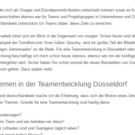
der sich als Gruppe und Einzelpersönlichkeiten entwickeln können sowie an 
tmannschaften ebenso wie für Teams und Projektgruppen in Unternehmen und Org
landweit unterstütze ich Teams dabei, diese Ziele zu erreichen.
beit lohnt sich ein Blick in die Gegenwart von morgen: Schon heute sind di
ispiel der Trendforscher Sven Gábor Jánszky, wird ein großer Teil der Mitarbe
lligen Jobnomaden“ ist die Rede. Für eine Teamentwicklung in Düsseldorf ode
klung beschäftige ich mich schon heute intensiv, ebenso wie mit der künftige
nhergehen wird. Sicher haben Sie schon einmal die neuen Bürowelten von Go
von gehört. Dazu später mehr.
emen in der Teamentwicklung Düsseldorf
und deutschlandweit mache ich die Erfahrung, dass sich die Motive eines Un
ie Themen. Gründe für eine Teamentwicklung sind häufig diese:
forderungen?
 im Team und wie beheben wir diese?
er zufrieden sind und Teamgeist täglich leben?
 auf einem hohen Niveau?