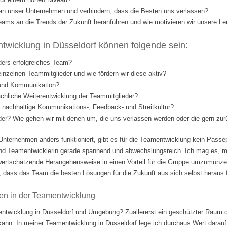
l an unser Unternehmen und verhindern, dass die Besten uns verlassen?
eams an die Trends der Zukunft heranführen und wie motivieren wir unsere Le
wicklung in Düsseldorf können folgende sein:
ders erfolgreiches Team?
einzelnen Teammitglieder und wie fördern wir diese aktiv?
 und Kommunikation?
fachliche Weiterentwicklung der Teammitglieder?
nd nachhaltige Kommunikations-, Feedback- und Streitkultur?
eder? Wie gehen wir mit denen um, die uns verlassen werden oder die gern 
Unternehmen anders funktioniert, gibt es für die Teamentwicklung kein Passep
nd Teamentwicklerin gerade spannend und abwechslungsreich. Ich mag es, m
ertschätzende Herangehensweise in einen Vorteil für die Gruppe umzumünzen.
 dass das Team die besten Lösungen für die Zukunft aus sich selbst heraus fi
en in der Teamentwicklung
ntwicklung in Düsseldorf und Umgebung? Zuallererst ein geschützter Raum d
 kann. In meiner Teamentwicklung in Düsseldorf lege ich durchaus Wert darauf