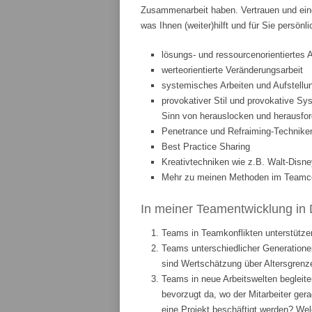
Zusammenarbeit haben. Vertrauen und eine
was Ihnen (weiter)hilft und für Sie persönl
lösungs- und ressourcenorientiertes 
werteorientierte Veränderungsarbeit
systemisches Arbeiten und Aufstellun
provokativer Stil und provokative Sys
Sinn von herauslocken und herausfor
Penetrance und Refraiming-Technike
Best Practice Sharing
Kreativtechniken wie z.B. Walt-Disne
Mehr zu meinen Methoden im Teamcoa
In meiner Teamentwicklung in 
Teams in Teamkonflikten unterstützen
Teams unterschiedlicher Generationen
sind Wertschätzung über Altersgrenze
Teams in neue Arbeitswelten begleite
bevorzugt da, wo der Mitarbeiter ge
eine Projekt beschäftigt werden? We