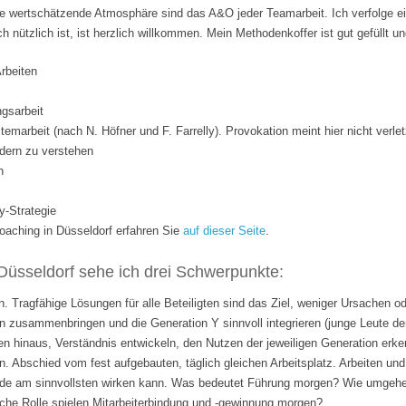
 wertschätzende Atmosphäre sind das A&O jeder Teamarbeit. Ich verfolge ei
ich nützlich ist, ist herzlich willkommen. Mein Methodenkoffer ist gut gefüllt 
Arbeiten
gsarbeit
temarbeit (nach N. Höfner und F. Farrelly). Provokation meint hier nicht verle
dern zu verstehen
n
y-Strategie
ching in Düsseldorf erfahren Sie
auf dieser Seite
.
Düsseldorf sehe ich drei Schwerpunkte:
. Tragfähige Lösungen für alle Beteiligten sind das Ziel, weniger Ursachen o
 zusammenbringen und die Generation Y sinnvoll integrieren (junge Leute de
n hinaus, Verständnis entwickeln, den Nutzen der jeweiligen Generation erk
n. Abschied vom fest aufgebauten, täglich gleichen Arbeitsplatz. Arbeiten 
rade am sinnvollsten wirken kann. Was bedeutet Führung morgen? Wie umgehen
lche Rolle spielen Mitarbeiterbindung und -gewinnung morgen?