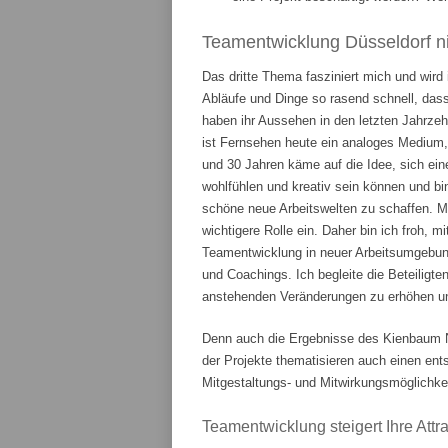
Teamentwicklung Düsseldorf ni
Das dritte Thema fasziniert mich und wird
Abläufe und Dinge so rasend schnell, das
haben ihr Aussehen in den letzten Jahrze
ist Fernsehen heute ein analoges Medium,
und 30 Jahren käme auf die Idee, sich ein
wohlfühlen und kreativ sein können und bi
schöne neue Arbeitswelten zu schaffen. 
wichtigere Rolle ein. Daher bin ich froh, m
Teamentwicklung in neuer Arbeitsumgebung
und Coachings. Ich begleite die Beteiligte
anstehenden Veränderungen zu erhöhen und
Denn auch die Ergebnisse des Kienbaum N
der Projekte thematisieren auch einen en
Mitgestaltungs- und Mitwirkungsmöglichkei
Teamentwicklung steigert Ihre Attrak