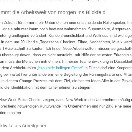
mmt die Arbeitswelt von morgen ins Blickfeld
 in Zukunft für immer mehr Unternehmen eine entscheidende Rolle spielen. Im
s wir sie mitunter kaum noch bewusst wahrnehmen. Supermärkte, Arztpraxen, B
hnten grundlegend verändert. Kundenfreundlichkeit und Wellness sind wichti
 in dem um 20 Uhr die „Tagesschau“ beginnt. Filme, Nachrichten, Musik wer
e TV-Zeitschrift zu kaufen. Ich finde: Neue Arbeitswelten müssen so geschaf
n überzeugt davon, dass es nicht ausreicht, mit Hilfe der neuesten Erkenntni
Man muss die Menschen mitnehmen. In meiner Teamentwicklung in Düsseldorf
it dem Architekturbüro „
bkp kolde kollegen GmbH
“ in Düsseldorf eine Koopera
 beinhaltet hier unter anderem eine Begleitung der Führungskräfte und Mita
n in diesem Change-Prozess mit dem Ziel, die besten Ideen Aller in das Projek
 die Identifikation mit dem Unternehmen zu steigern.
ew Work Pulse Checks zeigen, dass New Work in den Unternehmen häufig nu
tsprechend notwendigen Kulturwandel im Unternehmen und nur 20% eine neue F
ten erhalten.
tivität als Arbeitgeber