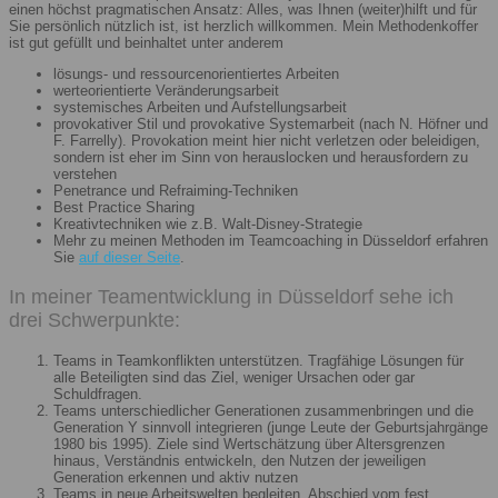
einen höchst pragmatischen Ansatz: Alles, was Ihnen (weiter)hilft und für
Sie persönlich nützlich ist, ist herzlich willkommen. Mein Methodenkoffer
ist gut gefüllt und beinhaltet unter anderem
lösungs- und ressourcenorientiertes Arbeiten
werteorientierte Veränderungsarbeit
systemisches Arbeiten und Aufstellungsarbeit
provokativer Stil und provokative Systemarbeit (nach N. Höfner und
F. Farrelly). Provokation meint hier nicht verletzen oder beleidigen,
sondern ist eher im Sinn von herauslocken und herausfordern zu
verstehen
Penetrance und Refraiming-Techniken
Best Practice Sharing
Kreativtechniken wie z.B. Walt-Disney-Strategie
Mehr zu meinen Methoden im Teamcoaching in Düsseldorf erfahren
Sie
auf dieser Seite
.
In meiner Teamentwicklung in Düsseldorf sehe ich
drei Schwerpunkte:
Teams in Teamkonflikten unterstützen. Tragfähige Lösungen für
alle Beteiligten sind das Ziel, weniger Ursachen oder gar
Schuldfragen.
Teams unterschiedlicher Generationen zusammenbringen und die
Generation Y sinnvoll integrieren (junge Leute der Geburtsjahrgänge
1980 bis 1995). Ziele sind Wertschätzung über Altersgrenzen
hinaus, Verständnis entwickeln, den Nutzen der jeweiligen
Generation erkennen und aktiv nutzen
Teams in neue Arbeitswelten begleiten. Abschied vom fest