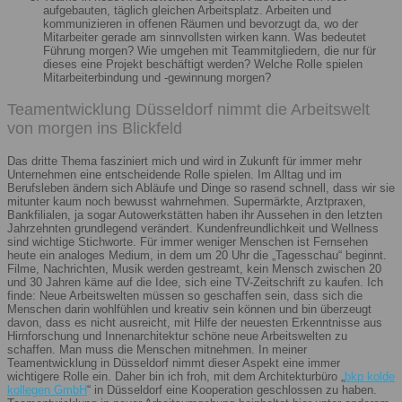
aufgebauten, täglich gleichen Arbeitsplatz. Arbeiten und
kommunizieren in offenen Räumen und bevorzugt da, wo der
Mitarbeiter gerade am sinnvollsten wirken kann. Was bedeutet
Führung morgen? Wie umgehen mit Teammitgliedern, die nur für
dieses eine Projekt beschäftigt werden? Welche Rolle spielen
Mitarbeiterbindung und -gewinnung morgen?
Teamentwicklung Düsseldorf nimmt die Arbeitswelt
von morgen ins Blickfeld
Das dritte Thema fasziniert mich und wird in Zukunft für immer mehr
Unternehmen eine entscheidende Rolle spielen. Im Alltag und im
Berufsleben ändern sich Abläufe und Dinge so rasend schnell, dass wir sie
mitunter kaum noch bewusst wahrnehmen. Supermärkte, Arztpraxen,
Bankfilialen, ja sogar Autowerkstätten haben ihr Aussehen in den letzten
Jahrzehnten grundlegend verändert. Kundenfreundlichkeit und Wellness
sind wichtige Stichworte. Für immer weniger Menschen ist Fernsehen
heute ein analoges Medium, in dem um 20 Uhr die „Tagesschau“ beginnt.
Filme, Nachrichten, Musik werden gestreamt, kein Mensch zwischen 20
und 30 Jahren käme auf die Idee, sich eine TV-Zeitschrift zu kaufen. Ich
finde: Neue Arbeitswelten müssen so geschaffen sein, dass sich die
Menschen darin wohlfühlen und kreativ sein können und bin überzeugt
davon, dass es nicht ausreicht, mit Hilfe der neuesten Erkenntnisse aus
Hirnforschung und Innenarchitektur schöne neue Arbeitswelten zu
schaffen. Man muss die Menschen mitnehmen. In meiner
Teamentwicklung in Düsseldorf nimmt dieser Aspekt eine immer
wichtigere Rolle ein. Daher bin ich froh, mit dem Architekturbüro „
bkp kolde
kollegen GmbH
“ in Düsseldorf eine Kooperation geschlossen zu haben.