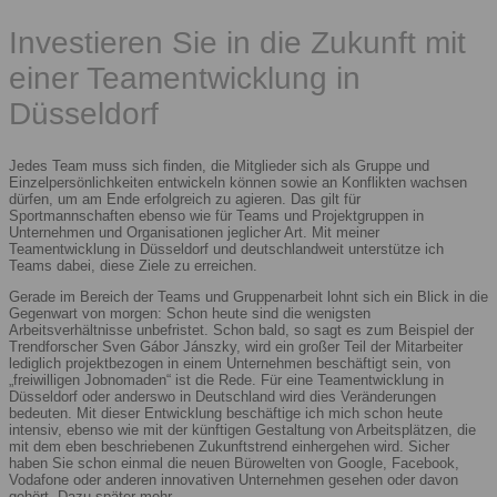
Investieren Sie in die Zukunft mit
einer Teamentwicklung in
Düsseldorf
Jedes Team muss sich finden, die Mitglieder sich als Gruppe und
Einzelpersönlichkeiten entwickeln können sowie an Konflikten wachsen
dürfen, um am Ende erfolgreich zu agieren. Das gilt für
Sportmannschaften ebenso wie für Teams und Projektgruppen in
Unternehmen und Organisationen jeglicher Art. Mit meiner
Teamentwicklung in Düsseldorf und deutschlandweit unterstütze ich
Teams dabei, diese Ziele zu erreichen.
Gerade im Bereich der Teams und Gruppenarbeit lohnt sich ein Blick in die
Gegenwart von morgen: Schon heute sind die wenigsten
Arbeitsverhältnisse unbefristet. Schon bald, so sagt es zum Beispiel der
Trendforscher Sven Gábor Jánszky, wird ein großer Teil der Mitarbeiter
lediglich projektbezogen in einem Unternehmen beschäftigt sein, von
„freiwilligen Jobnomaden“ ist die Rede. Für eine Teamentwicklung in
Düsseldorf oder anderswo in Deutschland wird dies Veränderungen
bedeuten. Mit dieser Entwicklung beschäftige ich mich schon heute
intensiv, ebenso wie mit der künftigen Gestaltung von Arbeitsplätzen, die
mit dem eben beschriebenen Zukunftstrend einhergehen wird. Sicher
haben Sie schon einmal die neuen Bürowelten von Google, Facebook,
Vodafone oder anderen innovativen Unternehmen gesehen oder davon
gehört. Dazu später mehr.