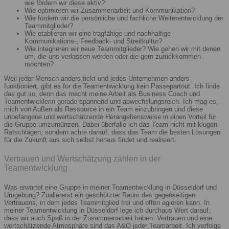
wie fördern wir diese aktiv?
Wie optimieren wir Zusammenarbeit und Kommunikation?
Wie fördern wir die persönliche und fachliche Weiterentwicklung der
Teammitglieder?
Wie etablieren wir eine tragfähige und nachhaltige
Kommunikations-, Feedback- und Streitkultur?
Wie integrieren wir neue Teammitglieder? Wie gehen wir mit denen
um, die uns verlassen werden oder die gern zurückkommen
möchten?
Weil jeder Mensch anders tickt und jedes Unternehmen anders
funktioniert, gibt es für die Teamentwicklung kein Passepartout. Ich finde
das gut so, denn das macht meine Arbeit als Business Coach und
Teamentwicklerin gerade spannend und abwechslungsreich. Ich mag es,
mich von Außen als Ressource in ein Team einzubringen und diese
unbefangene und wertschätzende Herangehensweise in einen Vorteil für
die Gruppe umzumünzen. Dabei überfalle ich das Team nicht mit klugen
Ratschlägen, sondern achte darauf, dass das Team die besten Lösungen
für die Zukunft aus sich selbst heraus findet und realisiert.
Vertrauen und Wertschätzung zählen in der
Teamentwicklung
Was erwartet eine Gruppe in meiner Teamentwicklung in Düsseldorf und
Umgebung? Zuallererst ein geschützter Raum des gegenseitigen
Vertrauens, in dem jedes Teammitglied frei und offen agieren kann. In
meiner Teamentwicklung in Düsseldorf lege ich durchaus Wert darauf,
dass wir auch Spaß in der Zusammenarbeit haben. Vertrauen und eine
wertschätzende Atmosphäre sind das A&O jeder Teamarbeit. Ich verfolge