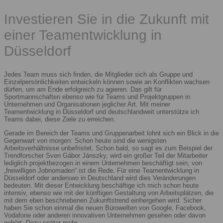
Investieren Sie in die Zukunft mit
einer Teamentwicklung in
Düsseldorf
Jedes Team muss sich finden, die Mitglieder sich als Gruppe und
Einzelpersönlichkeiten entwickeln können sowie an Konflikten wachsen
dürfen, um am Ende erfolgreich zu agieren. Das gilt für
Sportmannschaften ebenso wie für Teams und Projektgruppen in
Unternehmen und Organisationen jeglicher Art. Mit meiner
Teamentwicklung in Düsseldorf und deutschlandweit unterstütze ich
Teams dabei, diese Ziele zu erreichen.
Gerade im Bereich der Teams und Gruppenarbeit lohnt sich ein Blick in die
Gegenwart von morgen: Schon heute sind die wenigsten
Arbeitsverhältnisse unbefristet. Schon bald, so sagt es zum Beispiel der
Trendforscher Sven Gábor Jánszky, wird ein großer Teil der Mitarbeiter
lediglich projektbezogen in einem Unternehmen beschäftigt sein, von
„freiwilligen Jobnomaden“ ist die Rede. Für eine Teamentwicklung in
Düsseldorf oder anderswo in Deutschland wird dies Veränderungen
bedeuten. Mit dieser Entwicklung beschäftige ich mich schon heute
intensiv, ebenso wie mit der künftigen Gestaltung von Arbeitsplätzen, die
mit dem eben beschriebenen Zukunftstrend einhergehen wird. Sicher
haben Sie schon einmal die neuen Bürowelten von Google, Facebook,
Vodafone oder anderen innovativen Unternehmen gesehen oder davon
gehört. Dazu später mehr.