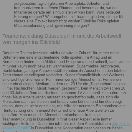
aufgebauten, täglich gleichen Arbeitsplatz. Arbeiten und
kommunizieren in offenen Räumen und bevorzugt da, wo der
Mitarbeiter gerade am sinnvollsten wirken kann. Was bedeutet
Führung morgen? Wie umgehen mit Teammitgliedern, die nur für
dieses eine Projekt beschäftigt werden? Welche Rolle spielen
Mitarbeiterbindung und -gewinnung morgen?
Teamentwicklung Düsseldorf nimmt die Arbeitswelt
von morgen ins Blickfeld
Das dritte Thema fasziniert mich und wird in Zukunft für immer mehr
Unternehmen eine entscheidende Rolle spielen. Im Alltag und im
Berufsleben ändern sich Abläufe und Dinge so rasend schnell, dass wir sie
mitunter kaum noch bewusst wahrnehmen. Supermärkte, Arztpraxen,
Bankfilialen, ja sogar Autowerkstätten haben ihr Aussehen in den letzten
Jahrzehnten grundlegend verändert. Kundenfreundlichkeit und Wellness
sind wichtige Stichworte. Für immer weniger Menschen ist Fernsehen
heute ein analoges Medium, in dem um 20 Uhr die „Tagesschau“ beginnt.
Filme, Nachrichten, Musik werden gestreamt, kein Mensch zwischen 20
und 30 Jahren käme auf die Idee, sich eine TV-Zeitschrift zu kaufen. Ich
finde: Neue Arbeitswelten müssen so geschaffen sein, dass sich die
Menschen darin wohlfühlen und kreativ sein können und bin überzeugt
davon, dass es nicht ausreicht, mit Hilfe der neuesten Erkenntnisse aus
Hirnforschung und Innenarchitektur schöne neue Arbeitswelten zu
schaffen. Man muss die Menschen mitnehmen. In meiner
Teamentwicklung in Düsseldorf nimmt dieser Aspekt eine immer
wichtigere Rolle ein. Daher bin ich froh, mit dem Architekturbüro „
bkp kolde
kollegen GmbH
“ in Düsseldorf eine Kooperation geschlossen zu haben.