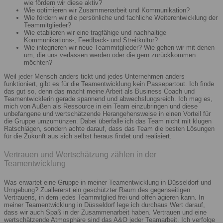
wie fördern wir diese aktiv?
Wie optimieren wir Zusammenarbeit und Kommunikation?
Wie fördern wir die persönliche und fachliche Weiterentwicklung der
Teammitglieder?
Wie etablieren wir eine tragfähige und nachhaltige
Kommunikations-, Feedback- und Streitkultur?
Wie integrieren wir neue Teammitglieder? Wie gehen wir mit denen
um, die uns verlassen werden oder die gern zurückkommen
möchten?
Weil jeder Mensch anders tickt und jedes Unternehmen anders
funktioniert, gibt es für die Teamentwicklung kein Passepartout. Ich finde
das gut so, denn das macht meine Arbeit als Business Coach und
Teamentwicklerin gerade spannend und abwechslungsreich. Ich mag es,
mich von Außen als Ressource in ein Team einzubringen und diese
unbefangene und wertschätzende Herangehensweise in einen Vorteil für
die Gruppe umzumünzen. Dabei überfalle ich das Team nicht mit klugen
Ratschlägen, sondern achte darauf, dass das Team die besten Lösungen
für die Zukunft aus sich selbst heraus findet und realisiert.
Vertrauen und Wertschätzung zählen in der
Teamentwicklung
Was erwartet eine Gruppe in meiner Teamentwicklung in Düsseldorf und
Umgebung? Zuallererst ein geschützter Raum des gegenseitigen
Vertrauens, in dem jedes Teammitglied frei und offen agieren kann. In
meiner Teamentwicklung in Düsseldorf lege ich durchaus Wert darauf,
dass wir auch Spaß in der Zusammenarbeit haben. Vertrauen und eine
wertschätzende Atmosphäre sind das A&O jeder Teamarbeit. Ich verfolge