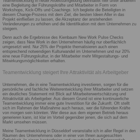
Teamentwicklung in neuer Arbeitsumgebung beinhaltet hier unter anderem
eine Begleitung der Führungskräfte und Mitarbeiter in Form von
Workshops, Kick-Offs und Coachings. Ich begleite die Beteiligten in
diesem Change-Prozess mit dem Ziel, die besten Ideen Aller in das
Projekt einfließen zu lassen, die Akzeptanz der anstehenden
Veränderungen zu erhöhen und die Identifikation mit dem Unternehmen zu
steigern.
Denn auch die Ergebnisse des Kienbaum New Work Pulse Checks
zeigen, dass New Work in den Unternehmen häufig nur oberflächlich
umgesetzt wird. Nur 25% der Projekte thematisieren auch einen
entsprechend notwendigen Kulturwandel im Unternehmen und nur 20%
eine neue Führungskultur, in der Mitarbeiter mehr Mitgestaltungs- und
Mitwirkungsmöglichkeiten erhalten.
Teamentwicklung steigert Ihre Attraktivität als Arbeitgeber
Unternehmen, die in eine Teamentwicklung investieren, sorgen für die
persönliche und fachliche Weiterentwicklung ihrer Mitarbeiter und setzen
ein deutliches Statement mit Blick auf Mitarbeiterwertschätzung und
Attraktivität als Arbeitgeber. Aus diesem Grund ist eine kontinuierliche
Teamentwicklung immer eine gute Investition für die Zukunft. Oft stellt
sich im Rahmen der Maßnahme auch heraus, wer die führenden Kräfte
von morgen sein könnten. Wer diese aus dem eigenen Betrieb heraus
generieren kann, ist klar im Vorteil gegenüber jenen, die sich auf dem
Markt umsehen müssen.
Meine Teamentwicklung in Düsseldorf veranstalte ich in aller Regel in den
Räumen des Unternehmens oder in einer von Ihnen ausgesuchten