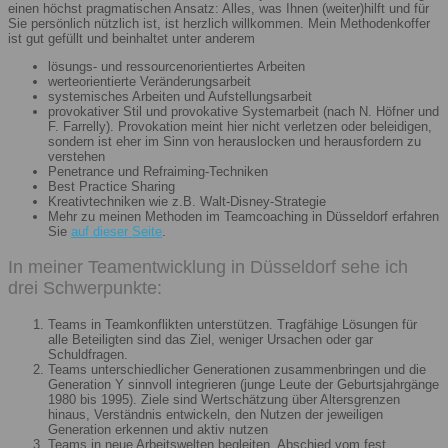
einen höchst pragmatischen Ansatz: Alles, was Ihnen (weiter)hilft und für
Sie persönlich nützlich ist, ist herzlich willkommen. Mein Methodenkoffer
ist gut gefüllt und beinhaltet unter anderem
lösungs- und ressourcenorientiertes Arbeiten
werteorientierte Veränderungsarbeit
systemisches Arbeiten und Aufstellungsarbeit
provokativer Stil und provokative Systemarbeit (nach N. Höfner und
F. Farrelly). Provokation meint hier nicht verletzen oder beleidigen,
sondern ist eher im Sinn von herauslocken und herausfordern zu
verstehen
Penetrance und Refraiming-Techniken
Best Practice Sharing
Kreativtechniken wie z.B. Walt-Disney-Strategie
Mehr zu meinen Methoden im Teamcoaching in Düsseldorf erfahren
Sie
auf dieser Seite
.
In meiner Teamentwicklung in Düsseldorf sehe ich
drei Schwerpunkte:
Teams in Teamkonflikten unterstützen. Tragfähige Lösungen für
alle Beteiligten sind das Ziel, weniger Ursachen oder gar
Schuldfragen.
Teams unterschiedlicher Generationen zusammenbringen und die
Generation Y sinnvoll integrieren (junge Leute der Geburtsjahrgänge
1980 bis 1995). Ziele sind Wertschätzung über Altersgrenzen
hinaus, Verständnis entwickeln, den Nutzen der jeweiligen
Generation erkennen und aktiv nutzen
Teams in neue Arbeitswelten begleiten. Abschied vom fest