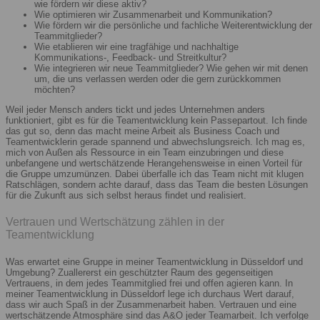
wie fördern wir diese aktiv?
Wie optimieren wir Zusammenarbeit und Kommunikation?
Wie fördern wir die persönliche und fachliche Weiterentwicklung der
Teammitglieder?
Wie etablieren wir eine tragfähige und nachhaltige
Kommunikations-, Feedback- und Streitkultur?
Wie integrieren wir neue Teammitglieder? Wie gehen wir mit denen
um, die uns verlassen werden oder die gern zurückkommen
möchten?
Weil jeder Mensch anders tickt und jedes Unternehmen anders
funktioniert, gibt es für die Teamentwicklung kein Passepartout. Ich finde
das gut so, denn das macht meine Arbeit als Business Coach und
Teamentwicklerin gerade spannend und abwechslungsreich. Ich mag es,
mich von Außen als Ressource in ein Team einzubringen und diese
unbefangene und wertschätzende Herangehensweise in einen Vorteil für
die Gruppe umzumünzen. Dabei überfalle ich das Team nicht mit klugen
Ratschlägen, sondern achte darauf, dass das Team die besten Lösungen
für die Zukunft aus sich selbst heraus findet und realisiert.
Vertrauen und Wertschätzung zählen in der
Teamentwicklung
Was erwartet eine Gruppe in meiner Teamentwicklung in Düsseldorf und
Umgebung? Zuallererst ein geschützter Raum des gegenseitigen
Vertrauens, in dem jedes Teammitglied frei und offen agieren kann. In
meiner Teamentwicklung in Düsseldorf lege ich durchaus Wert darauf,
dass wir auch Spaß in der Zusammenarbeit haben. Vertrauen und eine
wertschätzende Atmosphäre sind das A&O jeder Teamarbeit. Ich verfolge