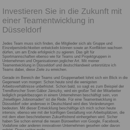
Investieren Sie in die Zukunft mit
einer Teamentwicklung in
Düsseldorf
Jedes Team muss sich finden, die Mitglieder sich als Gruppe und
Einzelpersönlichkeiten entwickeln können sowie an Konflikten wachsen
dürfen, um am Ende erfolgreich zu agieren. Das gilt für
Sportmannschaften ebenso wie für Teams und Projektgruppen in
Unternehmen und Organisationen jeglicher Art. Mit meiner
Teamentwicklung in Düsseldorf und deutschlandweit unterstütze ich
Teams dabei, diese Ziele zu erreichen.
Gerade im Bereich der Teams und Gruppenarbeit lohnt sich ein Blick in die
Gegenwart von morgen: Schon heute sind die wenigsten
Arbeitsverhältnisse unbefristet. Schon bald, so sagt es zum Beispiel der
Trendforscher Sven Gábor Jánszky, wird ein großer Teil der Mitarbeiter
lediglich projektbezogen in einem Unternehmen beschäftigt sein, von
„freiwilligen Jobnomaden“ ist die Rede. Für eine Teamentwicklung in
Düsseldorf oder anderswo in Deutschland wird dies Veränderungen
bedeuten. Mit dieser Entwicklung beschäftige ich mich schon heute
intensiv, ebenso wie mit der künftigen Gestaltung von Arbeitsplätzen, die
mit dem eben beschriebenen Zukunftstrend einhergehen wird. Sicher
haben Sie schon einmal die neuen Bürowelten von Google, Facebook,
Vodafone oder anderen innovativen Unternehmen gesehen oder davon
gehört. Dazu später mehr.