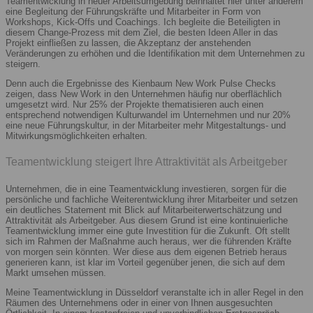
Teamentwicklung in neuer Arbeitsumgebung beinhaltet hier unter anderem
eine Begleitung der Führungskräfte und Mitarbeiter in Form von
Workshops, Kick-Offs und Coachings. Ich begleite die Beteiligten in
diesem Change-Prozess mit dem Ziel, die besten Ideen Aller in das
Projekt einfließen zu lassen, die Akzeptanz der anstehenden
Veränderungen zu erhöhen und die Identifikation mit dem Unternehmen zu
steigern.
Denn auch die Ergebnisse des Kienbaum New Work Pulse Checks
zeigen, dass New Work in den Unternehmen häufig nur oberflächlich
umgesetzt wird. Nur 25% der Projekte thematisieren auch einen
entsprechend notwendigen Kulturwandel im Unternehmen und nur 20%
eine neue Führungskultur, in der Mitarbeiter mehr Mitgestaltungs- und
Mitwirkungsmöglichkeiten erhalten.
Teamentwicklung steigert Ihre Attraktivität als Arbeitgeber
Unternehmen, die in eine Teamentwicklung investieren, sorgen für die
persönliche und fachliche Weiterentwicklung ihrer Mitarbeiter und setzen
ein deutliches Statement mit Blick auf Mitarbeiterwertschätzung und
Attraktivität als Arbeitgeber. Aus diesem Grund ist eine kontinuierliche
Teamentwicklung immer eine gute Investition für die Zukunft. Oft stellt
sich im Rahmen der Maßnahme auch heraus, wer die führenden Kräfte
von morgen sein könnten. Wer diese aus dem eigenen Betrieb heraus
generieren kann, ist klar im Vorteil gegenüber jenen, die sich auf dem
Markt umsehen müssen.
Meine Teamentwicklung in Düsseldorf veranstalte ich in aller Regel in den
Räumen des Unternehmens oder in einer von Ihnen ausgesuchten