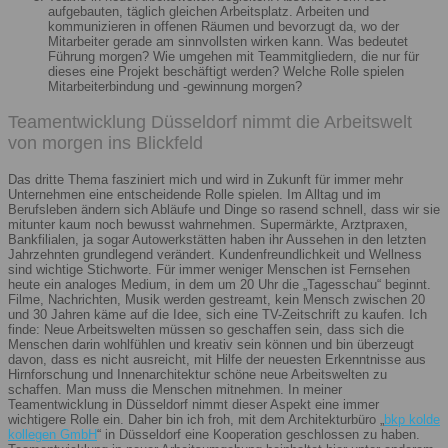
aufgebauten, täglich gleichen Arbeitsplatz. Arbeiten und
kommunizieren in offenen Räumen und bevorzugt da, wo der
Mitarbeiter gerade am sinnvollsten wirken kann. Was bedeutet
Führung morgen? Wie umgehen mit Teammitgliedern, die nur für
dieses eine Projekt beschäftigt werden? Welche Rolle spielen
Mitarbeiterbindung und -gewinnung morgen?
Teamentwicklung Düsseldorf nimmt die Arbeitswelt
von morgen ins Blickfeld
Das dritte Thema fasziniert mich und wird in Zukunft für immer mehr
Unternehmen eine entscheidende Rolle spielen. Im Alltag und im
Berufsleben ändern sich Abläufe und Dinge so rasend schnell, dass wir sie
mitunter kaum noch bewusst wahrnehmen. Supermärkte, Arztpraxen,
Bankfilialen, ja sogar Autowerkstätten haben ihr Aussehen in den letzten
Jahrzehnten grundlegend verändert. Kundenfreundlichkeit und Wellness
sind wichtige Stichworte. Für immer weniger Menschen ist Fernsehen
heute ein analoges Medium, in dem um 20 Uhr die „Tagesschau“ beginnt.
Filme, Nachrichten, Musik werden gestreamt, kein Mensch zwischen 20
und 30 Jahren käme auf die Idee, sich eine TV-Zeitschrift zu kaufen. Ich
finde: Neue Arbeitswelten müssen so geschaffen sein, dass sich die
Menschen darin wohlfühlen und kreativ sein können und bin überzeugt
davon, dass es nicht ausreicht, mit Hilfe der neuesten Erkenntnisse aus
Hirnforschung und Innenarchitektur schöne neue Arbeitswelten zu
schaffen. Man muss die Menschen mitnehmen. In meiner
Teamentwicklung in Düsseldorf nimmt dieser Aspekt eine immer
wichtigere Rolle ein. Daher bin ich froh, mit dem Architekturbüro „
bkp kolde
kollegen GmbH
“ in Düsseldorf eine Kooperation geschlossen zu haben.