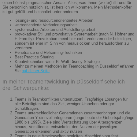
einen höchst pragmatischen Ansatz: Alles, was Ihnen (weiter)hilft und für
Sie persönlich nützlich ist, ist herzlich willkommen. Mein Methodenkoffer
ist gut gefüllt und beinhaltet unter anderem
lösungs- und ressourcenorientiertes Arbeiten
werteorientierte Veränderungsarbeit
systemisches Arbeiten und Aufstellungsarbeit
provokativer Stil und provokative Systemarbeit (nach N. Höfner und
F. Farrelly). Provokation meint hier nicht verletzen oder beleidigen,
sondern ist eher im Sinn von herauslocken und herausfordern zu
verstehen
Penetrance und Refraiming-Techniken
Best Practice Sharing
Kreativtechniken wie z.B. Walt-Disney-Strategie
Mehr zu meinen Methoden im Teamcoaching in Düsseldorf erfahren
Sie
auf dieser Seite
.
In meiner Teamentwicklung in Düsseldorf sehe ich
drei Schwerpunkte:
Teams in Teamkonflikten unterstützen. Tragfähige Lösungen für
alle Beteiligten sind das Ziel, weniger Ursachen oder gar
Schuldfragen.
Teams unterschiedlicher Generationen zusammenbringen und die
Generation Y sinnvoll integrieren (junge Leute der Geburtsjahrgänge
1980 bis 1995). Ziele sind Wertschätzung über Altersgrenzen
hinaus, Verständnis entwickeln, den Nutzen der jeweiligen
Generation erkennen und aktiv nutzen
Teams in neue Arbeitswelten begleiten. Abschied vom fest