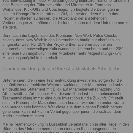
Teamentwicklung in neuer Arbeitsumgebung beinhaltet hier unter anderem
eine Begleitung der Führungskräfte und Mitarbeiter in Form von
Workshops, Kick-Offs und Coachings. Ich begleite die Beteiligten in
diesem Change-Prozess mit dem Ziel, die besten Ideen Aller in das
Projekt einfließen zu lassen, die Akzeptanz der anstehenden
Veränderungen zu erhöhen und die Identifikation mit dem Unternehmen zu
steigern.
Denn auch die Ergebnisse des Kienbaum New Work Pulse Checks
zeigen, dass New Work in den Unternehmen häufig nur oberflächlich
umgesetzt wird. Nur 25% der Projekte thematisieren auch einen
entsprechend notwendigen Kulturwandel im Unternehmen und nur 20%
eine neue Führungskultur, in der Mitarbeiter mehr Mitgestaltungs- und
Mitwirkungsmöglichkeiten erhalten.
Teamentwicklung steigert Ihre Attraktivität als Arbeitgeber
Unternehmen, die in eine Teamentwicklung investieren, sorgen für die
persönliche und fachliche Weiterentwicklung ihrer Mitarbeiter und setzen
ein deutliches Statement mit Blick auf Mitarbeiterwertschätzung und
Attraktivität als Arbeitgeber. Aus diesem Grund ist eine kontinuierliche
Teamentwicklung immer eine gute Investition für die Zukunft. Oft stellt
sich im Rahmen der Maßnahme auch heraus, wer die führenden Kräfte
von morgen sein könnten. Wer diese aus dem eigenen Betrieb heraus
generieren kann, ist klar im Vorteil gegenüber jenen, die sich auf dem
Markt umsehen müssen.
Meine Teamentwicklung in Düsseldorf veranstalte ich in aller Regel in den
Räumen des Unternehmens oder in einer von Ihnen ausgesuchten