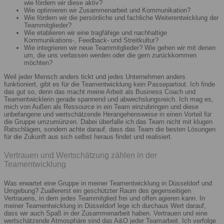
wie fördern wir diese aktiv?
Wie optimieren wir Zusammenarbeit und Kommunikation?
Wie fördern wir die persönliche und fachliche Weiterentwicklung der
Teammitglieder?
Wie etablieren wir eine tragfähige und nachhaltige
Kommunikations-, Feedback- und Streitkultur?
Wie integrieren wir neue Teammitglieder? Wie gehen wir mit denen
um, die uns verlassen werden oder die gern zurückkommen
möchten?
Weil jeder Mensch anders tickt und jedes Unternehmen anders
funktioniert, gibt es für die Teamentwicklung kein Passepartout. Ich finde
das gut so, denn das macht meine Arbeit als Business Coach und
Teamentwicklerin gerade spannend und abwechslungsreich. Ich mag es,
mich von Außen als Ressource in ein Team einzubringen und diese
unbefangene und wertschätzende Herangehensweise in einen Vorteil für
die Gruppe umzumünzen. Dabei überfalle ich das Team nicht mit klugen
Ratschlägen, sondern achte darauf, dass das Team die besten Lösungen
für die Zukunft aus sich selbst heraus findet und realisiert.
Vertrauen und Wertschätzung zählen in der
Teamentwicklung
Was erwartet eine Gruppe in meiner Teamentwicklung in Düsseldorf und
Umgebung? Zuallererst ein geschützter Raum des gegenseitigen
Vertrauens, in dem jedes Teammitglied frei und offen agieren kann. In
meiner Teamentwicklung in Düsseldorf lege ich durchaus Wert darauf,
dass wir auch Spaß in der Zusammenarbeit haben. Vertrauen und eine
wertschätzende Atmosphäre sind das A&O jeder Teamarbeit. Ich verfolge