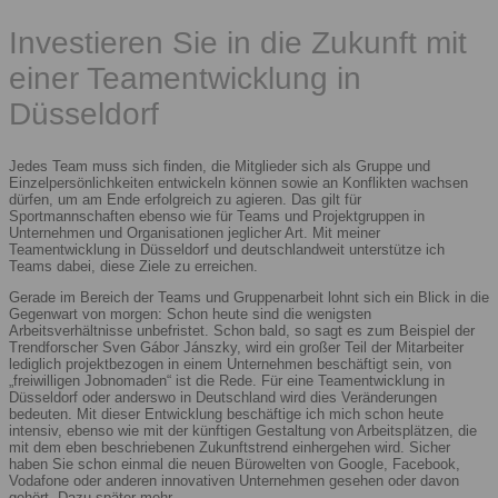
Investieren Sie in die Zukunft mit
einer Teamentwicklung in
Düsseldorf
Jedes Team muss sich finden, die Mitglieder sich als Gruppe und
Einzelpersönlichkeiten entwickeln können sowie an Konflikten wachsen
dürfen, um am Ende erfolgreich zu agieren. Das gilt für
Sportmannschaften ebenso wie für Teams und Projektgruppen in
Unternehmen und Organisationen jeglicher Art. Mit meiner
Teamentwicklung in Düsseldorf und deutschlandweit unterstütze ich
Teams dabei, diese Ziele zu erreichen.
Gerade im Bereich der Teams und Gruppenarbeit lohnt sich ein Blick in die
Gegenwart von morgen: Schon heute sind die wenigsten
Arbeitsverhältnisse unbefristet. Schon bald, so sagt es zum Beispiel der
Trendforscher Sven Gábor Jánszky, wird ein großer Teil der Mitarbeiter
lediglich projektbezogen in einem Unternehmen beschäftigt sein, von
„freiwilligen Jobnomaden“ ist die Rede. Für eine Teamentwicklung in
Düsseldorf oder anderswo in Deutschland wird dies Veränderungen
bedeuten. Mit dieser Entwicklung beschäftige ich mich schon heute
intensiv, ebenso wie mit der künftigen Gestaltung von Arbeitsplätzen, die
mit dem eben beschriebenen Zukunftstrend einhergehen wird. Sicher
haben Sie schon einmal die neuen Bürowelten von Google, Facebook,
Vodafone oder anderen innovativen Unternehmen gesehen oder davon
gehört. Dazu später mehr.