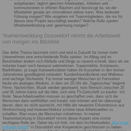
aufgebauten, täglich gleichen Arbeitsplatz. Arbeiten und
kommunizieren in offenen Räumen und bevorzugt da, wo der
Mitarbeiter gerade am sinnvollsten wirken kann. Was bedeutet
Führung morgen? Wie umgehen mit Teammitgliedern, die nur für
dieses eine Projekt beschäftigt werden? Welche Rolle spielen
Mitarbeiterbindung und -gewinnung morgen?
Teamentwicklung Düsseldorf nimmt die Arbeitswelt
von morgen ins Blickfeld
Das dritte Thema fasziniert mich und wird in Zukunft für immer mehr
Unternehmen eine entscheidende Rolle spielen. Im Alltag und im
Berufsleben ändern sich Abläufe und Dinge so rasend schnell, dass wir sie
mitunter kaum noch bewusst wahrnehmen. Supermärkte, Arztpraxen,
Bankfilialen, ja sogar Autowerkstätten haben ihr Aussehen in den letzten
Jahrzehnten grundlegend verändert. Kundenfreundlichkeit und Wellness
sind wichtige Stichworte. Für immer weniger Menschen ist Fernsehen
heute ein analoges Medium, in dem um 20 Uhr die „Tagesschau“ beginnt.
Filme, Nachrichten, Musik werden gestreamt, kein Mensch zwischen 20
und 30 Jahren käme auf die Idee, sich eine TV-Zeitschrift zu kaufen. Ich
finde: Neue Arbeitswelten müssen so geschaffen sein, dass sich die
Menschen darin wohlfühlen und kreativ sein können und bin überzeugt
davon, dass es nicht ausreicht, mit Hilfe der neuesten Erkenntnisse aus
Hirnforschung und Innenarchitektur schöne neue Arbeitswelten zu
schaffen. Man muss die Menschen mitnehmen. In meiner
Teamentwicklung in Düsseldorf nimmt dieser Aspekt eine immer
wichtigere Rolle ein. Daher bin ich froh, mit dem Architekturbüro „
bkp kolde
kollegen GmbH
“ in Düsseldorf eine Kooperation geschlossen zu haben.