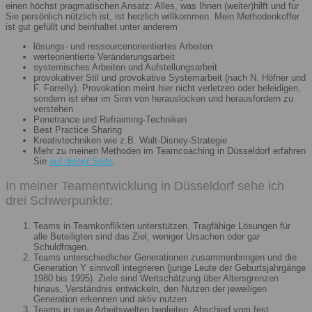
einen höchst pragmatischen Ansatz: Alles, was Ihnen (weiter)hilft und für
Sie persönlich nützlich ist, ist herzlich willkommen. Mein Methodenkoffer
ist gut gefüllt und beinhaltet unter anderem
lösungs- und ressourcenorientiertes Arbeiten
werteorientierte Veränderungsarbeit
systemisches Arbeiten und Aufstellungsarbeit
provokativer Stil und provokative Systemarbeit (nach N. Höfner und
F. Farrelly). Provokation meint hier nicht verletzen oder beleidigen,
sondern ist eher im Sinn von herauslocken und herausfordern zu
verstehen
Penetrance und Refraiming-Techniken
Best Practice Sharing
Kreativtechniken wie z.B. Walt-Disney-Strategie
Mehr zu meinen Methoden im Teamcoaching in Düsseldorf erfahren
Sie
auf dieser Seite
.
In meiner Teamentwicklung in Düsseldorf sehe ich
drei Schwerpunkte:
Teams in Teamkonflikten unterstützen. Tragfähige Lösungen für
alle Beteiligten sind das Ziel, weniger Ursachen oder gar
Schuldfragen.
Teams unterschiedlicher Generationen zusammenbringen und die
Generation Y sinnvoll integrieren (junge Leute der Geburtsjahrgänge
1980 bis 1995). Ziele sind Wertschätzung über Altersgrenzen
hinaus, Verständnis entwickeln, den Nutzen der jeweiligen
Generation erkennen und aktiv nutzen
Teams in neue Arbeitswelten begleiten. Abschied vom fest