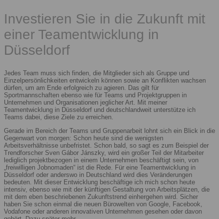
Investieren Sie in die Zukunft mit
einer Teamentwicklung in
Düsseldorf
Jedes Team muss sich finden, die Mitglieder sich als Gruppe und
Einzelpersönlichkeiten entwickeln können sowie an Konflikten wachsen
dürfen, um am Ende erfolgreich zu agieren. Das gilt für
Sportmannschaften ebenso wie für Teams und Projektgruppen in
Unternehmen und Organisationen jeglicher Art. Mit meiner
Teamentwicklung in Düsseldorf und deutschlandweit unterstütze ich
Teams dabei, diese Ziele zu erreichen.
Gerade im Bereich der Teams und Gruppenarbeit lohnt sich ein Blick in die
Gegenwart von morgen: Schon heute sind die wenigsten
Arbeitsverhältnisse unbefristet. Schon bald, so sagt es zum Beispiel der
Trendforscher Sven Gábor Jánszky, wird ein großer Teil der Mitarbeiter
lediglich projektbezogen in einem Unternehmen beschäftigt sein, von
„freiwilligen Jobnomaden“ ist die Rede. Für eine Teamentwicklung in
Düsseldorf oder anderswo in Deutschland wird dies Veränderungen
bedeuten. Mit dieser Entwicklung beschäftige ich mich schon heute
intensiv, ebenso wie mit der künftigen Gestaltung von Arbeitsplätzen, die
mit dem eben beschriebenen Zukunftstrend einhergehen wird. Sicher
haben Sie schon einmal die neuen Bürowelten von Google, Facebook,
Vodafone oder anderen innovativen Unternehmen gesehen oder davon
gehört. Dazu später mehr.