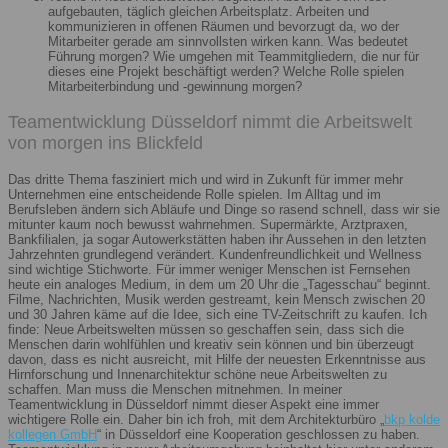
aufgebauten, täglich gleichen Arbeitsplatz. Arbeiten und
kommunizieren in offenen Räumen und bevorzugt da, wo der
Mitarbeiter gerade am sinnvollsten wirken kann. Was bedeutet
Führung morgen? Wie umgehen mit Teammitgliedern, die nur für
dieses eine Projekt beschäftigt werden? Welche Rolle spielen
Mitarbeiterbindung und -gewinnung morgen?
Teamentwicklung Düsseldorf nimmt die Arbeitswelt
von morgen ins Blickfeld
Das dritte Thema fasziniert mich und wird in Zukunft für immer mehr
Unternehmen eine entscheidende Rolle spielen. Im Alltag und im
Berufsleben ändern sich Abläufe und Dinge so rasend schnell, dass wir sie
mitunter kaum noch bewusst wahrnehmen. Supermärkte, Arztpraxen,
Bankfilialen, ja sogar Autowerkstätten haben ihr Aussehen in den letzten
Jahrzehnten grundlegend verändert. Kundenfreundlichkeit und Wellness
sind wichtige Stichworte. Für immer weniger Menschen ist Fernsehen
heute ein analoges Medium, in dem um 20 Uhr die „Tagesschau“ beginnt.
Filme, Nachrichten, Musik werden gestreamt, kein Mensch zwischen 20
und 30 Jahren käme auf die Idee, sich eine TV-Zeitschrift zu kaufen. Ich
finde: Neue Arbeitswelten müssen so geschaffen sein, dass sich die
Menschen darin wohlfühlen und kreativ sein können und bin überzeugt
davon, dass es nicht ausreicht, mit Hilfe der neuesten Erkenntnisse aus
Hirnforschung und Innenarchitektur schöne neue Arbeitswelten zu
schaffen. Man muss die Menschen mitnehmen. In meiner
Teamentwicklung in Düsseldorf nimmt dieser Aspekt eine immer
wichtigere Rolle ein. Daher bin ich froh, mit dem Architekturbüro „
bkp kolde
kollegen GmbH
“ in Düsseldorf eine Kooperation geschlossen zu haben.