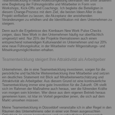
Teamentwicklung in neuer Arbeitsumgebung beinhaltet hier unter anderem
eine Begleitung der Führungskräfte und Mitarbeiter in Form von
Workshops, Kick-Offs und Coachings. Ich begleite die Beteiligten in
diesem Change-Prozess mit dem Ziel, die besten Ideen Aller in das
Projekt einfließen zu lassen, die Akzeptanz der anstehenden
Veränderungen zu erhöhen und die Identifikation mit dem Unternehmen zu
steigern.
Denn auch die Ergebnisse des Kienbaum New Work Pulse Checks
zeigen, dass New Work in den Unternehmen häufig nur oberflächlich
umgesetzt wird. Nur 25% der Projekte thematisieren auch einen
entsprechend notwendigen Kulturwandel im Unternehmen und nur 20%
eine neue Führungskultur, in der Mitarbeiter mehr Mitgestaltungs- und
Mitwirkungsmöglichkeiten erhalten.
Teamentwicklung steigert Ihre Attraktivität als Arbeitgeber
Unternehmen, die in eine Teamentwicklung investieren, sorgen für die
persönliche und fachliche Weiterentwicklung ihrer Mitarbeiter und setzen
ein deutliches Statement mit Blick auf Mitarbeiterwertschätzung und
Attraktivität als Arbeitgeber. Aus diesem Grund ist eine kontinuierliche
Teamentwicklung immer eine gute Investition für die Zukunft. Oft stellt
sich im Rahmen der Maßnahme auch heraus, wer die führenden Kräfte
von morgen sein könnten. Wer diese aus dem eigenen Betrieb heraus
generieren kann, ist klar im Vorteil gegenüber jenen, die sich auf dem
Markt umsehen müssen.
Meine Teamentwicklung in Düsseldorf veranstalte ich in aller Regel in den
Räumen des Unternehmens oder in einer von Ihnen ausgesuchten