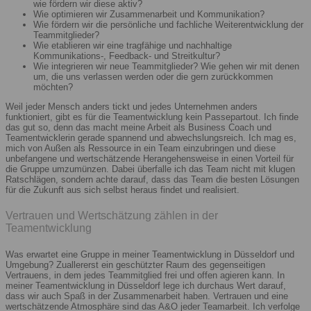
wie fördern wir diese aktiv?
Wie optimieren wir Zusammenarbeit und Kommunikation?
Wie fördern wir die persönliche und fachliche Weiterentwicklung der
Teammitglieder?
Wie etablieren wir eine tragfähige und nachhaltige
Kommunikations-, Feedback- und Streitkultur?
Wie integrieren wir neue Teammitglieder? Wie gehen wir mit denen
um, die uns verlassen werden oder die gern zurückkommen
möchten?
Weil jeder Mensch anders tickt und jedes Unternehmen anders
funktioniert, gibt es für die Teamentwicklung kein Passepartout. Ich finde
das gut so, denn das macht meine Arbeit als Business Coach und
Teamentwicklerin gerade spannend und abwechslungsreich. Ich mag es,
mich von Außen als Ressource in ein Team einzubringen und diese
unbefangene und wertschätzende Herangehensweise in einen Vorteil für
die Gruppe umzumünzen. Dabei überfalle ich das Team nicht mit klugen
Ratschlägen, sondern achte darauf, dass das Team die besten Lösungen
für die Zukunft aus sich selbst heraus findet und realisiert.
Vertrauen und Wertschätzung zählen in der
Teamentwicklung
Was erwartet eine Gruppe in meiner Teamentwicklung in Düsseldorf und
Umgebung? Zuallererst ein geschützter Raum des gegenseitigen
Vertrauens, in dem jedes Teammitglied frei und offen agieren kann. In
meiner Teamentwicklung in Düsseldorf lege ich durchaus Wert darauf,
dass wir auch Spaß in der Zusammenarbeit haben. Vertrauen und eine
wertschätzende Atmosphäre sind das A&O jeder Teamarbeit. Ich verfolge