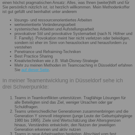
einen höchst pragmatischen Ansatz: Alles, was Ihnen (weiter)hilft und für
Sie persönlich nützlich ist, ist herzlich willkommen. Mein Methodenkoffer
ist gut gefüllt und beinhaltet unter anderem
lösungs- und ressourcenorientiertes Arbeiten
werteorientierte Veränderungsarbeit
systemisches Arbeiten und Aufstellungsarbeit
provokativer Stil und provokative Systemarbeit (nach N. Höfner und
F. Farrelly). Provokation meint hier nicht verletzen oder beleidigen,
sondern ist eher im Sinn von herauslocken und herausfordern zu
verstehen
Penetrance und Refraiming-Techniken
Best Practice Sharing
Kreativtechniken wie z.B. Walt-Disney-Strategie
Mehr zu meinen Methoden im Teamcoaching in Düsseldorf erfahren
Sie
auf dieser Seite
.
In meiner Teamentwicklung in Düsseldorf sehe ich
drei Schwerpunkte:
Teams in Teamkonflikten unterstützen. Tragfähige Lösungen für
alle Beteiligten sind das Ziel, weniger Ursachen oder gar
Schuldfragen.
Teams unterschiedlicher Generationen zusammenbringen und die
Generation Y sinnvoll integrieren (junge Leute der Geburtsjahrgänge
1980 bis 1995). Ziele sind Wertschätzung über Altersgrenzen
hinaus, Verständnis entwickeln, den Nutzen der jeweiligen
Generation erkennen und aktiv nutzen
Teams in neue Arbeitswelten begleiten. Abschied vom fest