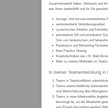
Zusammenarbeit haben. Vertrauen und eine
was Ihnen (weiter)hilft und für Sie persönl
lösungs- und ressourcenorientiertes 
werteorientierte Veränderungsarbeit
systemisches Arbeiten und Aufstellun
provokativer Stil und provokative Sys
Sinn von herauslocken und herausfor
Penetrance und Refraiming-Technike
Best Practice Sharing
Kreativtechniken wie z.B. Walt-Disne
Mehr zu meinen Methoden im Teamcoa
In meiner Teamentwicklung in 
Teams in Teamkonflikten unterstützen
Teams unterschiedlicher Generationen
sind Wertschätzung über Altersgrenze
Teams in neue Arbeitswelten begleite
bevorzugt da, wo der Mitarbeiter ge
eine Projekt beschäftigt werden? We