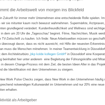
mmt die Arbeitswelt von morgen ins Blickfeld
 in Zukunft für immer mehr Unternehmen eine entscheidende Rolle spielen. Im
s wir sie mitunter kaum noch bewusst wahrnehmen. Supermärkte, Arztpraxen, B
hnten grundlegend verändert. Kundenfreundlichkeit und Wellness sind wichti
 in dem um 20 Uhr die „Tagesschau“ beginnt. Filme, Nachrichten, Musik wer
e TV-Zeitschrift zu kaufen. Ich finde: Neue Arbeitswelten müssen so geschaf
n überzeugt davon, dass es nicht ausreicht, mit Hilfe der neuesten Erkenntni
Man muss die Menschen mitnehmen. In meiner Teamentwicklung in Düsseldorf
it dem Architekturbüro „
bkp kolde kollegen GmbH
“ in Düsseldorf eine Koopera
 beinhaltet hier unter anderem eine Begleitung der Führungskräfte und Mita
n in diesem Change-Prozess mit dem Ziel, die besten Ideen Aller in das Projek
 die Identifikation mit dem Unternehmen zu steigern.
ew Work Pulse Checks zeigen, dass New Work in den Unternehmen häufig nu
tsprechend notwendigen Kulturwandel im Unternehmen und nur 20% eine neue F
ten erhalten.
tivität als Arbeitgeber