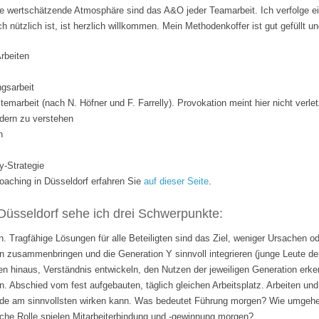
 wertschätzende Atmosphäre sind das A&O jeder Teamarbeit. Ich verfolge ei
ich nützlich ist, ist herzlich willkommen. Mein Methodenkoffer ist gut gefüllt 
Arbeiten
gsarbeit
temarbeit (nach N. Höfner und F. Farrelly). Provokation meint hier nicht verle
dern zu verstehen
n
y-Strategie
ching in Düsseldorf erfahren Sie
auf dieser Seite
.
Düsseldorf sehe ich drei Schwerpunkte:
. Tragfähige Lösungen für alle Beteiligten sind das Ziel, weniger Ursachen o
 zusammenbringen und die Generation Y sinnvoll integrieren (junge Leute de
n hinaus, Verständnis entwickeln, den Nutzen der jeweiligen Generation erk
n. Abschied vom fest aufgebauten, täglich gleichen Arbeitsplatz. Arbeiten 
rade am sinnvollsten wirken kann. Was bedeutet Führung morgen? Wie umgehen
lche Rolle spielen Mitarbeiterbindung und -gewinnung morgen?