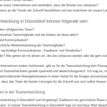
l an unser Unternehmen und verhindern, dass die Besten uns verlassen?
eams an die Trends der Zukunft heranführen und wie motivieren wir unsere Le
wicklung in Düsseldorf können folgende sein:
ders erfolgreiches Team?
einzelnen Teammitglieder und wie fördern wir diese aktiv?
 und Kommunikation?
fachliche Weiterentwicklung der Teammitglieder?
nd nachhaltige Kommunikations-, Feedback- und Streitkultur?
eder? Wie gehen wir mit denen um, die uns verlassen werden oder die gern 
Unternehmen anders funktioniert, gibt es für die Teamentwicklung kein Passep
nd Teamentwicklerin gerade spannend und abwechslungsreich. Ich mag es, m
ertschätzende Herangehensweise in einen Vorteil für die Gruppe umzumünzen.
 dass das Team die besten Lösungen für die Zukunft aus sich selbst heraus fi
en in der Teamentwicklung
ntwicklung in Düsseldorf und Umgebung? Zuallererst ein geschützter Raum d
 kann. In meiner Teamentwicklung in Düsseldorf lege ich durchaus Wert darauf