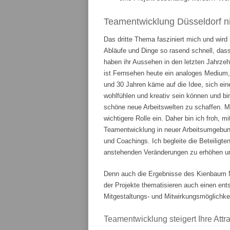
Teamentwicklung Düsseldorf ni
Das dritte Thema fasziniert mich und wird
Abläufe und Dinge so rasend schnell, das
haben ihr Aussehen in den letzten Jahrze
ist Fernsehen heute ein analoges Medium,
und 30 Jahren käme auf die Idee, sich ein
wohlfühlen und kreativ sein können und bi
schöne neue Arbeitswelten zu schaffen. 
wichtigere Rolle ein. Daher bin ich froh, m
Teamentwicklung in neuer Arbeitsumgebung
und Coachings. Ich begleite die Beteiligte
anstehenden Veränderungen zu erhöhen und
Denn auch die Ergebnisse des Kienbaum N
der Projekte thematisieren auch einen en
Mitgestaltungs- und Mitwirkungsmöglichkei
Teamentwicklung steigert Ihre Attrak