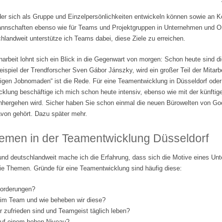
der sich als Gruppe und Einzelpersönlichkeiten entwickeln können sowie an 
tmannschaften ebenso wie für Teams und Projektgruppen in Unternehmen und Org
landweit unterstütze ich Teams dabei, diese Ziele zu erreichen.
beit lohnt sich ein Blick in die Gegenwart von morgen: Schon heute sind di
ispiel der Trendforscher Sven Gábor Jánszky, wird ein großer Teil der Mitarbe
lligen Jobnomaden“ ist die Rede. Für eine Teamentwicklung in Düsseldorf ode
klung beschäftige ich mich schon heute intensiv, ebenso wie mit der künftige
nhergehen wird. Sicher haben Sie schon einmal die neuen Bürowelten von Go
von gehört. Dazu später mehr.
emen in der Teamentwicklung Düsseldorf
und deutschlandweit mache ich die Erfahrung, dass sich die Motive eines Un
ie Themen. Gründe für eine Teamentwicklung sind häufig diese:
forderungen?
 im Team und wie beheben wir diese?
er zufrieden sind und Teamgeist täglich leben?
 auf einem hohen Niveau?