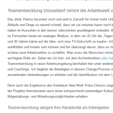
Teamentwicklung Düsseldorf nimmt die Arbeitswelt v
Das dritte Thema fasziniert mich und wird in Zukunft für immer mehr Un
Abläufe und Dinge so rasend schnell, dass wir sie mitunter kaum noch 
haben ihr Aussehen in den letzten Jahrzehnten grundlegend verändert. 
ist Fernsehen heute ein analoges Medium, in dem um 20 Uhr die „Tages
und 30 Jahren käme auf die Idee, sich eine TV-Zeitschrift zu kaufen. I
wohlfühlen und kreativ sein können und bin überzeugt davon, dass es ni
schöne neue Arbeitswelten zu schaffen. Man muss die Menschen mitne
wichtigere Rolle ein. Daher bin ich froh, mit dem Architekturbüro „
bkp ko
Teamentwicklung in neuer Arbeitsumgebung beinhaltet hier unter andere
und Coachings. Ich begleite die Beteiligten in diesem Change-Prozess mi
anstehenden Veränderungen zu erhöhen und die Identifikation mit dem 
Denn auch die Ergebnisse des Kienbaum New Work Pulse Checks zeigen
der Projekte thematisieren auch einen entsprechend notwendigen Kultur
Mitgestaltungs- und Mitwirkungsmöglichkeiten erhalten.
Teamentwicklung steigert Ihre Attraktivität als Arbeitgeber