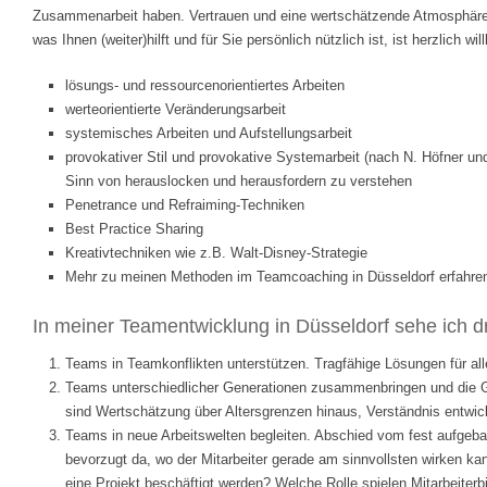
Zusammenarbeit haben. Vertrauen und eine wertschätzende Atmosphäre s
was Ihnen (weiter)hilft und für Sie persönlich nützlich ist, ist herzlich 
lösungs- und ressourcenorientiertes Arbeiten
werteorientierte Veränderungsarbeit
systemisches Arbeiten und Aufstellungsarbeit
provokativer Stil und provokative Systemarbeit (nach N. Höfner und 
Sinn von herauslocken und herausfordern zu verstehen
Penetrance und Refraiming-Techniken
Best Practice Sharing
Kreativtechniken wie z.B. Walt-Disney-Strategie
Mehr zu meinen Methoden im Teamcoaching in Düsseldorf erfahre
In meiner Teamentwicklung in Düsseldorf sehe ich d
Teams in Teamkonflikten unterstützen. Tragfähige Lösungen für all
Teams unterschiedlicher Generationen zusammenbringen und die Gen
sind Wertschätzung über Altersgrenzen hinaus, Verständnis entwic
Teams in neue Arbeitswelten begleiten. Abschied vom fest aufgeba
bevorzugt da, wo der Mitarbeiter gerade am sinnvollsten wirken k
eine Projekt beschäftigt werden? Welche Rolle spielen Mitarbeite