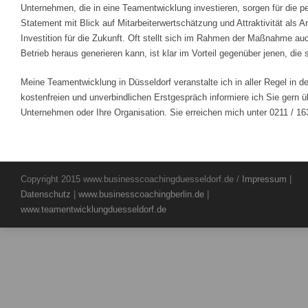
Unternehmen, die in eine Teamentwicklung investieren, sorgen für die pe
Statement mit Blick auf Mitarbeiterwertschätzung und Attraktivität als 
Investition für die Zukunft. Oft stellt sich im Rahmen der Maßnahme a
Betrieb heraus generieren kann, ist klar im Vorteil gegenüber jenen, d
Meine Teamentwicklung in Düsseldorf veranstalte ich in aller Regel in
kostenfreien und unverbindlichen Erstgespräch informiere ich Sie gern ü
Unternehmen oder Ihre Organisation. Sie erreichen mich unter 0211 / 16
Copyright 2015 www.businesscoachingduesseldorf.de /
Impressum
|
Datenschutz
|
www.businesscoachingberlin.de
|
www.teamentwicklungduesseldorf.de