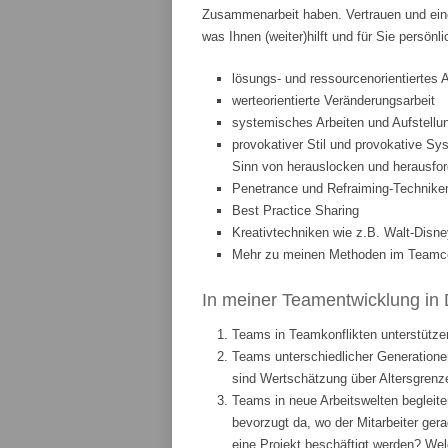
Zusammenarbeit haben. Vertrauen und eine
was Ihnen (weiter)hilft und für Sie persönl
lösungs- und ressourcenorientiertes 
werteorientierte Veränderungsarbeit
systemisches Arbeiten und Aufstellun
provokativer Stil und provokative Sys
Sinn von herauslocken und herausfor
Penetrance und Refraiming-Technike
Best Practice Sharing
Kreativtechniken wie z.B. Walt-Disne
Mehr zu meinen Methoden im Teamcoa
In meiner Teamentwicklung in 
Teams in Teamkonflikten unterstützen
Teams unterschiedlicher Generationen
sind Wertschätzung über Altersgrenze
Teams in neue Arbeitswelten begleite
bevorzugt da, wo der Mitarbeiter ge
eine Projekt beschäftigt werden? We