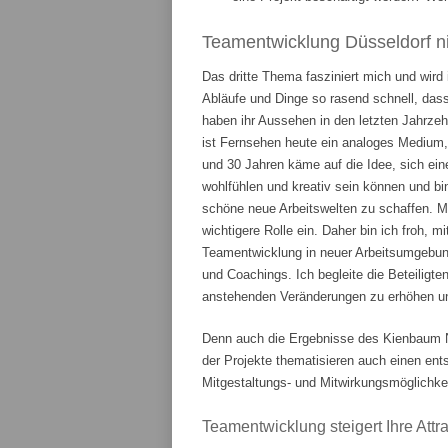
Teamentwicklung Düsseldorf ni
Das dritte Thema fasziniert mich und wird
Abläufe und Dinge so rasend schnell, das
haben ihr Aussehen in den letzten Jahrze
ist Fernsehen heute ein analoges Medium,
und 30 Jahren käme auf die Idee, sich ein
wohlfühlen und kreativ sein können und bi
schöne neue Arbeitswelten zu schaffen. 
wichtigere Rolle ein. Daher bin ich froh, m
Teamentwicklung in neuer Arbeitsumgebung
und Coachings. Ich begleite die Beteiligte
anstehenden Veränderungen zu erhöhen und
Denn auch die Ergebnisse des Kienbaum N
der Projekte thematisieren auch einen en
Mitgestaltungs- und Mitwirkungsmöglichkei
Teamentwicklung steigert Ihre Attrak