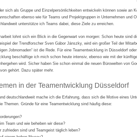
der sich als Gruppe und Einzelpersönlichkeiten entwickeln können sowie an 
tmannschaften ebenso wie für Teams und Projektgruppen in Unternehmen und Org
landweit unterstütze ich Teams dabei, diese Ziele zu erreichen.
beit lohnt sich ein Blick in die Gegenwart von morgen: Schon heute sind di
ispiel der Trendforscher Sven Gábor Jánszky, wird ein großer Teil der Mitarbe
lligen Jobnomaden“ ist die Rede. Für eine Teamentwicklung in Düsseldorf ode
klung beschäftige ich mich schon heute intensiv, ebenso wie mit der künftige
nhergehen wird. Sicher haben Sie schon einmal die neuen Bürowelten von Go
von gehört. Dazu später mehr.
emen in der Teamentwicklung Düsseldorf
und deutschlandweit mache ich die Erfahrung, dass sich die Motive eines Un
ie Themen. Gründe für eine Teamentwicklung sind häufig diese:
forderungen?
 im Team und wie beheben wir diese?
er zufrieden sind und Teamgeist täglich leben?
 auf einem hohen Niveau?