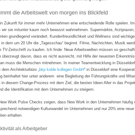
mmt die Arbeitswelt von morgen ins Blickfeld
 in Zukunft für immer mehr Unternehmen eine entscheidende Rolle spielen. Im
s wir sie mitunter kaum noch bewusst wahrnehmen. Supermärkte, Arztpraxen, B
hnten grundlegend verändert. Kundenfreundlichkeit und Wellness sind wichti
 in dem um 20 Uhr die „Tagesschau“ beginnt. Filme, Nachrichten, Musik wer
e TV-Zeitschrift zu kaufen. Ich finde: Neue Arbeitswelten müssen so geschaf
n überzeugt davon, dass es nicht ausreicht, mit Hilfe der neuesten Erkenntni
Man muss die Menschen mitnehmen. In meiner Teamentwicklung in Düsseldorf
it dem Architekturbüro „
bkp kolde kollegen GmbH
“ in Düsseldorf eine Koopera
 beinhaltet hier unter anderem eine Begleitung der Führungskräfte und Mita
n in diesem Change-Prozess mit dem Ziel, die besten Ideen Aller in das Projek
 die Identifikation mit dem Unternehmen zu steigern.
ew Work Pulse Checks zeigen, dass New Work in den Unternehmen häufig nu
tsprechend notwendigen Kulturwandel im Unternehmen und nur 20% eine neue F
ten erhalten.
tivität als Arbeitgeber