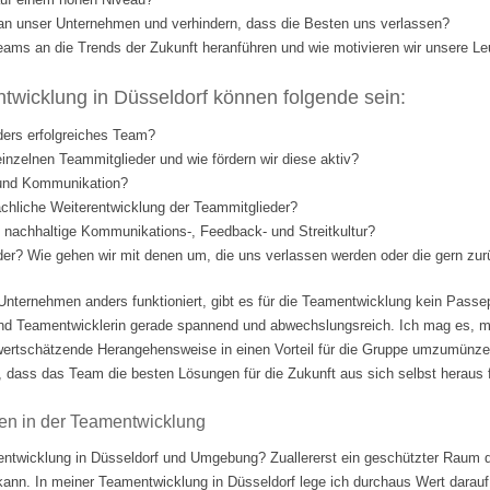
l an unser Unternehmen und verhindern, dass die Besten uns verlassen?
eams an die Trends der Zukunft heranführen und wie motivieren wir unsere Le
wicklung in Düsseldorf können folgende sein:
ders erfolgreiches Team?
einzelnen Teammitglieder und wie fördern wir diese aktiv?
 und Kommunikation?
fachliche Weiterentwicklung der Teammitglieder?
nd nachhaltige Kommunikations-, Feedback- und Streitkultur?
eder? Wie gehen wir mit denen um, die uns verlassen werden oder die gern 
Unternehmen anders funktioniert, gibt es für die Teamentwicklung kein Passep
nd Teamentwicklerin gerade spannend und abwechslungsreich. Ich mag es, m
ertschätzende Herangehensweise in einen Vorteil für die Gruppe umzumünzen.
 dass das Team die besten Lösungen für die Zukunft aus sich selbst heraus fi
en in der Teamentwicklung
ntwicklung in Düsseldorf und Umgebung? Zuallererst ein geschützter Raum d
 kann. In meiner Teamentwicklung in Düsseldorf lege ich durchaus Wert darauf