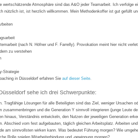
 wertschätzende Atmosphäre sind das A&O jeder Teamarbeit. Ich verfolge ei
ich nützlich ist, ist herzlich willkommen. Mein Methodenkoffer ist gut gefüllt 
Arbeiten
gsarbeit
temarbeit (nach N. Höfner und F. Farrelly). Provokation meint hier nicht verle
dern zu verstehen
n
y-Strategie
ching in Düsseldorf erfahren Sie
auf dieser Seite
.
Düsseldorf sehe ich drei Schwerpunkte:
. Tragfähige Lösungen für alle Beteiligten sind das Ziel, weniger Ursachen o
 zusammenbringen und die Generation Y sinnvoll integrieren (junge Leute de
n hinaus, Verständnis entwickeln, den Nutzen der jeweiligen Generation erk
n. Abschied vom fest aufgebauten, täglich gleichen Arbeitsplatz. Arbeiten 
rade am sinnvollsten wirken kann. Was bedeutet Führung morgen? Wie umgehen
lche Rolle spielen Mitarbeiterbindung und -gewinnung morgen?