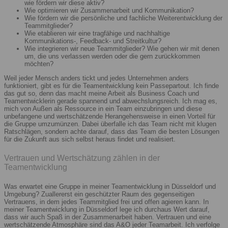
wie fördern wir diese aktiv?
Wie optimieren wir Zusammenarbeit und Kommunikation?
Wie fördern wir die persönliche und fachliche Weiterentwicklung der
Teammitglieder?
Wie etablieren wir eine tragfähige und nachhaltige
Kommunikations-, Feedback- und Streitkultur?
Wie integrieren wir neue Teammitglieder? Wie gehen wir mit denen
um, die uns verlassen werden oder die gern zurückkommen
möchten?
Weil jeder Mensch anders tickt und jedes Unternehmen anders
funktioniert, gibt es für die Teamentwicklung kein Passepartout. Ich finde
das gut so, denn das macht meine Arbeit als Business Coach und
Teamentwicklerin gerade spannend und abwechslungsreich. Ich mag es,
mich von Außen als Ressource in ein Team einzubringen und diese
unbefangene und wertschätzende Herangehensweise in einen Vorteil für
die Gruppe umzumünzen. Dabei überfalle ich das Team nicht mit klugen
Ratschlägen, sondern achte darauf, dass das Team die besten Lösungen
für die Zukunft aus sich selbst heraus findet und realisiert.
Vertrauen und Wertschätzung zählen in der
Teamentwicklung
Was erwartet eine Gruppe in meiner Teamentwicklung in Düsseldorf und
Umgebung? Zuallererst ein geschützter Raum des gegenseitigen
Vertrauens, in dem jedes Teammitglied frei und offen agieren kann. In
meiner Teamentwicklung in Düsseldorf lege ich durchaus Wert darauf,
dass wir auch Spaß in der Zusammenarbeit haben. Vertrauen und eine
wertschätzende Atmosphäre sind das A&O jeder Teamarbeit. Ich verfolge