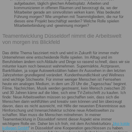
aufgebauten, täglich gleichen Arbeitsplatz. Arbeiten und
kommunizieren in offenen Räumen und bevorzugt da, wo der
Mitarbeiter gerade am sinnvollsten wirken kann. Was bedeutet
Führung morgen? Wie umgehen mit Teammitgliedern, die nur für
dieses eine Projekt beschäftigt werden? Welche Rolle spielen
Mitarbeiterbindung und -gewinnung morgen?
Teamentwicklung Düsseldorf nimmt die Arbeitswelt
von morgen ins Blickfeld
Das dritte Thema fasziniert mich und wird in Zukunft für immer mehr
Unternehmen eine entscheidende Rolle spielen. Im Alltag und im
Berufsleben ändern sich Abläufe und Dinge so rasend schnell, dass wir sie
mitunter kaum noch bewusst wahrnehmen. Supermärkte, Arztpraxen,
Bankfilialen, ja sogar Autowerkstätten haben ihr Aussehen in den letzten
Jahrzehnten grundlegend verändert. Kundenfreundlichkeit und Wellness
sind wichtige Stichworte. Für immer weniger Menschen ist Fernsehen
heute ein analoges Medium, in dem um 20 Uhr die „Tagesschau“ beginnt.
Filme, Nachrichten, Musik werden gestreamt, kein Mensch zwischen 20
und 30 Jahren käme auf die Idee, sich eine TV-Zeitschrift zu kaufen. Ich
finde: Neue Arbeitswelten müssen so geschaffen sein, dass sich die
Menschen darin wohlfühlen und kreativ sein können und bin überzeugt
davon, dass es nicht ausreicht, mit Hilfe der neuesten Erkenntnisse aus
Hirnforschung und Innenarchitektur schöne neue Arbeitswelten zu
schaffen. Man muss die Menschen mitnehmen. In meiner
Teamentwicklung in Düsseldorf nimmt dieser Aspekt eine immer
wichtigere Rolle ein. Daher bin ich froh, mit dem Architekturbüro „
bkp kolde
kollegen GmbH
“ in Düsseldorf eine Kooperation geschlossen zu haben.