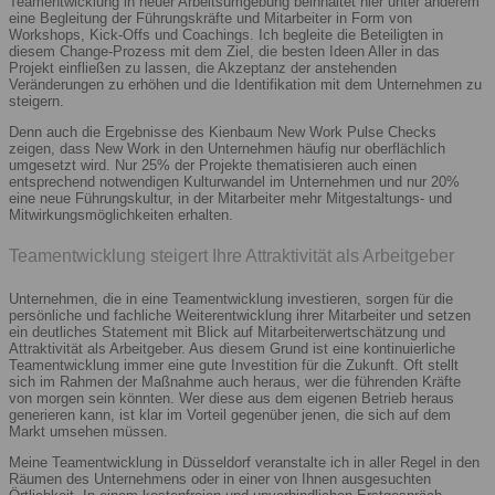
Teamentwicklung in neuer Arbeitsumgebung beinhaltet hier unter anderem
eine Begleitung der Führungskräfte und Mitarbeiter in Form von
Workshops, Kick-Offs und Coachings. Ich begleite die Beteiligten in
diesem Change-Prozess mit dem Ziel, die besten Ideen Aller in das
Projekt einfließen zu lassen, die Akzeptanz der anstehenden
Veränderungen zu erhöhen und die Identifikation mit dem Unternehmen zu
steigern.
Denn auch die Ergebnisse des Kienbaum New Work Pulse Checks
zeigen, dass New Work in den Unternehmen häufig nur oberflächlich
umgesetzt wird. Nur 25% der Projekte thematisieren auch einen
entsprechend notwendigen Kulturwandel im Unternehmen und nur 20%
eine neue Führungskultur, in der Mitarbeiter mehr Mitgestaltungs- und
Mitwirkungsmöglichkeiten erhalten.
Teamentwicklung steigert Ihre Attraktivität als Arbeitgeber
Unternehmen, die in eine Teamentwicklung investieren, sorgen für die
persönliche und fachliche Weiterentwicklung ihrer Mitarbeiter und setzen
ein deutliches Statement mit Blick auf Mitarbeiterwertschätzung und
Attraktivität als Arbeitgeber. Aus diesem Grund ist eine kontinuierliche
Teamentwicklung immer eine gute Investition für die Zukunft. Oft stellt
sich im Rahmen der Maßnahme auch heraus, wer die führenden Kräfte
von morgen sein könnten. Wer diese aus dem eigenen Betrieb heraus
generieren kann, ist klar im Vorteil gegenüber jenen, die sich auf dem
Markt umsehen müssen.
Meine Teamentwicklung in Düsseldorf veranstalte ich in aller Regel in den
Räumen des Unternehmens oder in einer von Ihnen ausgesuchten