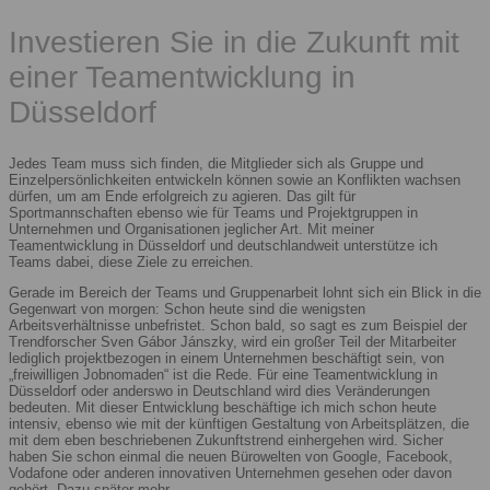
Investieren Sie in die Zukunft mit
einer Teamentwicklung in
Düsseldorf
Jedes Team muss sich finden, die Mitglieder sich als Gruppe und
Einzelpersönlichkeiten entwickeln können sowie an Konflikten wachsen
dürfen, um am Ende erfolgreich zu agieren. Das gilt für
Sportmannschaften ebenso wie für Teams und Projektgruppen in
Unternehmen und Organisationen jeglicher Art. Mit meiner
Teamentwicklung in Düsseldorf und deutschlandweit unterstütze ich
Teams dabei, diese Ziele zu erreichen.
Gerade im Bereich der Teams und Gruppenarbeit lohnt sich ein Blick in die
Gegenwart von morgen: Schon heute sind die wenigsten
Arbeitsverhältnisse unbefristet. Schon bald, so sagt es zum Beispiel der
Trendforscher Sven Gábor Jánszky, wird ein großer Teil der Mitarbeiter
lediglich projektbezogen in einem Unternehmen beschäftigt sein, von
„freiwilligen Jobnomaden“ ist die Rede. Für eine Teamentwicklung in
Düsseldorf oder anderswo in Deutschland wird dies Veränderungen
bedeuten. Mit dieser Entwicklung beschäftige ich mich schon heute
intensiv, ebenso wie mit der künftigen Gestaltung von Arbeitsplätzen, die
mit dem eben beschriebenen Zukunftstrend einhergehen wird. Sicher
haben Sie schon einmal die neuen Bürowelten von Google, Facebook,
Vodafone oder anderen innovativen Unternehmen gesehen oder davon
gehört. Dazu später mehr.