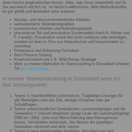
einen höchst pragmatischen Ansatz: Alles, was Ihnen (weiter)hilft und für
Sie persönlich nützlich ist, ist herzlich willkommen. Mein Methodenkoffer
ist gut gefüllt und beinhaltet unter anderem
lösungs- und ressourcenorientiertes Arbeiten
werteorientierte Veränderungsarbeit
systemisches Arbeiten und Aufstellungsarbeit
provokativer Stil und provokative Systemarbeit (nach N. Höfner und
F. Farrelly). Provokation meint hier nicht verletzen oder beleidigen,
sondern ist eher im Sinn von herauslocken und herausfordern zu
verstehen
Penetrance und Refraiming-Techniken
Best Practice Sharing
Kreativtechniken wie z.B. Walt-Disney-Strategie
Mehr zu meinen Methoden im Teamcoaching in Düsseldorf erfahren
Sie
auf dieser Seite
.
In meiner Teamentwicklung in Düsseldorf sehe ich
drei Schwerpunkte:
Teams in Teamkonflikten unterstützen. Tragfähige Lösungen für
alle Beteiligten sind das Ziel, weniger Ursachen oder gar
Schuldfragen.
Teams unterschiedlicher Generationen zusammenbringen und die
Generation Y sinnvoll integrieren (junge Leute der Geburtsjahrgänge
1980 bis 1995). Ziele sind Wertschätzung über Altersgrenzen
hinaus, Verständnis entwickeln, den Nutzen der jeweiligen
Generation erkennen und aktiv nutzen
Teams in neue Arbeitswelten begleiten. Abschied vom fest