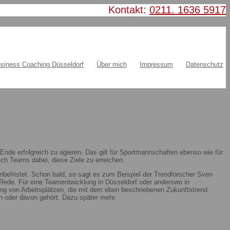
Kontakt:
0211. 1636 5917
siness Coaching Düsseldorf
Über mich
Impressum
Datenschutz
nde erfolgreich zu agieren. Das gilt für Sportmannschaften ebenso wie für
ch Teams dabei, diese Ziele zu erreichen.
nbefristet. Schon bald, so sagt es zum Beispiel der Trendforscher Sven
ie Rede. Für eine Teamentwicklung in Düsseldorf oder anderswo in
ung von Arbeitsplätzen, die mit dem eben beschriebenen Zukunftstrend
 oder davon gehört. Dazu später mehr.