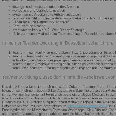
lösungs- und ressourcenorientiertes Arbeiten
werteorientierte Veränderungsarbeit
systemisches Arbeiten und Aufstellungsarbeit
provokativer Stil und provokative Systemarbeit (nach N. Höfner und F
Penetrance und Refraiming-Techniken
Best Practice Sharing
Kreativtechniken wie z.B. Walt-Disney-Strategie
Mehr zu meinen Methoden im Teamcoaching in Düsseldorf erfahren 
In meiner Teamentwicklung in Düsseldorf sehe ich dre
Teams in Teamkonflikten unterstützen. Tragfähige Lösungen für alle B
Teams unterschiedlicher Generationen zusammenbringen und die Gener
entwickeln, den Nutzen der jeweiligen Generation erkennen und aktiv
Teams in neue Arbeitswelten begleiten. Abschied vom fest aufgebaute
kann. Was bedeutet Führung morgen? Wie umgehen mit Teammitglieder
Teamentwicklung Düsseldorf nimmt die Arbeitswelt von 
Das dritte Thema fasziniert mich und wird in Zukunft für immer mehr Unter
bewusst wahrnehmen. Supermärkte, Arztpraxen, Bankfilialen, ja sogar Autow
immer weniger Menschen ist Fernsehen heute ein analoges Medium, in dem 
eine TV-Zeitschrift zu kaufen. Ich finde: Neue Arbeitswelten müssen so ges
Erkenntnisse aus Hirnforschung und Innenarchitektur schöne neue Arbeitsw
Daher bin ich froh, mit dem Architekturbüro „
bkp kolde kollegen GmbH
“ in 
Führungskräfte und Mitarbeiter in Form von Workshops, Kick-Offs und Coachi
anstehenden Veränderungen zu erhöhen und die Identifikation mit dem Unte