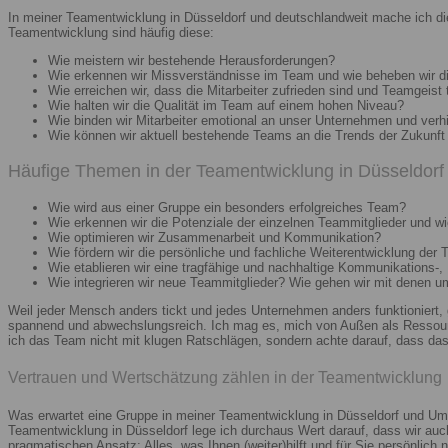
In meiner Teamentwicklung in Düsseldorf und deutschlandweit mache ich di
Teamentwicklung sind häufig diese:
Wie meistern wir bestehende Herausforderungen?
Wie erkennen wir Missverständnisse im Team und wie beheben wir d
Wie erreichen wir, dass die Mitarbeiter zufrieden sind und Teamgeist 
Wie halten wir die Qualität im Team auf einem hohen Niveau?
Wie binden wir Mitarbeiter emotional an unser Unternehmen und verh
Wie können wir aktuell bestehende Teams an die Trends der Zukunft 
Häufige Themen in der Teamentwicklung in Düsseldorf 
Wie wird aus einer Gruppe ein besonders erfolgreiches Team?
Wie erkennen wir die Potenziale der einzelnen Teammitglieder und wie
Wie optimieren wir Zusammenarbeit und Kommunikation?
Wie fördern wir die persönliche und fachliche Weiterentwicklung der 
Wie etablieren wir eine tragfähige und nachhaltige Kommunikations-,
Wie integrieren wir neue Teammitglieder? Wie gehen wir mit denen 
Weil jeder Mensch anders tickt und jedes Unternehmen anders funktioniert,
spannend und abwechslungsreich. Ich mag es, mich von Außen als Ressourc
ich das Team nicht mit klugen Ratschlägen, sondern achte darauf, dass das 
Vertrauen und Wertschätzung zählen in der Teamentwicklung
Was erwartet eine Gruppe in meiner Teamentwicklung in Düsseldorf und Umg
Teamentwicklung in Düsseldorf lege ich durchaus Wert darauf, dass wir au
pragmatischen Ansatz: Alles, was Ihnen (weiter)hilft und für Sie persönlich n