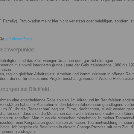
. Farrelly). Provokation meint hier nicht verletzen oder beleidigen, sondern 
Sie
auf dieser Seite
.
i Schwerpunkte:
eteiligten sind das Ziel, weniger Ursachen oder gar Schuldfragen.
ation Y sinnvoll integrieren (junge Leute der Geburtsjahrgänge 1980 bis 199
 nutzen
n, täglich gleichen Arbeitsplatz. Arbeiten und kommunizieren in offenen Räu
n, die nur für dieses eine Projekt beschäftigt werden? Welche Rolle spiele
morgen ins Blickfeld
nehmen eine entscheidende Rolle spielen. Im Alltag und im Berufsleben ändern
erkstätten haben ihr Aussehen in den letzten Jahrzehnten grundlegend veränd
um 20 Uhr die „Tagesschau“ beginnt. Filme, Nachrichten, Musik werden gest
chaffen sein, dass sich die Menschen darin wohlfühlen und kreativ sein könne
elten zu schaffen. Man muss die Menschen mitnehmen. In meiner Teamentwick
Düsseldorf eine Kooperation geschlossen zu haben. Teamentwicklung in neuer 
ngs. Ich begleite die Beteiligten in diesem Change-Prozess mit dem Ziel, die
rnehmen zu steigern.