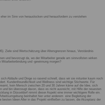
ist eher im Sinn von herauslocken und herausfordern zu verstehen
5). Ziele sind Wertschätzung über Altersgrenzen hinaus, Verständnis
men und bevorzugt da, wo der Mitarbeiter gerade am sinnvollsten wirken
n Mitarbeiterbindung und -gewinnung morgen?
 sich Abläufe und Dinge so rasend schnell, dass wir sie mitunter kaum noch
ert. Kundenfreundlichkeit und Wellness sind wichtige Stichworte. Für
reamt, kein Mensch zwischen 20 und 30 Jahren käme auf die Idee, sich
n und bin überzeugt davon, dass es nicht ausreicht, mit Hilfe der neuesten
lung in Düsseldorf nimmt dieser Aspekt eine immer wichtigere Rolle ein.
Arbeitsumgebung beinhaltet hier unter anderem eine Begleitung der
 besten Ideen Aller in das Projekt einfließen zu lassen, die Akzeptanz der