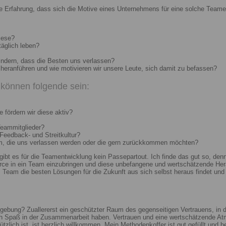
e Erfahrung, dass sich die Motive eines Unternehmens für eine solche Teame
iese?
täglich leben?
indern, dass die Besten uns verlassen?
heranführen und wie motivieren wir unsere Leute, sich damit zu befassen?
können folgende sein:
 fördern wir diese aktiv?
Teammitglieder?
 Feedback- und Streitkultur?
um, die uns verlassen werden oder die gern zurückkommen möchten?
 gibt es für die Teamentwicklung kein Passepartout. Ich finde das gut so, d
e in ein Team einzubringen und diese unbefangene und wertschätzende Hera
Team die besten Lösungen für die Zukunft aus sich selbst heraus findet und r
ebung? Zuallererst ein geschützter Raum des gegenseitigen Vertrauens, in de
ch Spaß in der Zusammenarbeit haben. Vertrauen und eine wertschätzende At
ützlich ist, ist herzlich willkommen. Mein Methodenkoffer ist gut gefüllt und 