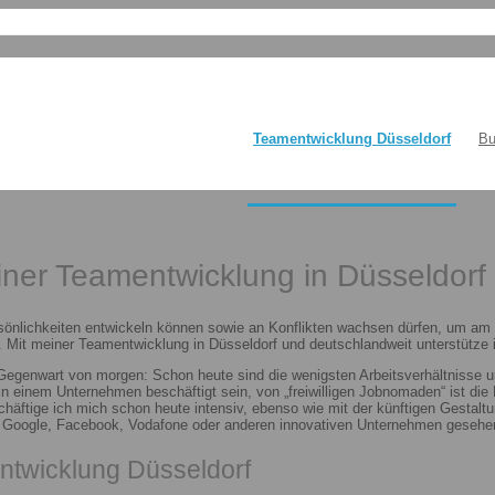
Teamentwicklung Düsseldorf
Bu
einer Teamentwicklung in Düsseldorf
sönlichkeiten entwickeln können sowie an Konflikten wachsen dürfen, um am E
 Mit meiner Teamentwicklung in Düsseldorf und deutschlandweit unterstütze i
 Gegenwart von morgen: Schon heute sind die wenigsten Arbeitsverhältnisse u
n in einem Unternehmen beschäftigt sein, von „freiwilligen Jobnomaden“ ist d
häftige ich mich schon heute intensiv, ebenso wie mit der künftigen Gestalt
n Google, Facebook, Vodafone oder anderen innovativen Unternehmen gesehen
ntwicklung Düsseldorf