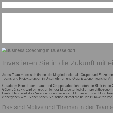
Investieren Sie in die Zukunft mit 
Jedes Team muss sich finden, die Mitglieder sich als Gruppe und Einzelper
Teams und Projektgruppen in Unternehmen und Organisationen jeglicher Art.
Gerade im Bereich der Teams und Gruppenarbeit lohnt sich ein Blick in die
Gábor Jánszky, wird ein großer Teil der Mitarbeiter lediglich projektbezoge
Deutschland wird dies Veränderungen bedeuten. Mit dieser Entwicklung besc
einhergehen wird. Sicher haben Sie schon einmal die neuen Bürowelten vo
Das sind Motive und Themen in der Teame