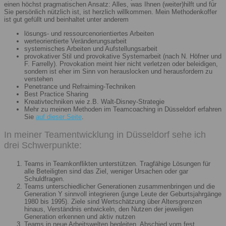
einen höchst pragmatischen Ansatz: Alles, was Ihnen (weiter)hilft und für
Sie persönlich nützlich ist, ist herzlich willkommen. Mein Methodenkoffer
ist gut gefüllt und beinhaltet unter anderem
lösungs- und ressourcenorientiertes Arbeiten
werteorientierte Veränderungsarbeit
systemisches Arbeiten und Aufstellungsarbeit
provokativer Stil und provokative Systemarbeit (nach N. Höfner und
F. Farrelly). Provokation meint hier nicht verletzen oder beleidigen,
sondern ist eher im Sinn von herauslocken und herausfordern zu
verstehen
Penetrance und Refraiming-Techniken
Best Practice Sharing
Kreativtechniken wie z.B. Walt-Disney-Strategie
Mehr zu meinen Methoden im Teamcoaching in Düsseldorf erfahren
Sie
auf dieser Seite
.
In meiner Teamentwicklung in Düsseldorf sehe ich
drei Schwerpunkte:
Teams in Teamkonflikten unterstützen. Tragfähige Lösungen für
alle Beteiligten sind das Ziel, weniger Ursachen oder gar
Schuldfragen.
Teams unterschiedlicher Generationen zusammenbringen und die
Generation Y sinnvoll integrieren (junge Leute der Geburtsjahrgänge
1980 bis 1995). Ziele sind Wertschätzung über Altersgrenzen
hinaus, Verständnis entwickeln, den Nutzen der jeweiligen
Generation erkennen und aktiv nutzen
Teams in neue Arbeitswelten begleiten. Abschied vom fest