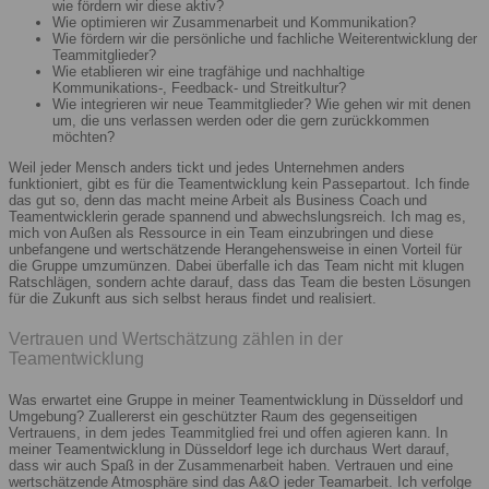
wie fördern wir diese aktiv?
Wie optimieren wir Zusammenarbeit und Kommunikation?
Wie fördern wir die persönliche und fachliche Weiterentwicklung der
Teammitglieder?
Wie etablieren wir eine tragfähige und nachhaltige
Kommunikations-, Feedback- und Streitkultur?
Wie integrieren wir neue Teammitglieder? Wie gehen wir mit denen
um, die uns verlassen werden oder die gern zurückkommen
möchten?
Weil jeder Mensch anders tickt und jedes Unternehmen anders
funktioniert, gibt es für die Teamentwicklung kein Passepartout. Ich finde
das gut so, denn das macht meine Arbeit als Business Coach und
Teamentwicklerin gerade spannend und abwechslungsreich. Ich mag es,
mich von Außen als Ressource in ein Team einzubringen und diese
unbefangene und wertschätzende Herangehensweise in einen Vorteil für
die Gruppe umzumünzen. Dabei überfalle ich das Team nicht mit klugen
Ratschlägen, sondern achte darauf, dass das Team die besten Lösungen
für die Zukunft aus sich selbst heraus findet und realisiert.
Vertrauen und Wertschätzung zählen in der
Teamentwicklung
Was erwartet eine Gruppe in meiner Teamentwicklung in Düsseldorf und
Umgebung? Zuallererst ein geschützter Raum des gegenseitigen
Vertrauens, in dem jedes Teammitglied frei und offen agieren kann. In
meiner Teamentwicklung in Düsseldorf lege ich durchaus Wert darauf,
dass wir auch Spaß in der Zusammenarbeit haben. Vertrauen und eine
wertschätzende Atmosphäre sind das A&O jeder Teamarbeit. Ich verfolge