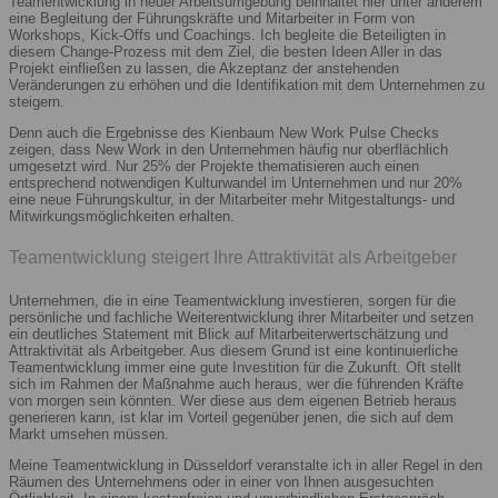
Teamentwicklung in neuer Arbeitsumgebung beinhaltet hier unter anderem
eine Begleitung der Führungskräfte und Mitarbeiter in Form von
Workshops, Kick-Offs und Coachings. Ich begleite die Beteiligten in
diesem Change-Prozess mit dem Ziel, die besten Ideen Aller in das
Projekt einfließen zu lassen, die Akzeptanz der anstehenden
Veränderungen zu erhöhen und die Identifikation mit dem Unternehmen zu
steigern.
Denn auch die Ergebnisse des Kienbaum New Work Pulse Checks
zeigen, dass New Work in den Unternehmen häufig nur oberflächlich
umgesetzt wird. Nur 25% der Projekte thematisieren auch einen
entsprechend notwendigen Kulturwandel im Unternehmen und nur 20%
eine neue Führungskultur, in der Mitarbeiter mehr Mitgestaltungs- und
Mitwirkungsmöglichkeiten erhalten.
Teamentwicklung steigert Ihre Attraktivität als Arbeitgeber
Unternehmen, die in eine Teamentwicklung investieren, sorgen für die
persönliche und fachliche Weiterentwicklung ihrer Mitarbeiter und setzen
ein deutliches Statement mit Blick auf Mitarbeiterwertschätzung und
Attraktivität als Arbeitgeber. Aus diesem Grund ist eine kontinuierliche
Teamentwicklung immer eine gute Investition für die Zukunft. Oft stellt
sich im Rahmen der Maßnahme auch heraus, wer die führenden Kräfte
von morgen sein könnten. Wer diese aus dem eigenen Betrieb heraus
generieren kann, ist klar im Vorteil gegenüber jenen, die sich auf dem
Markt umsehen müssen.
Meine Teamentwicklung in Düsseldorf veranstalte ich in aller Regel in den
Räumen des Unternehmens oder in einer von Ihnen ausgesuchten