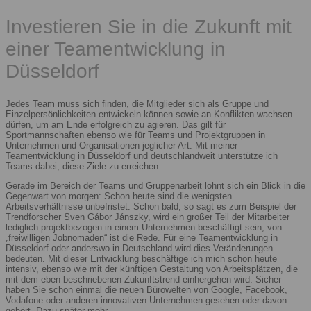
Investieren Sie in die Zukunft mit
einer Teamentwicklung in
Düsseldorf
Jedes Team muss sich finden, die Mitglieder sich als Gruppe und
Einzelpersönlichkeiten entwickeln können sowie an Konflikten wachsen
dürfen, um am Ende erfolgreich zu agieren. Das gilt für
Sportmannschaften ebenso wie für Teams und Projektgruppen in
Unternehmen und Organisationen jeglicher Art. Mit meiner
Teamentwicklung in Düsseldorf und deutschlandweit unterstütze ich
Teams dabei, diese Ziele zu erreichen.
Gerade im Bereich der Teams und Gruppenarbeit lohnt sich ein Blick in die
Gegenwart von morgen: Schon heute sind die wenigsten
Arbeitsverhältnisse unbefristet. Schon bald, so sagt es zum Beispiel der
Trendforscher Sven Gábor Jánszky, wird ein großer Teil der Mitarbeiter
lediglich projektbezogen in einem Unternehmen beschäftigt sein, von
„freiwilligen Jobnomaden“ ist die Rede. Für eine Teamentwicklung in
Düsseldorf oder anderswo in Deutschland wird dies Veränderungen
bedeuten. Mit dieser Entwicklung beschäftige ich mich schon heute
intensiv, ebenso wie mit der künftigen Gestaltung von Arbeitsplätzen, die
mit dem eben beschriebenen Zukunftstrend einhergehen wird. Sicher
haben Sie schon einmal die neuen Bürowelten von Google, Facebook,
Vodafone oder anderen innovativen Unternehmen gesehen oder davon
gehört. Dazu später mehr.