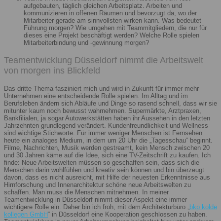
aufgebauten, täglich gleichen Arbeitsplatz. Arbeiten und
kommunizieren in offenen Räumen und bevorzugt da, wo der
Mitarbeiter gerade am sinnvollsten wirken kann. Was bedeutet
Führung morgen? Wie umgehen mit Teammitgliedern, die nur für
dieses eine Projekt beschäftigt werden? Welche Rolle spielen
Mitarbeiterbindung und -gewinnung morgen?
Teamentwicklung Düsseldorf nimmt die Arbeitswelt
von morgen ins Blickfeld
Das dritte Thema fasziniert mich und wird in Zukunft für immer mehr
Unternehmen eine entscheidende Rolle spielen. Im Alltag und im
Berufsleben ändern sich Abläufe und Dinge so rasend schnell, dass wir sie
mitunter kaum noch bewusst wahrnehmen. Supermärkte, Arztpraxen,
Bankfilialen, ja sogar Autowerkstätten haben ihr Aussehen in den letzten
Jahrzehnten grundlegend verändert. Kundenfreundlichkeit und Wellness
sind wichtige Stichworte. Für immer weniger Menschen ist Fernsehen
heute ein analoges Medium, in dem um 20 Uhr die „Tagesschau“ beginnt.
Filme, Nachrichten, Musik werden gestreamt, kein Mensch zwischen 20
und 30 Jahren käme auf die Idee, sich eine TV-Zeitschrift zu kaufen. Ich
finde: Neue Arbeitswelten müssen so geschaffen sein, dass sich die
Menschen darin wohlfühlen und kreativ sein können und bin überzeugt
davon, dass es nicht ausreicht, mit Hilfe der neuesten Erkenntnisse aus
Hirnforschung und Innenarchitektur schöne neue Arbeitswelten zu
schaffen. Man muss die Menschen mitnehmen. In meiner
Teamentwicklung in Düsseldorf nimmt dieser Aspekt eine immer
wichtigere Rolle ein. Daher bin ich froh, mit dem Architekturbüro „
bkp kolde
kollegen GmbH
“ in Düsseldorf eine Kooperation geschlossen zu haben.