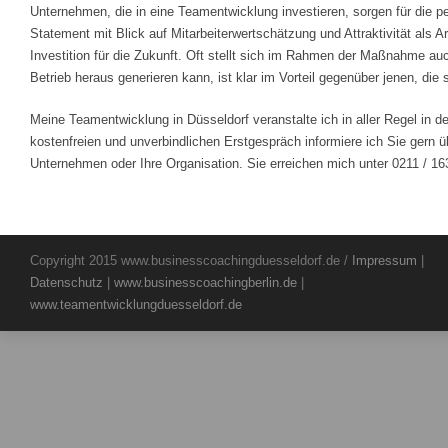
Unternehmen, die in eine Teamentwicklung investieren, sorgen für die pe
Statement mit Blick auf Mitarbeiterwertschätzung und Attraktivität als 
Investition für die Zukunft. Oft stellt sich im Rahmen der Maßnahme a
Betrieb heraus generieren kann, ist klar im Vorteil gegenüber jenen, d
Meine Teamentwicklung in Düsseldorf veranstalte ich in aller Regel in
kostenfreien und unverbindlichen Erstgespräch informiere ich Sie gern ü
Unternehmen oder Ihre Organisation. Sie erreichen mich unter 0211 / 16
Copyright 2015 www.businesscoachingduesseldorf.de /
Impressum
|
Datenschutz
|
www.businesscoachingberlin.de
|
www.teamentwicklungduesseldorf.de