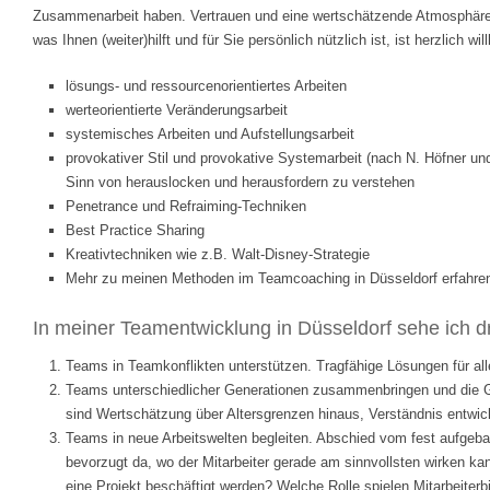
Zusammenarbeit haben. Vertrauen und eine wertschätzende Atmosphäre s
was Ihnen (weiter)hilft und für Sie persönlich nützlich ist, ist herzlich 
lösungs- und ressourcenorientiertes Arbeiten
werteorientierte Veränderungsarbeit
systemisches Arbeiten und Aufstellungsarbeit
provokativer Stil und provokative Systemarbeit (nach N. Höfner und 
Sinn von herauslocken und herausfordern zu verstehen
Penetrance und Refraiming-Techniken
Best Practice Sharing
Kreativtechniken wie z.B. Walt-Disney-Strategie
Mehr zu meinen Methoden im Teamcoaching in Düsseldorf erfahre
In meiner Teamentwicklung in Düsseldorf sehe ich d
Teams in Teamkonflikten unterstützen. Tragfähige Lösungen für all
Teams unterschiedlicher Generationen zusammenbringen und die Gen
sind Wertschätzung über Altersgrenzen hinaus, Verständnis entwic
Teams in neue Arbeitswelten begleiten. Abschied vom fest aufgeba
bevorzugt da, wo der Mitarbeiter gerade am sinnvollsten wirken k
eine Projekt beschäftigt werden? Welche Rolle spielen Mitarbeite