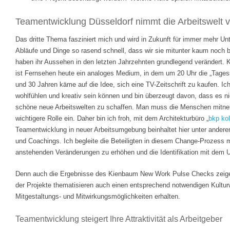
Teamentwicklung Düsseldorf nimmt die Arbeitswelt v
Das dritte Thema fasziniert mich und wird in Zukunft für immer mehr Un
Abläufe und Dinge so rasend schnell, dass wir sie mitunter kaum noch 
haben ihr Aussehen in den letzten Jahrzehnten grundlegend verändert. 
ist Fernsehen heute ein analoges Medium, in dem um 20 Uhr die „Tages
und 30 Jahren käme auf die Idee, sich eine TV-Zeitschrift zu kaufen. I
wohlfühlen und kreativ sein können und bin überzeugt davon, dass es ni
schöne neue Arbeitswelten zu schaffen. Man muss die Menschen mitne
wichtigere Rolle ein. Daher bin ich froh, mit dem Architekturbüro „
bkp ko
Teamentwicklung in neuer Arbeitsumgebung beinhaltet hier unter andere
und Coachings. Ich begleite die Beteiligten in diesem Change-Prozess mi
anstehenden Veränderungen zu erhöhen und die Identifikation mit dem 
Denn auch die Ergebnisse des Kienbaum New Work Pulse Checks zeigen
der Projekte thematisieren auch einen entsprechend notwendigen Kultur
Mitgestaltungs- und Mitwirkungsmöglichkeiten erhalten.
Teamentwicklung steigert Ihre Attraktivität als Arbeitgeber