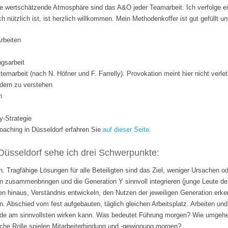
 wertschätzende Atmosphäre sind das A&O jeder Teamarbeit. Ich verfolge ei
ich nützlich ist, ist herzlich willkommen. Mein Methodenkoffer ist gut gefüllt 
Arbeiten
gsarbeit
temarbeit (nach N. Höfner und F. Farrelly). Provokation meint hier nicht verle
dern zu verstehen
n
y-Strategie
ching in Düsseldorf erfahren Sie
auf dieser Seite
.
Düsseldorf sehe ich drei Schwerpunkte:
. Tragfähige Lösungen für alle Beteiligten sind das Ziel, weniger Ursachen o
 zusammenbringen und die Generation Y sinnvoll integrieren (junge Leute de
n hinaus, Verständnis entwickeln, den Nutzen der jeweiligen Generation erk
n. Abschied vom fest aufgebauten, täglich gleichen Arbeitsplatz. Arbeiten 
rade am sinnvollsten wirken kann. Was bedeutet Führung morgen? Wie umgehen
lche Rolle spielen Mitarbeiterbindung und -gewinnung morgen?