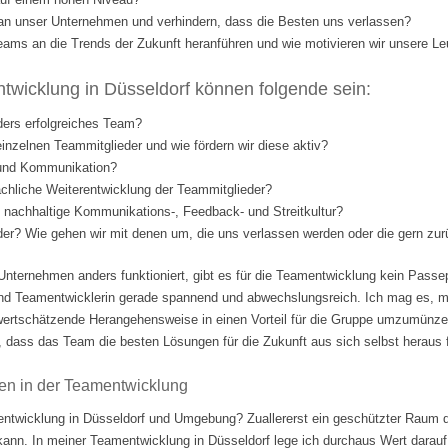
l an unser Unternehmen und verhindern, dass die Besten uns verlassen?
eams an die Trends der Zukunft heranführen und wie motivieren wir unsere Le
wicklung in Düsseldorf können folgende sein:
ders erfolgreiches Team?
einzelnen Teammitglieder und wie fördern wir diese aktiv?
 und Kommunikation?
fachliche Weiterentwicklung der Teammitglieder?
nd nachhaltige Kommunikations-, Feedback- und Streitkultur?
eder? Wie gehen wir mit denen um, die uns verlassen werden oder die gern 
Unternehmen anders funktioniert, gibt es für die Teamentwicklung kein Passep
nd Teamentwicklerin gerade spannend und abwechslungsreich. Ich mag es, m
ertschätzende Herangehensweise in einen Vorteil für die Gruppe umzumünzen.
 dass das Team die besten Lösungen für die Zukunft aus sich selbst heraus fi
en in der Teamentwicklung
ntwicklung in Düsseldorf und Umgebung? Zuallererst ein geschützter Raum d
 kann. In meiner Teamentwicklung in Düsseldorf lege ich durchaus Wert darauf