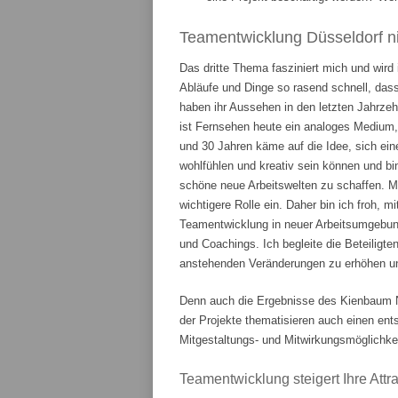
Teamentwicklung Düsseldorf ni
Das dritte Thema fasziniert mich und wird
Abläufe und Dinge so rasend schnell, das
haben ihr Aussehen in den letzten Jahrze
ist Fernsehen heute ein analoges Medium,
und 30 Jahren käme auf die Idee, sich ein
wohlfühlen und kreativ sein können und bi
schöne neue Arbeitswelten zu schaffen. 
wichtigere Rolle ein. Daher bin ich froh, m
Teamentwicklung in neuer Arbeitsumgebung
und Coachings. Ich begleite die Beteiligte
anstehenden Veränderungen zu erhöhen und
Denn auch die Ergebnisse des Kienbaum N
der Projekte thematisieren auch einen en
Mitgestaltungs- und Mitwirkungsmöglichkei
Teamentwicklung steigert Ihre Attrak