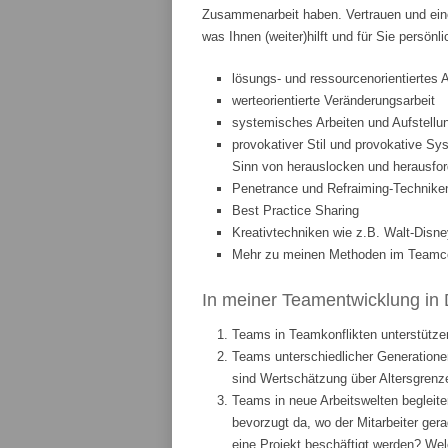
Zusammenarbeit haben. Vertrauen und eine
was Ihnen (weiter)hilft und für Sie persönl
lösungs- und ressourcenorientiertes 
werteorientierte Veränderungsarbeit
systemisches Arbeiten und Aufstellun
provokativer Stil und provokative Sys
Sinn von herauslocken und herausfor
Penetrance und Refraiming-Technike
Best Practice Sharing
Kreativtechniken wie z.B. Walt-Disne
Mehr zu meinen Methoden im Teamcoa
In meiner Teamentwicklung in 
Teams in Teamkonflikten unterstützen
Teams unterschiedlicher Generationen
sind Wertschätzung über Altersgrenze
Teams in neue Arbeitswelten begleite
bevorzugt da, wo der Mitarbeiter ge
eine Projekt beschäftigt werden? We