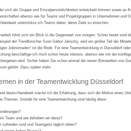
der sich als Gruppe und Einzelpersönlichkeiten entwickeln können sowie an 
tmannschaften ebenso wie für Teams und Projektgruppen in Unternehmen und Org
landweit unterstütze ich Teams dabei, diese Ziele zu erreichen.
beit lohnt sich ein Blick in die Gegenwart von morgen: Schon heute sind di
ispiel der Trendforscher Sven Gábor Jánszky, wird ein großer Teil der Mitarbe
lligen Jobnomaden“ ist die Rede. Für eine Teamentwicklung in Düsseldorf ode
klung beschäftige ich mich schon heute intensiv, ebenso wie mit der künftige
nhergehen wird. Sicher haben Sie schon einmal die neuen Bürowelten von Go
von gehört. Dazu später mehr.
emen in der Teamentwicklung Düsseldorf
und deutschlandweit mache ich die Erfahrung, dass sich die Motive eines Un
ie Themen. Gründe für eine Teamentwicklung sind häufig diese:
forderungen?
 im Team und wie beheben wir diese?
er zufrieden sind und Teamgeist täglich leben?
 auf einem hohen Niveau?