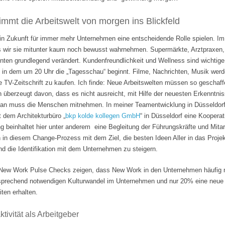
mmt die Arbeitswelt von morgen ins Blickfeld
 in Zukunft für immer mehr Unternehmen eine entscheidende Rolle spielen. Im
s wir sie mitunter kaum noch bewusst wahrnehmen. Supermärkte, Arztpraxen, B
hnten grundlegend verändert. Kundenfreundlichkeit und Wellness sind wichti
 in dem um 20 Uhr die „Tagesschau“ beginnt. Filme, Nachrichten, Musik wer
e TV-Zeitschrift zu kaufen. Ich finde: Neue Arbeitswelten müssen so geschaf
n überzeugt davon, dass es nicht ausreicht, mit Hilfe der neuesten Erkenntni
Man muss die Menschen mitnehmen. In meiner Teamentwicklung in Düsseldorf
it dem Architekturbüro „
bkp kolde kollegen GmbH
“ in Düsseldorf eine Koopera
 beinhaltet hier unter anderem eine Begleitung der Führungskräfte und Mita
n in diesem Change-Prozess mit dem Ziel, die besten Ideen Aller in das Projek
 die Identifikation mit dem Unternehmen zu steigern.
ew Work Pulse Checks zeigen, dass New Work in den Unternehmen häufig nu
tsprechend notwendigen Kulturwandel im Unternehmen und nur 20% eine neue F
ten erhalten.
tivität als Arbeitgeber