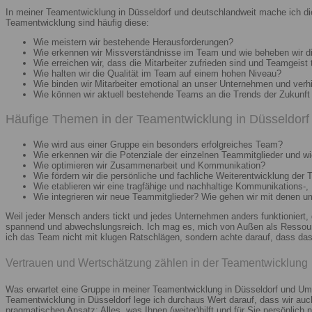
In meiner Teamentwicklung in Düsseldorf und deutschlandweit mache ich di
Teamentwicklung sind häufig diese:
Wie meistern wir bestehende Herausforderungen?
Wie erkennen wir Missverständnisse im Team und wie beheben wir d
Wie erreichen wir, dass die Mitarbeiter zufrieden sind und Teamgeist 
Wie halten wir die Qualität im Team auf einem hohen Niveau?
Wie binden wir Mitarbeiter emotional an unser Unternehmen und verh
Wie können wir aktuell bestehende Teams an die Trends der Zukunft 
Häufige Themen in der Teamentwicklung in Düsseldorf 
Wie wird aus einer Gruppe ein besonders erfolgreiches Team?
Wie erkennen wir die Potenziale der einzelnen Teammitglieder und wie
Wie optimieren wir Zusammenarbeit und Kommunikation?
Wie fördern wir die persönliche und fachliche Weiterentwicklung der 
Wie etablieren wir eine tragfähige und nachhaltige Kommunikations-,
Wie integrieren wir neue Teammitglieder? Wie gehen wir mit denen 
Weil jeder Mensch anders tickt und jedes Unternehmen anders funktioniert,
spannend und abwechslungsreich. Ich mag es, mich von Außen als Ressourc
ich das Team nicht mit klugen Ratschlägen, sondern achte darauf, dass das 
Vertrauen und Wertschätzung zählen in der Teamentwicklung
Was erwartet eine Gruppe in meiner Teamentwicklung in Düsseldorf und Umg
Teamentwicklung in Düsseldorf lege ich durchaus Wert darauf, dass wir au
pragmatischen Ansatz: Alles, was Ihnen (weiter)hilft und für Sie persönlich n