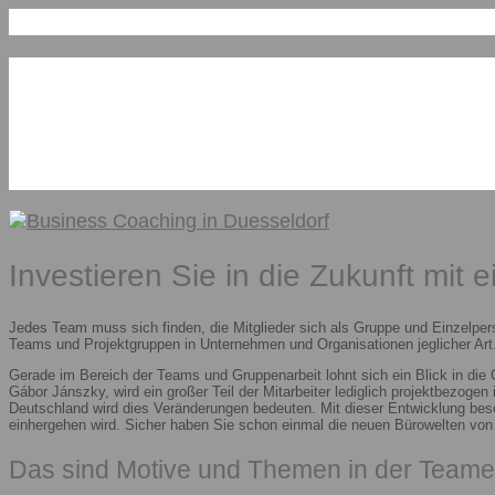
Investieren Sie in die Zukunft mit 
Jedes Team muss sich finden, die Mitglieder sich als Gruppe und Einzelper
Teams und Projektgruppen in Unternehmen und Organisationen jeglicher Art.
Gerade im Bereich der Teams und Gruppenarbeit lohnt sich ein Blick in die
Gábor Jánszky, wird ein großer Teil der Mitarbeiter lediglich projektbezoge
Deutschland wird dies Veränderungen bedeuten. Mit dieser Entwicklung besc
einhergehen wird. Sicher haben Sie schon einmal die neuen Bürowelten vo
Das sind Motive und Themen in der Teame