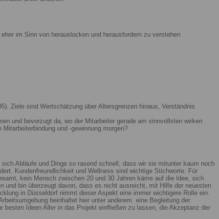
ist eher im Sinn von herauslocken und herausfordern zu verstehen
5). Ziele sind Wertschätzung über Altersgrenzen hinaus, Verständnis
men und bevorzugt da, wo der Mitarbeiter gerade am sinnvollsten wirken
n Mitarbeiterbindung und -gewinnung morgen?
 sich Abläufe und Dinge so rasend schnell, dass wir sie mitunter kaum noch
ert. Kundenfreundlichkeit und Wellness sind wichtige Stichworte. Für
reamt, kein Mensch zwischen 20 und 30 Jahren käme auf die Idee, sich
n und bin überzeugt davon, dass es nicht ausreicht, mit Hilfe der neuesten
lung in Düsseldorf nimmt dieser Aspekt eine immer wichtigere Rolle ein.
Arbeitsumgebung beinhaltet hier unter anderem eine Begleitung der
 besten Ideen Aller in das Projekt einfließen zu lassen, die Akzeptanz der