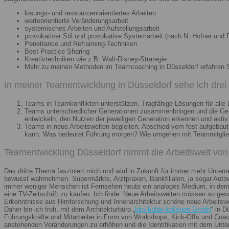
lösungs- und ressourcenorientiertes Arbeiten
werteorientierte Veränderungsarbeit
systemisches Arbeiten und Aufstellungsarbeit
provokativer Stil und provokative Systemarbeit (nach N. Höfner und F
Penetrance und Refraiming-Techniken
Best Practice Sharing
Kreativtechniken wie z.B. Walt-Disney-Strategie
Mehr zu meinen Methoden im Teamcoaching in Düsseldorf erfahren 
In meiner Teamentwicklung in Düsseldorf sehe ich dre
Teams in Teamkonflikten unterstützen. Tragfähige Lösungen für alle B
Teams unterschiedlicher Generationen zusammenbringen und die Gener
entwickeln, den Nutzen der jeweiligen Generation erkennen und aktiv
Teams in neue Arbeitswelten begleiten. Abschied vom fest aufgebaute
kann. Was bedeutet Führung morgen? Wie umgehen mit Teammitglieder
Teamentwicklung Düsseldorf nimmt die Arbeitswelt von 
Das dritte Thema fasziniert mich und wird in Zukunft für immer mehr Unter
bewusst wahrnehmen. Supermärkte, Arztpraxen, Bankfilialen, ja sogar Autow
immer weniger Menschen ist Fernsehen heute ein analoges Medium, in dem 
eine TV-Zeitschrift zu kaufen. Ich finde: Neue Arbeitswelten müssen so ges
Erkenntnisse aus Hirnforschung und Innenarchitektur schöne neue Arbeitsw
Daher bin ich froh, mit dem Architekturbüro „
bkp kolde kollegen GmbH
“ in 
Führungskräfte und Mitarbeiter in Form von Workshops, Kick-Offs und Coachi
anstehenden Veränderungen zu erhöhen und die Identifikation mit dem Unte