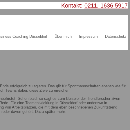
Kontakt:
0211. 1636 5917
siness Coaching Düsseldorf
Über mich
Impressum
Datenschutz
nde erfolgreich zu agieren. Das gilt für Sportmannschaften ebenso wie für
ch Teams dabei, diese Ziele zu erreichen.
nbefristet. Schon bald, so sagt es zum Beispiel der Trendforscher Sven
ie Rede. Für eine Teamentwicklung in Düsseldorf oder anderswo in
ung von Arbeitsplätzen, die mit dem eben beschriebenen Zukunftstrend
 oder davon gehört. Dazu später mehr.