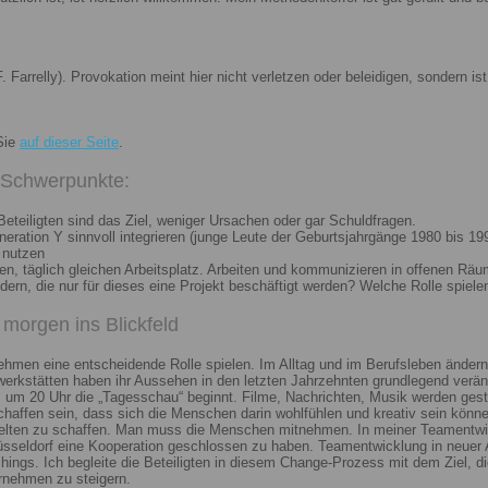
. Farrelly). Provokation meint hier nicht verletzen oder beleidigen, sondern 
Sie
auf dieser Seite
.
i Schwerpunkte:
eteiligten sind das Ziel, weniger Ursachen oder gar Schuldfragen.
ation Y sinnvoll integrieren (junge Leute der Geburtsjahrgänge 1980 bis 199
 nutzen
n, täglich gleichen Arbeitsplatz. Arbeiten und kommunizieren in offenen Räu
n, die nur für dieses eine Projekt beschäftigt werden? Welche Rolle spiele
morgen ins Blickfeld
nehmen eine entscheidende Rolle spielen. Im Alltag und im Berufsleben ändern
erkstätten haben ihr Aussehen in den letzten Jahrzehnten grundlegend veränd
um 20 Uhr die „Tagesschau“ beginnt. Filme, Nachrichten, Musik werden gest
chaffen sein, dass sich die Menschen darin wohlfühlen und kreativ sein könne
elten zu schaffen. Man muss die Menschen mitnehmen. In meiner Teamentwick
Düsseldorf eine Kooperation geschlossen zu haben. Teamentwicklung in neuer 
ngs. Ich begleite die Beteiligten in diesem Change-Prozess mit dem Ziel, die
rnehmen zu steigern.