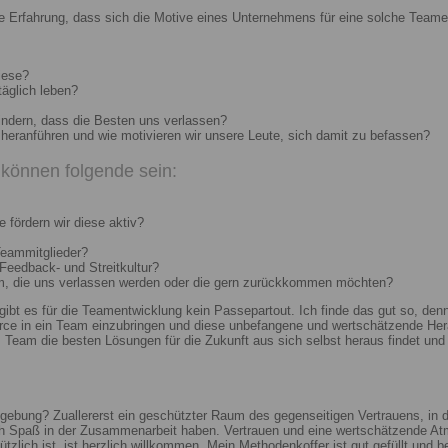
e Erfahrung, dass sich die Motive eines Unternehmens für eine solche Teame
iese?
täglich leben?
indern, dass die Besten uns verlassen?
heranführen und wie motivieren wir unsere Leute, sich damit zu befassen?
können folgende sein:
 fördern wir diese aktiv?
Teammitglieder?
 Feedback- und Streitkultur?
um, die uns verlassen werden oder die gern zurückkommen möchten?
 gibt es für die Teamentwicklung kein Passepartout. Ich finde das gut so, d
e in ein Team einzubringen und diese unbefangene und wertschätzende Hera
Team die besten Lösungen für die Zukunft aus sich selbst heraus findet und r
ebung? Zuallererst ein geschützter Raum des gegenseitigen Vertrauens, in de
ch Spaß in der Zusammenarbeit haben. Vertrauen und eine wertschätzende At
ützlich ist, ist herzlich willkommen. Mein Methodenkoffer ist gut gefüllt und 