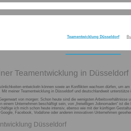
Teamentwicklung Düsseldorf
Bu
einer Teamentwicklung in Düsseldorf
sönlichkeiten entwickeln können sowie an Konflikten wachsen dürfen, um am E
 Mit meiner Teamentwicklung in Düsseldorf und deutschlandweit unterstütze i
 Gegenwart von morgen: Schon heute sind die wenigsten Arbeitsverhältnisse u
n in einem Unternehmen beschäftigt sein, von „freiwilligen Jobnomaden“ ist d
häftige ich mich schon heute intensiv, ebenso wie mit der künftigen Gestalt
n Google, Facebook, Vodafone oder anderen innovativen Unternehmen gesehen
ntwicklung Düsseldorf