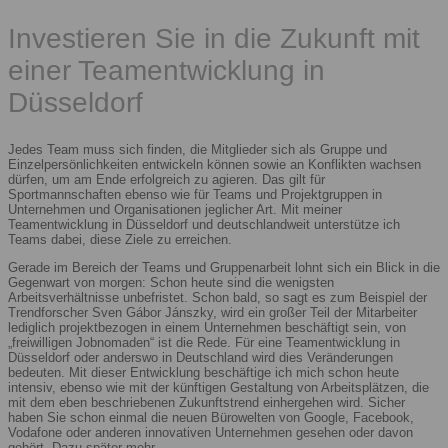
Investieren Sie in die Zukunft mit
einer Teamentwicklung in
Düsseldorf
Jedes Team muss sich finden, die Mitglieder sich als Gruppe und
Einzelpersönlichkeiten entwickeln können sowie an Konflikten wachsen
dürfen, um am Ende erfolgreich zu agieren. Das gilt für
Sportmannschaften ebenso wie für Teams und Projektgruppen in
Unternehmen und Organisationen jeglicher Art. Mit meiner
Teamentwicklung in Düsseldorf und deutschlandweit unterstütze ich
Teams dabei, diese Ziele zu erreichen.
Gerade im Bereich der Teams und Gruppenarbeit lohnt sich ein Blick in die
Gegenwart von morgen: Schon heute sind die wenigsten
Arbeitsverhältnisse unbefristet. Schon bald, so sagt es zum Beispiel der
Trendforscher Sven Gábor Jánszky, wird ein großer Teil der Mitarbeiter
lediglich projektbezogen in einem Unternehmen beschäftigt sein, von
„freiwilligen Jobnomaden“ ist die Rede. Für eine Teamentwicklung in
Düsseldorf oder anderswo in Deutschland wird dies Veränderungen
bedeuten. Mit dieser Entwicklung beschäftige ich mich schon heute
intensiv, ebenso wie mit der künftigen Gestaltung von Arbeitsplätzen, die
mit dem eben beschriebenen Zukunftstrend einhergehen wird. Sicher
haben Sie schon einmal die neuen Bürowelten von Google, Facebook,
Vodafone oder anderen innovativen Unternehmen gesehen oder davon
gehört. Dazu später mehr.