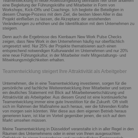
Teamentwicklung in neuer Arbeitsumgebung beinhaltet hier unter anderem
eine Begleitung der Führungskräfte und Mitarbeiter in Form von
Workshops, Kick-Offs und Coachings. Ich begleite die Beteiligten in
diesem Change-Prozess mit dem Ziel, die besten Ideen Aller in das
Projekt einfließen zu lassen, die Akzeptanz der anstehenden
Veränderungen zu erhöhen und die Identifikation mit dem Unternehmen zu
steigern.
Denn auch die Ergebnisse des Kienbaum New Work Pulse Checks
zeigen, dass New Work in den Unternehmen häufig nur oberflächlich
umgesetzt wird. Nur 25% der Projekte thematisieren auch einen
entsprechend notwendigen Kulturwandel im Unternehmen und nur 20%
eine neue Führungskultur, in der Mitarbeiter mehr Mitgestaltungs- und
Mitwirkungsmöglichkeiten erhalten.
Teamentwicklung steigert Ihre Attraktivität als Arbeitgeber
Unternehmen, die in eine Teamentwicklung investieren, sorgen für die
persönliche und fachliche Weiterentwicklung ihrer Mitarbeiter und setzen
ein deutliches Statement mit Blick auf Mitarbeiterwertschätzung und
Attraktivität als Arbeitgeber. Aus diesem Grund ist eine kontinuierliche
Teamentwicklung immer eine gute Investition für die Zukunft. Oft stellt
sich im Rahmen der Maßnahme auch heraus, wer die führenden Kräfte
von morgen sein könnten. Wer diese aus dem eigenen Betrieb heraus
generieren kann, ist klar im Vorteil gegenüber jenen, die sich auf dem
Markt umsehen müssen.
Meine Teamentwicklung in Düsseldorf veranstalte ich in aller Regel in den
Räumen des Unternehmens oder in einer von Ihnen ausgesuchten