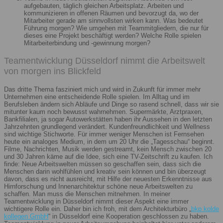
aufgebauten, täglich gleichen Arbeitsplatz. Arbeiten und
kommunizieren in offenen Räumen und bevorzugt da, wo der
Mitarbeiter gerade am sinnvollsten wirken kann. Was bedeutet
Führung morgen? Wie umgehen mit Teammitgliedern, die nur für
dieses eine Projekt beschäftigt werden? Welche Rolle spielen
Mitarbeiterbindung und -gewinnung morgen?
Teamentwicklung Düsseldorf nimmt die Arbeitswelt
von morgen ins Blickfeld
Das dritte Thema fasziniert mich und wird in Zukunft für immer mehr
Unternehmen eine entscheidende Rolle spielen. Im Alltag und im
Berufsleben ändern sich Abläufe und Dinge so rasend schnell, dass wir sie
mitunter kaum noch bewusst wahrnehmen. Supermärkte, Arztpraxen,
Bankfilialen, ja sogar Autowerkstätten haben ihr Aussehen in den letzten
Jahrzehnten grundlegend verändert. Kundenfreundlichkeit und Wellness
sind wichtige Stichworte. Für immer weniger Menschen ist Fernsehen
heute ein analoges Medium, in dem um 20 Uhr die „Tagesschau“ beginnt.
Filme, Nachrichten, Musik werden gestreamt, kein Mensch zwischen 20
und 30 Jahren käme auf die Idee, sich eine TV-Zeitschrift zu kaufen. Ich
finde: Neue Arbeitswelten müssen so geschaffen sein, dass sich die
Menschen darin wohlfühlen und kreativ sein können und bin überzeugt
davon, dass es nicht ausreicht, mit Hilfe der neuesten Erkenntnisse aus
Hirnforschung und Innenarchitektur schöne neue Arbeitswelten zu
schaffen. Man muss die Menschen mitnehmen. In meiner
Teamentwicklung in Düsseldorf nimmt dieser Aspekt eine immer
wichtigere Rolle ein. Daher bin ich froh, mit dem Architekturbüro „
bkp kolde
kollegen GmbH
“ in Düsseldorf eine Kooperation geschlossen zu haben.