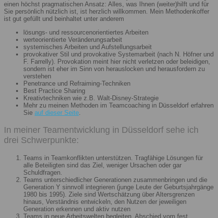
einen höchst pragmatischen Ansatz: Alles, was Ihnen (weiter)hilft und für
Sie persönlich nützlich ist, ist herzlich willkommen. Mein Methodenkoffer
ist gut gefüllt und beinhaltet unter anderem
lösungs- und ressourcenorientiertes Arbeiten
werteorientierte Veränderungsarbeit
systemisches Arbeiten und Aufstellungsarbeit
provokativer Stil und provokative Systemarbeit (nach N. Höfner und
F. Farrelly). Provokation meint hier nicht verletzen oder beleidigen,
sondern ist eher im Sinn von herauslocken und herausfordern zu
verstehen
Penetrance und Refraiming-Techniken
Best Practice Sharing
Kreativtechniken wie z.B. Walt-Disney-Strategie
Mehr zu meinen Methoden im Teamcoaching in Düsseldorf erfahren
Sie
auf dieser Seite
.
In meiner Teamentwicklung in Düsseldorf sehe ich
drei Schwerpunkte:
Teams in Teamkonflikten unterstützen. Tragfähige Lösungen für
alle Beteiligten sind das Ziel, weniger Ursachen oder gar
Schuldfragen.
Teams unterschiedlicher Generationen zusammenbringen und die
Generation Y sinnvoll integrieren (junge Leute der Geburtsjahrgänge
1980 bis 1995). Ziele sind Wertschätzung über Altersgrenzen
hinaus, Verständnis entwickeln, den Nutzen der jeweiligen
Generation erkennen und aktiv nutzen
Teams in neue Arbeitswelten begleiten. Abschied vom fest