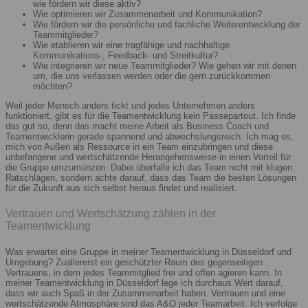
wie fördern wir diese aktiv?
Wie optimieren wir Zusammenarbeit und Kommunikation?
Wie fördern wir die persönliche und fachliche Weiterentwicklung der
Teammitglieder?
Wie etablieren wir eine tragfähige und nachhaltige
Kommunikations-, Feedback- und Streitkultur?
Wie integrieren wir neue Teammitglieder? Wie gehen wir mit denen
um, die uns verlassen werden oder die gern zurückkommen
möchten?
Weil jeder Mensch anders tickt und jedes Unternehmen anders
funktioniert, gibt es für die Teamentwicklung kein Passepartout. Ich finde
das gut so, denn das macht meine Arbeit als Business Coach und
Teamentwicklerin gerade spannend und abwechslungsreich. Ich mag es,
mich von Außen als Ressource in ein Team einzubringen und diese
unbefangene und wertschätzende Herangehensweise in einen Vorteil für
die Gruppe umzumünzen. Dabei überfalle ich das Team nicht mit klugen
Ratschlägen, sondern achte darauf, dass das Team die besten Lösungen
für die Zukunft aus sich selbst heraus findet und realisiert.
Vertrauen und Wertschätzung zählen in der
Teamentwicklung
Was erwartet eine Gruppe in meiner Teamentwicklung in Düsseldorf und
Umgebung? Zuallererst ein geschützter Raum des gegenseitigen
Vertrauens, in dem jedes Teammitglied frei und offen agieren kann. In
meiner Teamentwicklung in Düsseldorf lege ich durchaus Wert darauf,
dass wir auch Spaß in der Zusammenarbeit haben. Vertrauen und eine
wertschätzende Atmosphäre sind das A&O jeder Teamarbeit. Ich verfolge