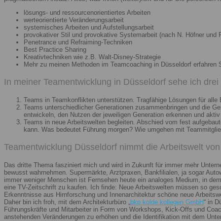
lösungs- und ressourcenorientiertes Arbeiten
werteorientierte Veränderungsarbeit
systemisches Arbeiten und Aufstellungsarbeit
provokativer Stil und provokative Systemarbeit (nach N. Höfner und F
Penetrance und Refraiming-Techniken
Best Practice Sharing
Kreativtechniken wie z.B. Walt-Disney-Strategie
Mehr zu meinen Methoden im Teamcoaching in Düsseldorf erfahren 
In meiner Teamentwicklung in Düsseldorf sehe ich dre
Teams in Teamkonflikten unterstützen. Tragfähige Lösungen für alle B
Teams unterschiedlicher Generationen zusammenbringen und die Gener
entwickeln, den Nutzen der jeweiligen Generation erkennen und aktiv
Teams in neue Arbeitswelten begleiten. Abschied vom fest aufgebaute
kann. Was bedeutet Führung morgen? Wie umgehen mit Teammitglieder
Teamentwicklung Düsseldorf nimmt die Arbeitswelt von 
Das dritte Thema fasziniert mich und wird in Zukunft für immer mehr Unter
bewusst wahrnehmen. Supermärkte, Arztpraxen, Bankfilialen, ja sogar Autow
immer weniger Menschen ist Fernsehen heute ein analoges Medium, in dem 
eine TV-Zeitschrift zu kaufen. Ich finde: Neue Arbeitswelten müssen so ges
Erkenntnisse aus Hirnforschung und Innenarchitektur schöne neue Arbeitsw
Daher bin ich froh, mit dem Architekturbüro „
bkp kolde kollegen GmbH
“ in 
Führungskräfte und Mitarbeiter in Form von Workshops, Kick-Offs und Coachi
anstehenden Veränderungen zu erhöhen und die Identifikation mit dem Unte