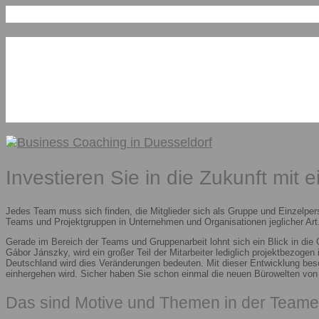
Investieren Sie in die Zukunft mit 
Jedes Team muss sich finden, die Mitglieder sich als Gruppe und Einzelper
Teams und Projektgruppen in Unternehmen und Organisationen jeglicher Art.
Gerade im Bereich der Teams und Gruppenarbeit lohnt sich ein Blick in die
Gábor Jánszky, wird ein großer Teil der Mitarbeiter lediglich projektbezoge
Deutschland wird dies Veränderungen bedeuten. Mit dieser Entwicklung besc
einhergehen wird. Sicher haben Sie schon einmal die neuen Bürowelten vo
Das sind Motive und Themen in der Teame