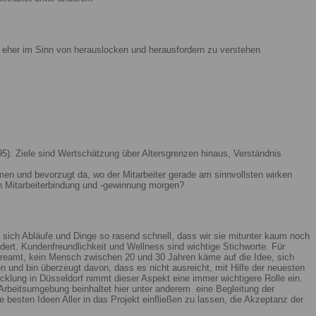
ist eher im Sinn von herauslocken und herausfordern zu verstehen
5). Ziele sind Wertschätzung über Altersgrenzen hinaus, Verständnis
men und bevorzugt da, wo der Mitarbeiter gerade am sinnvollsten wirken
n Mitarbeiterbindung und -gewinnung morgen?
 sich Abläufe und Dinge so rasend schnell, dass wir sie mitunter kaum noch
ert. Kundenfreundlichkeit und Wellness sind wichtige Stichworte. Für
reamt, kein Mensch zwischen 20 und 30 Jahren käme auf die Idee, sich
n und bin überzeugt davon, dass es nicht ausreicht, mit Hilfe der neuesten
lung in Düsseldorf nimmt dieser Aspekt eine immer wichtigere Rolle ein.
Arbeitsumgebung beinhaltet hier unter anderem eine Begleitung der
 besten Ideen Aller in das Projekt einfließen zu lassen, die Akzeptanz der