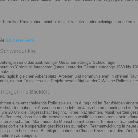
. Farrelly). Provokation meint hier nicht verletzen oder beleidigen, sondern 
Sie
auf dieser Seite
.
i Schwerpunkte:
eteiligten sind das Ziel, weniger Ursachen oder gar Schuldfragen.
ation Y sinnvoll integrieren (junge Leute der Geburtsjahrgänge 1980 bis 199
 nutzen
n, täglich gleichen Arbeitsplatz. Arbeiten und kommunizieren in offenen Räu
n, die nur für dieses eine Projekt beschäftigt werden? Welche Rolle spiele
morgen ins Blickfeld
nehmen eine entscheidende Rolle spielen. Im Alltag und im Berufsleben ändern
erkstätten haben ihr Aussehen in den letzten Jahrzehnten grundlegend veränd
um 20 Uhr die „Tagesschau“ beginnt. Filme, Nachrichten, Musik werden gest
chaffen sein, dass sich die Menschen darin wohlfühlen und kreativ sein könne
elten zu schaffen. Man muss die Menschen mitnehmen. In meiner Teamentwick
Düsseldorf eine Kooperation geschlossen zu haben. Teamentwicklung in neuer 
ngs. Ich begleite die Beteiligten in diesem Change-Prozess mit dem Ziel, die
rnehmen zu steigern.