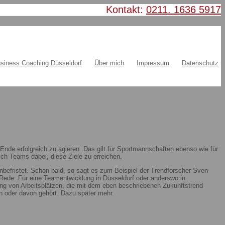
Kontakt:
0211. 1636 5917
siness Coaching Düsseldorf
Über mich
Impressum
Datenschutz
nde erfolgreich zu agieren. Das gilt für Sportmannschaften ebenso wie für
ch Teams dabei, diese Ziele zu erreichen.
nbefristet. Schon bald, so sagt es zum Beispiel der Trendforscher Sven
ie Rede. Für eine Teamentwicklung in Düsseldorf oder anderswo in
ung von Arbeitsplätzen, die mit dem eben beschriebenen Zukunftstrend
 oder davon gehört. Dazu später mehr.