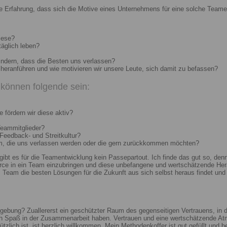
e Erfahrung, dass sich die Motive eines Unternehmens für eine solche Teame
iese?
täglich leben?
indern, dass die Besten uns verlassen?
heranführen und wie motivieren wir unsere Leute, sich damit zu befassen?
können folgende sein:
 fördern wir diese aktiv?
Teammitglieder?
 Feedback- und Streitkultur?
um, die uns verlassen werden oder die gern zurückkommen möchten?
 gibt es für die Teamentwicklung kein Passepartout. Ich finde das gut so, d
e in ein Team einzubringen und diese unbefangene und wertschätzende Hera
Team die besten Lösungen für die Zukunft aus sich selbst heraus findet und r
ebung? Zuallererst ein geschützter Raum des gegenseitigen Vertrauens, in de
ch Spaß in der Zusammenarbeit haben. Vertrauen und eine wertschätzende At
ützlich ist, ist herzlich willkommen. Mein Methodenkoffer ist gut gefüllt und 