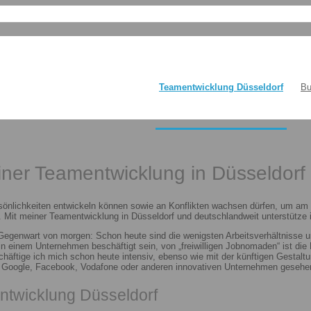
Teamentwicklung Düsseldorf
Bu
einer Teamentwicklung in Düsseldorf
sönlichkeiten entwickeln können sowie an Konflikten wachsen dürfen, um am E
 Mit meiner Teamentwicklung in Düsseldorf und deutschlandweit unterstütze i
 Gegenwart von morgen: Schon heute sind die wenigsten Arbeitsverhältnisse u
n in einem Unternehmen beschäftigt sein, von „freiwilligen Jobnomaden“ ist d
häftige ich mich schon heute intensiv, ebenso wie mit der künftigen Gestalt
n Google, Facebook, Vodafone oder anderen innovativen Unternehmen gesehen
ntwicklung Düsseldorf