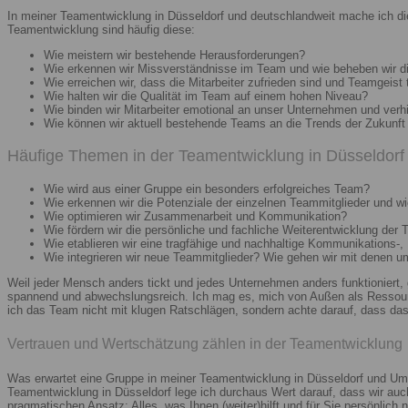
In meiner Teamentwicklung in Düsseldorf und deutschlandweit mache ich di
Teamentwicklung sind häufig diese:
Wie meistern wir bestehende Herausforderungen?
Wie erkennen wir Missverständnisse im Team und wie beheben wir d
Wie erreichen wir, dass die Mitarbeiter zufrieden sind und Teamgeist 
Wie halten wir die Qualität im Team auf einem hohen Niveau?
Wie binden wir Mitarbeiter emotional an unser Unternehmen und verh
Wie können wir aktuell bestehende Teams an die Trends der Zukunft 
Häufige Themen in der Teamentwicklung in Düsseldorf 
Wie wird aus einer Gruppe ein besonders erfolgreiches Team?
Wie erkennen wir die Potenziale der einzelnen Teammitglieder und wie
Wie optimieren wir Zusammenarbeit und Kommunikation?
Wie fördern wir die persönliche und fachliche Weiterentwicklung der 
Wie etablieren wir eine tragfähige und nachhaltige Kommunikations-,
Wie integrieren wir neue Teammitglieder? Wie gehen wir mit denen 
Weil jeder Mensch anders tickt und jedes Unternehmen anders funktioniert,
spannend und abwechslungsreich. Ich mag es, mich von Außen als Ressourc
ich das Team nicht mit klugen Ratschlägen, sondern achte darauf, dass das 
Vertrauen und Wertschätzung zählen in der Teamentwicklung
Was erwartet eine Gruppe in meiner Teamentwicklung in Düsseldorf und Umg
Teamentwicklung in Düsseldorf lege ich durchaus Wert darauf, dass wir au
pragmatischen Ansatz: Alles, was Ihnen (weiter)hilft und für Sie persönlich n