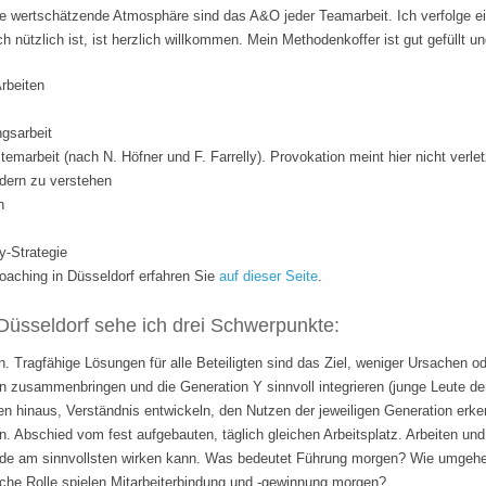
 wertschätzende Atmosphäre sind das A&O jeder Teamarbeit. Ich verfolge ei
ich nützlich ist, ist herzlich willkommen. Mein Methodenkoffer ist gut gefüllt 
Arbeiten
gsarbeit
temarbeit (nach N. Höfner und F. Farrelly). Provokation meint hier nicht verle
dern zu verstehen
n
y-Strategie
ching in Düsseldorf erfahren Sie
auf dieser Seite
.
Düsseldorf sehe ich drei Schwerpunkte:
. Tragfähige Lösungen für alle Beteiligten sind das Ziel, weniger Ursachen o
 zusammenbringen und die Generation Y sinnvoll integrieren (junge Leute de
n hinaus, Verständnis entwickeln, den Nutzen der jeweiligen Generation erk
n. Abschied vom fest aufgebauten, täglich gleichen Arbeitsplatz. Arbeiten 
rade am sinnvollsten wirken kann. Was bedeutet Führung morgen? Wie umgehen
lche Rolle spielen Mitarbeiterbindung und -gewinnung morgen?