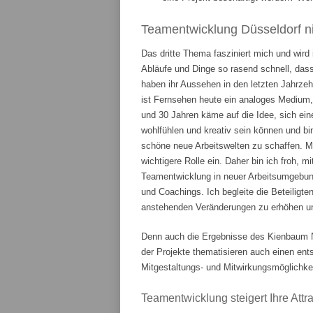
Teamentwicklung Düsseldorf ni
Das dritte Thema fasziniert mich und wird
Abläufe und Dinge so rasend schnell, das
haben ihr Aussehen in den letzten Jahrze
ist Fernsehen heute ein analoges Medium,
und 30 Jahren käme auf die Idee, sich ein
wohlfühlen und kreativ sein können und bi
schöne neue Arbeitswelten zu schaffen. 
wichtigere Rolle ein. Daher bin ich froh, m
Teamentwicklung in neuer Arbeitsumgebung
und Coachings. Ich begleite die Beteiligte
anstehenden Veränderungen zu erhöhen und
Denn auch die Ergebnisse des Kienbaum N
der Projekte thematisieren auch einen en
Mitgestaltungs- und Mitwirkungsmöglichkei
Teamentwicklung steigert Ihre Attrak