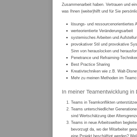
Zusammenarbeit haben. Vertrauen und eine
was Ihnen (weiter)hilft und für Sie persönl
lösungs- und ressourcenorientiertes 
werteorientierte Veränderungsarbeit
systemisches Arbeiten und Aufstellun
provokativer Stil und provokative Sys
Sinn von herauslocken und herausfor
Penetrance und Refraiming-Technike
Best Practice Sharing
Kreativtechniken wie z.B. Walt-Disne
Mehr zu meinen Methoden im Teamcoa
In meiner Teamentwicklung in 
Teams in Teamkonflikten unterstützen
Teams unterschiedlicher Generationen
sind Wertschätzung über Altersgrenze
Teams in neue Arbeitswelten begleite
bevorzugt da, wo der Mitarbeiter ge
eine Projekt beschäftigt werden? We