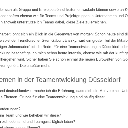
der sich als Gruppe und Einzelpersönlichkeiten entwickeln können sowie an 
tmannschaften ebenso wie für Teams und Projektgruppen in Unternehmen und Org
landweit unterstütze ich Teams dabei, diese Ziele zu erreichen.
beit lohnt sich ein Blick in die Gegenwart von morgen: Schon heute sind di
ispiel der Trendforscher Sven Gábor Jánszky, wird ein großer Teil der Mitarbe
lligen Jobnomaden“ ist die Rede. Für eine Teamentwicklung in Düsseldorf ode
klung beschäftige ich mich schon heute intensiv, ebenso wie mit der künftige
nhergehen wird. Sicher haben Sie schon einmal die neuen Bürowelten von Go
von gehört. Dazu später mehr.
emen in der Teamentwicklung Düsseldorf
und deutschlandweit mache ich die Erfahrung, dass sich die Motive eines Un
ie Themen. Gründe für eine Teamentwicklung sind häufig diese:
forderungen?
 im Team und wie beheben wir diese?
er zufrieden sind und Teamgeist täglich leben?
 auf einem hohen Niveau?