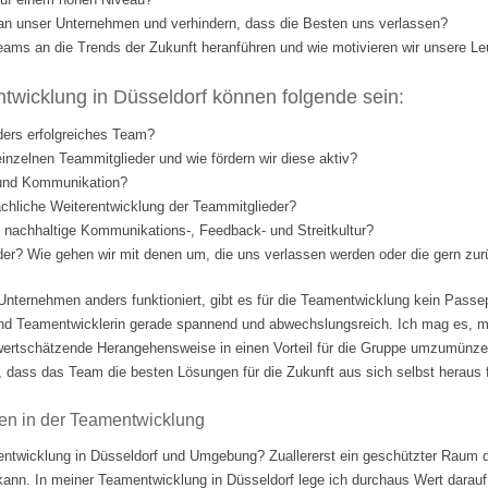
l an unser Unternehmen und verhindern, dass die Besten uns verlassen?
eams an die Trends der Zukunft heranführen und wie motivieren wir unsere Le
wicklung in Düsseldorf können folgende sein:
ders erfolgreiches Team?
einzelnen Teammitglieder und wie fördern wir diese aktiv?
 und Kommunikation?
fachliche Weiterentwicklung der Teammitglieder?
nd nachhaltige Kommunikations-, Feedback- und Streitkultur?
eder? Wie gehen wir mit denen um, die uns verlassen werden oder die gern 
Unternehmen anders funktioniert, gibt es für die Teamentwicklung kein Passep
nd Teamentwicklerin gerade spannend und abwechslungsreich. Ich mag es, m
ertschätzende Herangehensweise in einen Vorteil für die Gruppe umzumünzen.
 dass das Team die besten Lösungen für die Zukunft aus sich selbst heraus fi
en in der Teamentwicklung
ntwicklung in Düsseldorf und Umgebung? Zuallererst ein geschützter Raum d
 kann. In meiner Teamentwicklung in Düsseldorf lege ich durchaus Wert darauf