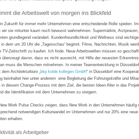
mmt die Arbeitswelt von morgen ins Blickfeld
 in Zukunft für immer mehr Unternehmen eine entscheidende Rolle spielen. Im
s wir sie mitunter kaum noch bewusst wahrnehmen. Supermärkte, Arztpraxen, B
hnten grundlegend verändert. Kundenfreundlichkeit und Wellness sind wichti
 in dem um 20 Uhr die „Tagesschau“ beginnt. Filme, Nachrichten, Musik wer
e TV-Zeitschrift zu kaufen. Ich finde: Neue Arbeitswelten müssen so geschaf
n überzeugt davon, dass es nicht ausreicht, mit Hilfe der neuesten Erkenntni
Man muss die Menschen mitnehmen. In meiner Teamentwicklung in Düsseldorf
it dem Architekturbüro „
bkp kolde kollegen GmbH
“ in Düsseldorf eine Koopera
 beinhaltet hier unter anderem eine Begleitung der Führungskräfte und Mita
n in diesem Change-Prozess mit dem Ziel, die besten Ideen Aller in das Projek
 die Identifikation mit dem Unternehmen zu steigern.
ew Work Pulse Checks zeigen, dass New Work in den Unternehmen häufig nu
tsprechend notwendigen Kulturwandel im Unternehmen und nur 20% eine neue F
ten erhalten.
tivität als Arbeitgeber