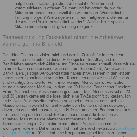
aufgebauten, täglich gleichen Arbeitsplatz. Arbeiten und
kommunizieren in offenen Räumen und bevorzugt da, wo der
Mitarbeiter gerade am sinnvollsten wirken kann. Was bedeutet
Führung morgen? Wie umgehen mit Teammitgliedern, die nur für
dieses eine Projekt beschäftigt werden? Welche Rolle spielen
Mitarbeiterbindung und -gewinnung morgen?
Teamentwicklung Düsseldorf nimmt die Arbeitswelt
von morgen ins Blickfeld
Das dritte Thema fasziniert mich und wird in Zukunft für immer mehr
Unternehmen eine entscheidende Rolle spielen. Im Alltag und im
Berufsleben ändern sich Abläufe und Dinge so rasend schnell, dass wir sie
mitunter kaum noch bewusst wahrnehmen. Supermärkte, Arztpraxen,
Bankfilialen, ja sogar Autowerkstätten haben ihr Aussehen in den letzten
Jahrzehnten grundlegend verändert. Kundenfreundlichkeit und Wellness
sind wichtige Stichworte. Für immer weniger Menschen ist Fernsehen
heute ein analoges Medium, in dem um 20 Uhr die „Tagesschau“ beginnt.
Filme, Nachrichten, Musik werden gestreamt, kein Mensch zwischen 20
und 30 Jahren käme auf die Idee, sich eine TV-Zeitschrift zu kaufen. Ich
finde: Neue Arbeitswelten müssen so geschaffen sein, dass sich die
Menschen darin wohlfühlen und kreativ sein können und bin überzeugt
davon, dass es nicht ausreicht, mit Hilfe der neuesten Erkenntnisse aus
Hirnforschung und Innenarchitektur schöne neue Arbeitswelten zu
schaffen. Man muss die Menschen mitnehmen. In meiner
Teamentwicklung in Düsseldorf nimmt dieser Aspekt eine immer
wichtigere Rolle ein. Daher bin ich froh, mit dem Architekturbüro „
bkp kolde
kollegen GmbH
“ in Düsseldorf eine Kooperation geschlossen zu haben.