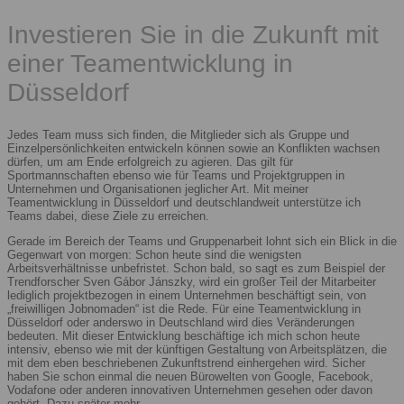
Investieren Sie in die Zukunft mit
einer Teamentwicklung in
Düsseldorf
Jedes Team muss sich finden, die Mitglieder sich als Gruppe und
Einzelpersönlichkeiten entwickeln können sowie an Konflikten wachsen
dürfen, um am Ende erfolgreich zu agieren. Das gilt für
Sportmannschaften ebenso wie für Teams und Projektgruppen in
Unternehmen und Organisationen jeglicher Art. Mit meiner
Teamentwicklung in Düsseldorf und deutschlandweit unterstütze ich
Teams dabei, diese Ziele zu erreichen.
Gerade im Bereich der Teams und Gruppenarbeit lohnt sich ein Blick in die
Gegenwart von morgen: Schon heute sind die wenigsten
Arbeitsverhältnisse unbefristet. Schon bald, so sagt es zum Beispiel der
Trendforscher Sven Gábor Jánszky, wird ein großer Teil der Mitarbeiter
lediglich projektbezogen in einem Unternehmen beschäftigt sein, von
„freiwilligen Jobnomaden“ ist die Rede. Für eine Teamentwicklung in
Düsseldorf oder anderswo in Deutschland wird dies Veränderungen
bedeuten. Mit dieser Entwicklung beschäftige ich mich schon heute
intensiv, ebenso wie mit der künftigen Gestaltung von Arbeitsplätzen, die
mit dem eben beschriebenen Zukunftstrend einhergehen wird. Sicher
haben Sie schon einmal die neuen Bürowelten von Google, Facebook,
Vodafone oder anderen innovativen Unternehmen gesehen oder davon
gehört. Dazu später mehr.