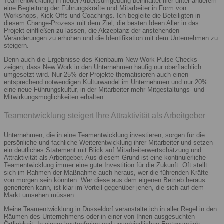
Teamentwicklung in neuer Arbeitsumgebung beinhaltet hier unter anderem
eine Begleitung der Führungskräfte und Mitarbeiter in Form von
Workshops, Kick-Offs und Coachings. Ich begleite die Beteiligten in
diesem Change-Prozess mit dem Ziel, die besten Ideen Aller in das
Projekt einfließen zu lassen, die Akzeptanz der anstehenden
Veränderungen zu erhöhen und die Identifikation mit dem Unternehmen zu
steigern.
Denn auch die Ergebnisse des Kienbaum New Work Pulse Checks
zeigen, dass New Work in den Unternehmen häufig nur oberflächlich
umgesetzt wird. Nur 25% der Projekte thematisieren auch einen
entsprechend notwendigen Kulturwandel im Unternehmen und nur 20%
eine neue Führungskultur, in der Mitarbeiter mehr Mitgestaltungs- und
Mitwirkungsmöglichkeiten erhalten.
Teamentwicklung steigert Ihre Attraktivität als Arbeitgeber
Unternehmen, die in eine Teamentwicklung investieren, sorgen für die
persönliche und fachliche Weiterentwicklung ihrer Mitarbeiter und setzen
ein deutliches Statement mit Blick auf Mitarbeiterwertschätzung und
Attraktivität als Arbeitgeber. Aus diesem Grund ist eine kontinuierliche
Teamentwicklung immer eine gute Investition für die Zukunft. Oft stellt
sich im Rahmen der Maßnahme auch heraus, wer die führenden Kräfte
von morgen sein könnten. Wer diese aus dem eigenen Betrieb heraus
generieren kann, ist klar im Vorteil gegenüber jenen, die sich auf dem
Markt umsehen müssen.
Meine Teamentwicklung in Düsseldorf veranstalte ich in aller Regel in den
Räumen des Unternehmens oder in einer von Ihnen ausgesuchten