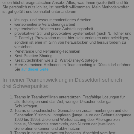
einen höchst pragmatischen Ansatz: Alles, was Ihnen (weiter)hilft und für
Sie persönlich nützlich ist, ist herzlich willkommen. Mein Methodenkoffer
ist gut gefüllt und beinhaltet unter anderem
lösungs- und ressourcenorientiertes Arbeiten
werteorientierte Veränderungsarbeit
systemisches Arbeiten und Aufstellungsarbeit
provokativer Stil und provokative Systemarbeit (nach N. Höfner und
F. Farrelly). Provokation meint hier nicht verletzen oder beleidigen,
sondern ist eher im Sinn von herauslocken und herausfordern zu
verstehen
Penetrance und Refraiming-Techniken
Best Practice Sharing
Kreativtechniken wie z.B. Walt-Disney-Strategie
Mehr zu meinen Methoden im Teamcoaching in Düsseldorf erfahren
Sie
auf dieser Seite
.
In meiner Teamentwicklung in Düsseldorf sehe ich
drei Schwerpunkte:
Teams in Teamkonflikten unterstützen. Tragfähige Lösungen für
alle Beteiligten sind das Ziel, weniger Ursachen oder gar
Schuldfragen.
Teams unterschiedlicher Generationen zusammenbringen und die
Generation Y sinnvoll integrieren (junge Leute der Geburtsjahrgänge
1980 bis 1995). Ziele sind Wertschätzung über Altersgrenzen
hinaus, Verständnis entwickeln, den Nutzen der jeweiligen
Generation erkennen und aktiv nutzen
Teams in neue Arbeitswelten begleiten. Abschied vom fest