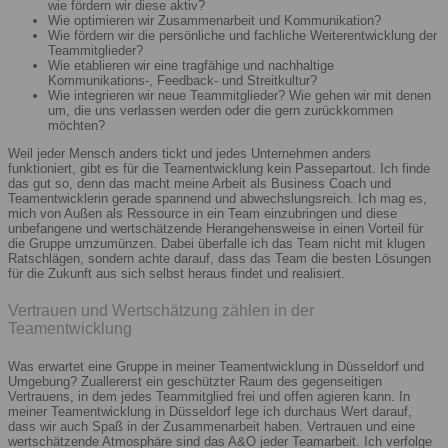
wie fördern wir diese aktiv?
Wie optimieren wir Zusammenarbeit und Kommunikation?
Wie fördern wir die persönliche und fachliche Weiterentwicklung der
Teammitglieder?
Wie etablieren wir eine tragfähige und nachhaltige
Kommunikations-, Feedback- und Streitkultur?
Wie integrieren wir neue Teammitglieder? Wie gehen wir mit denen
um, die uns verlassen werden oder die gern zurückkommen
möchten?
Weil jeder Mensch anders tickt und jedes Unternehmen anders
funktioniert, gibt es für die Teamentwicklung kein Passepartout. Ich finde
das gut so, denn das macht meine Arbeit als Business Coach und
Teamentwicklerin gerade spannend und abwechslungsreich. Ich mag es,
mich von Außen als Ressource in ein Team einzubringen und diese
unbefangene und wertschätzende Herangehensweise in einen Vorteil für
die Gruppe umzumünzen. Dabei überfalle ich das Team nicht mit klugen
Ratschlägen, sondern achte darauf, dass das Team die besten Lösungen
für die Zukunft aus sich selbst heraus findet und realisiert.
Vertrauen und Wertschätzung zählen in der
Teamentwicklung
Was erwartet eine Gruppe in meiner Teamentwicklung in Düsseldorf und
Umgebung? Zuallererst ein geschützter Raum des gegenseitigen
Vertrauens, in dem jedes Teammitglied frei und offen agieren kann. In
meiner Teamentwicklung in Düsseldorf lege ich durchaus Wert darauf,
dass wir auch Spaß in der Zusammenarbeit haben. Vertrauen und eine
wertschätzende Atmosphäre sind das A&O jeder Teamarbeit. Ich verfolge