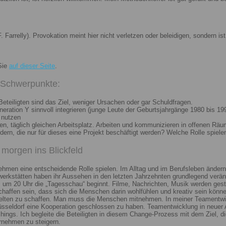
. Farrelly). Provokation meint hier nicht verletzen oder beleidigen, sondern 
Sie
auf dieser Seite
.
i Schwerpunkte:
eteiligten sind das Ziel, weniger Ursachen oder gar Schuldfragen.
ation Y sinnvoll integrieren (junge Leute der Geburtsjahrgänge 1980 bis 199
 nutzen
n, täglich gleichen Arbeitsplatz. Arbeiten und kommunizieren in offenen Räu
n, die nur für dieses eine Projekt beschäftigt werden? Welche Rolle spiele
morgen ins Blickfeld
nehmen eine entscheidende Rolle spielen. Im Alltag und im Berufsleben ändern
erkstätten haben ihr Aussehen in den letzten Jahrzehnten grundlegend veränd
um 20 Uhr die „Tagesschau“ beginnt. Filme, Nachrichten, Musik werden gest
chaffen sein, dass sich die Menschen darin wohlfühlen und kreativ sein könne
elten zu schaffen. Man muss die Menschen mitnehmen. In meiner Teamentwick
Düsseldorf eine Kooperation geschlossen zu haben. Teamentwicklung in neuer 
ngs. Ich begleite die Beteiligten in diesem Change-Prozess mit dem Ziel, die
rnehmen zu steigern.