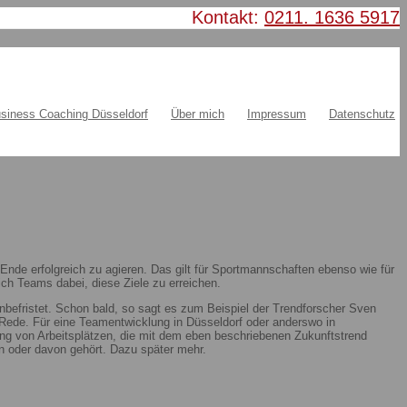
Kontakt:
0211. 1636 5917
siness Coaching Düsseldorf
Über mich
Impressum
Datenschutz
nde erfolgreich zu agieren. Das gilt für Sportmannschaften ebenso wie für
ch Teams dabei, diese Ziele zu erreichen.
nbefristet. Schon bald, so sagt es zum Beispiel der Trendforscher Sven
ie Rede. Für eine Teamentwicklung in Düsseldorf oder anderswo in
ung von Arbeitsplätzen, die mit dem eben beschriebenen Zukunftstrend
 oder davon gehört. Dazu später mehr.