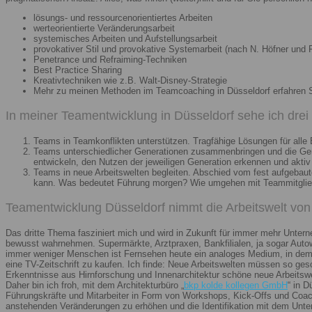
lösungs- und ressourcenorientiertes Arbeiten
werteorientierte Veränderungsarbeit
systemisches Arbeiten und Aufstellungsarbeit
provokativer Stil und provokative Systemarbeit (nach N. Höfner und F
Penetrance und Refraiming-Techniken
Best Practice Sharing
Kreativtechniken wie z.B. Walt-Disney-Strategie
Mehr zu meinen Methoden im Teamcoaching in Düsseldorf erfahren 
In meiner Teamentwicklung in Düsseldorf sehe ich dre
Teams in Teamkonflikten unterstützen. Tragfähige Lösungen für alle B
Teams unterschiedlicher Generationen zusammenbringen und die Gener
entwickeln, den Nutzen der jeweiligen Generation erkennen und aktiv
Teams in neue Arbeitswelten begleiten. Abschied vom fest aufgebaute
kann. Was bedeutet Führung morgen? Wie umgehen mit Teammitglieder
Teamentwicklung Düsseldorf nimmt die Arbeitswelt von 
Das dritte Thema fasziniert mich und wird in Zukunft für immer mehr Unter
bewusst wahrnehmen. Supermärkte, Arztpraxen, Bankfilialen, ja sogar Autow
immer weniger Menschen ist Fernsehen heute ein analoges Medium, in dem 
eine TV-Zeitschrift zu kaufen. Ich finde: Neue Arbeitswelten müssen so ges
Erkenntnisse aus Hirnforschung und Innenarchitektur schöne neue Arbeitsw
Daher bin ich froh, mit dem Architekturbüro „
bkp kolde kollegen GmbH
“ in 
Führungskräfte und Mitarbeiter in Form von Workshops, Kick-Offs und Coachi
anstehenden Veränderungen zu erhöhen und die Identifikation mit dem Unte