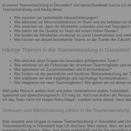
In meiner Teamentwicklung in Düsseldorf und deutschlandweit mache ich di
Teamentwicklung sind häufig diese:
Wie meistern wir bestehende Herausforderungen?
Wie erkennen wir Missverständnisse im Team und wie beheben wir d
Wie erreichen wir, dass die Mitarbeiter zufrieden sind und Teamgeist 
Wie halten wir die Qualität im Team auf einem hohen Niveau?
Wie binden wir Mitarbeiter emotional an unser Unternehmen und verh
Wie können wir aktuell bestehende Teams an die Trends der Zukunft 
Häufige Themen in der Teamentwicklung in Düsseldorf 
Wie wird aus einer Gruppe ein besonders erfolgreiches Team?
Wie erkennen wir die Potenziale der einzelnen Teammitglieder und wie
Wie optimieren wir Zusammenarbeit und Kommunikation?
Wie fördern wir die persönliche und fachliche Weiterentwicklung der 
Wie etablieren wir eine tragfähige und nachhaltige Kommunikations-,
Wie integrieren wir neue Teammitglieder? Wie gehen wir mit denen 
Weil jeder Mensch anders tickt und jedes Unternehmen anders funktioniert,
spannend und abwechslungsreich. Ich mag es, mich von Außen als Ressourc
ich das Team nicht mit klugen Ratschlägen, sondern achte darauf, dass das 
Vertrauen und Wertschätzung zählen in der Teamentwicklung
Was erwartet eine Gruppe in meiner Teamentwicklung in Düsseldorf und Umg
Teamentwicklung in Düsseldorf lege ich durchaus Wert darauf, dass wir au
pragmatischen Ansatz: Alles, was Ihnen (weiter)hilft und für Sie persönlich n