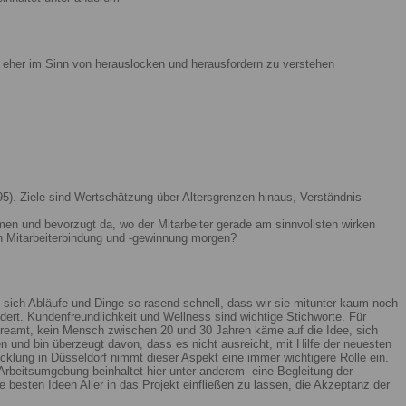
ist eher im Sinn von herauslocken und herausfordern zu verstehen
5). Ziele sind Wertschätzung über Altersgrenzen hinaus, Verständnis
men und bevorzugt da, wo der Mitarbeiter gerade am sinnvollsten wirken
n Mitarbeiterbindung und -gewinnung morgen?
 sich Abläufe und Dinge so rasend schnell, dass wir sie mitunter kaum noch
ert. Kundenfreundlichkeit und Wellness sind wichtige Stichworte. Für
reamt, kein Mensch zwischen 20 und 30 Jahren käme auf die Idee, sich
n und bin überzeugt davon, dass es nicht ausreicht, mit Hilfe der neuesten
lung in Düsseldorf nimmt dieser Aspekt eine immer wichtigere Rolle ein.
Arbeitsumgebung beinhaltet hier unter anderem eine Begleitung der
 besten Ideen Aller in das Projekt einfließen zu lassen, die Akzeptanz der