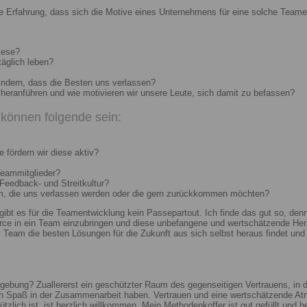
e Erfahrung, dass sich die Motive eines Unternehmens für eine solche Teame
iese?
täglich leben?
indern, dass die Besten uns verlassen?
heranführen und wie motivieren wir unsere Leute, sich damit zu befassen?
können folgende sein:
 fördern wir diese aktiv?
Teammitglieder?
 Feedback- und Streitkultur?
um, die uns verlassen werden oder die gern zurückkommen möchten?
 gibt es für die Teamentwicklung kein Passepartout. Ich finde das gut so, d
e in ein Team einzubringen und diese unbefangene und wertschätzende Hera
Team die besten Lösungen für die Zukunft aus sich selbst heraus findet und r
ebung? Zuallererst ein geschützter Raum des gegenseitigen Vertrauens, in de
ch Spaß in der Zusammenarbeit haben. Vertrauen und eine wertschätzende At
ützlich ist, ist herzlich willkommen. Mein Methodenkoffer ist gut gefüllt und 