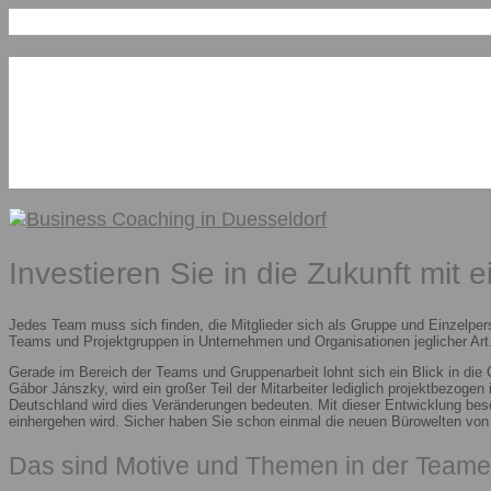
Investieren Sie in die Zukunft mit 
Jedes Team muss sich finden, die Mitglieder sich als Gruppe und Einzelper
Teams und Projektgruppen in Unternehmen und Organisationen jeglicher Art.
Gerade im Bereich der Teams und Gruppenarbeit lohnt sich ein Blick in die
Gábor Jánszky, wird ein großer Teil der Mitarbeiter lediglich projektbezoge
Deutschland wird dies Veränderungen bedeuten. Mit dieser Entwicklung besc
einhergehen wird. Sicher haben Sie schon einmal die neuen Bürowelten vo
Das sind Motive und Themen in der Teame