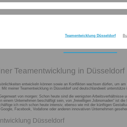
Teamentwicklung Düsseldorf
Bu
einer Teamentwicklung in Düsseldorf
sönlichkeiten entwickeln können sowie an Konflikten wachsen dürfen, um am E
 Mit meiner Teamentwicklung in Düsseldorf und deutschlandweit unterstütze i
 Gegenwart von morgen: Schon heute sind die wenigsten Arbeitsverhältnisse u
n in einem Unternehmen beschäftigt sein, von „freiwilligen Jobnomaden“ ist d
häftige ich mich schon heute intensiv, ebenso wie mit der künftigen Gestalt
n Google, Facebook, Vodafone oder anderen innovativen Unternehmen gesehen
ntwicklung Düsseldorf