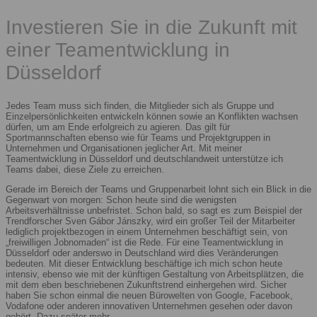
Investieren Sie in die Zukunft mit
einer Teamentwicklung in
Düsseldorf
Jedes Team muss sich finden, die Mitglieder sich als Gruppe und
Einzelpersönlichkeiten entwickeln können sowie an Konflikten wachsen
dürfen, um am Ende erfolgreich zu agieren. Das gilt für
Sportmannschaften ebenso wie für Teams und Projektgruppen in
Unternehmen und Organisationen jeglicher Art. Mit meiner
Teamentwicklung in Düsseldorf und deutschlandweit unterstütze ich
Teams dabei, diese Ziele zu erreichen.
Gerade im Bereich der Teams und Gruppenarbeit lohnt sich ein Blick in die
Gegenwart von morgen: Schon heute sind die wenigsten
Arbeitsverhältnisse unbefristet. Schon bald, so sagt es zum Beispiel der
Trendforscher Sven Gábor Jánszky, wird ein großer Teil der Mitarbeiter
lediglich projektbezogen in einem Unternehmen beschäftigt sein, von
„freiwilligen Jobnomaden“ ist die Rede. Für eine Teamentwicklung in
Düsseldorf oder anderswo in Deutschland wird dies Veränderungen
bedeuten. Mit dieser Entwicklung beschäftige ich mich schon heute
intensiv, ebenso wie mit der künftigen Gestaltung von Arbeitsplätzen, die
mit dem eben beschriebenen Zukunftstrend einhergehen wird. Sicher
haben Sie schon einmal die neuen Bürowelten von Google, Facebook,
Vodafone oder anderen innovativen Unternehmen gesehen oder davon
gehört. Dazu später mehr.