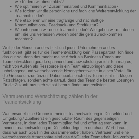
wie fördern wir diese aktiv?
Wie optimieren wir Zusammenarbeit und Kommunikation?
Wie fördern wir die persönliche und fachliche Weiterentwicklung der
Teammitglieder?
Wie etablieren wir eine tragfähige und nachhaltige
Kommunikations-, Feedback- und Streitkultur?
Wie integrieren wir neue Teammitglieder? Wie gehen wir mit denen
um, die uns verlassen werden oder die gern zurückkommen
möchten?
Weil jeder Mensch anders tickt und jedes Unternehmen anders
funktioniert, gibt es für die Teamentwicklung kein Passepartout. Ich finde
das gut so, denn das macht meine Arbeit als Business Coach und
Teamentwicklerin gerade spannend und abwechslungsreich. Ich mag es,
mich von Außen als Ressource in ein Team einzubringen und diese
unbefangene und wertschätzende Herangehensweise in einen Vorteil für
die Gruppe umzumünzen. Dabei überfalle ich das Team nicht mit klugen
Ratschlägen, sondern achte darauf, dass das Team die besten Lösungen
für die Zukunft aus sich selbst heraus findet und realisiert.
Vertrauen und Wertschätzung zählen in der
Teamentwicklung
Was erwartet eine Gruppe in meiner Teamentwicklung in Düsseldorf und
Umgebung? Zuallererst ein geschützter Raum des gegenseitigen
Vertrauens, in dem jedes Teammitglied frei und offen agieren kann. In
meiner Teamentwicklung in Düsseldorf lege ich durchaus Wert darauf,
dass wir auch Spaß in der Zusammenarbeit haben. Vertrauen und eine
wertschätzende Atmosphäre sind das A&O jeder Teamarbeit. Ich verfolge