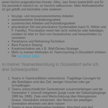
einen höchst pragmatischen Ansatz: Alles, was Ihnen (weiter)hilft und für
Sie persönlich nützlich ist, ist herzlich willkommen. Mein Methodenkoffer
ist gut gefüllt und beinhaltet unter anderem
lösungs- und ressourcenorientiertes Arbeiten
werteorientierte Veränderungsarbeit
systemisches Arbeiten und Aufstellungsarbeit
provokativer Stil und provokative Systemarbeit (nach N. Höfner und
F. Farrelly). Provokation meint hier nicht verletzen oder beleidigen,
sondern ist eher im Sinn von herauslocken und herausfordern zu
verstehen
Penetrance und Refraiming-Techniken
Best Practice Sharing
Kreativtechniken wie z.B. Walt-Disney-Strategie
Mehr zu meinen Methoden im Teamcoaching in Düsseldorf erfahren
Sie
auf dieser Seite
.
In meiner Teamentwicklung in Düsseldorf sehe ich
drei Schwerpunkte:
Teams in Teamkonflikten unterstützen. Tragfähige Lösungen für
alle Beteiligten sind das Ziel, weniger Ursachen oder gar
Schuldfragen.
Teams unterschiedlicher Generationen zusammenbringen und die
Generation Y sinnvoll integrieren (junge Leute der Geburtsjahrgänge
1980 bis 1995). Ziele sind Wertschätzung über Altersgrenzen
hinaus, Verständnis entwickeln, den Nutzen der jeweiligen
Generation erkennen und aktiv nutzen
Teams in neue Arbeitswelten begleiten. Abschied vom fest