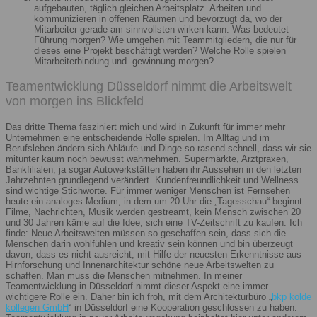
aufgebauten, täglich gleichen Arbeitsplatz. Arbeiten und
kommunizieren in offenen Räumen und bevorzugt da, wo der
Mitarbeiter gerade am sinnvollsten wirken kann. Was bedeutet
Führung morgen? Wie umgehen mit Teammitgliedern, die nur für
dieses eine Projekt beschäftigt werden? Welche Rolle spielen
Mitarbeiterbindung und -gewinnung morgen?
Teamentwicklung Düsseldorf nimmt die Arbeitswelt
von morgen ins Blickfeld
Das dritte Thema fasziniert mich und wird in Zukunft für immer mehr
Unternehmen eine entscheidende Rolle spielen. Im Alltag und im
Berufsleben ändern sich Abläufe und Dinge so rasend schnell, dass wir sie
mitunter kaum noch bewusst wahrnehmen. Supermärkte, Arztpraxen,
Bankfilialen, ja sogar Autowerkstätten haben ihr Aussehen in den letzten
Jahrzehnten grundlegend verändert. Kundenfreundlichkeit und Wellness
sind wichtige Stichworte. Für immer weniger Menschen ist Fernsehen
heute ein analoges Medium, in dem um 20 Uhr die „Tagesschau“ beginnt.
Filme, Nachrichten, Musik werden gestreamt, kein Mensch zwischen 20
und 30 Jahren käme auf die Idee, sich eine TV-Zeitschrift zu kaufen. Ich
finde: Neue Arbeitswelten müssen so geschaffen sein, dass sich die
Menschen darin wohlfühlen und kreativ sein können und bin überzeugt
davon, dass es nicht ausreicht, mit Hilfe der neuesten Erkenntnisse aus
Hirnforschung und Innenarchitektur schöne neue Arbeitswelten zu
schaffen. Man muss die Menschen mitnehmen. In meiner
Teamentwicklung in Düsseldorf nimmt dieser Aspekt eine immer
wichtigere Rolle ein. Daher bin ich froh, mit dem Architekturbüro „
bkp kolde
kollegen GmbH
“ in Düsseldorf eine Kooperation geschlossen zu haben.