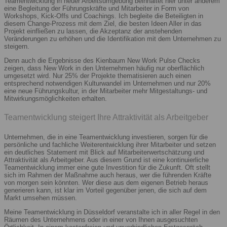
Teamentwicklung in neuer Arbeitsumgebung beinhaltet hier unter anderem
eine Begleitung der Führungskräfte und Mitarbeiter in Form von
Workshops, Kick-Offs und Coachings. Ich begleite die Beteiligten in
diesem Change-Prozess mit dem Ziel, die besten Ideen Aller in das
Projekt einfließen zu lassen, die Akzeptanz der anstehenden
Veränderungen zu erhöhen und die Identifikation mit dem Unternehmen zu
steigern.
Denn auch die Ergebnisse des Kienbaum New Work Pulse Checks
zeigen, dass New Work in den Unternehmen häufig nur oberflächlich
umgesetzt wird. Nur 25% der Projekte thematisieren auch einen
entsprechend notwendigen Kulturwandel im Unternehmen und nur 20%
eine neue Führungskultur, in der Mitarbeiter mehr Mitgestaltungs- und
Mitwirkungsmöglichkeiten erhalten.
Teamentwicklung steigert Ihre Attraktivität als Arbeitgeber
Unternehmen, die in eine Teamentwicklung investieren, sorgen für die
persönliche und fachliche Weiterentwicklung ihrer Mitarbeiter und setzen
ein deutliches Statement mit Blick auf Mitarbeiterwertschätzung und
Attraktivität als Arbeitgeber. Aus diesem Grund ist eine kontinuierliche
Teamentwicklung immer eine gute Investition für die Zukunft. Oft stellt
sich im Rahmen der Maßnahme auch heraus, wer die führenden Kräfte
von morgen sein könnten. Wer diese aus dem eigenen Betrieb heraus
generieren kann, ist klar im Vorteil gegenüber jenen, die sich auf dem
Markt umsehen müssen.
Meine Teamentwicklung in Düsseldorf veranstalte ich in aller Regel in den
Räumen des Unternehmens oder in einer von Ihnen ausgesuchten