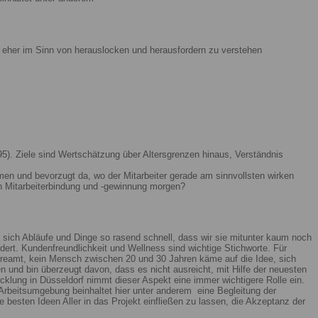
ist eher im Sinn von herauslocken und herausfordern zu verstehen
5). Ziele sind Wertschätzung über Altersgrenzen hinaus, Verständnis
men und bevorzugt da, wo der Mitarbeiter gerade am sinnvollsten wirken
n Mitarbeiterbindung und -gewinnung morgen?
 sich Abläufe und Dinge so rasend schnell, dass wir sie mitunter kaum noch
ert. Kundenfreundlichkeit und Wellness sind wichtige Stichworte. Für
reamt, kein Mensch zwischen 20 und 30 Jahren käme auf die Idee, sich
n und bin überzeugt davon, dass es nicht ausreicht, mit Hilfe der neuesten
lung in Düsseldorf nimmt dieser Aspekt eine immer wichtigere Rolle ein.
Arbeitsumgebung beinhaltet hier unter anderem eine Begleitung der
 besten Ideen Aller in das Projekt einfließen zu lassen, die Akzeptanz der