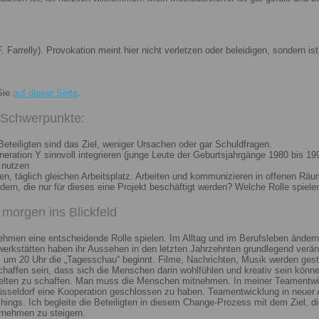
. Farrelly). Provokation meint hier nicht verletzen oder beleidigen, sondern 
Sie
auf dieser Seite
.
i Schwerpunkte:
eteiligten sind das Ziel, weniger Ursachen oder gar Schuldfragen.
ation Y sinnvoll integrieren (junge Leute der Geburtsjahrgänge 1980 bis 199
 nutzen
n, täglich gleichen Arbeitsplatz. Arbeiten und kommunizieren in offenen Räu
n, die nur für dieses eine Projekt beschäftigt werden? Welche Rolle spiele
morgen ins Blickfeld
nehmen eine entscheidende Rolle spielen. Im Alltag und im Berufsleben ändern
erkstätten haben ihr Aussehen in den letzten Jahrzehnten grundlegend veränd
um 20 Uhr die „Tagesschau“ beginnt. Filme, Nachrichten, Musik werden gest
chaffen sein, dass sich die Menschen darin wohlfühlen und kreativ sein könne
elten zu schaffen. Man muss die Menschen mitnehmen. In meiner Teamentwick
Düsseldorf eine Kooperation geschlossen zu haben. Teamentwicklung in neuer 
ngs. Ich begleite die Beteiligten in diesem Change-Prozess mit dem Ziel, die
rnehmen zu steigern.