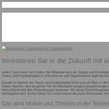
Investieren Sie in die Zukunft mit 
Jedes Team muss sich finden, die Mitglieder sich als Gruppe und Einzelper
Teams und Projektgruppen in Unternehmen und Organisationen jeglicher Art.
Gerade im Bereich der Teams und Gruppenarbeit lohnt sich ein Blick in die
Gábor Jánszky, wird ein großer Teil der Mitarbeiter lediglich projektbezoge
Deutschland wird dies Veränderungen bedeuten. Mit dieser Entwicklung besc
einhergehen wird. Sicher haben Sie schon einmal die neuen Bürowelten vo
Das sind Motive und Themen in der Teame