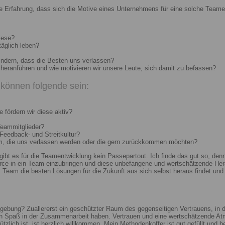
e Erfahrung, dass sich die Motive eines Unternehmens für eine solche Teame
iese?
täglich leben?
indern, dass die Besten uns verlassen?
heranführen und wie motivieren wir unsere Leute, sich damit zu befassen?
können folgende sein:
 fördern wir diese aktiv?
Teammitglieder?
 Feedback- und Streitkultur?
um, die uns verlassen werden oder die gern zurückkommen möchten?
 gibt es für die Teamentwicklung kein Passepartout. Ich finde das gut so, d
e in ein Team einzubringen und diese unbefangene und wertschätzende Hera
Team die besten Lösungen für die Zukunft aus sich selbst heraus findet und r
ebung? Zuallererst ein geschützter Raum des gegenseitigen Vertrauens, in de
ch Spaß in der Zusammenarbeit haben. Vertrauen und eine wertschätzende At
ützlich ist, ist herzlich willkommen. Mein Methodenkoffer ist gut gefüllt und 