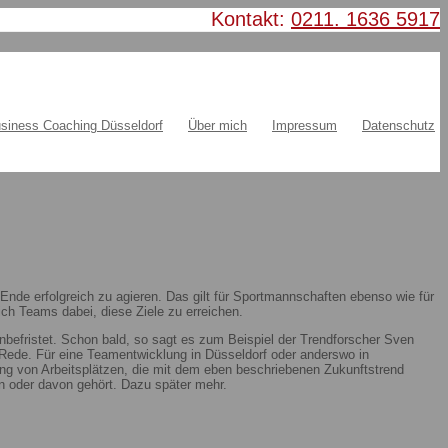
Kontakt:
0211. 1636 5917
siness Coaching Düsseldorf
Über mich
Impressum
Datenschutz
nde erfolgreich zu agieren. Das gilt für Sportmannschaften ebenso wie für
ch Teams dabei, diese Ziele zu erreichen.
nbefristet. Schon bald, so sagt es zum Beispiel der Trendforscher Sven
ie Rede. Für eine Teamentwicklung in Düsseldorf oder anderswo in
ung von Arbeitsplätzen, die mit dem eben beschriebenen Zukunftstrend
 oder davon gehört. Dazu später mehr.