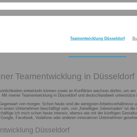
Teamentwicklung Düsseldorf
Bu
einer Teamentwicklung in Düsseldorf
sönlichkeiten entwickeln können sowie an Konflikten wachsen dürfen, um am E
 Mit meiner Teamentwicklung in Düsseldorf und deutschlandweit unterstütze i
 Gegenwart von morgen: Schon heute sind die wenigsten Arbeitsverhältnisse u
n in einem Unternehmen beschäftigt sein, von „freiwilligen Jobnomaden“ ist d
häftige ich mich schon heute intensiv, ebenso wie mit der künftigen Gestalt
n Google, Facebook, Vodafone oder anderen innovativen Unternehmen gesehen
ntwicklung Düsseldorf