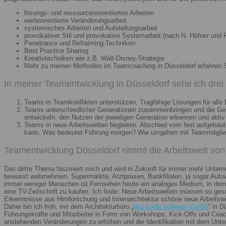
lösungs- und ressourcenorientiertes Arbeiten
werteorientierte Veränderungsarbeit
systemisches Arbeiten und Aufstellungsarbeit
provokativer Stil und provokative Systemarbeit (nach N. Höfner und F
Penetrance und Refraiming-Techniken
Best Practice Sharing
Kreativtechniken wie z.B. Walt-Disney-Strategie
Mehr zu meinen Methoden im Teamcoaching in Düsseldorf erfahren 
In meiner Teamentwicklung in Düsseldorf sehe ich dre
Teams in Teamkonflikten unterstützen. Tragfähige Lösungen für alle B
Teams unterschiedlicher Generationen zusammenbringen und die Gener
entwickeln, den Nutzen der jeweiligen Generation erkennen und aktiv
Teams in neue Arbeitswelten begleiten. Abschied vom fest aufgebaute
kann. Was bedeutet Führung morgen? Wie umgehen mit Teammitglieder
Teamentwicklung Düsseldorf nimmt die Arbeitswelt von 
Das dritte Thema fasziniert mich und wird in Zukunft für immer mehr Unter
bewusst wahrnehmen. Supermärkte, Arztpraxen, Bankfilialen, ja sogar Autow
immer weniger Menschen ist Fernsehen heute ein analoges Medium, in dem 
eine TV-Zeitschrift zu kaufen. Ich finde: Neue Arbeitswelten müssen so ges
Erkenntnisse aus Hirnforschung und Innenarchitektur schöne neue Arbeitsw
Daher bin ich froh, mit dem Architekturbüro „
bkp kolde kollegen GmbH
“ in 
Führungskräfte und Mitarbeiter in Form von Workshops, Kick-Offs und Coachi
anstehenden Veränderungen zu erhöhen und die Identifikation mit dem Unte