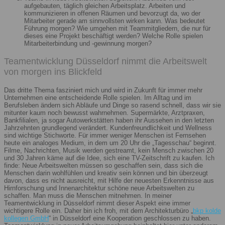
aufgebauten, täglich gleichen Arbeitsplatz. Arbeiten und
kommunizieren in offenen Räumen und bevorzugt da, wo der
Mitarbeiter gerade am sinnvollsten wirken kann. Was bedeutet
Führung morgen? Wie umgehen mit Teammitgliedern, die nur für
dieses eine Projekt beschäftigt werden? Welche Rolle spielen
Mitarbeiterbindung und -gewinnung morgen?
Teamentwicklung Düsseldorf nimmt die Arbeitswelt
von morgen ins Blickfeld
Das dritte Thema fasziniert mich und wird in Zukunft für immer mehr
Unternehmen eine entscheidende Rolle spielen. Im Alltag und im
Berufsleben ändern sich Abläufe und Dinge so rasend schnell, dass wir sie
mitunter kaum noch bewusst wahrnehmen. Supermärkte, Arztpraxen,
Bankfilialen, ja sogar Autowerkstätten haben ihr Aussehen in den letzten
Jahrzehnten grundlegend verändert. Kundenfreundlichkeit und Wellness
sind wichtige Stichworte. Für immer weniger Menschen ist Fernsehen
heute ein analoges Medium, in dem um 20 Uhr die „Tagesschau“ beginnt.
Filme, Nachrichten, Musik werden gestreamt, kein Mensch zwischen 20
und 30 Jahren käme auf die Idee, sich eine TV-Zeitschrift zu kaufen. Ich
finde: Neue Arbeitswelten müssen so geschaffen sein, dass sich die
Menschen darin wohlfühlen und kreativ sein können und bin überzeugt
davon, dass es nicht ausreicht, mit Hilfe der neuesten Erkenntnisse aus
Hirnforschung und Innenarchitektur schöne neue Arbeitswelten zu
schaffen. Man muss die Menschen mitnehmen. In meiner
Teamentwicklung in Düsseldorf nimmt dieser Aspekt eine immer
wichtigere Rolle ein. Daher bin ich froh, mit dem Architekturbüro „
bkp kolde
kollegen GmbH
“ in Düsseldorf eine Kooperation geschlossen zu haben.