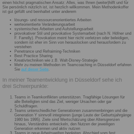
einen höchst pragmatischen Ansatz: Alles, was Ihnen (weiter)hilft und für
Sie persönlich nützlich ist, ist herzlich willkommen. Mein Methodenkoffer
ist gut gefüllt und beinhaltet unter anderem
lösungs- und ressourcenorientiertes Arbeiten
werteorientierte Veränderungsarbeit
systemisches Arbeiten und Aufstellungsarbeit
provokativer Stil und provokative Systemarbeit (nach N. Höfner und
F. Farrelly). Provokation meint hier nicht verletzen oder beleidigen,
sondern ist eher im Sinn von herauslocken und herausfordern zu
verstehen
Penetrance und Refraiming-Techniken
Best Practice Sharing
Kreativtechniken wie z.B. Walt-Disney-Strategie
Mehr zu meinen Methoden im Teamcoaching in Düsseldorf erfahren
Sie
auf dieser Seite
.
In meiner Teamentwicklung in Düsseldorf sehe ich
drei Schwerpunkte:
Teams in Teamkonflikten unterstützen. Tragfähige Lösungen für
alle Beteiligten sind das Ziel, weniger Ursachen oder gar
Schuldfragen.
Teams unterschiedlicher Generationen zusammenbringen und die
Generation Y sinnvoll integrieren (junge Leute der Geburtsjahrgänge
1980 bis 1995). Ziele sind Wertschätzung über Altersgrenzen
hinaus, Verständnis entwickeln, den Nutzen der jeweiligen
Generation erkennen und aktiv nutzen
Teams in neue Arbeitswelten begleiten. Abschied vom fest