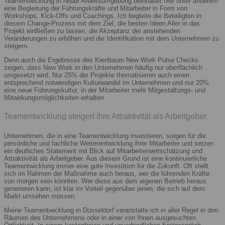
Teamentwicklung in neuer Arbeitsumgebung beinhaltet hier unter anderem
eine Begleitung der Führungskräfte und Mitarbeiter in Form von
Workshops, Kick-Offs und Coachings. Ich begleite die Beteiligten in
diesem Change-Prozess mit dem Ziel, die besten Ideen Aller in das
Projekt einfließen zu lassen, die Akzeptanz der anstehenden
Veränderungen zu erhöhen und die Identifikation mit dem Unternehmen zu
steigern.
Denn auch die Ergebnisse des Kienbaum New Work Pulse Checks
zeigen, dass New Work in den Unternehmen häufig nur oberflächlich
umgesetzt wird. Nur 25% der Projekte thematisieren auch einen
entsprechend notwendigen Kulturwandel im Unternehmen und nur 20%
eine neue Führungskultur, in der Mitarbeiter mehr Mitgestaltungs- und
Mitwirkungsmöglichkeiten erhalten.
Teamentwicklung steigert Ihre Attraktivität als Arbeitgeber
Unternehmen, die in eine Teamentwicklung investieren, sorgen für die
persönliche und fachliche Weiterentwicklung ihrer Mitarbeiter und setzen
ein deutliches Statement mit Blick auf Mitarbeiterwertschätzung und
Attraktivität als Arbeitgeber. Aus diesem Grund ist eine kontinuierliche
Teamentwicklung immer eine gute Investition für die Zukunft. Oft stellt
sich im Rahmen der Maßnahme auch heraus, wer die führenden Kräfte
von morgen sein könnten. Wer diese aus dem eigenen Betrieb heraus
generieren kann, ist klar im Vorteil gegenüber jenen, die sich auf dem
Markt umsehen müssen.
Meine Teamentwicklung in Düsseldorf veranstalte ich in aller Regel in den
Räumen des Unternehmens oder in einer von Ihnen ausgesuchten