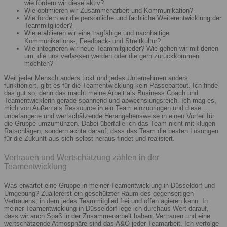
wie fördern wir diese aktiv?
Wie optimieren wir Zusammenarbeit und Kommunikation?
Wie fördern wir die persönliche und fachliche Weiterentwicklung der
Teammitglieder?
Wie etablieren wir eine tragfähige und nachhaltige
Kommunikations-, Feedback- und Streitkultur?
Wie integrieren wir neue Teammitglieder? Wie gehen wir mit denen
um, die uns verlassen werden oder die gern zurückkommen
möchten?
Weil jeder Mensch anders tickt und jedes Unternehmen anders
funktioniert, gibt es für die Teamentwicklung kein Passepartout. Ich finde
das gut so, denn das macht meine Arbeit als Business Coach und
Teamentwicklerin gerade spannend und abwechslungsreich. Ich mag es,
mich von Außen als Ressource in ein Team einzubringen und diese
unbefangene und wertschätzende Herangehensweise in einen Vorteil für
die Gruppe umzumünzen. Dabei überfalle ich das Team nicht mit klugen
Ratschlägen, sondern achte darauf, dass das Team die besten Lösungen
für die Zukunft aus sich selbst heraus findet und realisiert.
Vertrauen und Wertschätzung zählen in der
Teamentwicklung
Was erwartet eine Gruppe in meiner Teamentwicklung in Düsseldorf und
Umgebung? Zuallererst ein geschützter Raum des gegenseitigen
Vertrauens, in dem jedes Teammitglied frei und offen agieren kann. In
meiner Teamentwicklung in Düsseldorf lege ich durchaus Wert darauf,
dass wir auch Spaß in der Zusammenarbeit haben. Vertrauen und eine
wertschätzende Atmosphäre sind das A&O jeder Teamarbeit. Ich verfolge