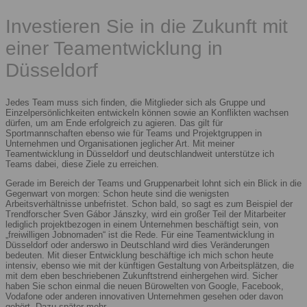
Investieren Sie in die Zukunft mit
einer Teamentwicklung in
Düsseldorf
Jedes Team muss sich finden, die Mitglieder sich als Gruppe und
Einzelpersönlichkeiten entwickeln können sowie an Konflikten wachsen
dürfen, um am Ende erfolgreich zu agieren. Das gilt für
Sportmannschaften ebenso wie für Teams und Projektgruppen in
Unternehmen und Organisationen jeglicher Art. Mit meiner
Teamentwicklung in Düsseldorf und deutschlandweit unterstütze ich
Teams dabei, diese Ziele zu erreichen.
Gerade im Bereich der Teams und Gruppenarbeit lohnt sich ein Blick in die
Gegenwart von morgen: Schon heute sind die wenigsten
Arbeitsverhältnisse unbefristet. Schon bald, so sagt es zum Beispiel der
Trendforscher Sven Gábor Jánszky, wird ein großer Teil der Mitarbeiter
lediglich projektbezogen in einem Unternehmen beschäftigt sein, von
„freiwilligen Jobnomaden“ ist die Rede. Für eine Teamentwicklung in
Düsseldorf oder anderswo in Deutschland wird dies Veränderungen
bedeuten. Mit dieser Entwicklung beschäftige ich mich schon heute
intensiv, ebenso wie mit der künftigen Gestaltung von Arbeitsplätzen, die
mit dem eben beschriebenen Zukunftstrend einhergehen wird. Sicher
haben Sie schon einmal die neuen Bürowelten von Google, Facebook,
Vodafone oder anderen innovativen Unternehmen gesehen oder davon
gehört. Dazu später mehr.