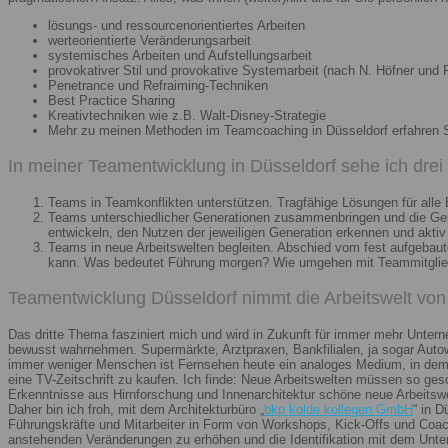
lösungs- und ressourcenorientiertes Arbeiten
werteorientierte Veränderungsarbeit
systemisches Arbeiten und Aufstellungsarbeit
provokativer Stil und provokative Systemarbeit (nach N. Höfner und F
Penetrance und Refraiming-Techniken
Best Practice Sharing
Kreativtechniken wie z.B. Walt-Disney-Strategie
Mehr zu meinen Methoden im Teamcoaching in Düsseldorf erfahren 
In meiner Teamentwicklung in Düsseldorf sehe ich dre
Teams in Teamkonflikten unterstützen. Tragfähige Lösungen für alle B
Teams unterschiedlicher Generationen zusammenbringen und die Gener
entwickeln, den Nutzen der jeweiligen Generation erkennen und aktiv
Teams in neue Arbeitswelten begleiten. Abschied vom fest aufgebaute
kann. Was bedeutet Führung morgen? Wie umgehen mit Teammitglieder
Teamentwicklung Düsseldorf nimmt die Arbeitswelt von 
Das dritte Thema fasziniert mich und wird in Zukunft für immer mehr Unter
bewusst wahrnehmen. Supermärkte, Arztpraxen, Bankfilialen, ja sogar Autow
immer weniger Menschen ist Fernsehen heute ein analoges Medium, in dem 
eine TV-Zeitschrift zu kaufen. Ich finde: Neue Arbeitswelten müssen so ges
Erkenntnisse aus Hirnforschung und Innenarchitektur schöne neue Arbeitsw
Daher bin ich froh, mit dem Architekturbüro „
bkp kolde kollegen GmbH
“ in 
Führungskräfte und Mitarbeiter in Form von Workshops, Kick-Offs und Coachi
anstehenden Veränderungen zu erhöhen und die Identifikation mit dem Unte