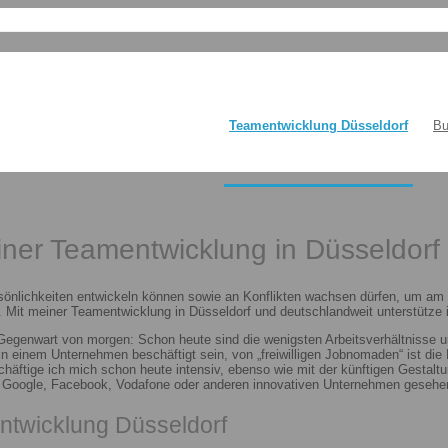
Teamentwicklung Düsseldorf
Bu
einer Teamentwicklung in Düsseldorf
sönlichkeiten entwickeln können sowie an Konflikten wachsen dürfen, um am E
 Mit meiner Teamentwicklung in Düsseldorf und deutschlandweit unterstütze i
 Gegenwart von morgen: Schon heute sind die wenigsten Arbeitsverhältnisse u
n in einem Unternehmen beschäftigt sein, von „freiwilligen Jobnomaden“ ist d
häftige ich mich schon heute intensiv, ebenso wie mit der künftigen Gestalt
n Google, Facebook, Vodafone oder anderen innovativen Unternehmen gesehen
ntwicklung Düsseldorf