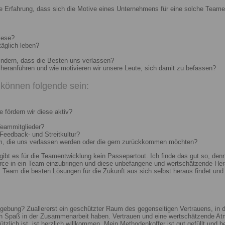
e Erfahrung, dass sich die Motive eines Unternehmens für eine solche Teame
iese?
täglich leben?
indern, dass die Besten uns verlassen?
heranführen und wie motivieren wir unsere Leute, sich damit zu befassen?
können folgende sein:
 fördern wir diese aktiv?
Teammitglieder?
 Feedback- und Streitkultur?
um, die uns verlassen werden oder die gern zurückkommen möchten?
 gibt es für die Teamentwicklung kein Passepartout. Ich finde das gut so, d
e in ein Team einzubringen und diese unbefangene und wertschätzende Hera
Team die besten Lösungen für die Zukunft aus sich selbst heraus findet und r
ebung? Zuallererst ein geschützter Raum des gegenseitigen Vertrauens, in de
ch Spaß in der Zusammenarbeit haben. Vertrauen und eine wertschätzende At
ützlich ist, ist herzlich willkommen. Mein Methodenkoffer ist gut gefüllt und 