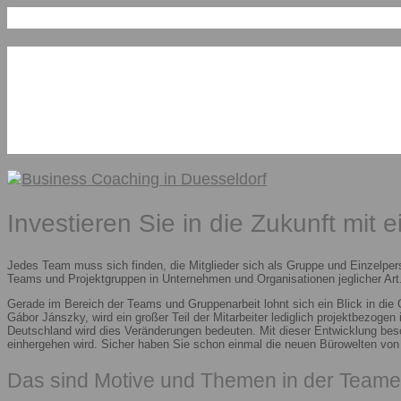
Investieren Sie in die Zukunft mit 
Jedes Team muss sich finden, die Mitglieder sich als Gruppe und Einzelper
Teams und Projektgruppen in Unternehmen und Organisationen jeglicher Art.
Gerade im Bereich der Teams und Gruppenarbeit lohnt sich ein Blick in die
Gábor Jánszky, wird ein großer Teil der Mitarbeiter lediglich projektbezoge
Deutschland wird dies Veränderungen bedeuten. Mit dieser Entwicklung besc
einhergehen wird. Sicher haben Sie schon einmal die neuen Bürowelten vo
Das sind Motive und Themen in der Teame