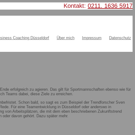
Kontakt:
0211. 1636 5917
siness Coaching Düsseldorf
Über mich
Impressum
Datenschutz
nde erfolgreich zu agieren. Das gilt für Sportmannschaften ebenso wie für
ch Teams dabei, diese Ziele zu erreichen.
nbefristet. Schon bald, so sagt es zum Beispiel der Trendforscher Sven
ie Rede. Für eine Teamentwicklung in Düsseldorf oder anderswo in
ung von Arbeitsplätzen, die mit dem eben beschriebenen Zukunftstrend
 oder davon gehört. Dazu später mehr.