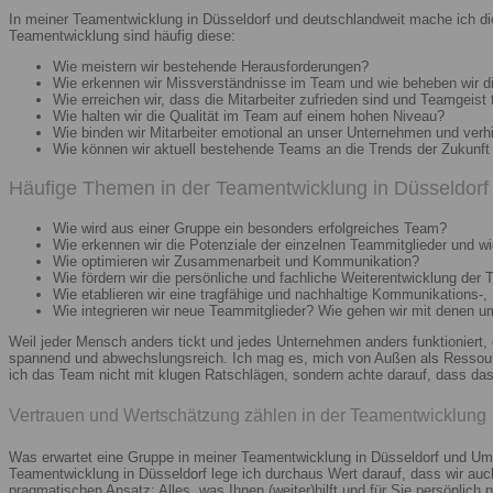
In meiner Teamentwicklung in Düsseldorf und deutschlandweit mache ich di
Teamentwicklung sind häufig diese:
Wie meistern wir bestehende Herausforderungen?
Wie erkennen wir Missverständnisse im Team und wie beheben wir d
Wie erreichen wir, dass die Mitarbeiter zufrieden sind und Teamgeist 
Wie halten wir die Qualität im Team auf einem hohen Niveau?
Wie binden wir Mitarbeiter emotional an unser Unternehmen und verh
Wie können wir aktuell bestehende Teams an die Trends der Zukunft 
Häufige Themen in der Teamentwicklung in Düsseldorf 
Wie wird aus einer Gruppe ein besonders erfolgreiches Team?
Wie erkennen wir die Potenziale der einzelnen Teammitglieder und wie
Wie optimieren wir Zusammenarbeit und Kommunikation?
Wie fördern wir die persönliche und fachliche Weiterentwicklung der 
Wie etablieren wir eine tragfähige und nachhaltige Kommunikations-,
Wie integrieren wir neue Teammitglieder? Wie gehen wir mit denen 
Weil jeder Mensch anders tickt und jedes Unternehmen anders funktioniert,
spannend und abwechslungsreich. Ich mag es, mich von Außen als Ressourc
ich das Team nicht mit klugen Ratschlägen, sondern achte darauf, dass das 
Vertrauen und Wertschätzung zählen in der Teamentwicklung
Was erwartet eine Gruppe in meiner Teamentwicklung in Düsseldorf und Umg
Teamentwicklung in Düsseldorf lege ich durchaus Wert darauf, dass wir au
pragmatischen Ansatz: Alles, was Ihnen (weiter)hilft und für Sie persönlich n