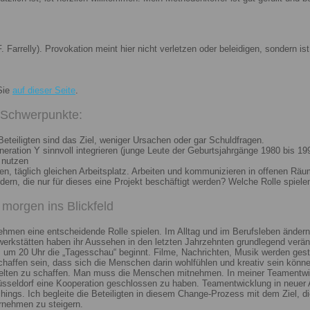
. Farrelly). Provokation meint hier nicht verletzen oder beleidigen, sondern 
Sie
auf dieser Seite
.
i Schwerpunkte:
eteiligten sind das Ziel, weniger Ursachen oder gar Schuldfragen.
ation Y sinnvoll integrieren (junge Leute der Geburtsjahrgänge 1980 bis 199
 nutzen
n, täglich gleichen Arbeitsplatz. Arbeiten und kommunizieren in offenen Räu
n, die nur für dieses eine Projekt beschäftigt werden? Welche Rolle spiele
morgen ins Blickfeld
nehmen eine entscheidende Rolle spielen. Im Alltag und im Berufsleben ändern
erkstätten haben ihr Aussehen in den letzten Jahrzehnten grundlegend veränd
um 20 Uhr die „Tagesschau“ beginnt. Filme, Nachrichten, Musik werden gest
chaffen sein, dass sich die Menschen darin wohlfühlen und kreativ sein könne
elten zu schaffen. Man muss die Menschen mitnehmen. In meiner Teamentwick
Düsseldorf eine Kooperation geschlossen zu haben. Teamentwicklung in neuer 
ngs. Ich begleite die Beteiligten in diesem Change-Prozess mit dem Ziel, die
rnehmen zu steigern.