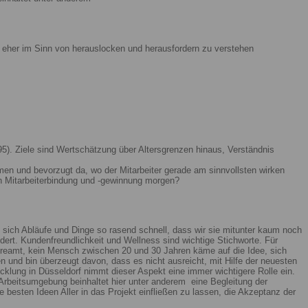
ist eher im Sinn von herauslocken und herausfordern zu verstehen
5). Ziele sind Wertschätzung über Altersgrenzen hinaus, Verständnis
men und bevorzugt da, wo der Mitarbeiter gerade am sinnvollsten wirken
n Mitarbeiterbindung und -gewinnung morgen?
 sich Abläufe und Dinge so rasend schnell, dass wir sie mitunter kaum noch
ert. Kundenfreundlichkeit und Wellness sind wichtige Stichworte. Für
reamt, kein Mensch zwischen 20 und 30 Jahren käme auf die Idee, sich
n und bin überzeugt davon, dass es nicht ausreicht, mit Hilfe der neuesten
lung in Düsseldorf nimmt dieser Aspekt eine immer wichtigere Rolle ein.
Arbeitsumgebung beinhaltet hier unter anderem eine Begleitung der
 besten Ideen Aller in das Projekt einfließen zu lassen, die Akzeptanz der