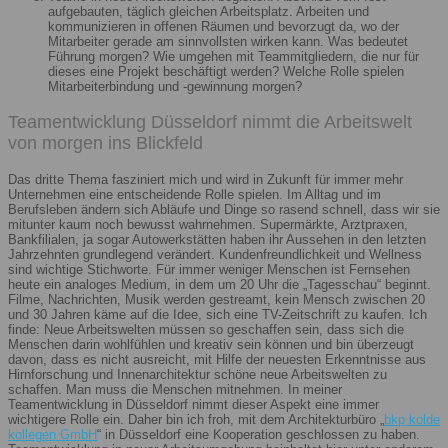
aufgebauten, täglich gleichen Arbeitsplatz. Arbeiten und
kommunizieren in offenen Räumen und bevorzugt da, wo der
Mitarbeiter gerade am sinnvollsten wirken kann. Was bedeutet
Führung morgen? Wie umgehen mit Teammitgliedern, die nur für
dieses eine Projekt beschäftigt werden? Welche Rolle spielen
Mitarbeiterbindung und -gewinnung morgen?
Teamentwicklung Düsseldorf nimmt die Arbeitswelt
von morgen ins Blickfeld
Das dritte Thema fasziniert mich und wird in Zukunft für immer mehr
Unternehmen eine entscheidende Rolle spielen. Im Alltag und im
Berufsleben ändern sich Abläufe und Dinge so rasend schnell, dass wir sie
mitunter kaum noch bewusst wahrnehmen. Supermärkte, Arztpraxen,
Bankfilialen, ja sogar Autowerkstätten haben ihr Aussehen in den letzten
Jahrzehnten grundlegend verändert. Kundenfreundlichkeit und Wellness
sind wichtige Stichworte. Für immer weniger Menschen ist Fernsehen
heute ein analoges Medium, in dem um 20 Uhr die „Tagesschau“ beginnt.
Filme, Nachrichten, Musik werden gestreamt, kein Mensch zwischen 20
und 30 Jahren käme auf die Idee, sich eine TV-Zeitschrift zu kaufen. Ich
finde: Neue Arbeitswelten müssen so geschaffen sein, dass sich die
Menschen darin wohlfühlen und kreativ sein können und bin überzeugt
davon, dass es nicht ausreicht, mit Hilfe der neuesten Erkenntnisse aus
Hirnforschung und Innenarchitektur schöne neue Arbeitswelten zu
schaffen. Man muss die Menschen mitnehmen. In meiner
Teamentwicklung in Düsseldorf nimmt dieser Aspekt eine immer
wichtigere Rolle ein. Daher bin ich froh, mit dem Architekturbüro „
bkp kolde
kollegen GmbH
“ in Düsseldorf eine Kooperation geschlossen zu haben.