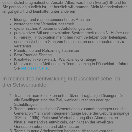
einen höchst pragmatischen Ansatz: Alles, was Ihnen (weiter)hilft und für
Sie persönlich nützlich ist, ist herzlich willkommen. Mein Methodenkoffer
ist gut gefüllt und beinhaltet unter anderem
lösungs- und ressourcenorientiertes Arbeiten
werteorientierte Veränderungsarbeit
systemisches Arbeiten und Aufstellungsarbeit
provokativer Stil und provokative Systemarbeit (nach N. Höfner und
F. Farrelly). Provokation meint hier nicht verletzen oder beleidigen,
sondern ist eher im Sinn von herauslocken und herausfordern zu
verstehen
Penetrance und Refraiming-Techniken
Best Practice Sharing
Kreativtechniken wie z.B. Walt-Disney-Strategie
Mehr zu meinen Methoden im Teamcoaching in Düsseldorf erfahren
Sie
auf dieser Seite
.
In meiner Teamentwicklung in Düsseldorf sehe ich
drei Schwerpunkte:
Teams in Teamkonflikten unterstützen. Tragfähige Lösungen für
alle Beteiligten sind das Ziel, weniger Ursachen oder gar
Schuldfragen.
Teams unterschiedlicher Generationen zusammenbringen und die
Generation Y sinnvoll integrieren (junge Leute der Geburtsjahrgänge
1980 bis 1995). Ziele sind Wertschätzung über Altersgrenzen
hinaus, Verständnis entwickeln, den Nutzen der jeweiligen
Generation erkennen und aktiv nutzen
Teams in neue Arbeitswelten begleiten. Abschied vom fest