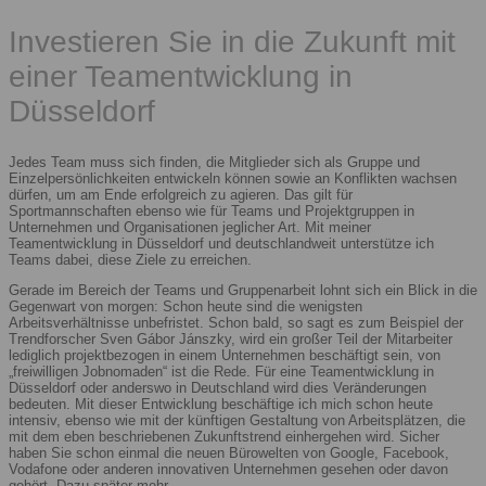
Investieren Sie in die Zukunft mit
einer Teamentwicklung in
Düsseldorf
Jedes Team muss sich finden, die Mitglieder sich als Gruppe und
Einzelpersönlichkeiten entwickeln können sowie an Konflikten wachsen
dürfen, um am Ende erfolgreich zu agieren. Das gilt für
Sportmannschaften ebenso wie für Teams und Projektgruppen in
Unternehmen und Organisationen jeglicher Art. Mit meiner
Teamentwicklung in Düsseldorf und deutschlandweit unterstütze ich
Teams dabei, diese Ziele zu erreichen.
Gerade im Bereich der Teams und Gruppenarbeit lohnt sich ein Blick in die
Gegenwart von morgen: Schon heute sind die wenigsten
Arbeitsverhältnisse unbefristet. Schon bald, so sagt es zum Beispiel der
Trendforscher Sven Gábor Jánszky, wird ein großer Teil der Mitarbeiter
lediglich projektbezogen in einem Unternehmen beschäftigt sein, von
„freiwilligen Jobnomaden“ ist die Rede. Für eine Teamentwicklung in
Düsseldorf oder anderswo in Deutschland wird dies Veränderungen
bedeuten. Mit dieser Entwicklung beschäftige ich mich schon heute
intensiv, ebenso wie mit der künftigen Gestaltung von Arbeitsplätzen, die
mit dem eben beschriebenen Zukunftstrend einhergehen wird. Sicher
haben Sie schon einmal die neuen Bürowelten von Google, Facebook,
Vodafone oder anderen innovativen Unternehmen gesehen oder davon
gehört. Dazu später mehr.