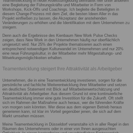
Teamentwicklung in neuer Arbeitsumgebung beinhaltet hier unter anderem
eine Begleitung der Führungskräfte und Mitarbeiter in Form von
Workshops, Kick-Offs und Coachings. Ich begleite die Beteiligten in
diesem Change-Prozess mit dem Ziel, die besten Ideen Aller in das
Projekt einfließen zu lassen, die Akzeptanz der anstehenden
Veränderungen zu erhöhen und die Identifikation mit dem Unternehmen zu
steigern.
Denn auch die Ergebnisse des Kienbaum New Work Pulse Checks
zeigen, dass New Work in den Unternehmen häufig nur oberflächlich
umgesetzt wird. Nur 25% der Projekte thematisieren auch einen
entsprechend notwendigen Kulturwandel im Unternehmen und nur 20%
eine neue Führungskultur, in der Mitarbeiter mehr Mitgestaltungs- und
Mitwirkungsmöglichkeiten erhalten.
Teamentwicklung steigert Ihre Attraktivität als Arbeitgeber
Unternehmen, die in eine Teamentwicklung investieren, sorgen für die
persönliche und fachliche Weiterentwicklung ihrer Mitarbeiter und setzen
ein deutliches Statement mit Blick auf Mitarbeiterwertschätzung und
Attraktivität als Arbeitgeber. Aus diesem Grund ist eine kontinuierliche
Teamentwicklung immer eine gute Investition für die Zukunft. Oft stellt
sich im Rahmen der Maßnahme auch heraus, wer die führenden Kräfte
von morgen sein könnten. Wer diese aus dem eigenen Betrieb heraus
generieren kann, ist klar im Vorteil gegenüber jenen, die sich auf dem
Markt umsehen müssen.
Meine Teamentwicklung in Düsseldorf veranstalte ich in aller Regel in den
Räumen des Unternehmens oder in einer von Ihnen ausgesuchten