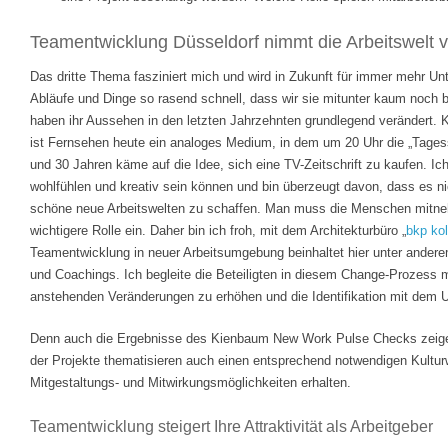
Teamentwicklung Düsseldorf nimmt die Arbeitswelt v
Das dritte Thema fasziniert mich und wird in Zukunft für immer mehr Un
Abläufe und Dinge so rasend schnell, dass wir sie mitunter kaum noch 
haben ihr Aussehen in den letzten Jahrzehnten grundlegend verändert. 
ist Fernsehen heute ein analoges Medium, in dem um 20 Uhr die „Tages
und 30 Jahren käme auf die Idee, sich eine TV-Zeitschrift zu kaufen. I
wohlfühlen und kreativ sein können und bin überzeugt davon, dass es ni
schöne neue Arbeitswelten zu schaffen. Man muss die Menschen mitne
wichtigere Rolle ein. Daher bin ich froh, mit dem Architekturbüro „
bkp ko
Teamentwicklung in neuer Arbeitsumgebung beinhaltet hier unter andere
und Coachings. Ich begleite die Beteiligten in diesem Change-Prozess mi
anstehenden Veränderungen zu erhöhen und die Identifikation mit dem 
Denn auch die Ergebnisse des Kienbaum New Work Pulse Checks zeigen
der Projekte thematisieren auch einen entsprechend notwendigen Kultur
Mitgestaltungs- und Mitwirkungsmöglichkeiten erhalten.
Teamentwicklung steigert Ihre Attraktivität als Arbeitgeber