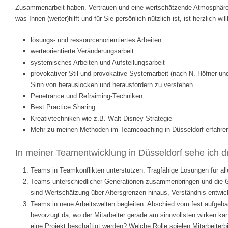
Zusammenarbeit haben. Vertrauen und eine wertschätzende Atmosphäre s
was Ihnen (weiter)hilft und für Sie persönlich nützlich ist, ist herzlich 
lösungs- und ressourcenorientiertes Arbeiten
werteorientierte Veränderungsarbeit
systemisches Arbeiten und Aufstellungsarbeit
provokativer Stil und provokative Systemarbeit (nach N. Höfner und 
Sinn von herauslocken und herausfordern zu verstehen
Penetrance und Refraiming-Techniken
Best Practice Sharing
Kreativtechniken wie z.B. Walt-Disney-Strategie
Mehr zu meinen Methoden im Teamcoaching in Düsseldorf erfahre
In meiner Teamentwicklung in Düsseldorf sehe ich d
Teams in Teamkonflikten unterstützen. Tragfähige Lösungen für all
Teams unterschiedlicher Generationen zusammenbringen und die Gen
sind Wertschätzung über Altersgrenzen hinaus, Verständnis entwic
Teams in neue Arbeitswelten begleiten. Abschied vom fest aufgeba
bevorzugt da, wo der Mitarbeiter gerade am sinnvollsten wirken k
eine Projekt beschäftigt werden? Welche Rolle spielen Mitarbeite