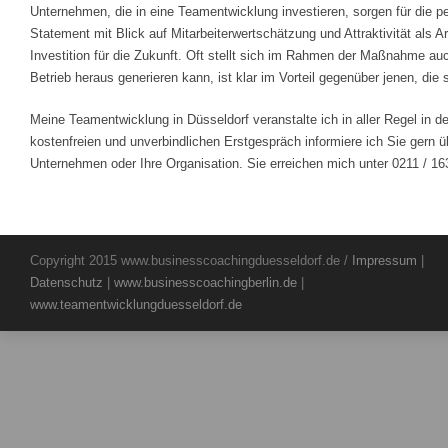
Unternehmen, die in eine Teamentwicklung investieren, sorgen für die pe
Statement mit Blick auf Mitarbeiterwertschätzung und Attraktivität als 
Investition für die Zukunft. Oft stellt sich im Rahmen der Maßnahme a
Betrieb heraus generieren kann, ist klar im Vorteil gegenüber jenen, d
Meine Teamentwicklung in Düsseldorf veranstalte ich in aller Regel in
kostenfreien und unverbindlichen Erstgespräch informiere ich Sie gern ü
Unternehmen oder Ihre Organisation. Sie erreichen mich unter 0211 / 16
Copyright 2015 www.businesscoachingduesseldorf.de /
Impressum
|
Datenschutz
|
www.businesscoachingberlin.de
|
www.teamentwicklungduesseldorf.de