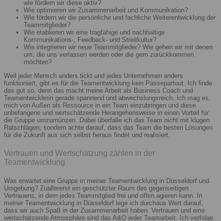
wie fördern wir diese aktiv?
Wie optimieren wir Zusammenarbeit und Kommunikation?
Wie fördern wir die persönliche und fachliche Weiterentwicklung der
Teammitglieder?
Wie etablieren wir eine tragfähige und nachhaltige
Kommunikations-, Feedback- und Streitkultur?
Wie integrieren wir neue Teammitglieder? Wie gehen wir mit denen
um, die uns verlassen werden oder die gern zurückkommen
möchten?
Weil jeder Mensch anders tickt und jedes Unternehmen anders
funktioniert, gibt es für die Teamentwicklung kein Passepartout. Ich finde
das gut so, denn das macht meine Arbeit als Business Coach und
Teamentwicklerin gerade spannend und abwechslungsreich. Ich mag es,
mich von Außen als Ressource in ein Team einzubringen und diese
unbefangene und wertschätzende Herangehensweise in einen Vorteil für
die Gruppe umzumünzen. Dabei überfalle ich das Team nicht mit klugen
Ratschlägen, sondern achte darauf, dass das Team die besten Lösungen
für die Zukunft aus sich selbst heraus findet und realisiert.
Vertrauen und Wertschätzung zählen in der
Teamentwicklung
Was erwartet eine Gruppe in meiner Teamentwicklung in Düsseldorf und
Umgebung? Zuallererst ein geschützter Raum des gegenseitigen
Vertrauens, in dem jedes Teammitglied frei und offen agieren kann. In
meiner Teamentwicklung in Düsseldorf lege ich durchaus Wert darauf,
dass wir auch Spaß in der Zusammenarbeit haben. Vertrauen und eine
wertschätzende Atmosphäre sind das A&O jeder Teamarbeit. Ich verfolge