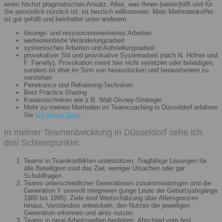
einen höchst pragmatischen Ansatz: Alles, was Ihnen (weiter)hilft und für
Sie persönlich nützlich ist, ist herzlich willkommen. Mein Methodenkoffer
ist gut gefüllt und beinhaltet unter anderem
lösungs- und ressourcenorientiertes Arbeiten
werteorientierte Veränderungsarbeit
systemisches Arbeiten und Aufstellungsarbeit
provokativer Stil und provokative Systemarbeit (nach N. Höfner und
F. Farrelly). Provokation meint hier nicht verletzen oder beleidigen,
sondern ist eher im Sinn von herauslocken und herausfordern zu
verstehen
Penetrance und Refraiming-Techniken
Best Practice Sharing
Kreativtechniken wie z.B. Walt-Disney-Strategie
Mehr zu meinen Methoden im Teamcoaching in Düsseldorf erfahren
Sie
auf dieser Seite
.
In meiner Teamentwicklung in Düsseldorf sehe ich
drei Schwerpunkte:
Teams in Teamkonflikten unterstützen. Tragfähige Lösungen für
alle Beteiligten sind das Ziel, weniger Ursachen oder gar
Schuldfragen.
Teams unterschiedlicher Generationen zusammenbringen und die
Generation Y sinnvoll integrieren (junge Leute der Geburtsjahrgänge
1980 bis 1995). Ziele sind Wertschätzung über Altersgrenzen
hinaus, Verständnis entwickeln, den Nutzen der jeweiligen
Generation erkennen und aktiv nutzen
Teams in neue Arbeitswelten begleiten. Abschied vom fest