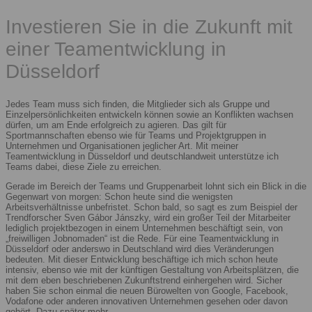
Investieren Sie in die Zukunft mit
einer Teamentwicklung in
Düsseldorf
Jedes Team muss sich finden, die Mitglieder sich als Gruppe und
Einzelpersönlichkeiten entwickeln können sowie an Konflikten wachsen
dürfen, um am Ende erfolgreich zu agieren. Das gilt für
Sportmannschaften ebenso wie für Teams und Projektgruppen in
Unternehmen und Organisationen jeglicher Art. Mit meiner
Teamentwicklung in Düsseldorf und deutschlandweit unterstütze ich
Teams dabei, diese Ziele zu erreichen.
Gerade im Bereich der Teams und Gruppenarbeit lohnt sich ein Blick in die
Gegenwart von morgen: Schon heute sind die wenigsten
Arbeitsverhältnisse unbefristet. Schon bald, so sagt es zum Beispiel der
Trendforscher Sven Gábor Jánszky, wird ein großer Teil der Mitarbeiter
lediglich projektbezogen in einem Unternehmen beschäftigt sein, von
„freiwilligen Jobnomaden“ ist die Rede. Für eine Teamentwicklung in
Düsseldorf oder anderswo in Deutschland wird dies Veränderungen
bedeuten. Mit dieser Entwicklung beschäftige ich mich schon heute
intensiv, ebenso wie mit der künftigen Gestaltung von Arbeitsplätzen, die
mit dem eben beschriebenen Zukunftstrend einhergehen wird. Sicher
haben Sie schon einmal die neuen Bürowelten von Google, Facebook,
Vodafone oder anderen innovativen Unternehmen gesehen oder davon
gehört. Dazu später mehr.