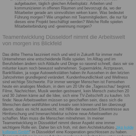
aufgebauten, täglich gleichen Arbeitsplatz. Arbeiten und
kommunizieren in offenen Räumen und bevorzugt da, wo der
Mitarbeiter gerade am sinnvollsten wirken kann. Was bedeutet
Führung morgen? Wie umgehen mit Teammitgliedern, die nur für
dieses eine Projekt beschäftigt werden? Welche Rolle spielen
Mitarbeiterbindung und -gewinnung morgen?
Teamentwicklung Düsseldorf nimmt die Arbeitswelt
von morgen ins Blickfeld
Das dritte Thema fasziniert mich und wird in Zukunft für immer mehr
Unternehmen eine entscheidende Rolle spielen. Im Alltag und im
Berufsleben ändern sich Abläufe und Dinge so rasend schnell, dass wir sie
mitunter kaum noch bewusst wahrnehmen. Supermärkte, Arztpraxen,
Bankfilialen, ja sogar Autowerkstätten haben ihr Aussehen in den letzten
Jahrzehnten grundlegend verändert. Kundenfreundlichkeit und Wellness
sind wichtige Stichworte. Für immer weniger Menschen ist Fernsehen
heute ein analoges Medium, in dem um 20 Uhr die „Tagesschau“ beginnt.
Filme, Nachrichten, Musik werden gestreamt, kein Mensch zwischen 20
und 30 Jahren käme auf die Idee, sich eine TV-Zeitschrift zu kaufen. Ich
finde: Neue Arbeitswelten müssen so geschaffen sein, dass sich die
Menschen darin wohlfühlen und kreativ sein können und bin überzeugt
davon, dass es nicht ausreicht, mit Hilfe der neuesten Erkenntnisse aus
Hirnforschung und Innenarchitektur schöne neue Arbeitswelten zu
schaffen. Man muss die Menschen mitnehmen. In meiner
Teamentwicklung in Düsseldorf nimmt dieser Aspekt eine immer
wichtigere Rolle ein. Daher bin ich froh, mit dem Architekturbüro „
bkp kolde
kollegen GmbH
“ in Düsseldorf eine Kooperation geschlossen zu haben.