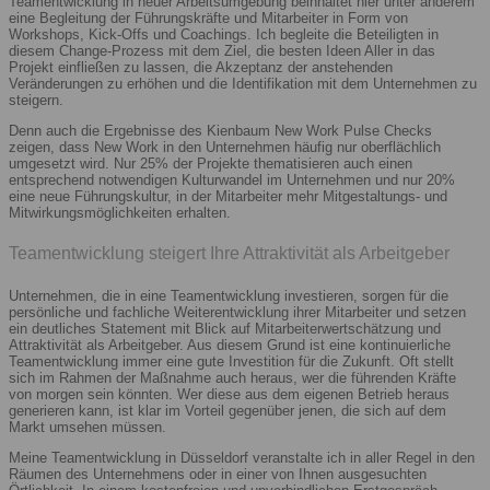
Teamentwicklung in neuer Arbeitsumgebung beinhaltet hier unter anderem
eine Begleitung der Führungskräfte und Mitarbeiter in Form von
Workshops, Kick-Offs und Coachings. Ich begleite die Beteiligten in
diesem Change-Prozess mit dem Ziel, die besten Ideen Aller in das
Projekt einfließen zu lassen, die Akzeptanz der anstehenden
Veränderungen zu erhöhen und die Identifikation mit dem Unternehmen zu
steigern.
Denn auch die Ergebnisse des Kienbaum New Work Pulse Checks
zeigen, dass New Work in den Unternehmen häufig nur oberflächlich
umgesetzt wird. Nur 25% der Projekte thematisieren auch einen
entsprechend notwendigen Kulturwandel im Unternehmen und nur 20%
eine neue Führungskultur, in der Mitarbeiter mehr Mitgestaltungs- und
Mitwirkungsmöglichkeiten erhalten.
Teamentwicklung steigert Ihre Attraktivität als Arbeitgeber
Unternehmen, die in eine Teamentwicklung investieren, sorgen für die
persönliche und fachliche Weiterentwicklung ihrer Mitarbeiter und setzen
ein deutliches Statement mit Blick auf Mitarbeiterwertschätzung und
Attraktivität als Arbeitgeber. Aus diesem Grund ist eine kontinuierliche
Teamentwicklung immer eine gute Investition für die Zukunft. Oft stellt
sich im Rahmen der Maßnahme auch heraus, wer die führenden Kräfte
von morgen sein könnten. Wer diese aus dem eigenen Betrieb heraus
generieren kann, ist klar im Vorteil gegenüber jenen, die sich auf dem
Markt umsehen müssen.
Meine Teamentwicklung in Düsseldorf veranstalte ich in aller Regel in den
Räumen des Unternehmens oder in einer von Ihnen ausgesuchten