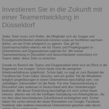
Investieren Sie in die Zukunft mit
einer Teamentwicklung in
Düsseldorf
Jedes Team muss sich finden, die Mitglieder sich als Gruppe und
Einzelpersönlichkeiten entwickeln können sowie an Konflikten wachsen
dürfen, um am Ende erfolgreich zu agieren. Das gilt für
Sportmannschaften ebenso wie für Teams und Projektgruppen in
Unternehmen und Organisationen jeglicher Art. Mit meiner
Teamentwicklung in Düsseldorf und deutschlandweit unterstütze ich
Teams dabei, diese Ziele zu erreichen.
Gerade im Bereich der Teams und Gruppenarbeit lohnt sich ein Blick in die
Gegenwart von morgen: Schon heute sind die wenigsten
Arbeitsverhältnisse unbefristet. Schon bald, so sagt es zum Beispiel der
Trendforscher Sven Gábor Jánszky, wird ein großer Teil der Mitarbeiter
lediglich projektbezogen in einem Unternehmen beschäftigt sein, von
„freiwilligen Jobnomaden“ ist die Rede. Für eine Teamentwicklung in
Düsseldorf oder anderswo in Deutschland wird dies Veränderungen
bedeuten. Mit dieser Entwicklung beschäftige ich mich schon heute
intensiv, ebenso wie mit der künftigen Gestaltung von Arbeitsplätzen, die
mit dem eben beschriebenen Zukunftstrend einhergehen wird. Sicher
haben Sie schon einmal die neuen Bürowelten von Google, Facebook,
Vodafone oder anderen innovativen Unternehmen gesehen oder davon
gehört. Dazu später mehr.