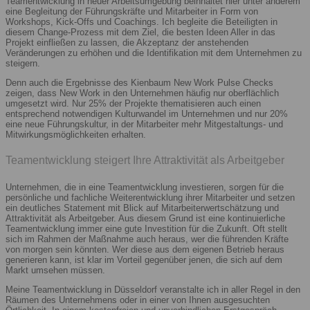
Teamentwicklung in neuer Arbeitsumgebung beinhaltet hier unter anderem
eine Begleitung der Führungskräfte und Mitarbeiter in Form von
Workshops, Kick-Offs und Coachings. Ich begleite die Beteiligten in
diesem Change-Prozess mit dem Ziel, die besten Ideen Aller in das
Projekt einfließen zu lassen, die Akzeptanz der anstehenden
Veränderungen zu erhöhen und die Identifikation mit dem Unternehmen zu
steigern.
Denn auch die Ergebnisse des Kienbaum New Work Pulse Checks
zeigen, dass New Work in den Unternehmen häufig nur oberflächlich
umgesetzt wird. Nur 25% der Projekte thematisieren auch einen
entsprechend notwendigen Kulturwandel im Unternehmen und nur 20%
eine neue Führungskultur, in der Mitarbeiter mehr Mitgestaltungs- und
Mitwirkungsmöglichkeiten erhalten.
Teamentwicklung steigert Ihre Attraktivität als Arbeitgeber
Unternehmen, die in eine Teamentwicklung investieren, sorgen für die
persönliche und fachliche Weiterentwicklung ihrer Mitarbeiter und setzen
ein deutliches Statement mit Blick auf Mitarbeiterwertschätzung und
Attraktivität als Arbeitgeber. Aus diesem Grund ist eine kontinuierliche
Teamentwicklung immer eine gute Investition für die Zukunft. Oft stellt
sich im Rahmen der Maßnahme auch heraus, wer die führenden Kräfte
von morgen sein könnten. Wer diese aus dem eigenen Betrieb heraus
generieren kann, ist klar im Vorteil gegenüber jenen, die sich auf dem
Markt umsehen müssen.
Meine Teamentwicklung in Düsseldorf veranstalte ich in aller Regel in den
Räumen des Unternehmens oder in einer von Ihnen ausgesuchten