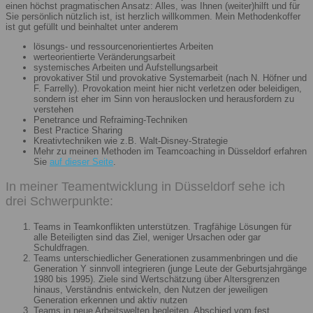
einen höchst pragmatischen Ansatz: Alles, was Ihnen (weiter)hilft und für
Sie persönlich nützlich ist, ist herzlich willkommen. Mein Methodenkoffer
ist gut gefüllt und beinhaltet unter anderem
lösungs- und ressourcenorientiertes Arbeiten
werteorientierte Veränderungsarbeit
systemisches Arbeiten und Aufstellungsarbeit
provokativer Stil und provokative Systemarbeit (nach N. Höfner und
F. Farrelly). Provokation meint hier nicht verletzen oder beleidigen,
sondern ist eher im Sinn von herauslocken und herausfordern zu
verstehen
Penetrance und Refraiming-Techniken
Best Practice Sharing
Kreativtechniken wie z.B. Walt-Disney-Strategie
Mehr zu meinen Methoden im Teamcoaching in Düsseldorf erfahren
Sie
auf dieser Seite
.
In meiner Teamentwicklung in Düsseldorf sehe ich
drei Schwerpunkte:
Teams in Teamkonflikten unterstützen. Tragfähige Lösungen für
alle Beteiligten sind das Ziel, weniger Ursachen oder gar
Schuldfragen.
Teams unterschiedlicher Generationen zusammenbringen und die
Generation Y sinnvoll integrieren (junge Leute der Geburtsjahrgänge
1980 bis 1995). Ziele sind Wertschätzung über Altersgrenzen
hinaus, Verständnis entwickeln, den Nutzen der jeweiligen
Generation erkennen und aktiv nutzen
Teams in neue Arbeitswelten begleiten. Abschied vom fest