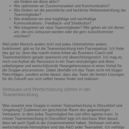
wie fördern wir diese aktiv?
Wie optimieren wir Zusammenarbeit und Kommunikation?
Wie fördern wir die persönliche und fachliche Weiterentwicklung der
Teammitglieder?
Wie etablieren wir eine tragfähige und nachhaltige
Kommunikations-, Feedback- und Streitkultur?
Wie integrieren wir neue Teammitglieder? Wie gehen wir mit denen
um, die uns verlassen werden oder die gern zurückkommen
möchten?
Weil jeder Mensch anders tickt und jedes Unternehmen anders
funktioniert, gibt es für die Teamentwicklung kein Passepartout. Ich finde
das gut so, denn das macht meine Arbeit als Business Coach und
Teamentwicklerin gerade spannend und abwechslungsreich. Ich mag es,
mich von Außen als Ressource in ein Team einzubringen und diese
unbefangene und wertschätzende Herangehensweise in einen Vorteil für
die Gruppe umzumünzen. Dabei überfalle ich das Team nicht mit klugen
Ratschlägen, sondern achte darauf, dass das Team die besten Lösungen
für die Zukunft aus sich selbst heraus findet und realisiert.
Vertrauen und Wertschätzung zählen in der
Teamentwicklung
Was erwartet eine Gruppe in meiner Teamentwicklung in Düsseldorf und
Umgebung? Zuallererst ein geschützter Raum des gegenseitigen
Vertrauens, in dem jedes Teammitglied frei und offen agieren kann. In
meiner Teamentwicklung in Düsseldorf lege ich durchaus Wert darauf,
dass wir auch Spaß in der Zusammenarbeit haben. Vertrauen und eine
wertschätzende Atmosphäre sind das A&O jeder Teamarbeit. Ich verfolge