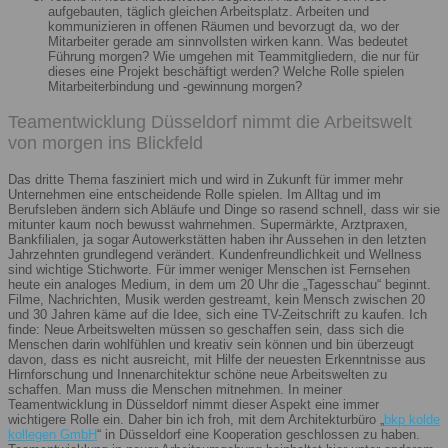
aufgebauten, täglich gleichen Arbeitsplatz. Arbeiten und
kommunizieren in offenen Räumen und bevorzugt da, wo der
Mitarbeiter gerade am sinnvollsten wirken kann. Was bedeutet
Führung morgen? Wie umgehen mit Teammitgliedern, die nur für
dieses eine Projekt beschäftigt werden? Welche Rolle spielen
Mitarbeiterbindung und -gewinnung morgen?
Teamentwicklung Düsseldorf nimmt die Arbeitswelt
von morgen ins Blickfeld
Das dritte Thema fasziniert mich und wird in Zukunft für immer mehr
Unternehmen eine entscheidende Rolle spielen. Im Alltag und im
Berufsleben ändern sich Abläufe und Dinge so rasend schnell, dass wir sie
mitunter kaum noch bewusst wahrnehmen. Supermärkte, Arztpraxen,
Bankfilialen, ja sogar Autowerkstätten haben ihr Aussehen in den letzten
Jahrzehnten grundlegend verändert. Kundenfreundlichkeit und Wellness
sind wichtige Stichworte. Für immer weniger Menschen ist Fernsehen
heute ein analoges Medium, in dem um 20 Uhr die „Tagesschau“ beginnt.
Filme, Nachrichten, Musik werden gestreamt, kein Mensch zwischen 20
und 30 Jahren käme auf die Idee, sich eine TV-Zeitschrift zu kaufen. Ich
finde: Neue Arbeitswelten müssen so geschaffen sein, dass sich die
Menschen darin wohlfühlen und kreativ sein können und bin überzeugt
davon, dass es nicht ausreicht, mit Hilfe der neuesten Erkenntnisse aus
Hirnforschung und Innenarchitektur schöne neue Arbeitswelten zu
schaffen. Man muss die Menschen mitnehmen. In meiner
Teamentwicklung in Düsseldorf nimmt dieser Aspekt eine immer
wichtigere Rolle ein. Daher bin ich froh, mit dem Architekturbüro „
bkp kolde
kollegen GmbH
“ in Düsseldorf eine Kooperation geschlossen zu haben.