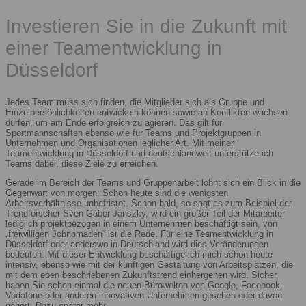
Investieren Sie in die Zukunft mit
einer Teamentwicklung in
Düsseldorf
Jedes Team muss sich finden, die Mitglieder sich als Gruppe und
Einzelpersönlichkeiten entwickeln können sowie an Konflikten wachsen
dürfen, um am Ende erfolgreich zu agieren. Das gilt für
Sportmannschaften ebenso wie für Teams und Projektgruppen in
Unternehmen und Organisationen jeglicher Art. Mit meiner
Teamentwicklung in Düsseldorf und deutschlandweit unterstütze ich
Teams dabei, diese Ziele zu erreichen.
Gerade im Bereich der Teams und Gruppenarbeit lohnt sich ein Blick in die
Gegenwart von morgen: Schon heute sind die wenigsten
Arbeitsverhältnisse unbefristet. Schon bald, so sagt es zum Beispiel der
Trendforscher Sven Gábor Jánszky, wird ein großer Teil der Mitarbeiter
lediglich projektbezogen in einem Unternehmen beschäftigt sein, von
„freiwilligen Jobnomaden“ ist die Rede. Für eine Teamentwicklung in
Düsseldorf oder anderswo in Deutschland wird dies Veränderungen
bedeuten. Mit dieser Entwicklung beschäftige ich mich schon heute
intensiv, ebenso wie mit der künftigen Gestaltung von Arbeitsplätzen, die
mit dem eben beschriebenen Zukunftstrend einhergehen wird. Sicher
haben Sie schon einmal die neuen Bürowelten von Google, Facebook,
Vodafone oder anderen innovativen Unternehmen gesehen oder davon
gehört. Dazu später mehr.