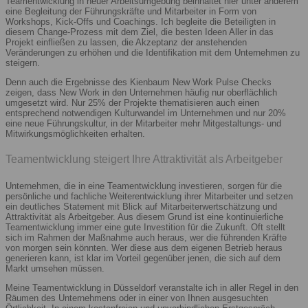
Teamentwicklung in neuer Arbeitsumgebung beinhaltet hier unter anderem
eine Begleitung der Führungskräfte und Mitarbeiter in Form von
Workshops, Kick-Offs und Coachings. Ich begleite die Beteiligten in
diesem Change-Prozess mit dem Ziel, die besten Ideen Aller in das
Projekt einfließen zu lassen, die Akzeptanz der anstehenden
Veränderungen zu erhöhen und die Identifikation mit dem Unternehmen zu
steigern.
Denn auch die Ergebnisse des Kienbaum New Work Pulse Checks
zeigen, dass New Work in den Unternehmen häufig nur oberflächlich
umgesetzt wird. Nur 25% der Projekte thematisieren auch einen
entsprechend notwendigen Kulturwandel im Unternehmen und nur 20%
eine neue Führungskultur, in der Mitarbeiter mehr Mitgestaltungs- und
Mitwirkungsmöglichkeiten erhalten.
Teamentwicklung steigert Ihre Attraktivität als Arbeitgeber
Unternehmen, die in eine Teamentwicklung investieren, sorgen für die
persönliche und fachliche Weiterentwicklung ihrer Mitarbeiter und setzen
ein deutliches Statement mit Blick auf Mitarbeiterwertschätzung und
Attraktivität als Arbeitgeber. Aus diesem Grund ist eine kontinuierliche
Teamentwicklung immer eine gute Investition für die Zukunft. Oft stellt
sich im Rahmen der Maßnahme auch heraus, wer die führenden Kräfte
von morgen sein könnten. Wer diese aus dem eigenen Betrieb heraus
generieren kann, ist klar im Vorteil gegenüber jenen, die sich auf dem
Markt umsehen müssen.
Meine Teamentwicklung in Düsseldorf veranstalte ich in aller Regel in den
Räumen des Unternehmens oder in einer von Ihnen ausgesuchten