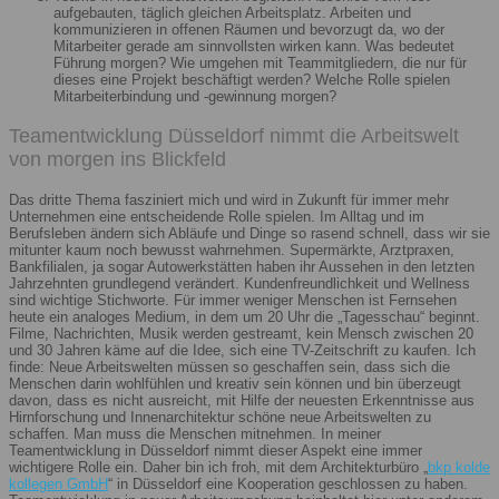
aufgebauten, täglich gleichen Arbeitsplatz. Arbeiten und
kommunizieren in offenen Räumen und bevorzugt da, wo der
Mitarbeiter gerade am sinnvollsten wirken kann. Was bedeutet
Führung morgen? Wie umgehen mit Teammitgliedern, die nur für
dieses eine Projekt beschäftigt werden? Welche Rolle spielen
Mitarbeiterbindung und -gewinnung morgen?
Teamentwicklung Düsseldorf nimmt die Arbeitswelt
von morgen ins Blickfeld
Das dritte Thema fasziniert mich und wird in Zukunft für immer mehr
Unternehmen eine entscheidende Rolle spielen. Im Alltag und im
Berufsleben ändern sich Abläufe und Dinge so rasend schnell, dass wir sie
mitunter kaum noch bewusst wahrnehmen. Supermärkte, Arztpraxen,
Bankfilialen, ja sogar Autowerkstätten haben ihr Aussehen in den letzten
Jahrzehnten grundlegend verändert. Kundenfreundlichkeit und Wellness
sind wichtige Stichworte. Für immer weniger Menschen ist Fernsehen
heute ein analoges Medium, in dem um 20 Uhr die „Tagesschau“ beginnt.
Filme, Nachrichten, Musik werden gestreamt, kein Mensch zwischen 20
und 30 Jahren käme auf die Idee, sich eine TV-Zeitschrift zu kaufen. Ich
finde: Neue Arbeitswelten müssen so geschaffen sein, dass sich die
Menschen darin wohlfühlen und kreativ sein können und bin überzeugt
davon, dass es nicht ausreicht, mit Hilfe der neuesten Erkenntnisse aus
Hirnforschung und Innenarchitektur schöne neue Arbeitswelten zu
schaffen. Man muss die Menschen mitnehmen. In meiner
Teamentwicklung in Düsseldorf nimmt dieser Aspekt eine immer
wichtigere Rolle ein. Daher bin ich froh, mit dem Architekturbüro „
bkp kolde
kollegen GmbH
“ in Düsseldorf eine Kooperation geschlossen zu haben.