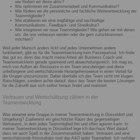
wie fördern wir diese aktiv?
Wie optimieren wir Zusammenarbeit und Kommunikation?
Wie fördern wir die persönliche und fachliche Weiterentwicklung der
Teammitglieder?
Wie etablieren wir eine tragfähige und nachhaltige
Kommunikations-, Feedback- und Streitkultur?
Wie integrieren wir neue Teammitglieder? Wie gehen wir mit denen
um, die uns verlassen werden oder die gern zurückkommen
möchten?
Weil jeder Mensch anders tickt und jedes Unternehmen anders
funktioniert, gibt es für die Teamentwicklung kein Passepartout. Ich finde
das gut so, denn das macht meine Arbeit als Business Coach und
Teamentwicklerin gerade spannend und abwechslungsreich. Ich mag es,
mich von Außen als Ressource in ein Team einzubringen und diese
unbefangene und wertschätzende Herangehensweise in einen Vorteil für
die Gruppe umzumünzen. Dabei überfalle ich das Team nicht mit klugen
Ratschlägen, sondern achte darauf, dass das Team die besten Lösungen
für die Zukunft aus sich selbst heraus findet und realisiert.
Vertrauen und Wertschätzung zählen in der
Teamentwicklung
Was erwartet eine Gruppe in meiner Teamentwicklung in Düsseldorf und
Umgebung? Zuallererst ein geschützter Raum des gegenseitigen
Vertrauens, in dem jedes Teammitglied frei und offen agieren kann. In
meiner Teamentwicklung in Düsseldorf lege ich durchaus Wert darauf,
dass wir auch Spaß in der Zusammenarbeit haben. Vertrauen und eine
wertschätzende Atmosphäre sind das A&O jeder Teamarbeit. Ich verfolge