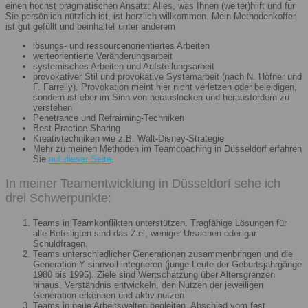
einen höchst pragmatischen Ansatz: Alles, was Ihnen (weiter)hilft und für
Sie persönlich nützlich ist, ist herzlich willkommen. Mein Methodenkoffer
ist gut gefüllt und beinhaltet unter anderem
lösungs- und ressourcenorientiertes Arbeiten
werteorientierte Veränderungsarbeit
systemisches Arbeiten und Aufstellungsarbeit
provokativer Stil und provokative Systemarbeit (nach N. Höfner und
F. Farrelly). Provokation meint hier nicht verletzen oder beleidigen,
sondern ist eher im Sinn von herauslocken und herausfordern zu
verstehen
Penetrance und Refraiming-Techniken
Best Practice Sharing
Kreativtechniken wie z.B. Walt-Disney-Strategie
Mehr zu meinen Methoden im Teamcoaching in Düsseldorf erfahren
Sie
auf dieser Seite
.
In meiner Teamentwicklung in Düsseldorf sehe ich
drei Schwerpunkte:
Teams in Teamkonflikten unterstützen. Tragfähige Lösungen für
alle Beteiligten sind das Ziel, weniger Ursachen oder gar
Schuldfragen.
Teams unterschiedlicher Generationen zusammenbringen und die
Generation Y sinnvoll integrieren (junge Leute der Geburtsjahrgänge
1980 bis 1995). Ziele sind Wertschätzung über Altersgrenzen
hinaus, Verständnis entwickeln, den Nutzen der jeweiligen
Generation erkennen und aktiv nutzen
Teams in neue Arbeitswelten begleiten. Abschied vom fest