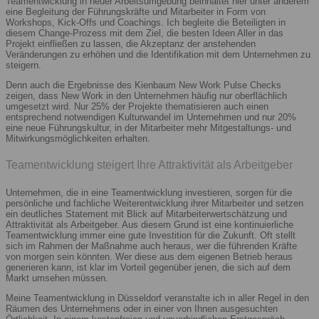
Teamentwicklung in neuer Arbeitsumgebung beinhaltet hier unter anderem
eine Begleitung der Führungskräfte und Mitarbeiter in Form von
Workshops, Kick-Offs und Coachings. Ich begleite die Beteiligten in
diesem Change-Prozess mit dem Ziel, die besten Ideen Aller in das
Projekt einfließen zu lassen, die Akzeptanz der anstehenden
Veränderungen zu erhöhen und die Identifikation mit dem Unternehmen zu
steigern.
Denn auch die Ergebnisse des Kienbaum New Work Pulse Checks
zeigen, dass New Work in den Unternehmen häufig nur oberflächlich
umgesetzt wird. Nur 25% der Projekte thematisieren auch einen
entsprechend notwendigen Kulturwandel im Unternehmen und nur 20%
eine neue Führungskultur, in der Mitarbeiter mehr Mitgestaltungs- und
Mitwirkungsmöglichkeiten erhalten.
Teamentwicklung steigert Ihre Attraktivität als Arbeitgeber
Unternehmen, die in eine Teamentwicklung investieren, sorgen für die
persönliche und fachliche Weiterentwicklung ihrer Mitarbeiter und setzen
ein deutliches Statement mit Blick auf Mitarbeiterwertschätzung und
Attraktivität als Arbeitgeber. Aus diesem Grund ist eine kontinuierliche
Teamentwicklung immer eine gute Investition für die Zukunft. Oft stellt
sich im Rahmen der Maßnahme auch heraus, wer die führenden Kräfte
von morgen sein könnten. Wer diese aus dem eigenen Betrieb heraus
generieren kann, ist klar im Vorteil gegenüber jenen, die sich auf dem
Markt umsehen müssen.
Meine Teamentwicklung in Düsseldorf veranstalte ich in aller Regel in den
Räumen des Unternehmens oder in einer von Ihnen ausgesuchten