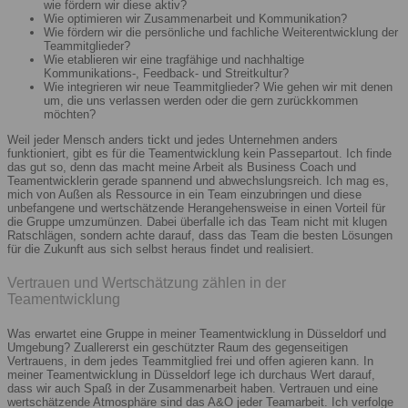
wie fördern wir diese aktiv?
Wie optimieren wir Zusammenarbeit und Kommunikation?
Wie fördern wir die persönliche und fachliche Weiterentwicklung der
Teammitglieder?
Wie etablieren wir eine tragfähige und nachhaltige
Kommunikations-, Feedback- und Streitkultur?
Wie integrieren wir neue Teammitglieder? Wie gehen wir mit denen
um, die uns verlassen werden oder die gern zurückkommen
möchten?
Weil jeder Mensch anders tickt und jedes Unternehmen anders
funktioniert, gibt es für die Teamentwicklung kein Passepartout. Ich finde
das gut so, denn das macht meine Arbeit als Business Coach und
Teamentwicklerin gerade spannend und abwechslungsreich. Ich mag es,
mich von Außen als Ressource in ein Team einzubringen und diese
unbefangene und wertschätzende Herangehensweise in einen Vorteil für
die Gruppe umzumünzen. Dabei überfalle ich das Team nicht mit klugen
Ratschlägen, sondern achte darauf, dass das Team die besten Lösungen
für die Zukunft aus sich selbst heraus findet und realisiert.
Vertrauen und Wertschätzung zählen in der
Teamentwicklung
Was erwartet eine Gruppe in meiner Teamentwicklung in Düsseldorf und
Umgebung? Zuallererst ein geschützter Raum des gegenseitigen
Vertrauens, in dem jedes Teammitglied frei und offen agieren kann. In
meiner Teamentwicklung in Düsseldorf lege ich durchaus Wert darauf,
dass wir auch Spaß in der Zusammenarbeit haben. Vertrauen und eine
wertschätzende Atmosphäre sind das A&O jeder Teamarbeit. Ich verfolge