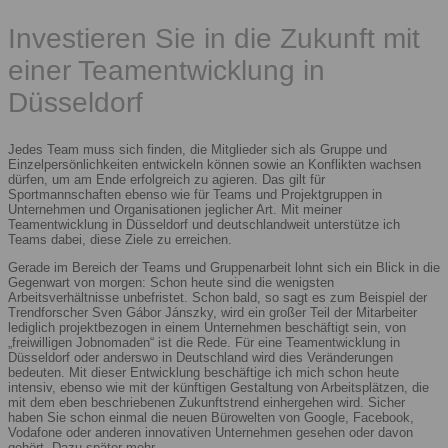
Investieren Sie in die Zukunft mit
einer Teamentwicklung in
Düsseldorf
Jedes Team muss sich finden, die Mitglieder sich als Gruppe und
Einzelpersönlichkeiten entwickeln können sowie an Konflikten wachsen
dürfen, um am Ende erfolgreich zu agieren. Das gilt für
Sportmannschaften ebenso wie für Teams und Projektgruppen in
Unternehmen und Organisationen jeglicher Art. Mit meiner
Teamentwicklung in Düsseldorf und deutschlandweit unterstütze ich
Teams dabei, diese Ziele zu erreichen.
Gerade im Bereich der Teams und Gruppenarbeit lohnt sich ein Blick in die
Gegenwart von morgen: Schon heute sind die wenigsten
Arbeitsverhältnisse unbefristet. Schon bald, so sagt es zum Beispiel der
Trendforscher Sven Gábor Jánszky, wird ein großer Teil der Mitarbeiter
lediglich projektbezogen in einem Unternehmen beschäftigt sein, von
„freiwilligen Jobnomaden“ ist die Rede. Für eine Teamentwicklung in
Düsseldorf oder anderswo in Deutschland wird dies Veränderungen
bedeuten. Mit dieser Entwicklung beschäftige ich mich schon heute
intensiv, ebenso wie mit der künftigen Gestaltung von Arbeitsplätzen, die
mit dem eben beschriebenen Zukunftstrend einhergehen wird. Sicher
haben Sie schon einmal die neuen Bürowelten von Google, Facebook,
Vodafone oder anderen innovativen Unternehmen gesehen oder davon
gehört. Dazu später mehr.