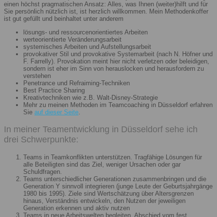
einen höchst pragmatischen Ansatz: Alles, was Ihnen (weiter)hilft und für
Sie persönlich nützlich ist, ist herzlich willkommen. Mein Methodenkoffer
ist gut gefüllt und beinhaltet unter anderem
lösungs- und ressourcenorientiertes Arbeiten
werteorientierte Veränderungsarbeit
systemisches Arbeiten und Aufstellungsarbeit
provokativer Stil und provokative Systemarbeit (nach N. Höfner und
F. Farrelly). Provokation meint hier nicht verletzen oder beleidigen,
sondern ist eher im Sinn von herauslocken und herausfordern zu
verstehen
Penetrance und Refraiming-Techniken
Best Practice Sharing
Kreativtechniken wie z.B. Walt-Disney-Strategie
Mehr zu meinen Methoden im Teamcoaching in Düsseldorf erfahren
Sie
auf dieser Seite
.
In meiner Teamentwicklung in Düsseldorf sehe ich
drei Schwerpunkte:
Teams in Teamkonflikten unterstützen. Tragfähige Lösungen für
alle Beteiligten sind das Ziel, weniger Ursachen oder gar
Schuldfragen.
Teams unterschiedlicher Generationen zusammenbringen und die
Generation Y sinnvoll integrieren (junge Leute der Geburtsjahrgänge
1980 bis 1995). Ziele sind Wertschätzung über Altersgrenzen
hinaus, Verständnis entwickeln, den Nutzen der jeweiligen
Generation erkennen und aktiv nutzen
Teams in neue Arbeitswelten begleiten. Abschied vom fest