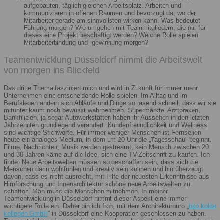
aufgebauten, täglich gleichen Arbeitsplatz. Arbeiten und
kommunizieren in offenen Räumen und bevorzugt da, wo der
Mitarbeiter gerade am sinnvollsten wirken kann. Was bedeutet
Führung morgen? Wie umgehen mit Teammitgliedern, die nur für
dieses eine Projekt beschäftigt werden? Welche Rolle spielen
Mitarbeiterbindung und -gewinnung morgen?
Teamentwicklung Düsseldorf nimmt die Arbeitswelt
von morgen ins Blickfeld
Das dritte Thema fasziniert mich und wird in Zukunft für immer mehr
Unternehmen eine entscheidende Rolle spielen. Im Alltag und im
Berufsleben ändern sich Abläufe und Dinge so rasend schnell, dass wir sie
mitunter kaum noch bewusst wahrnehmen. Supermärkte, Arztpraxen,
Bankfilialen, ja sogar Autowerkstätten haben ihr Aussehen in den letzten
Jahrzehnten grundlegend verändert. Kundenfreundlichkeit und Wellness
sind wichtige Stichworte. Für immer weniger Menschen ist Fernsehen
heute ein analoges Medium, in dem um 20 Uhr die „Tagesschau“ beginnt.
Filme, Nachrichten, Musik werden gestreamt, kein Mensch zwischen 20
und 30 Jahren käme auf die Idee, sich eine TV-Zeitschrift zu kaufen. Ich
finde: Neue Arbeitswelten müssen so geschaffen sein, dass sich die
Menschen darin wohlfühlen und kreativ sein können und bin überzeugt
davon, dass es nicht ausreicht, mit Hilfe der neuesten Erkenntnisse aus
Hirnforschung und Innenarchitektur schöne neue Arbeitswelten zu
schaffen. Man muss die Menschen mitnehmen. In meiner
Teamentwicklung in Düsseldorf nimmt dieser Aspekt eine immer
wichtigere Rolle ein. Daher bin ich froh, mit dem Architekturbüro „
bkp kolde
kollegen GmbH
“ in Düsseldorf eine Kooperation geschlossen zu haben.