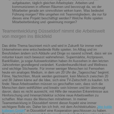
aufgebauten, täglich gleichen Arbeitsplatz. Arbeiten und
kommunizieren in offenen Räumen und bevorzugt da, wo der
Mitarbeiter gerade am sinnvollsten wirken kann. Was bedeutet
Führung morgen? Wie umgehen mit Teammitgliedern, die nur für
dieses eine Projekt beschäftigt werden? Welche Rolle spielen
Mitarbeiterbindung und -gewinnung morgen?
Teamentwicklung Düsseldorf nimmt die Arbeitswelt
von morgen ins Blickfeld
Das dritte Thema fasziniert mich und wird in Zukunft für immer mehr
Unternehmen eine entscheidende Rolle spielen. Im Alltag und im
Berufsleben ändern sich Abläufe und Dinge so rasend schnell, dass wir sie
mitunter kaum noch bewusst wahrnehmen. Supermärkte, Arztpraxen,
Bankfilialen, ja sogar Autowerkstätten haben ihr Aussehen in den letzten
Jahrzehnten grundlegend verändert. Kundenfreundlichkeit und Wellness
sind wichtige Stichworte. Für immer weniger Menschen ist Fernsehen
heute ein analoges Medium, in dem um 20 Uhr die „Tagesschau“ beginnt.
Filme, Nachrichten, Musik werden gestreamt, kein Mensch zwischen 20
und 30 Jahren käme auf die Idee, sich eine TV-Zeitschrift zu kaufen. Ich
finde: Neue Arbeitswelten müssen so geschaffen sein, dass sich die
Menschen darin wohlfühlen und kreativ sein können und bin überzeugt
davon, dass es nicht ausreicht, mit Hilfe der neuesten Erkenntnisse aus
Hirnforschung und Innenarchitektur schöne neue Arbeitswelten zu
schaffen. Man muss die Menschen mitnehmen. In meiner
Teamentwicklung in Düsseldorf nimmt dieser Aspekt eine immer
wichtigere Rolle ein. Daher bin ich froh, mit dem Architekturbüro „
bkp kolde
kollegen GmbH
“ in Düsseldorf eine Kooperation geschlossen zu haben.