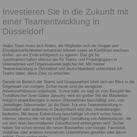
Investieren Sie in die Zukunft mit
einer Teamentwicklung in
Düsseldorf
Jedes Team muss sich finden, die Mitglieder sich als Gruppe und
Einzelpersönlichkeiten entwickeln können sowie an Konflikten wachsen
dürfen, um am Ende erfolgreich zu agieren. Das gilt für
Sportmannschaften ebenso wie für Teams und Projektgruppen in
Unternehmen und Organisationen jeglicher Art. Mit meiner
Teamentwicklung in Düsseldorf und deutschlandweit unterstütze ich
Teams dabei, diese Ziele zu erreichen.
Gerade im Bereich der Teams und Gruppenarbeit lohnt sich ein Blick in die
Gegenwart von morgen: Schon heute sind die wenigsten
Arbeitsverhältnisse unbefristet. Schon bald, so sagt es zum Beispiel der
Trendforscher Sven Gábor Jánszky, wird ein großer Teil der Mitarbeiter
lediglich projektbezogen in einem Unternehmen beschäftigt sein, von
„freiwilligen Jobnomaden“ ist die Rede. Für eine Teamentwicklung in
Düsseldorf oder anderswo in Deutschland wird dies Veränderungen
bedeuten. Mit dieser Entwicklung beschäftige ich mich schon heute
intensiv, ebenso wie mit der künftigen Gestaltung von Arbeitsplätzen, die
mit dem eben beschriebenen Zukunftstrend einhergehen wird. Sicher
haben Sie schon einmal die neuen Bürowelten von Google, Facebook,
Vodafone oder anderen innovativen Unternehmen gesehen oder davon
gehört. Dazu später mehr.