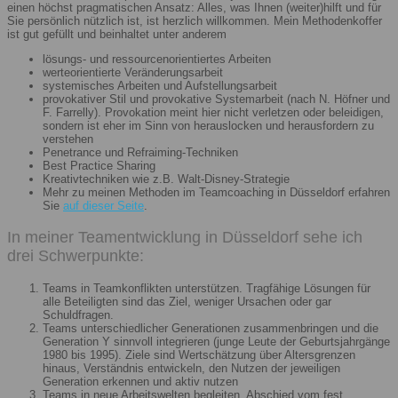
einen höchst pragmatischen Ansatz: Alles, was Ihnen (weiter)hilft und für
Sie persönlich nützlich ist, ist herzlich willkommen. Mein Methodenkoffer
ist gut gefüllt und beinhaltet unter anderem
lösungs- und ressourcenorientiertes Arbeiten
werteorientierte Veränderungsarbeit
systemisches Arbeiten und Aufstellungsarbeit
provokativer Stil und provokative Systemarbeit (nach N. Höfner und
F. Farrelly). Provokation meint hier nicht verletzen oder beleidigen,
sondern ist eher im Sinn von herauslocken und herausfordern zu
verstehen
Penetrance und Refraiming-Techniken
Best Practice Sharing
Kreativtechniken wie z.B. Walt-Disney-Strategie
Mehr zu meinen Methoden im Teamcoaching in Düsseldorf erfahren
Sie
auf dieser Seite
.
In meiner Teamentwicklung in Düsseldorf sehe ich
drei Schwerpunkte:
Teams in Teamkonflikten unterstützen. Tragfähige Lösungen für
alle Beteiligten sind das Ziel, weniger Ursachen oder gar
Schuldfragen.
Teams unterschiedlicher Generationen zusammenbringen und die
Generation Y sinnvoll integrieren (junge Leute der Geburtsjahrgänge
1980 bis 1995). Ziele sind Wertschätzung über Altersgrenzen
hinaus, Verständnis entwickeln, den Nutzen der jeweiligen
Generation erkennen und aktiv nutzen
Teams in neue Arbeitswelten begleiten. Abschied vom fest